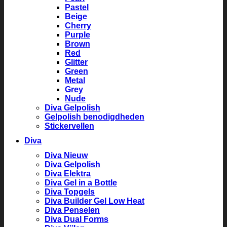
Pastel
Beige
Cherry
Purple
Brown
Red
Glitter
Green
Metal
Grey
Nude
Diva Gelpolish
Gelpolish benodigdheden
Stickervellen
Diva
Diva Nieuw
Diva Gelpolish
Diva Elektra
Diva Gel in a Bottle
Diva Topgels
Diva Builder Gel Low Heat
Diva Penselen
Diva Dual Forms