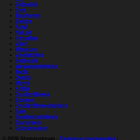
Gelpolish
Diva
Tips/forms
Elektra
Acryl
Nail art
Penselen
Vijlen
Manicure
Vloeistoffen
Barbicide
Wegwerpartikelen
Tools
Overig
Moyra
Koffer
Display/Boxes
Boeken
Display/Boxes/koffers
Sale
Stoelen/zadelkruk
Startersets
Groepslessen
© 2026
Shopmydream
-
Algemene voorwaarden
-