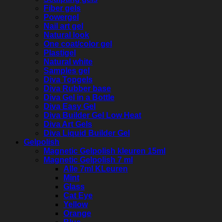
Fiber gels
Powergel
Nail art gel
Natural look
One coat/color gel
Plastigel
Natural white
Samples gel
Diva Topgels
Diva Rubber base
Diva Gel in a Bottle
Diva Easy Gel
Diva Builder Gel Low Heat
Diva Art Gels
Diva Liquid Builder Gel
Gelpolish
Magnetic Gelpolish kleuren 15ml
Magnetic Gelpolish 7 ml
Alle 7ml KLeuren
Mint
Glass
Cat Eye
Yellow
Orange