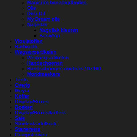
Manicure benodigdheden
Olie
Diva Oil
My Dream olie
Nagellak
Nagellak kleuren
Base/top
Vloeistoffen
Barbicide
Wegwerpartikelen
Wegwerpartikelen
Handschoenen
Handschoenen omdoos 10×100
Mondmaskers
Tools
Overig
Moyra
Koffer
Display/Boxes
Boeken
Display/Boxes/koffers
Sale
Stoelen/zadelkruk
Startersets
Groepslessen