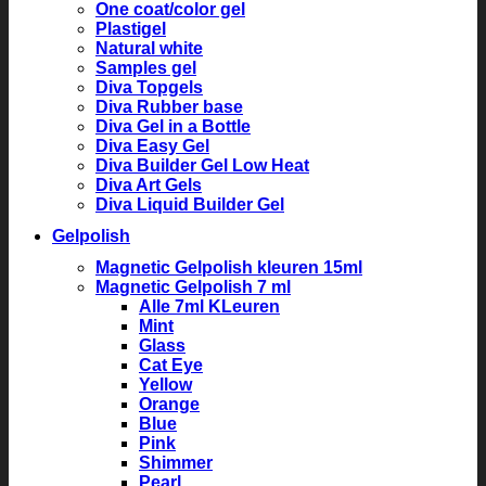
One coat/color gel
Plastigel
Natural white
Samples gel
Diva Topgels
Diva Rubber base
Diva Gel in a Bottle
Diva Easy Gel
Diva Builder Gel Low Heat
Diva Art Gels
Diva Liquid Builder Gel
Gelpolish
Magnetic Gelpolish kleuren 15ml
Magnetic Gelpolish 7 ml
Alle 7ml KLeuren
Mint
Glass
Cat Eye
Yellow
Orange
Blue
Pink
Shimmer
Pearl