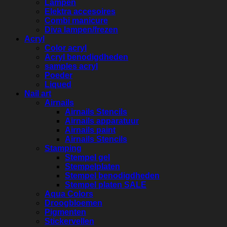
Lampen
Elektra accesoires
Combi manicure
Diva lampen/frezen
Acryl
Color acryl
Acryl benodigdheden
samples acryl
Poeder
Liqued
Nail art
Airnails
Airnails Stencils
Airnails apparatuur
Airnails paint
Airnails Stencils
Stamping
Stempel gel
Stempelplaten
Stempel benodigdheden
Stempel platen SALE
Aqua Colors
Droogbloemen
Pigmenten
Stickervellen