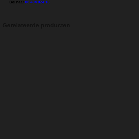
Bel naar
06 484 024 18
Gerelateerde producten