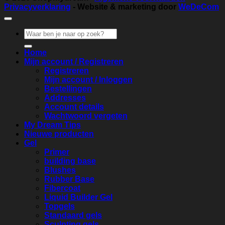
Privacyverklaring
- Website & marketing door
WeDeCom
Zoeken
naar:
Home
Mijn account / Registreren
Registreren
Mijn account / Inloggen
Bestellingen
Addresses
Account details
Wachtwoord vergeten
My Dream Tips
Nieuwe producten
Gel
Primer
building base
Blushes
Rubber Base
Fibercoat
Liquid Builder Gel
Topgels
Standaard gels
Sculpting gels