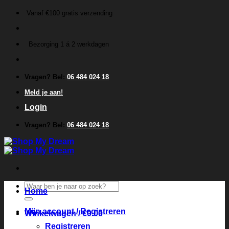
Ga
Vanaf €100 gratis verzending
naar
inhoud
Bezorging 1 á 2 werkdagen
Vragen? Bel:
06 484 024 18
Meld je aan!
Login
Vragen? Bel:
06 484 024 18
Zoeken
Home
naar:
Mijn account / Registreren
Winkelwagen /
€
0.00
Registreren