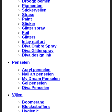
Droogbloemen
Pigmenten
Stickervellen
Strass
Paint
Sticker
Glitter spray
Foil
Glitters
Inlay nail art
Diva Ombre Spray
Diva Glitterspray
Diva design ink
Penselen
Acryl penselen
Nail art penselen
My Dream Penselen
Gel penselen
Diva Penselen
Vijlen
Boomerang
Blocks/buffers
Hygienic