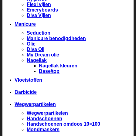
Flexi vijlen
Emeryboards
Diva Vijlen
Manicure
Seduction
Manicure benodigdheden
Olie
Diva Oil
My Dream olie
Nagellak
Nagellak kleuren
Base/top
Vloeistoffen
Barbicide
Wegwerpartikelen
Wegwerpartikelen
Handschoenen
Handschoenen omdoos 10×100
Mondmaskers