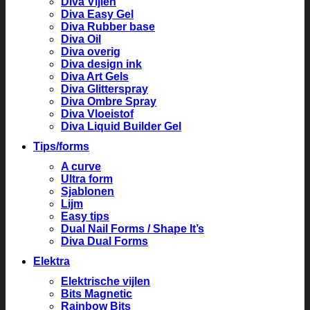
Diva Vijlen
Diva Easy Gel
Diva Rubber base
Diva Oil
Diva overig
Diva design ink
Diva Art Gels
Diva Glitterspray
Diva Ombre Spray
Diva Vloeistof
Diva Liquid Builder Gel
Tips/forms
A curve
Ultra form
Sjablonen
Lijm
Easy tips
Dual Nail Forms / Shape It’s
Diva Dual Forms
Elektra
Elektrische vijlen
Bits Magnetic
Rainbow Bits