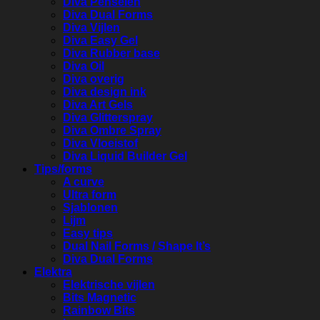
Diva Penselen
Diva Dual Forms
Diva Vijlen
Diva Easy Gel
Diva Rubber base
Diva Oil
Diva overig
Diva design ink
Diva Art Gels
Diva Glitterspray
Diva Ombre Spray
Diva Vloeistof
Diva Liquid Builder Gel
Tips/forms
A curve
Ultra form
Sjablonen
Lijm
Easy tips
Dual Nail Forms / Shape It’s
Diva Dual Forms
Elektra
Elektrische vijlen
Bits Magnetic
Rainbow Bits