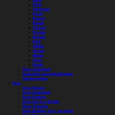
Blue
Pink
Shimmer
Pearl
Pastel
Beige
Cherry
Purple
Brown
Red
Glitter
Green
Metal
Grey
Nude
Diva Gelpolish
Gelpolish benodigdheden
Stickervellen
Diva
Diva Nieuw
Diva Gelpolish
Diva Elektra
Diva Gel in a Bottle
Diva Topgels
Diva Builder Gel Low Heat