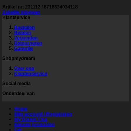
Artikel nr: 231112 / 8718634034118
Zakelijk inloggen
Klantservice
Bestellen
Betalen
Verzenden
Retourneren
Garantie
Shopmydream
Over ons
Klantenservice
Social media
Onderdeel van
Home
Mijn account / Registreren
My Dream Tips
Nieuwe producten
Gel