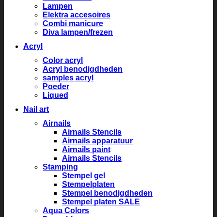
Lampen
Elektra accesoires
Combi manicure
Diva lampen/frezen
Acryl
Color acryl
Acryl benodigdheden
samples acryl
Poeder
Liqued
Nail art
Airnails
Airnails Stencils
Airnails apparatuur
Airnails paint
Airnails Stencils
Stamping
Stempel gel
Stempelplaten
Stempel benodigdheden
Stempel platen SALE
Aqua Colors