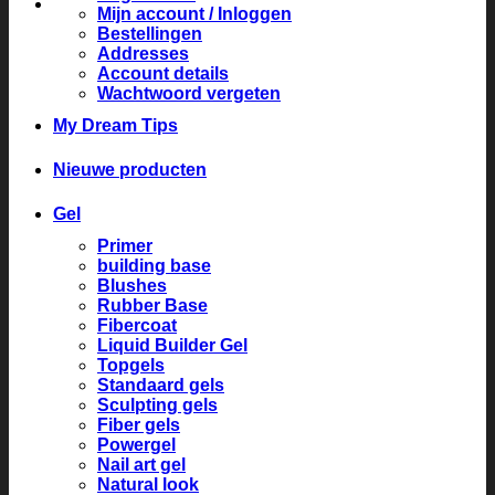
Mijn account / Inloggen
Bestellingen
Addresses
Account details
Wachtwoord vergeten
My Dream Tips
Nieuwe producten
Gel
Primer
building base
Blushes
Rubber Base
Fibercoat
Liquid Builder Gel
Topgels
Standaard gels
Sculpting gels
Fiber gels
Powergel
Nail art gel
Natural look