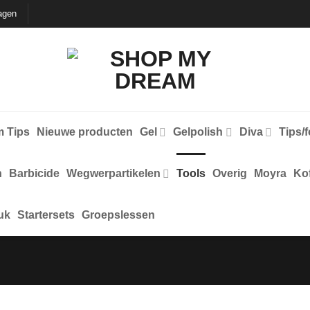
agen
 Tips
Nieuwe producten
Gel
Gelpolish
Diva
Tips/
n
Barbicide
Wegwerpartikelen
Tools
Overig
Moyra
Kof
uk
Startersets
Groepslessen