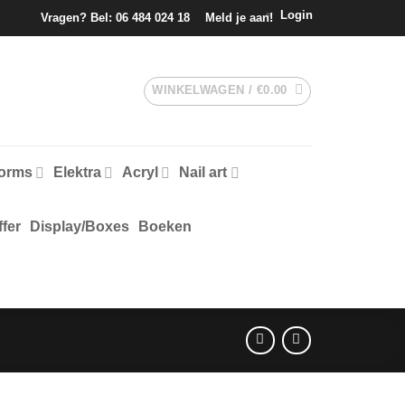
Login
Vragen? Bel:
06 484 024 18
Meld je aan!
WINKELWAGEN /
€
0.00
forms
Elektra
Acryl
Nail art
fer
Display/Boxes
Boeken