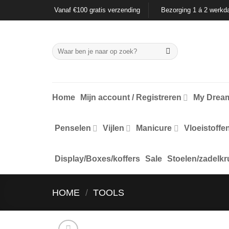
Ga
Vanaf €100 gratis verzending
Bezorging 1 á 2 werkd
naar
inhoud
Zoeken
naar:
Home
Mijn account / Registreren
My Dream
Penselen
Vijlen
Manicure
Vloeistoffe
Display/Boxes/koffers
Sale
Stoelen/zadelkr
HOME
/
TOOLS