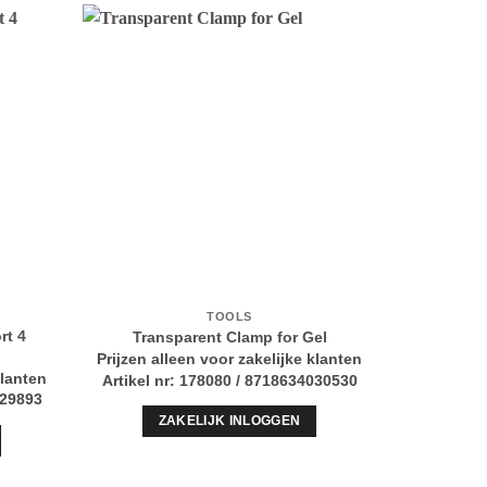
TOOLS
rt 4
Transparent Clamp for Gel
Soft T
Prijzen alleen voor zakelijke klanten
Prijzen al
klanten
Artikel nr: 178080 / 8718634030530
Artikel n
029893
ZAKELIJK INLOGGEN
Z