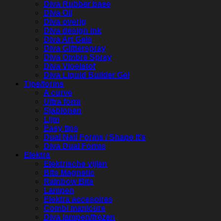
Diva Rubber base
Diva Oil
Diva overig
Diva design ink
Diva Art Gels
Diva Glitterspray
Diva Ombre Spray
Diva Vloeistof
Diva Liquid Builder Gel
Tips/forms
A curve
Ultra form
Sjablonen
Lijm
Easy tips
Dual Nail Forms / Shape It’s
Diva Dual Forms
Elektra
Elektrische vijlen
Bits Magnetic
Rainbow Bits
Lampen
Elektra accesoires
Combi manicure
Diva lampen/frezen