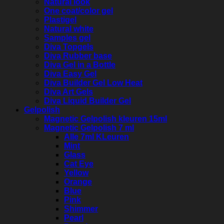
Natural look
One coat/color gel
Plastigel
Natural white
Samples gel
Diva Topgels
Diva Rubber base
Diva Gel in a Bottle
Diva Easy Gel
Diva Builder Gel Low Heat
Diva Art Gels
Diva Liquid Builder Gel
Gelpolish
Magnetic Gelpolish kleuren 15ml
Magnetic Gelpolish 7 ml
Alle 7ml KLeuren
Mint
Glass
Cat Eye
Yellow
Orange
Blue
Pink
Shimmer
Pearl