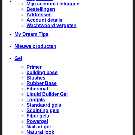
Mijn account / Inloggen
Bestellingen
Addresses
Account details
Wachtwoord vergeten
My Dream Tips
Nieuwe producten
Gel
Primer
building base
Blushes
Rubber Base
Fibercoat
Liquid Builder Gel
Topgels
Standaard gels
Sculpting gels
Fiber gels
Powergel
Nail art gel
Natural look