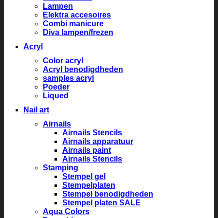
Lampen
Elektra accesoires
Combi manicure
Diva lampen/frezen
Acryl
Color acryl
Acryl benodigdheden
samples acryl
Poeder
Liqued
Nail art
Airnails
Airnails Stencils
Airnails apparatuur
Airnails paint
Airnails Stencils
Stamping
Stempel gel
Stempelplaten
Stempel benodigdheden
Stempel platen SALE
Aqua Colors