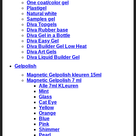
One coat/color gel
Plastigel
Natural white
Samples gel
Diva Topgels
Diva Rubber base
Diva Gel in a Bottle
Diva Easy Gel
Diva Builder Gel Low Heat
Diva Art Gels
Diva Liquid Builder Gel
Gelpolish
Magnetic Gelpolish kleuren 15ml
Magnetic Gelpolish 7 ml
Alle 7ml KLeuren
Mint
Glass
Cat Eye
Yellow
Orange
Blue
Pink
Shimmer
Pearl