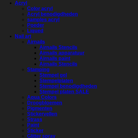
Acryl
Color acryl
Acryl benodigdheden
samples acryl
Poeder
Liqued
Nail art
Airnails
Airnails Stencils
Airnails apparatuur
Airnails paint
Airnails Stencils
Stamping
Stempel gel
Stempelplaten
Stempel benodigdheden
Stempel platen SALE
Aqua Colors
Droogbloemen
Pigmenten
Stickervellen
Strass
Paint
Sticker
Glitter spray