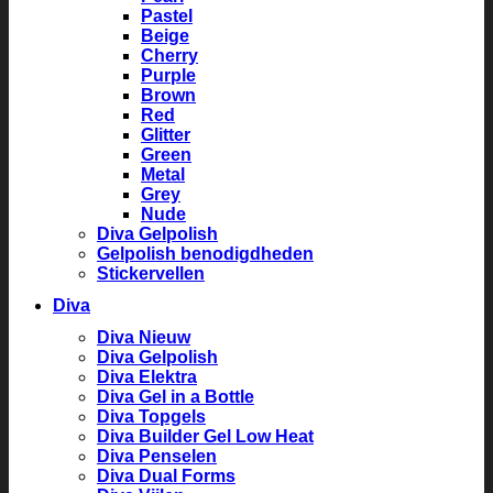
Pastel
Beige
Cherry
Purple
Brown
Red
Glitter
Green
Metal
Grey
Nude
Diva Gelpolish
Gelpolish benodigdheden
Stickervellen
Diva
Diva Nieuw
Diva Gelpolish
Diva Elektra
Diva Gel in a Bottle
Diva Topgels
Diva Builder Gel Low Heat
Diva Penselen
Diva Dual Forms