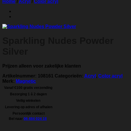
Home
/
Acryl
/
Color acryl
Sparkling Nudes Powder
Silver
Prijzen alleen voor zakelijke klanten
Artikelnummer:
108161
Categorieën:
Acryl
,
Color acryl
Merk:
Magnetic
Vanaf €100 gratis verzending
Bezorging 1 á 2 dagen
Veilig winkelen
Levering op adres of afhalen
Persoonlijk contact
Bel naar
06 484 024 18