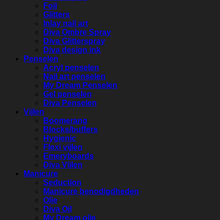
Foil
Glitters
Inlay nail art
Diva Ombre Spray
Diva Glitterspray
Diva design ink
Penselen
Acryl penselen
Nail art penselen
My Dream Penselen
Gel penselen
Diva Penselen
Vijlen
Boomerang
Blocks/buffers
Hygienic
Flexi vijlen
Emeryboards
Diva Vijlen
Manicure
Seduction
Manicure benodigdheden
Olie
Diva Oil
My Dream olie