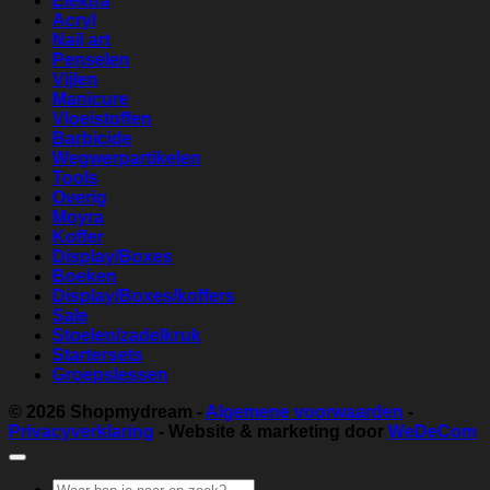
Elektra
Acryl
Nail art
Penselen
Vijlen
Manicure
Vloeistoffen
Barbicide
Wegwerpartikelen
Tools
Overig
Moyra
Koffer
Display/Boxes
Boeken
Display/Boxes/koffers
Sale
Stoelen/zadelkruk
Startersets
Groepslessen
© 2026
Shopmydream
-
Algemene voorwaarden
-
Privacyverklaring
- Website & marketing door
WeDeCom
Zoeken