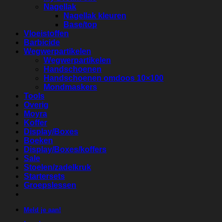
Nagellak
Nagellak kleuren
Base/top
Vloeistoffen
Barbicide
Wegwerpartikelen
Wegwerpartikelen
Handschoenen
Handschoenen omdoos 10×100
Mondmaskers
Tools
Overig
Moyra
Koffer
Display/Boxes
Boeken
Display/Boxes/koffers
Sale
Stoelen/zadelkruk
Startersets
Groepslessen
Meld je aan!