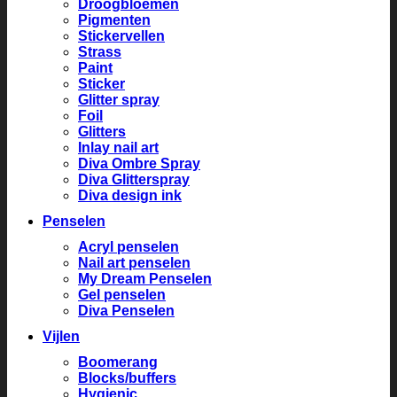
Droogbloemen
Pigmenten
Stickervellen
Strass
Paint
Sticker
Glitter spray
Foil
Glitters
Inlay nail art
Diva Ombre Spray
Diva Glitterspray
Diva design ink
Penselen
Acryl penselen
Nail art penselen
My Dream Penselen
Gel penselen
Diva Penselen
Vijlen
Boomerang
Blocks/buffers
Hygienic