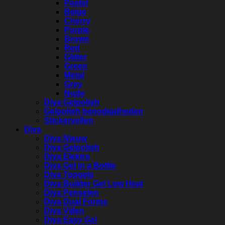
Pastel
Beige
Cherry
Purple
Brown
Red
Glitter
Green
Metal
Grey
Nude
Diva Gelpolish
Gelpolish benodigdheden
Stickervellen
Diva
Diva Nieuw
Diva Gelpolish
Diva Elektra
Diva Gel in a Bottle
Diva Topgels
Diva Builder Gel Low Heat
Diva Penselen
Diva Dual Forms
Diva Vijlen
Diva Easy Gel