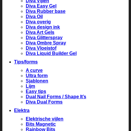
Diva Vijlen
Diva Easy Gel
Diva Rubber base
Diva Oil
Diva overig
Diva design ink
Diva Art Gels
Diva Glitterspray
Diva Ombre Spray
Diva Vloeistof
Diva Liquid Builder Gel
Tips/forms
A curve
Ultra form
Sjablonen
Lijm
Easy tips
Dual Nail Forms / Shape It’s
Diva Dual Forms
Elektra
Elektrische vijlen
Bits Magnetic
Rainbow Bits