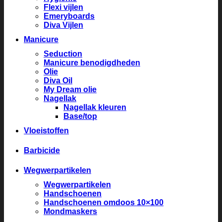
Flexi vijlen
Emeryboards
Diva Vijlen
Manicure
Seduction
Manicure benodigdheden
Olie
Diva Oil
My Dream olie
Nagellak
Nagellak kleuren
Base/top
Vloeistoffen
Barbicide
Wegwerpartikelen
Wegwerpartikelen
Handschoenen
Handschoenen omdoos 10×100
Mondmaskers