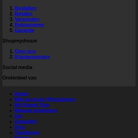
Bestellen
Betalen
Verzenden
Retourneren
Garantie
Shopmydream
Over ons
Klantenservice
Social media
Onderdeel van
Home
Mijn account / Registreren
My Dream Tips
Nieuwe producten
Gel
Gelpolish
Diva
Tips/forms