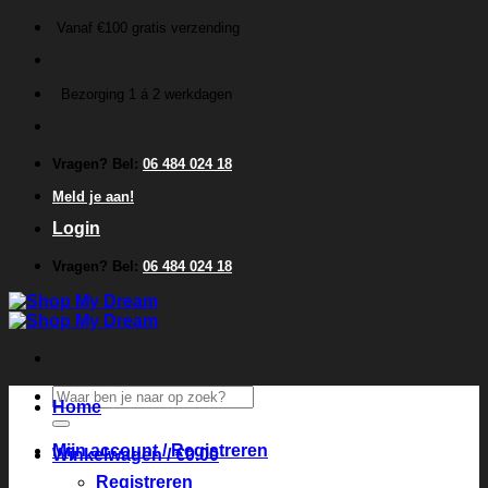
Ga
Vanaf €100 gratis verzending
naar
inhoud
Bezorging 1 á 2 werkdagen
Vragen? Bel:
06 484 024 18
Meld je aan!
Login
Vragen? Bel:
06 484 024 18
Zoeken
Home
naar:
Mijn account / Registreren
Winkelwagen /
€
0.00
Registreren