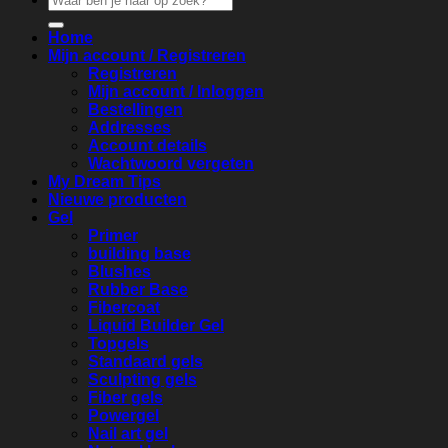
naar:
Home
Mijn account / Registreren
Registreren
Mijn account / Inloggen
Bestellingen
Addresses
Account details
Wachtwoord vergeten
My Dream Tips
Nieuwe producten
Gel
Primer
building base
Blushes
Rubber Base
Fibercoat
Liquid Builder Gel
Topgels
Standaard gels
Sculpting gels
Fiber gels
Powergel
Nail art gel