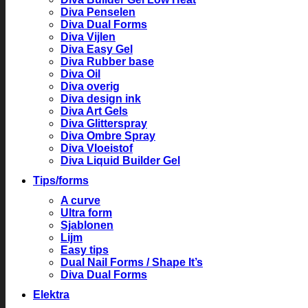
Diva Penselen
Diva Dual Forms
Diva Vijlen
Diva Easy Gel
Diva Rubber base
Diva Oil
Diva overig
Diva design ink
Diva Art Gels
Diva Glitterspray
Diva Ombre Spray
Diva Vloeistof
Diva Liquid Builder Gel
Tips/forms
A curve
Ultra form
Sjablonen
Lijm
Easy tips
Dual Nail Forms / Shape It’s
Diva Dual Forms
Elektra