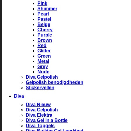
Pink
Shimmer
Pearl
Pastel
Beige
Cherry
Purple
Brown
Red
Glitter
Green
Metal
Grey
Nude
Diva Gelpolish
Gelpolish benodigdheden
Stickervellen
Diva
Diva Nieuw
Diva Gelpolish
Diva Elektra
Diva Gel in a Bottle
Diva Topgels
Diva Builder Gel Low Heat