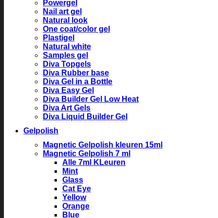
Powergel
Nail art gel
Natural look
One coat/color gel
Plastigel
Natural white
Samples gel
Diva Topgels
Diva Rubber base
Diva Gel in a Bottle
Diva Easy Gel
Diva Builder Gel Low Heat
Diva Art Gels
Diva Liquid Builder Gel
Gelpolish
Magnetic Gelpolish kleuren 15ml
Magnetic Gelpolish 7 ml
Alle 7ml KLeuren
Mint
Glass
Cat Eye
Yellow
Orange
Blue