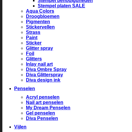
Stempel benodigdheden
Stempel platen SALE
Aqua Colors
Droogbloemen
Pigmenten
Stickervellen
Strass
Paint
Sticker
Glitter spray
Foil
Glitters
Inlay nail art
Diva Ombre Spray
Diva Glitterspray
Diva design ink
Penselen
Acryl penselen
Nail art penselen
My Dream Penselen
Gel penselen
Diva Penselen
Vijlen