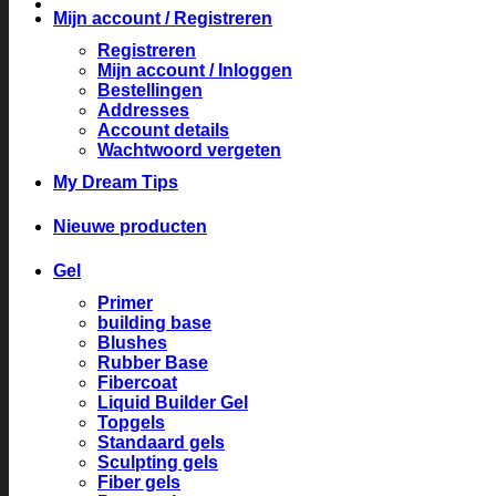
Mijn account / Registreren
Registreren
Mijn account / Inloggen
Bestellingen
Addresses
Account details
Wachtwoord vergeten
My Dream Tips
Nieuwe producten
Gel
Primer
building base
Blushes
Rubber Base
Fibercoat
Liquid Builder Gel
Topgels
Standaard gels
Sculpting gels
Fiber gels