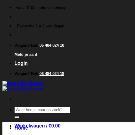
Ga
Vanaf €100 gratis verzending
naar
inhoud
Bezorging 1 á 2 werkdagen
Vragen? Bel:
06 484 024 18
Meld je aan!
Login
Vragen? Bel:
06 484 024 18
Zoeken
naar:
Winkelwagen /
€
0.00
Home