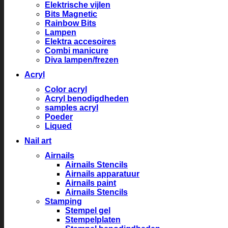
Elektrische vijlen
Bits Magnetic
Rainbow Bits
Lampen
Elektra accesoires
Combi manicure
Diva lampen/frezen
Acryl
Color acryl
Acryl benodigdheden
samples acryl
Poeder
Liqued
Nail art
Airnails
Airnails Stencils
Airnails apparatuur
Airnails paint
Airnails Stencils
Stamping
Stempel gel
Stempelplaten