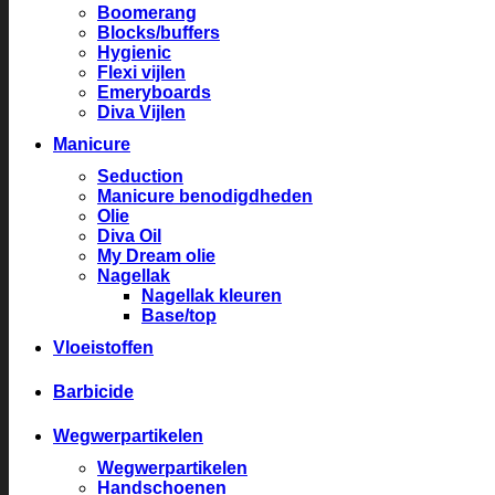
Boomerang
Blocks/buffers
Hygienic
Flexi vijlen
Emeryboards
Diva Vijlen
Manicure
Seduction
Manicure benodigdheden
Olie
Diva Oil
My Dream olie
Nagellak
Nagellak kleuren
Base/top
Vloeistoffen
Barbicide
Wegwerpartikelen
Wegwerpartikelen
Handschoenen