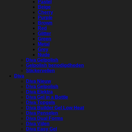
Pastel
Beige
Cherry
Purple
Brown
Red
Glitter
Green
Metal
Grey
Nude
Diva Gelpolish
Gelpolish benodigdheden
Stickervellen
Diva
Diva Nieuw
Diva Gelpolish
Diva Elektra
Diva Gel in a Bottle
Diva Topgels
Diva Builder Gel Low Heat
Diva Penselen
Diva Dual Forms
Diva Vijlen
Diva Easy Gel