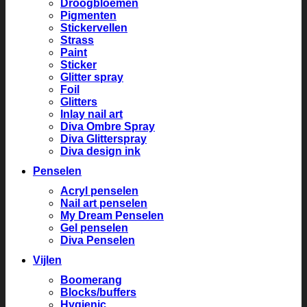
Droogbloemen
Pigmenten
Stickervellen
Strass
Paint
Sticker
Glitter spray
Foil
Glitters
Inlay nail art
Diva Ombre Spray
Diva Glitterspray
Diva design ink
Penselen
Acryl penselen
Nail art penselen
My Dream Penselen
Gel penselen
Diva Penselen
Vijlen
Boomerang
Blocks/buffers
Hygienic