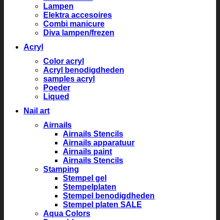
Lampen
Elektra accesoires
Combi manicure
Diva lampen/frezen
Acryl
Color acryl
Acryl benodigdheden
samples acryl
Poeder
Liqued
Nail art
Airnails
Airnails Stencils
Airnails apparatuur
Airnails paint
Airnails Stencils
Stamping
Stempel gel
Stempelplaten
Stempel benodigdheden
Stempel platen SALE
Aqua Colors