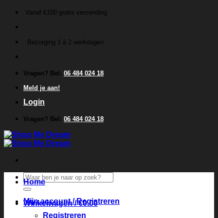
Ga
Vanaf €100 gratis verzending
naar
inhoud
Bezorging 1 á 2 werkdagen
Vragen? Bel:
06 484 024 18
Meld je aan!
Login
Vragen? Bel:
06 484 024 18
Zoeken
Home
naar:
Mijn account / Registreren
Winkelwagen /
€
0.00
Registreren