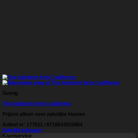
Overig
The hightech form | nailforms
Prijzen alleen voor zakelijke klanten
Artikel nr: 177011 / 8718634025864
Zakelijk inloggen
Klantservice