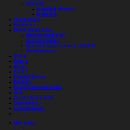
Nagellak
Nagellak kleuren
Base/top
Vloeistoffen
Barbicide
Wegwerpartikelen
Wegwerpartikelen
Handschoenen
Handschoenen omdoos 10×100
Mondmaskers
Tools
Overig
Moyra
Koffer
Display/Boxes
Boeken
Display/Boxes/koffers
Sale
Stoelen/zadelkruk
Startersets
Groepslessen
Meld je aan!