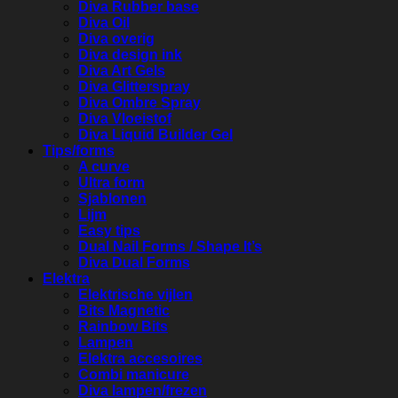
Diva Rubber base
Diva Oil
Diva overig
Diva design ink
Diva Art Gels
Diva Glitterspray
Diva Ombre Spray
Diva Vloeistof
Diva Liquid Builder Gel
Tips/forms
A curve
Ultra form
Sjablonen
Lijm
Easy tips
Dual Nail Forms / Shape It’s
Diva Dual Forms
Elektra
Elektrische vijlen
Bits Magnetic
Rainbow Bits
Lampen
Elektra accesoires
Combi manicure
Diva lampen/frezen