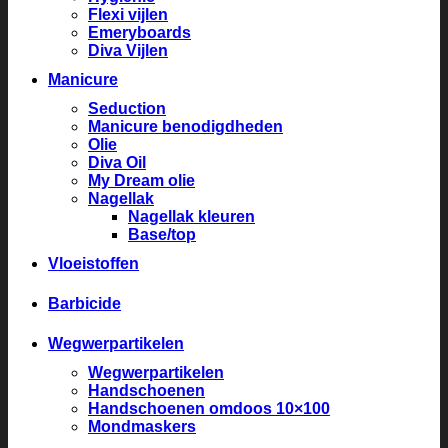
Flexi vijlen
Emeryboards
Diva Vijlen
Manicure
Seduction
Manicure benodigdheden
Olie
Diva Oil
My Dream olie
Nagellak
Nagellak kleuren
Base/top
Vloeistoffen
Barbicide
Wegwerpartikelen
Wegwerpartikelen
Handschoenen
Handschoenen omdoos 10×100
Mondmaskers