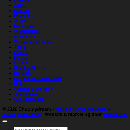
Elektra
Acryl
Nail art
Penselen
Vijlen
Manicure
Vloeistoffen
Barbicide
Wegwerpartikelen
Tools
Overig
Moyra
Koffer
Display/Boxes
Boeken
Display/Boxes/koffers
Sale
Stoelen/zadelkruk
Startersets
Groepslessen
© 2026
Shopmydream
-
Algemene voorwaarden
-
Privacyverklaring
- Website & marketing door
WeDeCom
Zoeken