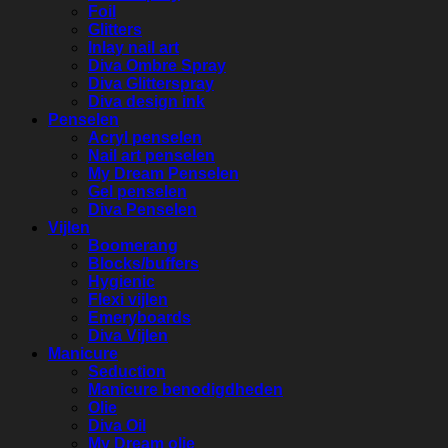
Foil
Glitters
Inlay nail art
Diva Ombre Spray
Diva Glitterspray
Diva design ink
Penselen
Acryl penselen
Nail art penselen
My Dream Penselen
Gel penselen
Diva Penselen
Vijlen
Boomerang
Blocks/buffers
Hygienic
Flexi vijlen
Emeryboards
Diva Vijlen
Manicure
Seduction
Manicure benodigdheden
Olie
Diva Oil
My Dream olie