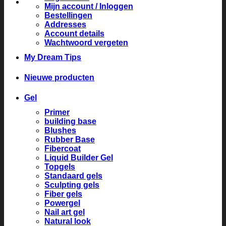
Mijn account / Inloggen
Bestellingen
Addresses
Account details
Wachtwoord vergeten
My Dream Tips
Nieuwe producten
Gel
Primer
building base
Blushes
Rubber Base
Fibercoat
Liquid Builder Gel
Topgels
Standaard gels
Sculpting gels
Fiber gels
Powergel
Nail art gel
Natural look