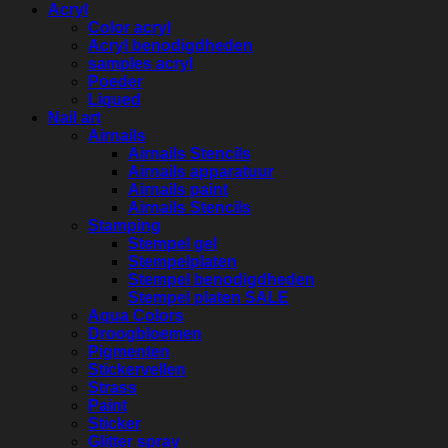
Acryl
Color acryl
Acryl benodigdheden
samples acryl
Poeder
Liqued
Nail art
Airnails
Airnails Stencils
Airnails apparatuur
Airnails paint
Airnails Stencils
Stamping
Stempel gel
Stempelplaten
Stempel benodigdheden
Stempel platen SALE
Aqua Colors
Droogbloemen
Pigmenten
Stickervellen
Strass
Paint
Sticker
Glitter spray