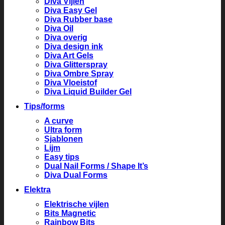
Diva Vijlen
Diva Easy Gel
Diva Rubber base
Diva Oil
Diva overig
Diva design ink
Diva Art Gels
Diva Glitterspray
Diva Ombre Spray
Diva Vloeistof
Diva Liquid Builder Gel
Tips/forms
A curve
Ultra form
Sjablonen
Lijm
Easy tips
Dual Nail Forms / Shape It’s
Diva Dual Forms
Elektra
Elektrische vijlen
Bits Magnetic
Rainbow Bits