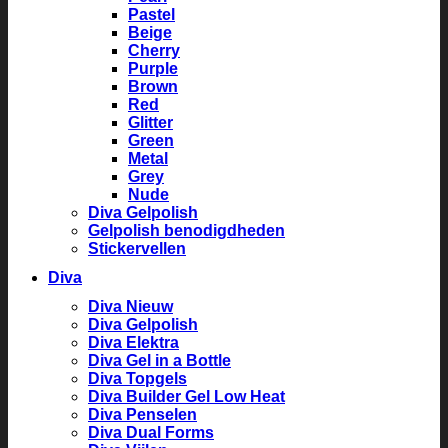
Pastel
Beige
Cherry
Purple
Brown
Red
Glitter
Green
Metal
Grey
Nude
Diva Gelpolish
Gelpolish benodigdheden
Stickervellen
Diva
Diva Nieuw
Diva Gelpolish
Diva Elektra
Diva Gel in a Bottle
Diva Topgels
Diva Builder Gel Low Heat
Diva Penselen
Diva Dual Forms