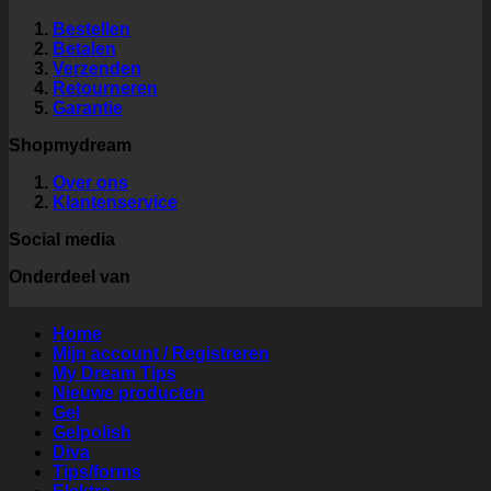
Bestellen
Betalen
Verzenden
Retourneren
Garantie
Shopmydream
Over ons
Klantenservice
Social media
Onderdeel van
Home
Mijn account / Registreren
My Dream Tips
Nieuwe producten
Gel
Gelpolish
Diva
Tips/forms