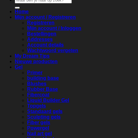
naar:
Home
Mijn account / Registreren
Registreren
Mijn account / Inloggen
Bestellingen
Addresses
Account details
Wachtwoord vergeten
My Dream Tips
Nieuwe producten
Gel
Primer
building base
Blushes
Rubber Base
Fibercoat
Liquid Builder Gel
Topgels
Standaard gels
Sculpting gels
Fiber gels
Powergel
Nail art gel