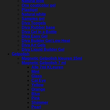
Natural look
One coat/color gel
Plastigel
Natural white
Samples gel
Diva Topgels
Diva Rubber base
Diva Gel in a Bottle
Diva Easy Gel
Diva Builder Gel Low Heat
Diva Art Gels
Diva Liquid Builder Gel
Gelpolish
Magnetic Gelpolish kleuren 15ml
Magnetic Gelpolish 7 ml
Alle 7ml KLeuren
Mint
Glass
Cat Eye
Yellow
Orange
Blue
Pink
Shimmer
Pearl