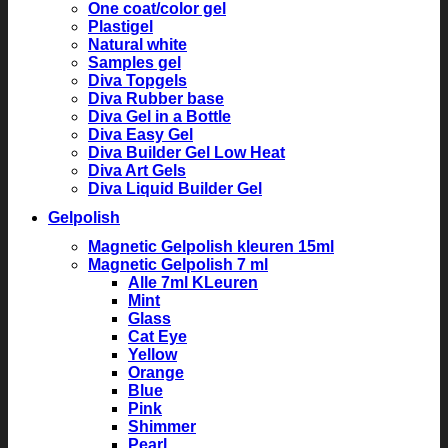
One coat/color gel
Plastigel
Natural white
Samples gel
Diva Topgels
Diva Rubber base
Diva Gel in a Bottle
Diva Easy Gel
Diva Builder Gel Low Heat
Diva Art Gels
Diva Liquid Builder Gel
Gelpolish
Magnetic Gelpolish kleuren 15ml
Magnetic Gelpolish 7 ml
Alle 7ml KLeuren
Mint
Glass
Cat Eye
Yellow
Orange
Blue
Pink
Shimmer
Pearl