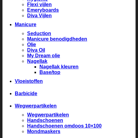
Flexi vijlen
Emeryboards
Diva Vijlen
Manicure
Seduction
Manicure benodigdheden
Olie
Diva Oil
My Dream olie
Nagellak
Nagellak kleuren
Base/top
Vloeistoffen
Barbicide
Wegwerpartikelen
Wegwerpartikelen
Handschoenen
Handschoenen omdoos 10×100
Mondmaskers