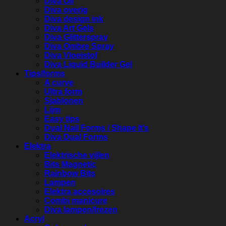
Diva Oil
Diva overig
Diva design ink
Diva Art Gels
Diva Glitterspray
Diva Ombre Spray
Diva Vloeistof
Diva Liquid Builder Gel
Tips/forms
A curve
Ultra form
Sjablonen
Lijm
Easy tips
Dual Nail Forms / Shape It’s
Diva Dual Forms
Elektra
Elektrische vijlen
Bits Magnetic
Rainbow Bits
Lampen
Elektra accesoires
Combi manicure
Diva lampen/frezen
Acryl