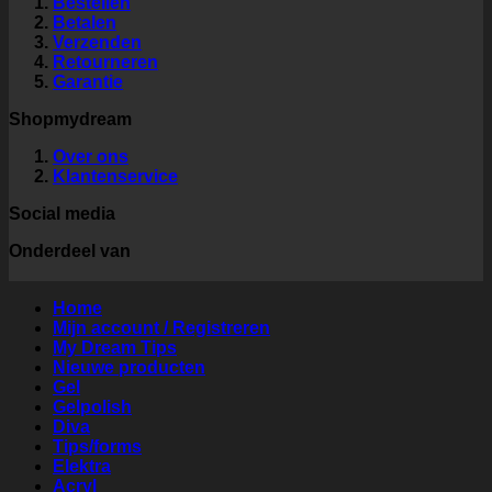
Bestellen
Betalen
Verzenden
Retourneren
Garantie
Shopmydream
Over ons
Klantenservice
Social media
Onderdeel van
Home
Mijn account / Registreren
My Dream Tips
Nieuwe producten
Gel
Gelpolish
Diva
Tips/forms
Elektra
Acryl