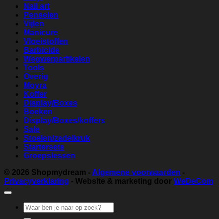
Nail art
Penselen
Vijlen
Manicure
Vloeistoffen
Barbicide
Wegwerpartikelen
Tools
Overig
Moyra
Koffer
Display/Boxes
Boeken
Display/Boxes/koffers
Sale
Stoelen/zadelkruk
Startersets
Groepslessen
© 2026
Shopmydream
-
Algemene voorwaarden
-
Privacyverklaring
- Website & marketing door
WeDeCom
Zoeken
naar: