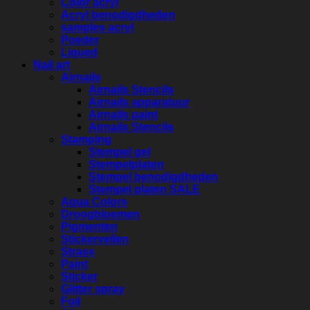
Color acryl
Acryl benodigdheden
samples acryl
Poeder
Liqued
Nail art
Airnails
Airnails Stencils
Airnails apparatuur
Airnails paint
Airnails Stencils
Stamping
Stempel gel
Stempelplaten
Stempel benodigdheden
Stempel platen SALE
Aqua Colors
Droogbloemen
Pigmenten
Stickervellen
Strass
Paint
Sticker
Glitter spray
Foil