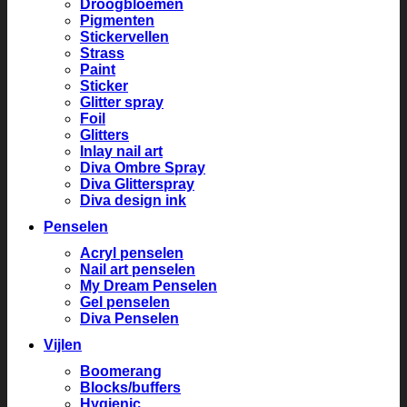
Droogbloemen
Pigmenten
Stickervellen
Strass
Paint
Sticker
Glitter spray
Foil
Glitters
Inlay nail art
Diva Ombre Spray
Diva Glitterspray
Diva design ink
Penselen
Acryl penselen
Nail art penselen
My Dream Penselen
Gel penselen
Diva Penselen
Vijlen
Boomerang
Blocks/buffers
Hygienic