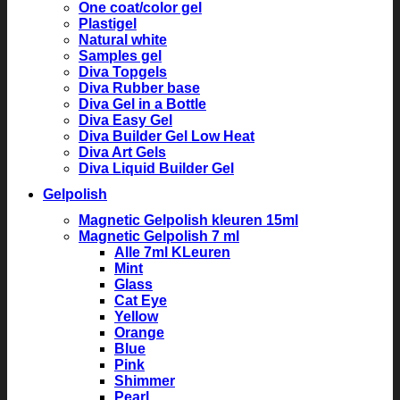
One coat/color gel
Plastigel
Natural white
Samples gel
Diva Topgels
Diva Rubber base
Diva Gel in a Bottle
Diva Easy Gel
Diva Builder Gel Low Heat
Diva Art Gels
Diva Liquid Builder Gel
Gelpolish
Magnetic Gelpolish kleuren 15ml
Magnetic Gelpolish 7 ml
Alle 7ml KLeuren
Mint
Glass
Cat Eye
Yellow
Orange
Blue
Pink
Shimmer
Pearl