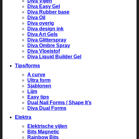
Diva Vijlen
Diva Easy Gel
Diva Rubber base
Diva Oil
Diva overig
Diva design ink
Diva Art Gels
Diva Glitterspray
Diva Ombre Spray
Diva Vloeistof
Diva Liquid Builder Gel
Tips/forms
A curve
Ultra form
Sjablonen
Lijm
Easy tips
Dual Nail Forms / Shape It’s
Diva Dual Forms
Elektra
Elektrische vijlen
Bits Magnetic
Rainbow Bits