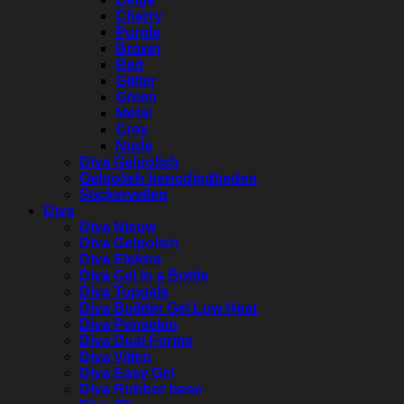
Cherry
Purple
Brown
Red
Glitter
Green
Metal
Grey
Nude
Diva Gelpolish
Gelpolish benodigdheden
Stickervellen
Diva
Diva Nieuw
Diva Gelpolish
Diva Elektra
Diva Gel in a Bottle
Diva Topgels
Diva Builder Gel Low Heat
Diva Penselen
Diva Dual Forms
Diva Vijlen
Diva Easy Gel
Diva Rubber base