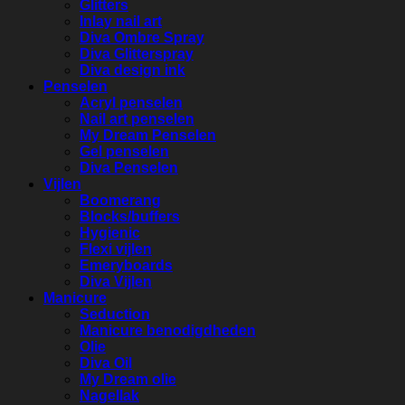
Glitters
Inlay nail art
Diva Ombre Spray
Diva Glitterspray
Diva design ink
Penselen
Acryl penselen
Nail art penselen
My Dream Penselen
Gel penselen
Diva Penselen
Vijlen
Boomerang
Blocks/buffers
Hygienic
Flexi vijlen
Emeryboards
Diva Vijlen
Manicure
Seduction
Manicure benodigdheden
Olie
Diva Oil
My Dream olie
Nagellak