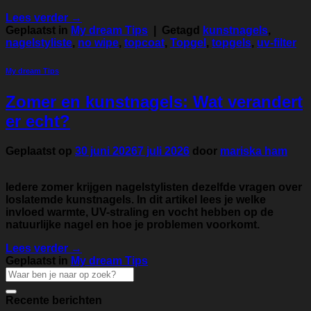
Lees verder
→
Geplaatst in
My dream Tips
|
Getagd
kunstnagels
,
nagelstyliste
,
no wipe
,
topcoat
,
Topgel
,
topgels
,
uv-filter
My dream Tips
Zomer en kunstnagels: Wat verandert
er echt?
Geplaatst op
30 juni 2026
7 juli 2026
door
mariska ham
Iedere zomer krijgen nagelstylisten dezelfde vragen over
loslatemde kunstnagels. In dit artikel lees je welke
invloed warmte, UV-straling en vocht hebben op de
natuurlijke nagel en hoe je problemen voorkomt.
Lees verder
→
Geplaatst in
My dream Tips
Recente berichten