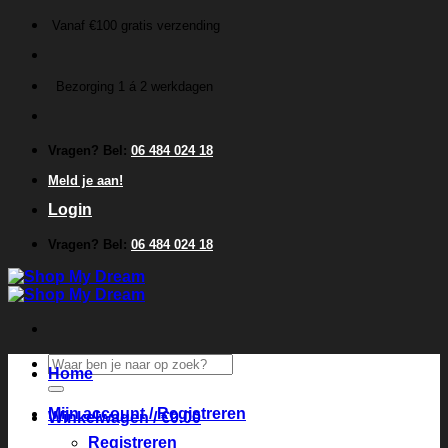
Ga
Vanaf €100 gratis verzending
naar
inhoud
Bezorging 1 á 2 werkdagen
Vragen? Bel:
06 484 024 18
Meld je aan!
Login
Vragen? Bel:
06 484 024 18
Zoeken
Home
naar:
Mijn account / Registreren
Winkelwagen /
€
0.00
Registreren