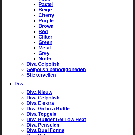
Pastel
Beige
Cherry
Purple
Brown
Red
Glitter
Green
Metal
Grey
Nude
Diva Gelpolish
Gelpolish benodigdheden
Stickervellen
Diva
Diva Nieuw
Diva Gelpolish
Diva Elektra
Diva Gel in a Bottle
Diva Topgels
Diva Builder Gel Low Heat
Diva Penselen
Diva Dual Forms