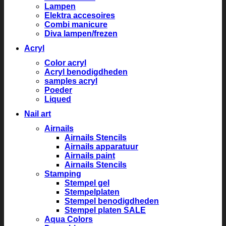
Lampen
Elektra accesoires
Combi manicure
Diva lampen/frezen
Acryl
Color acryl
Acryl benodigdheden
samples acryl
Poeder
Liqued
Nail art
Airnails
Airnails Stencils
Airnails apparatuur
Airnails paint
Airnails Stencils
Stamping
Stempel gel
Stempelplaten
Stempel benodigdheden
Stempel platen SALE
Aqua Colors