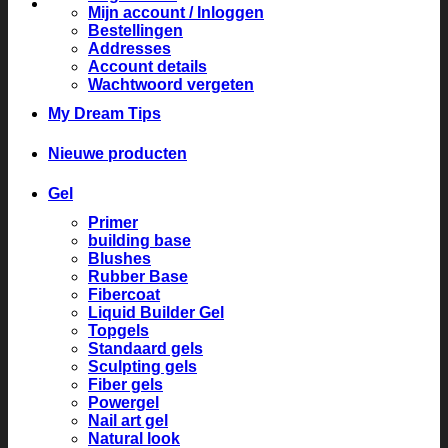
Mijn account / Inloggen
Bestellingen
Addresses
Account details
Wachtwoord vergeten
My Dream Tips
Nieuwe producten
Gel
Primer
building base
Blushes
Rubber Base
Fibercoat
Liquid Builder Gel
Topgels
Standaard gels
Sculpting gels
Fiber gels
Powergel
Nail art gel
Natural look