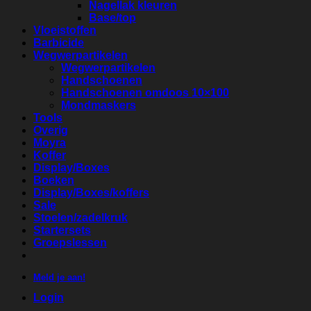
Nagellak kleuren
Base/top
Vloeistoffen
Barbicide
Wegwerpartikelen
Wegwerpartikelen
Handschoenen
Handschoenen omdoos 10×100
Mondmaskers
Tools
Overig
Moyra
Koffer
Display/Boxes
Boeken
Display/Boxes/koffers
Sale
Stoelen/zadelkruk
Startersets
Groepslessen
Meld je aan!
Login