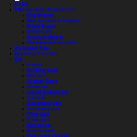
Home
Mijn account / Registreren
Registreren
Mijn account / Inloggen
Bestellingen
Addresses
Account details
Wachtwoord vergeten
My Dream Tips
Nieuwe producten
Gel
Primer
building base
Blushes
Rubber Base
Fibercoat
Liquid Builder Gel
Topgels
Standaard gels
Sculpting gels
Fiber gels
Powergel
Nail art gel
Natural look
One coat/color gel