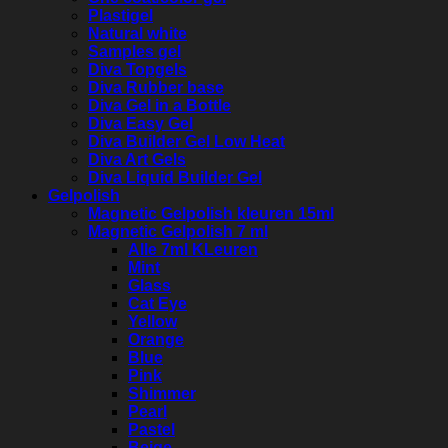
Plastigel
Natural white
Samples gel
Diva Topgels
Diva Rubber base
Diva Gel in a Bottle
Diva Easy Gel
Diva Builder Gel Low Heat
Diva Art Gels
Diva Liquid Builder Gel
Gelpolish
Magnetic Gelpolish kleuren 15ml
Magnetic Gelpolish 7 ml
Alle 7ml KLeuren
Mint
Glass
Cat Eye
Yellow
Orange
Blue
Pink
Shimmer
Pearl
Pastel
Beige