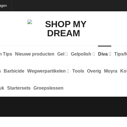
agen
 Tips
Nieuwe producten
Gel
Gelpolish
Diva
Tips/
n
Barbicide
Wegwerpartikelen
Tools
Overig
Moyra
Kof
uk
Startersets
Groepslessen