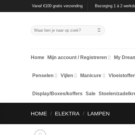
Ga
Vanaf €100 gratis verzending
Bezorging 1 á 2 werkd
naar
inhoud
Zoeken
naar:
Home
Mijn account / Registreren
My Dream
Penselen
Vijlen
Manicure
Vloeistoffe
Display/Boxes/koffers
Sale
Stoelen/zadelkr
HOME
/
ELEKTRA
/
LAMPEN