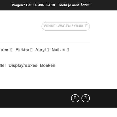
Login
Vragen? Bel:
06 484 024 18
Meld je aan!
WINKELWAGEN /
€
0.00
forms
Elektra
Acryl
Nail art
fer
Display/Boxes
Boeken