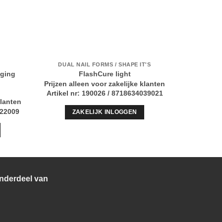
DUAL NAIL FORMS / SHAPE IT'S
E
iging
FlashCure light
P
Prijzen alleen voor zakelijke klanten
Prijzen al
Artikel nr: 190026 / 8718634039021
klanten
022009
ZAKELIJK INLOGGEN
Z
nderdeel van