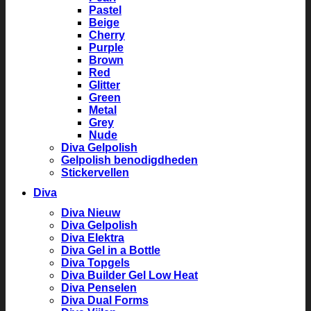
Pastel
Beige
Cherry
Purple
Brown
Red
Glitter
Green
Metal
Grey
Nude
Diva Gelpolish
Gelpolish benodigdheden
Stickervellen
Diva
Diva Nieuw
Diva Gelpolish
Diva Elektra
Diva Gel in a Bottle
Diva Topgels
Diva Builder Gel Low Heat
Diva Penselen
Diva Dual Forms