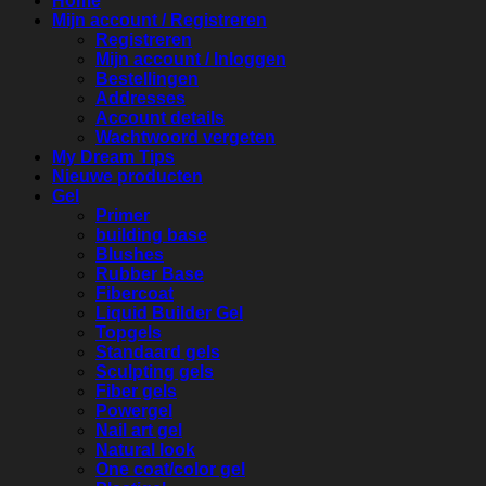
Home
Mijn account / Registreren
Registreren
Mijn account / Inloggen
Bestellingen
Addresses
Account details
Wachtwoord vergeten
My Dream Tips
Nieuwe producten
Gel
Primer
building base
Blushes
Rubber Base
Fibercoat
Liquid Builder Gel
Topgels
Standaard gels
Sculpting gels
Fiber gels
Powergel
Nail art gel
Natural look
One coat/color gel