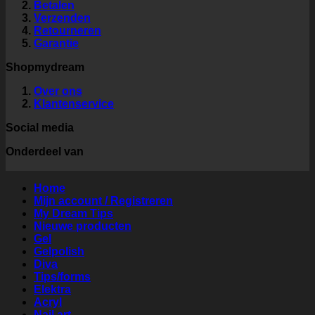
Betalen
Verzenden
Retourneren
Garantie
Shopmydream
Over ons
Klantenservice
Social media
Onderdeel van
Home
Mijn account / Registreren
My Dream Tips
Nieuwe producten
Gel
Gelpolish
Diva
Tips/forms
Elektra
Acryl
Nail art