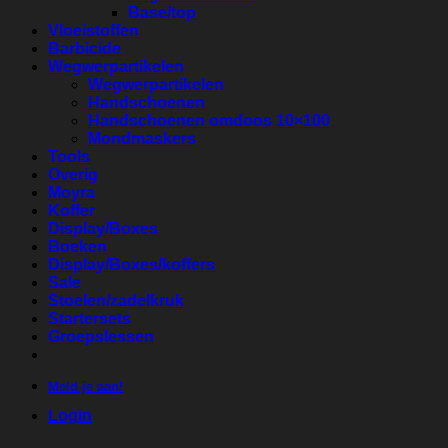
Base/top
Vloeistoffen
Barbicide
Wegwerpartikelen
Wegwerpartikelen
Handschoenen
Handschoenen omdoos 10×100
Mondmaskers
Tools
Overig
Moyra
Koffer
Display/Boxes
Boeken
Display/Boxes/koffers
Sale
Stoelen/zadelkruk
Startersets
Groepslessen
Meld je aan!
Login