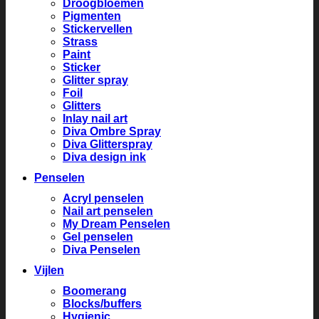
Droogbloemen
Pigmenten
Stickervellen
Strass
Paint
Sticker
Glitter spray
Foil
Glitters
Inlay nail art
Diva Ombre Spray
Diva Glitterspray
Diva design ink
Penselen
Acryl penselen
Nail art penselen
My Dream Penselen
Gel penselen
Diva Penselen
Vijlen
Boomerang
Blocks/buffers
Hygienic