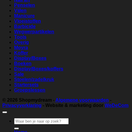
Penselen
Vijlen
Manicure
Vloeistoffen
Barbicide
Wegwerpartikelen
Tools
Overig
Moyra
Koffer
Display/Boxes
Boeken
Display/Boxes/koffers
Sale
Stoelen/zadelkruk
Startersets
Groepslessen
© 2026
Shopmydream
-
Algemene voorwaarden
-
Privacyverklaring
- Website & marketing door
WeDeCom
Zoeken
naar: