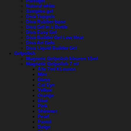
Plastigel
Natural white
Samples gel
Diva Topgels
Diva Rubber base
Diva Gel in a Bottle
Diva Easy Gel
Diva Builder Gel Low Heat
Diva Art Gels
Diva Liquid Builder Gel
Gelpolish
Magnetic Gelpolish kleuren 15ml
Magnetic Gelpolish 7 ml
Alle 7ml KLeuren
Mint
Glass
Cat Eye
Yellow
Orange
Blue
Pink
Shimmer
Pearl
Pastel
Beige