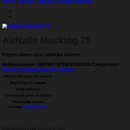
Home
/
Nail art
/
Airnails
/
Airnails Stencils
AirNails Masking 75
Prijzen alleen voor zakelijke klanten
Artikelnummer:
289707 / 8718634096246
Categorieën:
Airnails
,
Airnails Stencils
,
Nail art
Vanaf €100 gratis verzending
Bezorging 1 á 2 dagen
Veilig winkelen
Levering op adres of afhalen
Persoonlijk contact
Bel naar
06 484 024 18
Gerelateerde producten