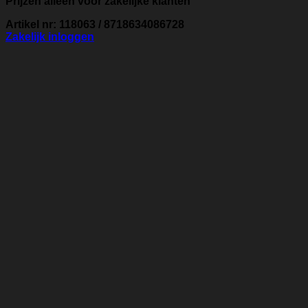
Prijzen alleen voor zakelijke klanten
Artikel nr: 118063 / 8718634086728
Zakelijk inloggen