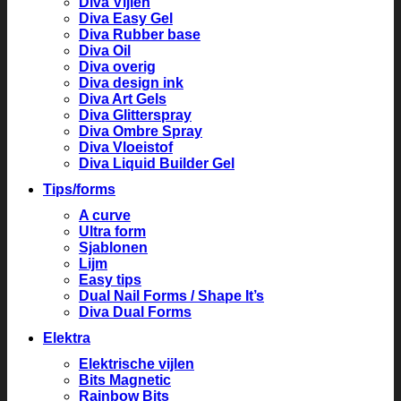
Diva Vijlen
Diva Easy Gel
Diva Rubber base
Diva Oil
Diva overig
Diva design ink
Diva Art Gels
Diva Glitterspray
Diva Ombre Spray
Diva Vloeistof
Diva Liquid Builder Gel
Tips/forms
A curve
Ultra form
Sjablonen
Lijm
Easy tips
Dual Nail Forms / Shape It’s
Diva Dual Forms
Elektra
Elektrische vijlen
Bits Magnetic
Rainbow Bits