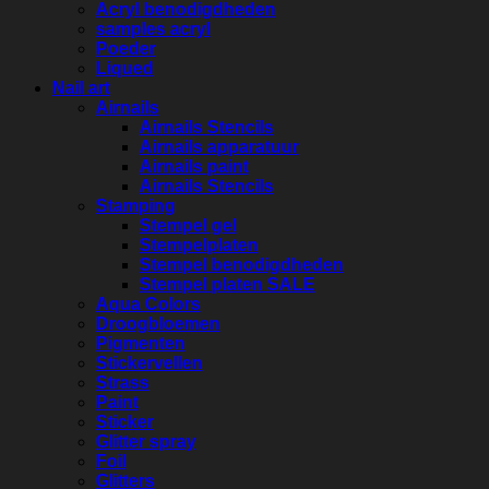
Acryl benodigdheden
samples acryl
Poeder
Liqued
Nail art
Airnails
Airnails Stencils
Airnails apparatuur
Airnails paint
Airnails Stencils
Stamping
Stempel gel
Stempelplaten
Stempel benodigdheden
Stempel platen SALE
Aqua Colors
Droogbloemen
Pigmenten
Stickervellen
Strass
Paint
Sticker
Glitter spray
Foil
Glitters