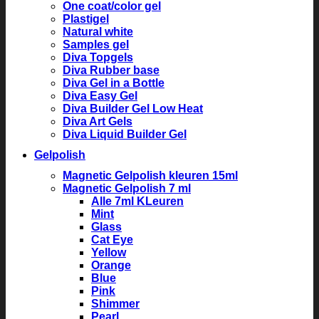
One coat/color gel
Plastigel
Natural white
Samples gel
Diva Topgels
Diva Rubber base
Diva Gel in a Bottle
Diva Easy Gel
Diva Builder Gel Low Heat
Diva Art Gels
Diva Liquid Builder Gel
Gelpolish
Magnetic Gelpolish kleuren 15ml
Magnetic Gelpolish 7 ml
Alle 7ml KLeuren
Mint
Glass
Cat Eye
Yellow
Orange
Blue
Pink
Shimmer
Pearl