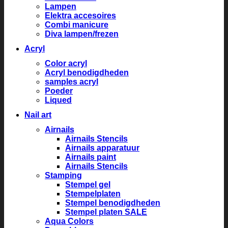
Lampen
Elektra accesoires
Combi manicure
Diva lampen/frezen
Acryl
Color acryl
Acryl benodigdheden
samples acryl
Poeder
Liqued
Nail art
Airnails
Airnails Stencils
Airnails apparatuur
Airnails paint
Airnails Stencils
Stamping
Stempel gel
Stempelplaten
Stempel benodigdheden
Stempel platen SALE
Aqua Colors