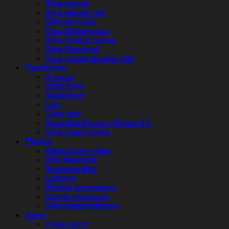
Diva overig
Diva design ink
Diva Art Gels
Diva Glitterspray
Diva Ombre Spray
Diva Vloeistof
Diva Liquid Builder Gel
Tips/forms
A curve
Ultra form
Sjablonen
Lijm
Easy tips
Dual Nail Forms / Shape It’s
Diva Dual Forms
Elektra
Elektrische vijlen
Bits Magnetic
Rainbow Bits
Lampen
Elektra accesoires
Combi manicure
Diva lampen/frezen
Acryl
Color acryl