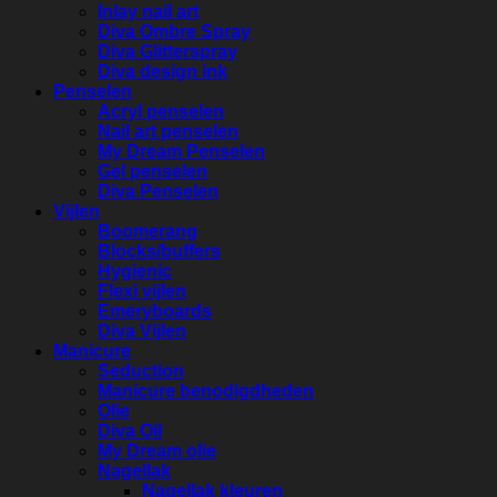
Inlay nail art
Diva Ombre Spray
Diva Glitterspray
Diva design ink
Penselen
Acryl penselen
Nail art penselen
My Dream Penselen
Gel penselen
Diva Penselen
Vijlen
Boomerang
Blocks/buffers
Hygienic
Flexi vijlen
Emeryboards
Diva Vijlen
Manicure
Seduction
Manicure benodigdheden
Olie
Diva Oil
My Dream olie
Nagellak
Nagellak kleuren