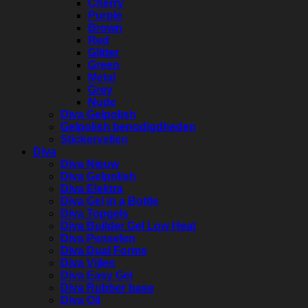
Cherry
Purple
Brown
Red
Glitter
Green
Metal
Grey
Nude
Diva Gelpolish
Gelpolish benodigdheden
Stickervellen
Diva
Diva Nieuw
Diva Gelpolish
Diva Elektra
Diva Gel in a Bottle
Diva Topgels
Diva Builder Gel Low Heat
Diva Penselen
Diva Dual Forms
Diva Vijlen
Diva Easy Gel
Diva Rubber base
Diva Oil