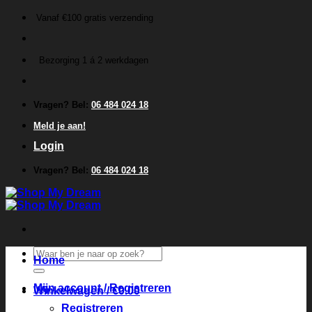
Ga
Vanaf €100 gratis verzending
naar
inhoud
Bezorging 1 á 2 werkdagen
Vragen? Bel:
06 484 024 18
Meld je aan!
Login
Vragen? Bel:
06 484 024 18
Zoeken
Home
naar:
Mijn account / Registreren
Winkelwagen /
€
0.00
Registreren