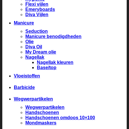
Flexi vijlen
Emeryboards
Diva Vijlen
Manicure
Seduction
Manicure benodigdheden
Olie
Diva Oil
My Dream olie
Nagellak
Nagellak kleuren
Base/top
Vloeistoffen
Barbicide
Wegwerpartikelen
Wegwerpartikelen
Handschoenen
Handschoenen omdoos 10×100
Mondmaskers