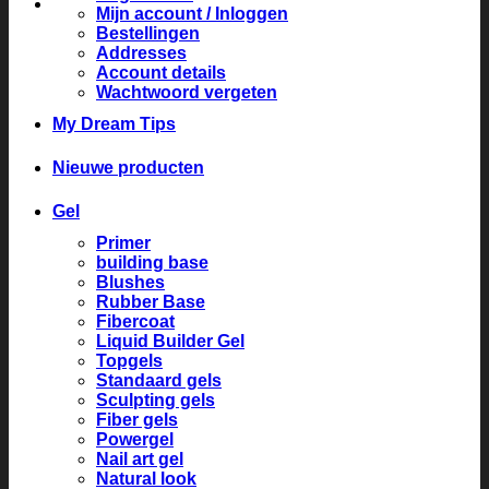
Mijn account / Inloggen
Bestellingen
Addresses
Account details
Wachtwoord vergeten
My Dream Tips
Nieuwe producten
Gel
Primer
building base
Blushes
Rubber Base
Fibercoat
Liquid Builder Gel
Topgels
Standaard gels
Sculpting gels
Fiber gels
Powergel
Nail art gel
Natural look