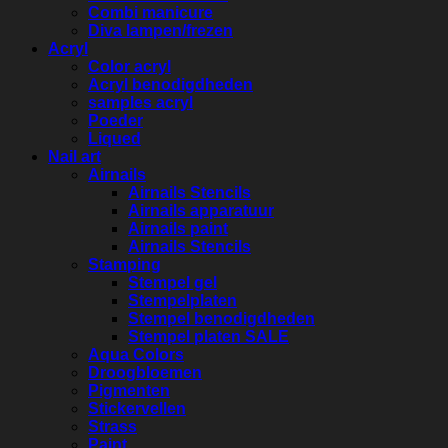
Combi manicure
Diva lampen/frezen
Acryl
Color acryl
Acryl benodigdheden
samples acryl
Poeder
Liqued
Nail art
Airnails
Airnails Stencils
Airnails apparatuur
Airnails paint
Airnails Stencils
Stamping
Stempel gel
Stempelplaten
Stempel benodigdheden
Stempel platen SALE
Aqua Colors
Droogbloemen
Pigmenten
Stickervellen
Strass
Paint