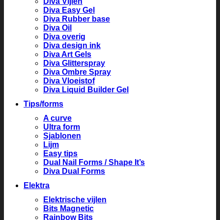
Diva Vijlen
Diva Easy Gel
Diva Rubber base
Diva Oil
Diva overig
Diva design ink
Diva Art Gels
Diva Glitterspray
Diva Ombre Spray
Diva Vloeistof
Diva Liquid Builder Gel
Tips/forms
A curve
Ultra form
Sjablonen
Lijm
Easy tips
Dual Nail Forms / Shape It’s
Diva Dual Forms
Elektra
Elektrische vijlen
Bits Magnetic
Rainbow Bits