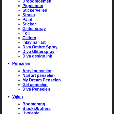
Droogbloemen
Pigmenten
Stickervellen
Strass
Paint
Sticker
Glitter spray
Foil
Glitters
Inlay nail art
Diva Ombre Spray
Diva Glitterspray
Diva design ink
Penselen
Acryl penselen
Nail art penselen
My Dream Penselen
Gel penselen
Diva Penselen
Vijlen
Boomerang
Blocks/buffers
Hygienic