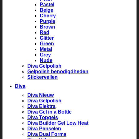
Pastel
Beige
Cherry
Purple
Brown
Red
Glitter
Green
Metal
Grey
Nude
Diva Gelpolish
Gelpolish benodigdheden
Stickervellen
Diva
Diva Nieuw
Diva Gelpolish
Diva Elektra
Diva Gel in a Bottle
Diva Topgels
Diva Builder Gel Low Heat
Diva Penselen
Diva Dual Forms