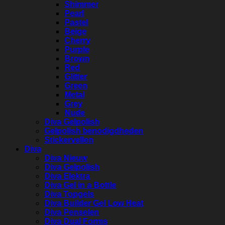
Shimmer
Pearl
Pastel
Beige
Cherry
Purple
Brown
Red
Glitter
Green
Metal
Grey
Nude
Diva Gelpolish
Gelpolish benodigdheden
Stickervellen
Diva
Diva Nieuw
Diva Gelpolish
Diva Elektra
Diva Gel in a Bottle
Diva Topgels
Diva Builder Gel Low Heat
Diva Penselen
Diva Dual Forms