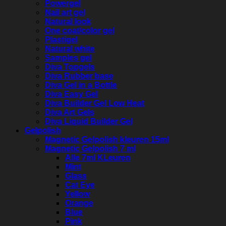
Powergel
Nail art gel
Natural look
One coat/color gel
Plastigel
Natural white
Samples gel
Diva Topgels
Diva Rubber base
Diva Gel in a Bottle
Diva Easy Gel
Diva Builder Gel Low Heat
Diva Art Gels
Diva Liquid Builder Gel
Gelpolish
Magnetic Gelpolish kleuren 15ml
Magnetic Gelpolish 7 ml
Alle 7ml KLeuren
Mint
Glass
Cat Eye
Yellow
Orange
Blue
Pink