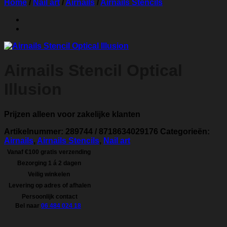
Home
/
Nail art
/
Airnails
/
Airnails Stencils
Airnails Stencil Optical
Illusion
Prijzen alleen voor zakelijke klanten
Artikelnummer:
289744 / 8718634029176
Categorieën:
Airnails
,
Airnails Stencils
,
Nail art
Vanaf €100 gratis verzending
Bezorging 1 á 2 dagen
Veilig winkelen
Levering op adres of afhalen
Persoonlijk contact
Bel naar
06 484 024 18