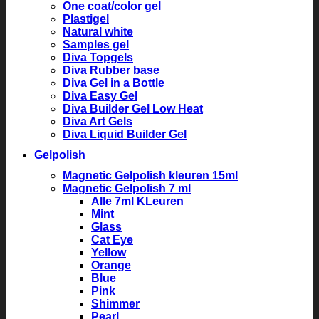
One coat/color gel
Plastigel
Natural white
Samples gel
Diva Topgels
Diva Rubber base
Diva Gel in a Bottle
Diva Easy Gel
Diva Builder Gel Low Heat
Diva Art Gels
Diva Liquid Builder Gel
Gelpolish
Magnetic Gelpolish kleuren 15ml
Magnetic Gelpolish 7 ml
Alle 7ml KLeuren
Mint
Glass
Cat Eye
Yellow
Orange
Blue
Pink
Shimmer
Pearl