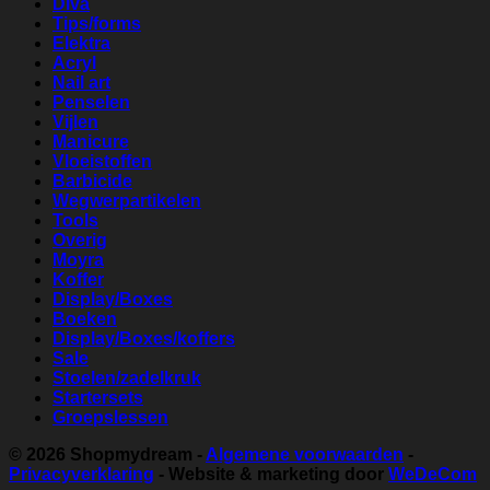
Diva
Tips/forms
Elektra
Acryl
Nail art
Penselen
Vijlen
Manicure
Vloeistoffen
Barbicide
Wegwerpartikelen
Tools
Overig
Moyra
Koffer
Display/Boxes
Boeken
Display/Boxes/koffers
Sale
Stoelen/zadelkruk
Startersets
Groepslessen
© 2026
Shopmydream
-
Algemene voorwaarden
-
Privacyverklaring
- Website & marketing door
WeDeCom