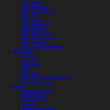
Diva Vijlen
Diva Easy Gel
Diva Rubber base
Diva Oil
Diva overig
Diva design ink
Diva Art Gels
Diva Glitterspray
Diva Ombre Spray
Diva Vloeistof
Diva Liquid Builder Gel
Tips/forms
A curve
Ultra form
Sjablonen
Lijm
Easy tips
Dual Nail Forms / Shape It’s
Diva Dual Forms
Elektra
Elektrische vijlen
Bits Magnetic
Rainbow Bits
Lampen
Elektra accesoires