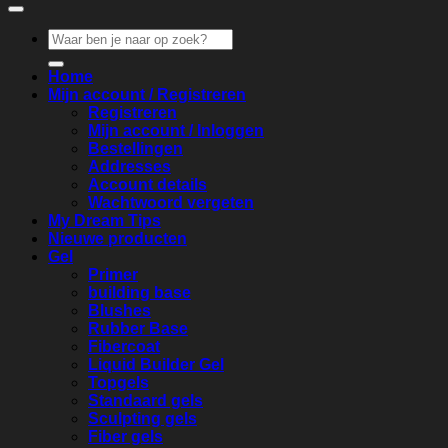
Zoeken
naar:
Home
Mijn account / Registreren
Registreren
Mijn account / Inloggen
Bestellingen
Addresses
Account details
Wachtwoord vergeten
My Dream Tips
Nieuwe producten
Gel
Primer
building base
Blushes
Rubber Base
Fibercoat
Liquid Builder Gel
Topgels
Standaard gels
Sculpting gels
Fiber gels