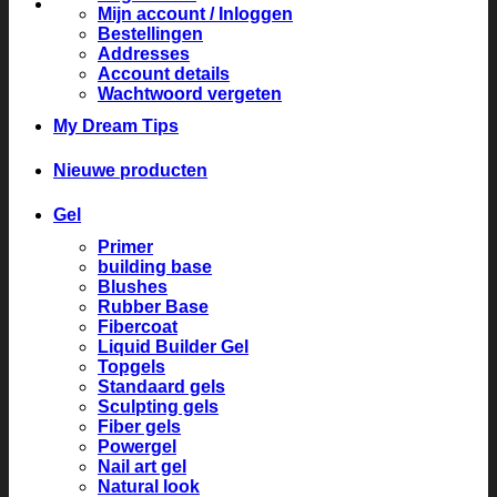
Mijn account / Inloggen
Bestellingen
Addresses
Account details
Wachtwoord vergeten
My Dream Tips
Nieuwe producten
Gel
Primer
building base
Blushes
Rubber Base
Fibercoat
Liquid Builder Gel
Topgels
Standaard gels
Sculpting gels
Fiber gels
Powergel
Nail art gel
Natural look