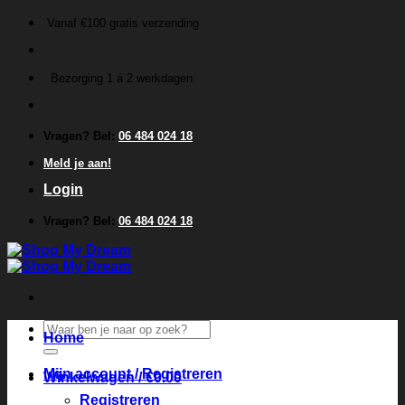
Ga
Vanaf €100 gratis verzending
naar
inhoud
Bezorging 1 á 2 werkdagen
Vragen? Bel:
06 484 024 18
Meld je aan!
Login
Vragen? Bel:
06 484 024 18
Zoeken
Home
naar:
Mijn account / Registreren
Winkelwagen /
€
0.00
Registreren