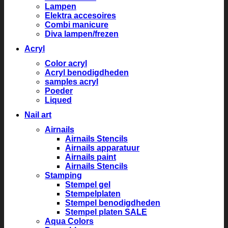
Lampen
Elektra accesoires
Combi manicure
Diva lampen/frezen
Acryl
Color acryl
Acryl benodigdheden
samples acryl
Poeder
Liqued
Nail art
Airnails
Airnails Stencils
Airnails apparatuur
Airnails paint
Airnails Stencils
Stamping
Stempel gel
Stempelplaten
Stempel benodigdheden
Stempel platen SALE
Aqua Colors