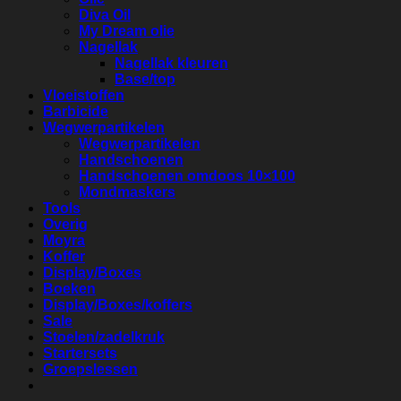
Diva Oil
My Dream olie
Nagellak
Nagellak kleuren
Base/top
Vloeistoffen
Barbicide
Wegwerpartikelen
Wegwerpartikelen
Handschoenen
Handschoenen omdoos 10×100
Mondmaskers
Tools
Overig
Moyra
Koffer
Display/Boxes
Boeken
Display/Boxes/koffers
Sale
Stoelen/zadelkruk
Startersets
Groepslessen