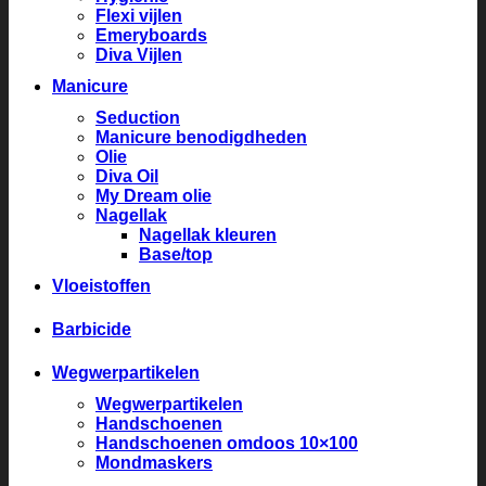
Flexi vijlen
Emeryboards
Diva Vijlen
Manicure
Seduction
Manicure benodigdheden
Olie
Diva Oil
My Dream olie
Nagellak
Nagellak kleuren
Base/top
Vloeistoffen
Barbicide
Wegwerpartikelen
Wegwerpartikelen
Handschoenen
Handschoenen omdoos 10×100
Mondmaskers