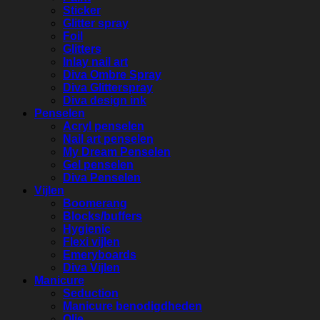
Sticker
Glitter spray
Foil
Glitters
Inlay nail art
Diva Ombre Spray
Diva Glitterspray
Diva design ink
Penselen
Acryl penselen
Nail art penselen
My Dream Penselen
Gel penselen
Diva Penselen
Vijlen
Boomerang
Blocks/buffers
Hygienic
Flexi vijlen
Emeryboards
Diva Vijlen
Manicure
Seduction
Manicure benodigdheden
Olie