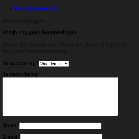
Beoordelingen (0)
Beoordelingen
Er zijn nog geen beoordelingen.
Wees de eerste om “Airnails Stencil Optical
Illusion” te beoordelen
Je waardering
*
Je beoordeling
*
Naam
*
E-mail
*