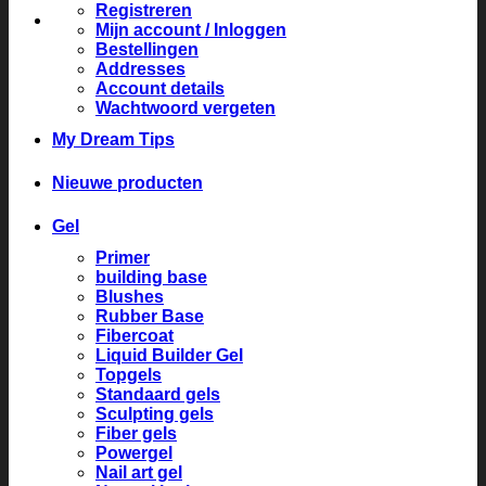
Registreren
Mijn account / Inloggen
Bestellingen
Addresses
Account details
Wachtwoord vergeten
My Dream Tips
Nieuwe producten
Gel
Primer
building base
Blushes
Rubber Base
Fibercoat
Liquid Builder Gel
Topgels
Standaard gels
Sculpting gels
Fiber gels
Powergel
Nail art gel