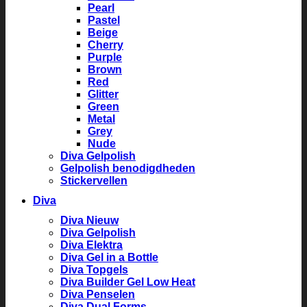
Pearl
Pastel
Beige
Cherry
Purple
Brown
Red
Glitter
Green
Metal
Grey
Nude
Diva Gelpolish
Gelpolish benodigdheden
Stickervellen
Diva
Diva Nieuw
Diva Gelpolish
Diva Elektra
Diva Gel in a Bottle
Diva Topgels
Diva Builder Gel Low Heat
Diva Penselen
Diva Dual Forms