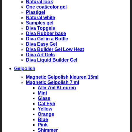
Natural look
One coat/color gel
Plastigel
Natural white
Samples gel
Diva Topgels
Diva Rubber base
Diva Gel in a Bottle
Diva Easy Gel
Diva Builder Gel Low Heat
Diva Art Gels
Diva Liquid Builder Gel
Gelpolish
Magnetic Gelpolish kleuren 15ml
Magnetic Gelpolish 7 ml
Alle 7ml KLeuren
Mint
Glass
Cat Eye
Yellow
Orange
Blue
Pink
Shimmer