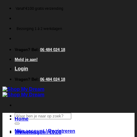
Ga
Vanaf €100 gratis verzending
naar
inhoud
Bezorging 1 á 2 werkdagen
Vragen? Bel:
06 484 024 18
Meld je aan!
Login
Vragen? Bel:
06 484 024 18
Zoeken
Home
naar:
Mijn account / Registreren
Winkelwagen /
€
0.00