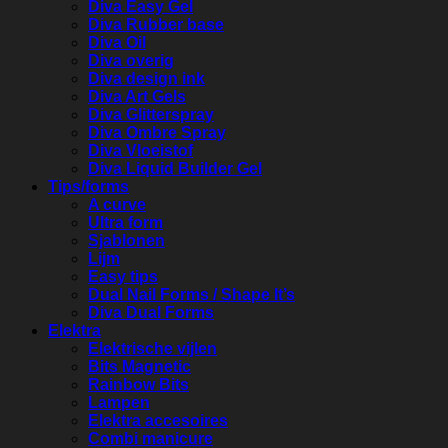
Diva Easy Gel
Diva Rubber base
Diva Oil
Diva overig
Diva design ink
Diva Art Gels
Diva Glitterspray
Diva Ombre Spray
Diva Vloeistof
Diva Liquid Builder Gel
Tips/forms
A curve
Ultra form
Sjablonen
Lijm
Easy tips
Dual Nail Forms / Shape It’s
Diva Dual Forms
Elektra
Elektrische vijlen
Bits Magnetic
Rainbow Bits
Lampen
Elektra accesoires
Combi manicure