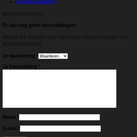
Beoordelingen (0)
Beoordelingen
Er zijn nog geen beoordelingen.
Wees de eerste om “airnails stencil safari #3”
te beoordelen
Je waardering
*
Je beoordeling
*
Naam
*
E-mail
*