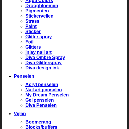
Aqua Colors
Droogbloemen
Pigmenten
Stickervellen
Strass
Paint
Sticker
Glitter spray
Foil
Glitters
Inlay nail art
Diva Ombre Spray
Diva Glitterspray
Diva design ink
Penselen
Acryl penselen
Nail art penselen
My Dream Penselen
Gel penselen
Diva Penselen
Vijlen
Boomerang
Blocks/buffers