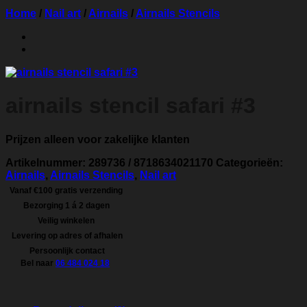
Home
/
Nail art
/
Airnails
/
Airnails Stencils
airnails stencil safari #3
Prijzen alleen voor zakelijke klanten
Artikelnummer:
289736 / 8718634021170
Categorieën:
Airnails
,
Airnails Stencils
,
Nail art
Vanaf €100 gratis verzending
Bezorging 1 á 2 dagen
Veilig winkelen
Levering op adres of afhalen
Persoonlijk contact
Bel naar
06 484 024 18