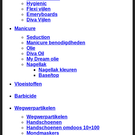
Hygienic
Flexi vijlen
Emeryboards
Diva Vijlen
Manicure
Seduction
Manicure benodigdheden
Olie
Diva Oil
My Dream olie
Nagellak
Nagellak kleuren
Base/top
Vloeistoffen
Barbicide
Wegwerpartikelen
Wegwerpartikelen
Handschoenen
Handschoenen omdoos 10×100
Mondmaskers