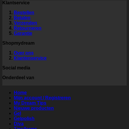
Klantservice
Bestellen
Betalen
Verzenden
Retourneren
Garantie
Shopmydream
Over ons
Klantenservice
Social media
Onderdeel van
Home
Mijn account / Registreren
My Dream Tips
Nieuwe producten
Gel
Gelpolish
Diva
Tips/forms