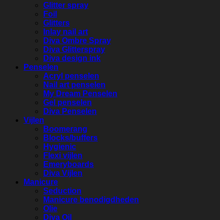
Glitter spray
Foil
Glitters
Inlay nail art
Diva Ombre Spray
Diva Glitterspray
Diva design ink
Penselen
Acryl penselen
Nail art penselen
My Dream Penselen
Gel penselen
Diva Penselen
Vijlen
Boomerang
Blocks/buffers
Hygienic
Flexi vijlen
Emeryboards
Diva Vijlen
Manicure
Seduction
Manicure benodigdheden
Olie
Diva Oil