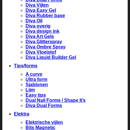
Diva Vijlen
Diva Easy Gel
Diva Rubber base
Diva Oil
Diva overig
Diva design ink
Diva Art Gels
Diva Glitterspray
Diva Ombre Spray
Diva Vloeistof
Diva Liquid Builder Gel
Tips/forms
A curve
Ultra form
Sjablonen
Lijm
Easy tips
Dual Nail Forms / Shape It’s
Diva Dual Forms
Elektra
Elektrische vijlen
Bits Magnetic