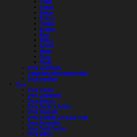
Pearl
Pastel
Beige
Cherry
Purple
Brown
Red
Glitter
Green
Metal
Grey
Nude
Diva Gelpolish
Gelpolish benodigdheden
Stickervellen
Diva
Diva Nieuw
Diva Gelpolish
Diva Elektra
Diva Gel in a Bottle
Diva Topgels
Diva Builder Gel Low Heat
Diva Penselen
Diva Dual Forms
Diva Vijlen