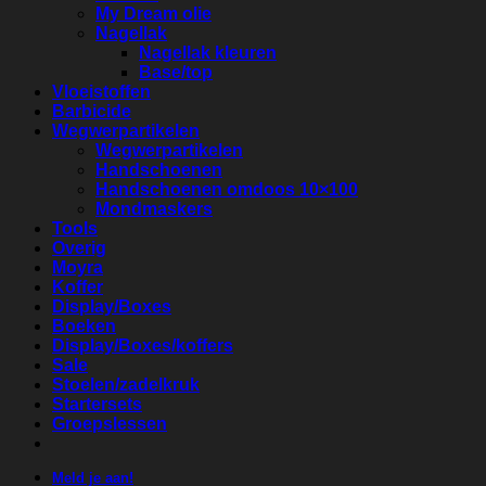
My Dream olie
Nagellak
Nagellak kleuren
Base/top
Vloeistoffen
Barbicide
Wegwerpartikelen
Wegwerpartikelen
Handschoenen
Handschoenen omdoos 10×100
Mondmaskers
Tools
Overig
Moyra
Koffer
Display/Boxes
Boeken
Display/Boxes/koffers
Sale
Stoelen/zadelkruk
Startersets
Groepslessen
Meld je aan!