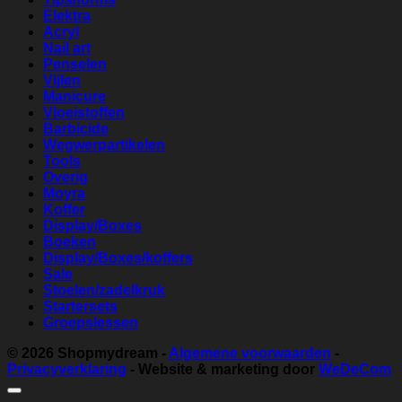
Elektra
Acryl
Nail art
Penselen
Vijlen
Manicure
Vloeistoffen
Barbicide
Wegwerpartikelen
Tools
Overig
Moyra
Koffer
Display/Boxes
Boeken
Display/Boxes/koffers
Sale
Stoelen/zadelkruk
Startersets
Groepslessen
© 2026
Shopmydream
-
Algemene voorwaarden
-
Privacyverklaring
- Website & marketing door
WeDeCom