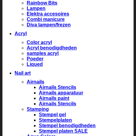
Rainbow Bits
Lampen
Elektra accesoires
Combi manicure
Diva lampen/frezen
Acryl
Color acryl
Acryl benodigdheden
samples acryl
Poeder
Liqued
Nail art
Airnails
Airnails Stencils
Airnails apparatuur
Airnails paint
Airnails Stencils
Stamping
Stempel gel
Stempelplaten
Stempel benodigdheden
Stempel platen SALE