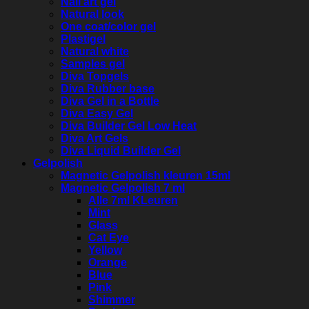
Nail art gel
Natural look
One coat/color gel
Plastigel
Natural white
Samples gel
Diva Topgels
Diva Rubber base
Diva Gel in a Bottle
Diva Easy Gel
Diva Builder Gel Low Heat
Diva Art Gels
Diva Liquid Builder Gel
Gelpolish
Magnetic Gelpolish kleuren 15ml
Magnetic Gelpolish 7 ml
Alle 7ml KLeuren
Mint
Glass
Cat Eye
Yellow
Orange
Blue
Pink
Shimmer