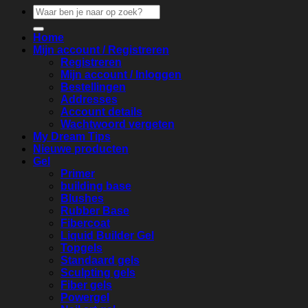
Zoeken
naar:
Home
Mijn account / Registreren
Registreren
Mijn account / Inloggen
Bestellingen
Addresses
Account details
Wachtwoord vergeten
My Dream Tips
Nieuwe producten
Gel
Primer
building base
Blushes
Rubber Base
Fibercoat
Liquid Builder Gel
Topgels
Standaard gels
Sculpting gels
Fiber gels
Powergel