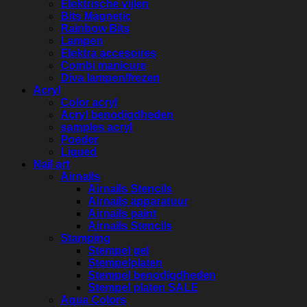
Elektrische vijlen
Bits Magnetic
Rainbow Bits
Lampen
Elektra accesoires
Combi manicure
Diva lampen/frezen
Acryl
Color acryl
Acryl benodigdheden
samples acryl
Poeder
Liqued
Nail art
Airnails
Airnails Stencils
Airnails apparatuur
Airnails paint
Airnails Stencils
Stamping
Stempel gel
Stempelplaten
Stempel benodigdheden
Stempel platen SALE
Aqua Colors