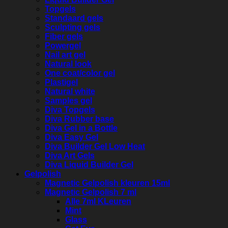
Topgels
Standaard gels
Sculpting gels
Fiber gels
Powergel
Nail art gel
Natural look
One coat/color gel
Plastigel
Natural white
Samples gel
Diva Topgels
Diva Rubber base
Diva Gel in a Bottle
Diva Easy Gel
Diva Builder Gel Low Heat
Diva Art Gels
Diva Liquid Builder Gel
Gelpolish
Magnetic Gelpolish kleuren 15ml
Magnetic Gelpolish 7 ml
Alle 7ml KLeuren
Mint
Glass