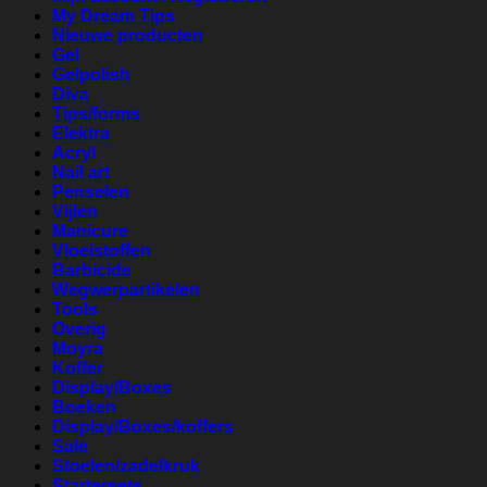
My Dream Tips
Nieuwe producten
Gel
Gelpolish
Diva
Tips/forms
Elektra
Acryl
Nail art
Penselen
Vijlen
Manicure
Vloeistoffen
Barbicide
Wegwerpartikelen
Tools
Overig
Moyra
Koffer
Display/Boxes
Boeken
Display/Boxes/koffers
Sale
Stoelen/zadelkruk
Startersets