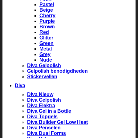
Pastel
Beige
Cherry
Purple
Brown
Red
Glitter
Green
Metal
Grey
Nude
Diva Gelpolish
Gelpolish benodigdheden
Stickervellen
Diva
Diva Nieuw
Diva Gelpolish
Diva Elektra
Diva Gel in a Bottle
Diva Topgels
Diva Builder Gel Low Heat
Diva Penselen
Diva Dual Forms