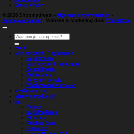
Groepslessen
© 2026
Shopmydream
-
Algemene voorwaarden
-
Privacyverklaring
- Website & marketing door
WeDeCom
Zoeken
naar:
Home
Mijn account / Registreren
Registreren
Mijn account / Inloggen
Bestellingen
Addresses
Account details
Wachtwoord vergeten
My Dream Tips
Nieuwe producten
Gel
Primer
building base
Blushes
Rubber Base
Fibercoat
Liquid Builder Gel