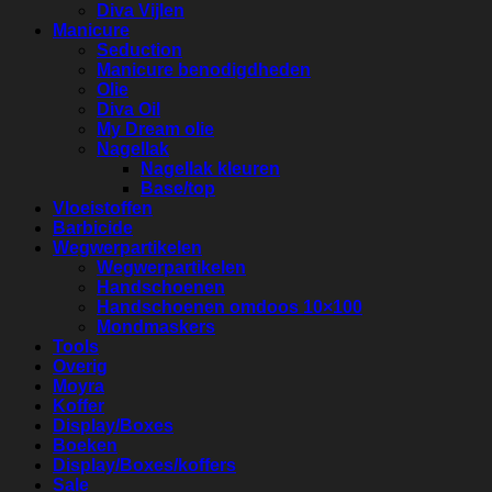
Diva Vijlen
Manicure
Seduction
Manicure benodigdheden
Olie
Diva Oil
My Dream olie
Nagellak
Nagellak kleuren
Base/top
Vloeistoffen
Barbicide
Wegwerpartikelen
Wegwerpartikelen
Handschoenen
Handschoenen omdoos 10×100
Mondmaskers
Tools
Overig
Moyra
Koffer
Display/Boxes
Boeken
Display/Boxes/koffers
Sale