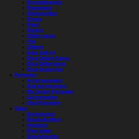
Droogbloemen
Pigmenten
Stickervellen
Strass
Paint
Sticker
Glitter spray
Foil
Glitters
Inlay nail art
Diva Ombre Spray
Diva Glitterspray
Diva design ink
Penselen
Acryl penselen
Nail art penselen
My Dream Penselen
Gel penselen
Diva Penselen
Vijlen
Boomerang
Blocks/buffers
Hygienic
Flexi vijlen
Emeryboards