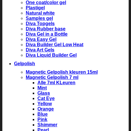
One coat/color gel
Plastigel
Natural white
Samples gel
Diva Topgels
Diva Rubber base
Diva Gel in a Bottle
Diva Easy Gel
Diva Builder Gel Low Heat
Diva Art Gels
Diva Liquid Builder Gel
Gelpolish
Magnetic Gelpolish kleuren 15ml
Magnetic Gelpolish 7 ml
Alle 7ml KLeuren
Mint
Glass
Cat Eye
Yellow
Orange
Blue
Pink
Shimmer
Pearl