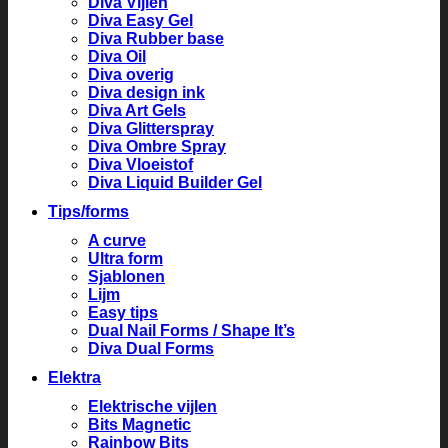
Diva Vijlen
Diva Easy Gel
Diva Rubber base
Diva Oil
Diva overig
Diva design ink
Diva Art Gels
Diva Glitterspray
Diva Ombre Spray
Diva Vloeistof
Diva Liquid Builder Gel
Tips/forms
A curve
Ultra form
Sjablonen
Lijm
Easy tips
Dual Nail Forms / Shape It’s
Diva Dual Forms
Elektra
Elektrische vijlen
Bits Magnetic
Rainbow Bits