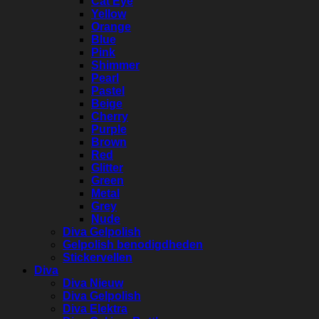
Cat Eye
Yellow
Orange
Blue
Pink
Shimmer
Pearl
Pastel
Beige
Cherry
Purple
Brown
Red
Glitter
Green
Metal
Grey
Nude
Diva Gelpolish
Gelpolish benodigdheden
Stickervellen
Diva
Diva Nieuw
Diva Gelpolish
Diva Elektra