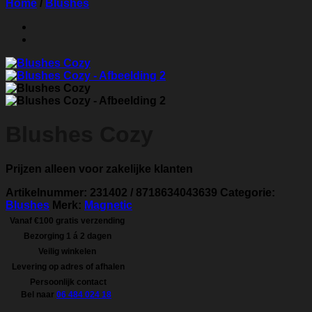
Home
/
Blushes
Blushes Cozy
Prijzen alleen voor zakelijke klanten
Artikelnummer:
231402 / 8718634043639
Categorie:
Blushes
Merk:
Magnetic
Vanaf €100 gratis verzending
Bezorging 1 á 2 dagen
Veilig winkelen
Levering op adres of afhalen
Persoonlijk contact
Bel naar
06 484 024 18