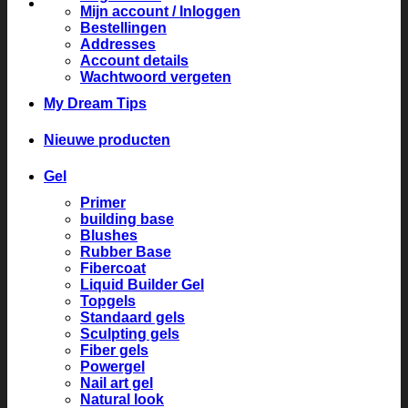
Mijn account / Inloggen
Bestellingen
Addresses
Account details
Wachtwoord vergeten
My Dream Tips
Nieuwe producten
Gel
Primer
building base
Blushes
Rubber Base
Fibercoat
Liquid Builder Gel
Topgels
Standaard gels
Sculpting gels
Fiber gels
Powergel
Nail art gel
Natural look