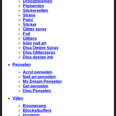
Droogbloemen
Pigmenten
Stickervellen
Strass
Paint
Sticker
Glitter spray
Foil
Glitters
Inlay nail art
Diva Ombre Spray
Diva Glitterspray
Diva design ink
Penselen
Acryl penselen
Nail art penselen
My Dream Penselen
Gel penselen
Diva Penselen
Vijlen
Boomerang
Blocks/buffers
Hygienic