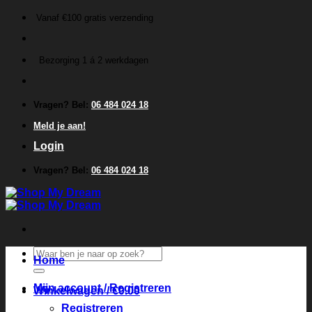
Ga
Vanaf €100 gratis verzending
naar
inhoud
Bezorging 1 á 2 werkdagen
Vragen? Bel:
06 484 024 18
Meld je aan!
Login
Vragen? Bel:
06 484 024 18
Zoeken
Home
naar:
Mijn account / Registreren
Winkelwagen /
€
0.00
Registreren