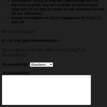
vervolgens breng je nog een zwemlaagje aan en
hier kun je gelijk nog een bolletje in aanbrengen.
deze kun je evt met de blush brush verdelen en ook
60 sec uitharden.
breng vervolgens de blush topgel aan en hard 1,5
min uit
Beoordelingen
Er zijn nog geen beoordelingen.
Wees de eerste om “Blushes Cozy” te
beoordelen
Je waardering
*
Je beoordeling
*