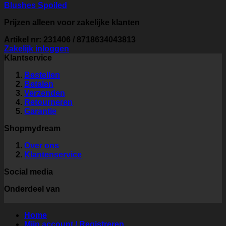
Blushes Spoiled
Prijzen alleen voor zakelijke klanten
Artikel nr: 231406 / 8718634043813
Zakelijk inloggen
Klantservice
Bestellen
Betalen
Verzenden
Retourneren
Garantie
Shopmydream
Over ons
Klantenservice
Social media
Onderdeel van
Home
Mijn account / Registreren