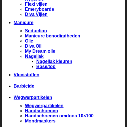
Flexi vijlen
Emeryboards
Diva Vijlen
Manicure
Seduction
Manicure benodigdheden
Olie
Diva Oil
My Dream olie
Nagellak
Nagellak kleuren
Base/top
Vloeistoffen
Barbicide
Wegwerpartikelen
Wegwerpartikelen
Handschoenen
Handschoenen omdoos 10×100
Mondmaskers