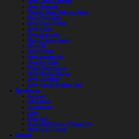
Diva Gel in a Bottle
Diva Topgels
Diva Builder Gel Low Heat
Diva Penselen
Diva Dual Forms
Diva Vijlen
Diva Easy Gel
Diva Rubber base
Diva Oil
Diva overig
Diva design ink
Diva Art Gels
Diva Glitterspray
Diva Ombre Spray
Diva Vloeistof
Diva Liquid Builder Gel
Tips/forms
A curve
Ultra form
Sjablonen
Lijm
Easy tips
Dual Nail Forms / Shape It’s
Diva Dual Forms
Elektra