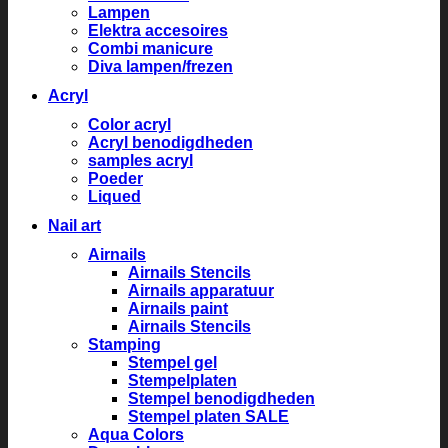
Lampen
Elektra accesoires
Combi manicure
Diva lampen/frezen
Acryl
Color acryl
Acryl benodigdheden
samples acryl
Poeder
Liqued
Nail art
Airnails
Airnails Stencils
Airnails apparatuur
Airnails paint
Airnails Stencils
Stamping
Stempel gel
Stempelplaten
Stempel benodigdheden
Stempel platen SALE
Aqua Colors