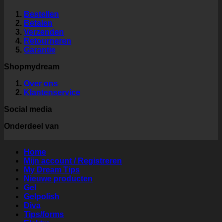
Bestellen
Betalen
Verzenden
Retourneren
Garantie
Shopmydream
Over ons
Klantenservice
Social media
Onderdeel van
Home
Mijn account / Registreren
My Dream Tips
Nieuwe producten
Gel
Gelpolish
Diva
Tips/forms