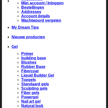
Mijn account / Inloggen
Bestellingen
Addresses
Account details
Wachtwoord vergeten
My Dream Tips
Nieuwe producten
Gel
Primer
building base
Blushes
Rubber Base
Fibercoat
Liquid Builder Gel
Topgels
Standaard gels
Sculpting gels
Fiber gels
Powergel
Nail art gel
Natural look