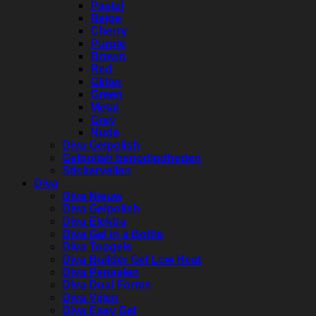
Pastel
Beige
Cherry
Purple
Brown
Red
Glitter
Green
Metal
Grey
Nude
Diva Gelpolish
Gelpolish benodigdheden
Stickervellen
Diva
Diva Nieuw
Diva Gelpolish
Diva Elektra
Diva Gel in a Bottle
Diva Topgels
Diva Builder Gel Low Heat
Diva Penselen
Diva Dual Forms
Diva Vijlen
Diva Easy Gel