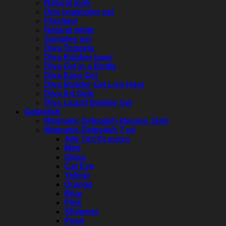
Natural look
One coat/color gel
Plastigel
Natural white
Samples gel
Diva Topgels
Diva Rubber base
Diva Gel in a Bottle
Diva Easy Gel
Diva Builder Gel Low Heat
Diva Art Gels
Diva Liquid Builder Gel
Gelpolish
Magnetic Gelpolish kleuren 15ml
Magnetic Gelpolish 7 ml
Alle 7ml KLeuren
Mint
Glass
Cat Eye
Yellow
Orange
Blue
Pink
Shimmer
Pearl