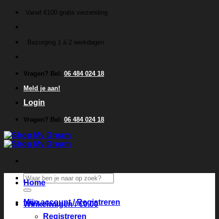
Ga
Vanaf €100 gratis verzending
naar
inhoud
Bezorging 1 á 2 werkdagen
Vragen? Bel:
06 484 024 18
Meld je aan!
Login
Vragen? Bel:
06 484 024 18
Zoeken
Home
naar:
Mijn account / Registreren
Winkelwagen /
€
0.00
Registreren