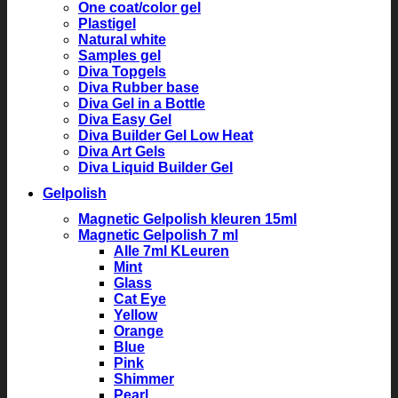
One coat/color gel
Plastigel
Natural white
Samples gel
Diva Topgels
Diva Rubber base
Diva Gel in a Bottle
Diva Easy Gel
Diva Builder Gel Low Heat
Diva Art Gels
Diva Liquid Builder Gel
Gelpolish
Magnetic Gelpolish kleuren 15ml
Magnetic Gelpolish 7 ml
Alle 7ml KLeuren
Mint
Glass
Cat Eye
Yellow
Orange
Blue
Pink
Shimmer
Pearl