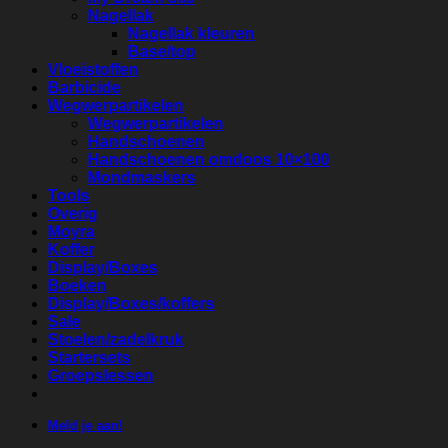
Nagellak
Nagellak kleuren
Base/top
Vloeistoffen
Barbicide
Wegwerpartikelen
Wegwerpartikelen
Handschoenen
Handschoenen omdoos 10×100
Mondmaskers
Tools
Overig
Moyra
Koffer
Display/Boxes
Boeken
Display/Boxes/koffers
Sale
Stoelen/zadelkruk
Startersets
Groepslessen
Meld je aan!