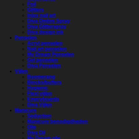
Foil
Glitters
Inlay nail art
Diva Ombre Spray
Diva Glitterspray
Diva design ink
Penselen
Acryl penselen
Nail art penselen
My Dream Penselen
Gel penselen
Diva Penselen
Vijlen
Boomerang
Blocks/buffers
Hygienic
Flexi vijlen
Emeryboards
Diva Vijlen
Manicure
Seduction
Manicure benodigdheden
Olie
Diva Oil
My Dream olie