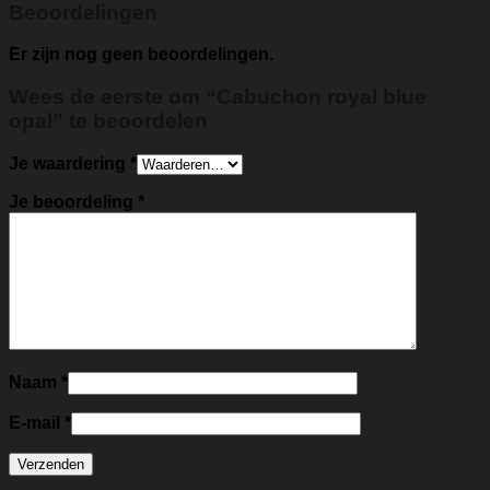
Beoordelingen
Er zijn nog geen beoordelingen.
Wees de eerste om “Cabuchon royal blue
opal” te beoordelen
Je waardering
*
Je beoordeling
*
Naam
*
E-mail
*