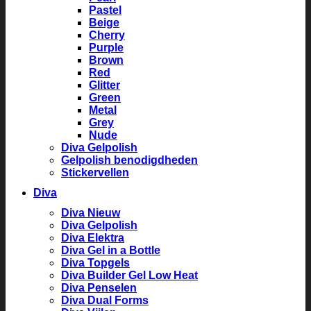
Pastel
Beige
Cherry
Purple
Brown
Red
Glitter
Green
Metal
Grey
Nude
Diva Gelpolish
Gelpolish benodigdheden
Stickervellen
Diva
Diva Nieuw
Diva Gelpolish
Diva Elektra
Diva Gel in a Bottle
Diva Topgels
Diva Builder Gel Low Heat
Diva Penselen
Diva Dual Forms