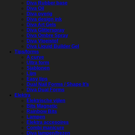
Diva Rubber base
Diva Oil
Diva overig
Diva design ink
Diva Art Gels
Diva Glitterspray
Diva Ombre Spray
Diva Vloeistof
Diva Liquid Builder Gel
Tips/forms
A curve
Ultra form
Sjablonen
Lijm
Easy tips
Dual Nail Forms / Shape It’s
Diva Dual Forms
Elektra
Elektrische vijlen
Bits Magnetic
Rainbow Bits
Lampen
Elektra accesoires
Combi manicure
Diva lampen/frezen