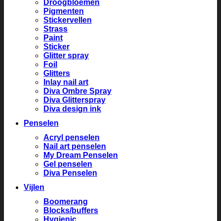
Droogbloemen
Pigmenten
Stickervellen
Strass
Paint
Sticker
Glitter spray
Foil
Glitters
Inlay nail art
Diva Ombre Spray
Diva Glitterspray
Diva design ink
Penselen
Acryl penselen
Nail art penselen
My Dream Penselen
Gel penselen
Diva Penselen
Vijlen
Boomerang
Blocks/buffers
Hygienic