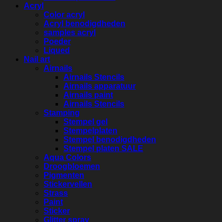
Acryl
Color acryl
Acryl benodigdheden
samples acryl
Poeder
Liqued
Nail art
Airnails
Airnails Stencils
Airnails apparatuur
Airnails paint
Airnails Stencils
Stamping
Stempel gel
Stempelplaten
Stempel benodigdheden
Stempel platen SALE
Aqua Colors
Droogbloemen
Pigmenten
Stickervellen
Strass
Paint
Sticker
Glitter spray