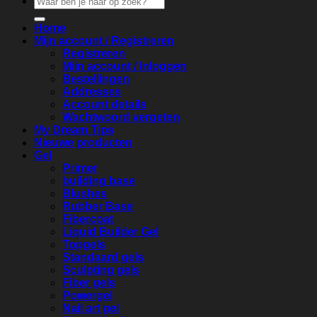
naar:
Home
Mijn account / Registreren
Registreren
Mijn account / Inloggen
Bestellingen
Addresses
Account details
Wachtwoord vergeten
My Dream Tips
Nieuwe producten
Gel
Primer
building base
Blushes
Rubber Base
Fibercoat
Liquid Builder Gel
Topgels
Standaard gels
Sculpting gels
Fiber gels
Powergel
Nail art gel