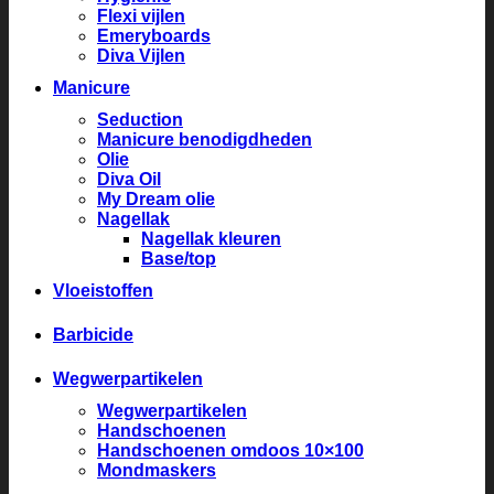
Flexi vijlen
Emeryboards
Diva Vijlen
Manicure
Seduction
Manicure benodigdheden
Olie
Diva Oil
My Dream olie
Nagellak
Nagellak kleuren
Base/top
Vloeistoffen
Barbicide
Wegwerpartikelen
Wegwerpartikelen
Handschoenen
Handschoenen omdoos 10×100
Mondmaskers