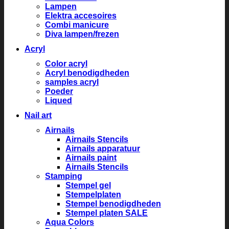
Lampen
Elektra accesoires
Combi manicure
Diva lampen/frezen
Acryl
Color acryl
Acryl benodigdheden
samples acryl
Poeder
Liqued
Nail art
Airnails
Airnails Stencils
Airnails apparatuur
Airnails paint
Airnails Stencils
Stamping
Stempel gel
Stempelplaten
Stempel benodigdheden
Stempel platen SALE
Aqua Colors