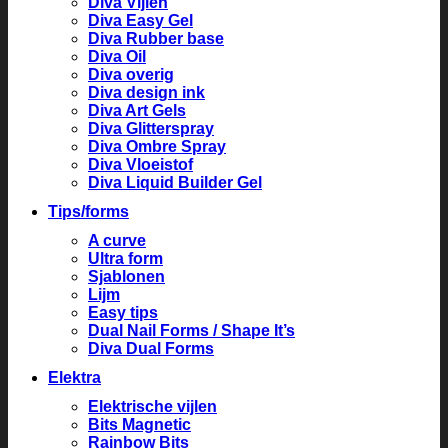
Diva Vijlen
Diva Easy Gel
Diva Rubber base
Diva Oil
Diva overig
Diva design ink
Diva Art Gels
Diva Glitterspray
Diva Ombre Spray
Diva Vloeistof
Diva Liquid Builder Gel
Tips/forms
A curve
Ultra form
Sjablonen
Lijm
Easy tips
Dual Nail Forms / Shape It’s
Diva Dual Forms
Elektra
Elektrische vijlen
Bits Magnetic
Rainbow Bits