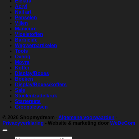
Elektra
Acryl
Nail art
Penselen
Vijlen
Manicure
Vloeistoffen
Barbicide
Wegwerpartikelen
Tools
Overig
Moyra
Koffer
Display/Boxes
Boeken
Display/Boxes/koffers
Sale
Stoelen/zadelkruk
Startersets
Groepslessen
© 2026
Shopmydream
-
Algemene voorwaarden
-
Privacyverklaring
- Website & marketing door
WeDeCom
Zoeken