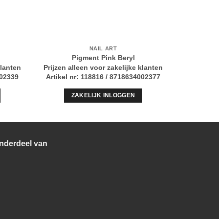
NAIL ART
Pigment Pink Beryl
klanten
Prijzen alleen voor zakelijke klanten
Prijzen al
002339
Artikel nr: 118816 / 8718634002377
Artikel n
ZAKELIJK INLOGGEN
Z
nderdeel van