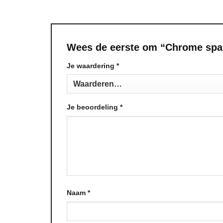
Wees de eerste om “Chrome spar
Je waardering
Alternative:
*
Je beoordeling
*
Naam
*