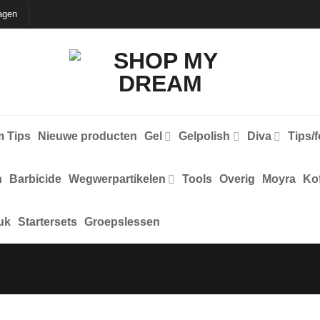
agen
 Tips
Nieuwe producten
Gel
Gelpolish
Diva
Tips/
n
Barbicide
Wegwerpartikelen
Tools
Overig
Moyra
Kof
uk
Startersets
Groepslessen