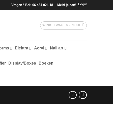
Login
Vragen? Bel:
06 484 024 18
Meld je aan!
WINKELWAGEN /
€
0.00
forms
Elektra
Acryl
Nail art
fer
Display/Boxes
Boeken