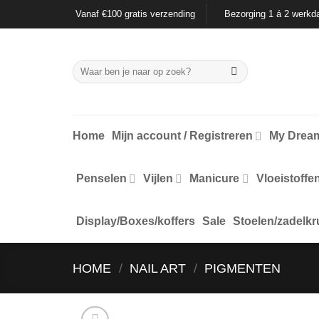
Ga
Vanaf €100 gratis verzending
Bezorging 1 á 2 werkd
naar
inhoud
Zoeken
naar:
Home
Mijn account / Registreren
My Dream
Penselen
Vijlen
Manicure
Vloeistoffe
Display/Boxes/koffers
Sale
Stoelen/zadelkr
HOME
/
NAIL ART
/
PIGMENTEN