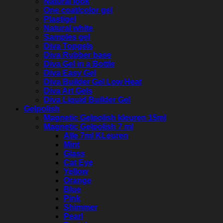
Natural look
One coat/color gel
Plastigel
Natural white
Samples gel
Diva Topgels
Diva Rubber base
Diva Gel in a Bottle
Diva Easy Gel
Diva Builder Gel Low Heat
Diva Art Gels
Diva Liquid Builder Gel
Gelpolish
Magnetic Gelpolish kleuren 15ml
Magnetic Gelpolish 7 ml
Alle 7ml KLeuren
Mint
Glass
Cat Eye
Yellow
Orange
Blue
Pink
Shimmer
Pearl