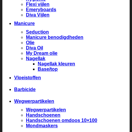
Flexi vijlen
Emeryboards
Diva Vijlen
Manicure
Seduction
Manicure benodigdheden
Olie
Diva Oil
My Dream olie
Nagellak
Nagellak kleuren
Base/top
Vloeistoffen
Barbicide
Wegwerpartikelen
Wegwerpartikelen
Handschoenen
Handschoenen omdoos 10×100
Mondmaskers