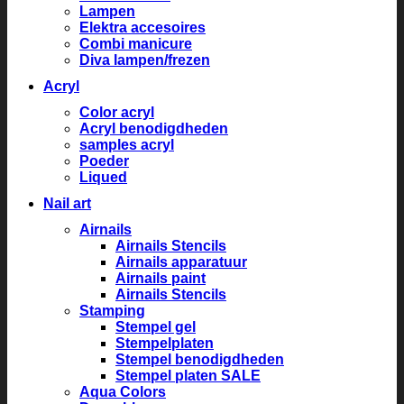
Lampen
Elektra accesoires
Combi manicure
Diva lampen/frezen
Acryl
Color acryl
Acryl benodigdheden
samples acryl
Poeder
Liqued
Nail art
Airnails
Airnails Stencils
Airnails apparatuur
Airnails paint
Airnails Stencils
Stamping
Stempel gel
Stempelplaten
Stempel benodigdheden
Stempel platen SALE
Aqua Colors