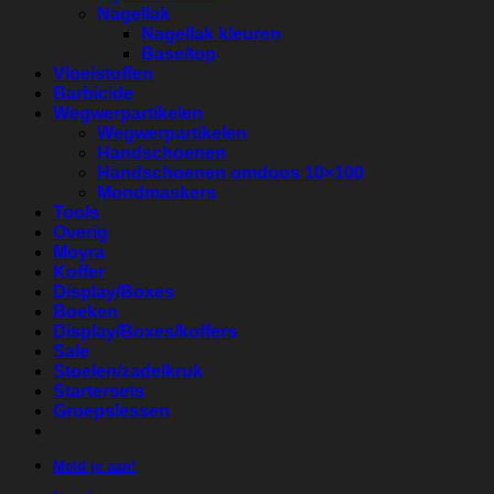
Nagellak
Nagellak kleuren
Base/top
Vloeistoffen
Barbicide
Wegwerpartikelen
Wegwerpartikelen
Handschoenen
Handschoenen omdoos 10×100
Mondmaskers
Tools
Overig
Moyra
Koffer
Display/Boxes
Boeken
Display/Boxes/koffers
Sale
Stoelen/zadelkruk
Startersets
Groepslessen
Meld je aan!