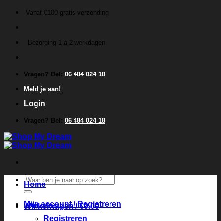
Ga
Vanaf €100 gratis verzending
naar
inhoud
Bezorging 1 á 2 werkdagen
Vragen? Bel:
06 484 024 18
Meld je aan!
Login
Vragen? Bel:
06 484 024 18
Zoeken
Home
naar:
Mijn account / Registreren
Winkelwagen /
€
0.00
Registreren