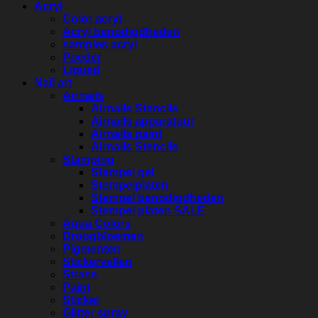
Acryl
Color acryl
Acryl benodigdheden
samples acryl
Poeder
Liqued
Nail art
Airnails
Airnails Stencils
Airnails apparatuur
Airnails paint
Airnails Stencils
Stamping
Stempel gel
Stempelplaten
Stempel benodigdheden
Stempel platen SALE
Aqua Colors
Droogbloemen
Pigmenten
Stickervellen
Strass
Paint
Sticker
Glitter spray