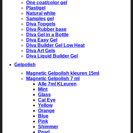
One coat/color gel
Plastigel
Natural white
Samples gel
Diva Topgels
Diva Rubber base
Diva Gel in a Bottle
Diva Easy Gel
Diva Builder Gel Low Heat
Diva Art Gels
Diva Liquid Builder Gel
Gelpolish
Magnetic Gelpolish kleuren 15ml
Magnetic Gelpolish 7 ml
Alle 7ml KLeuren
Mint
Glass
Cat Eye
Yellow
Orange
Blue
Pink
Shimmer
Pearl