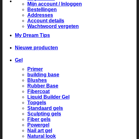
Mijn account / Inloggen
Bestellingen
Addresses
Account details
Wachtwoord vergeten
My Dream Tips
Nieuwe producten
Gel
Primer
building base
Blushes
Rubber Base
Fibercoat
Liquid Builder Gel
Topgels
Standaard gels
Sculpting gels
Fiber gels
Powergel
Nail art gel
Natural look