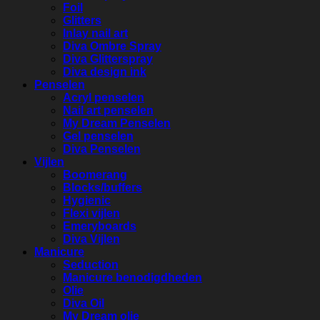
Foil
Glitters
Inlay nail art
Diva Ombre Spray
Diva Glitterspray
Diva design ink
Penselen
Acryl penselen
Nail art penselen
My Dream Penselen
Gel penselen
Diva Penselen
Vijlen
Boomerang
Blocks/buffers
Hygienic
Flexi vijlen
Emeryboards
Diva Vijlen
Manicure
Seduction
Manicure benodigdheden
Olie
Diva Oil
My Dream olie