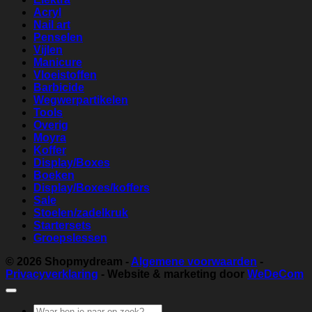
Acryl
Nail art
Penselen
Vijlen
Manicure
Vloeistoffen
Barbicide
Wegwerpartikelen
Tools
Overig
Moyra
Koffer
Display/Boxes
Boeken
Display/Boxes/koffers
Sale
Stoelen/zadelkruk
Startersets
Groepslessen
© 2026
Shopmydream
-
Algemene voorwaarden
-
Privacyverklaring
- Website & marketing door
WeDeCom
Zoeken