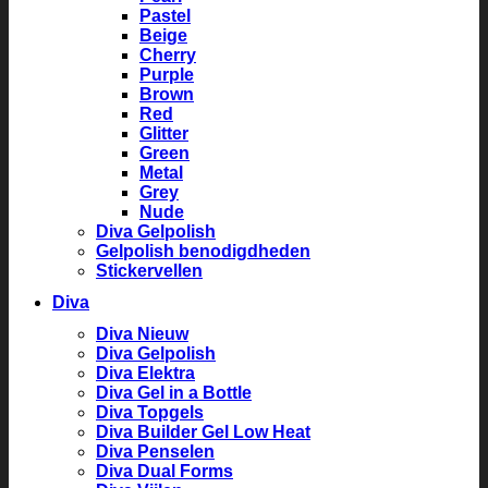
Pastel
Beige
Cherry
Purple
Brown
Red
Glitter
Green
Metal
Grey
Nude
Diva Gelpolish
Gelpolish benodigdheden
Stickervellen
Diva
Diva Nieuw
Diva Gelpolish
Diva Elektra
Diva Gel in a Bottle
Diva Topgels
Diva Builder Gel Low Heat
Diva Penselen
Diva Dual Forms