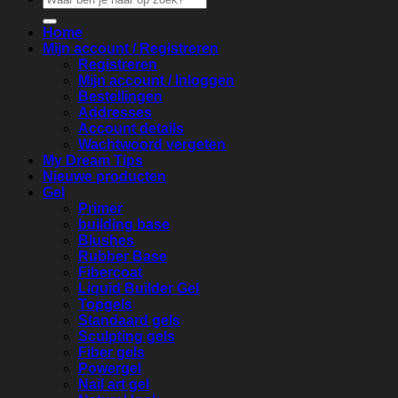
naar:
Home
Mijn account / Registreren
Registreren
Mijn account / Inloggen
Bestellingen
Addresses
Account details
Wachtwoord vergeten
My Dream Tips
Nieuwe producten
Gel
Primer
building base
Blushes
Rubber Base
Fibercoat
Liquid Builder Gel
Topgels
Standaard gels
Sculpting gels
Fiber gels
Powergel
Nail art gel