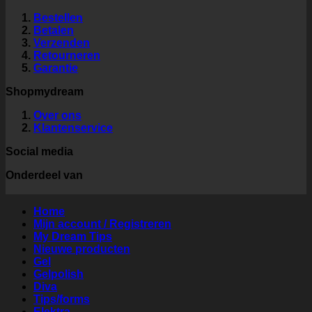
Bestellen
Betalen
Verzenden
Retourneren
Garantie
Shopmydream
Over ons
Klantenservice
Social media
Onderdeel van
Home
Mijn account / Registreren
My Dream Tips
Nieuwe producten
Gel
Gelpolish
Diva
Tips/forms
Elektra