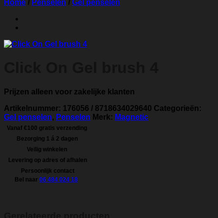
Home
/
Penselen
/
Gel penselen
Click On Gel brush 4
Prijzen alleen voor zakelijke klanten
Artikelnummer:
176056 / 8718634029640
Categorieën:
Gel penselen
,
Penselen
Merk:
Magnetic
Vanaf €100 gratis verzending
Bezorging 1 á 2 dagen
Veilig winkelen
Levering op adres of afhalen
Persoonlijk contact
Bel naar
06 484 024 18
Gerelateerde producten