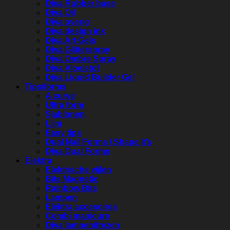
Diva Rubber base
Diva Oil
Diva overig
Diva design ink
Diva Art Gels
Diva Glitterspray
Diva Ombre Spray
Diva Vloeistof
Diva Liquid Builder Gel
Tips/forms
A curve
Ultra form
Sjablonen
Lijm
Easy tips
Dual Nail Forms / Shape It’s
Diva Dual Forms
Elektra
Elektrische vijlen
Bits Magnetic
Rainbow Bits
Lampen
Elektra accesoires
Combi manicure
Diva lampen/frezen