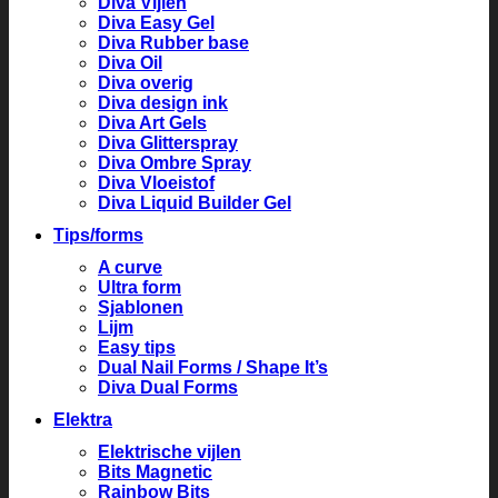
Diva Vijlen
Diva Easy Gel
Diva Rubber base
Diva Oil
Diva overig
Diva design ink
Diva Art Gels
Diva Glitterspray
Diva Ombre Spray
Diva Vloeistof
Diva Liquid Builder Gel
Tips/forms
A curve
Ultra form
Sjablonen
Lijm
Easy tips
Dual Nail Forms / Shape It’s
Diva Dual Forms
Elektra
Elektrische vijlen
Bits Magnetic
Rainbow Bits