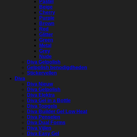
Pastel
Beige
Cherry
Purple
Brown
Red
Glitter
Green
Metal
Grey
Nude
Diva Gelpolish
Gelpolish benodigdheden
Stickervellen
Diva
Diva Nieuw
Diva Gelpolish
Diva Elektra
Diva Gel in a Bottle
Diva Topgels
Diva Builder Gel Low Heat
Diva Penselen
Diva Dual Forms
Diva Vijlen
Diva Easy Gel