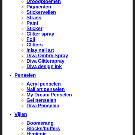
Droogbloemen
Pigmenten
Stickervellen
Strass
Paint
Sticker
Glitter spray
Foil
Glitters
Inlay nail art
Diva Ombre Spray
Diva Glitterspray
Diva design ink
Penselen
Acryl penselen
Nail art penselen
My Dream Penselen
Gel penselen
Diva Penselen
Vijlen
Boomerang
Blocks/buffers
Hygienic