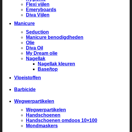
Flexi vijlen
Emeryboards
Diva Vijlen
Manicure
Seduction
Manicure benodigdheden
Olie
Diva Oil
My Dream olie
Nagellak
Nagellak kleuren
Base/top
Vloeistoffen
Barbicide
Wegwerpartikelen
Wegwerpartikelen
Handschoenen
Handschoenen omdoos 10×100
Mondmaskers