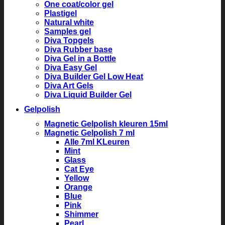
One coat/color gel
Plastigel
Natural white
Samples gel
Diva Topgels
Diva Rubber base
Diva Gel in a Bottle
Diva Easy Gel
Diva Builder Gel Low Heat
Diva Art Gels
Diva Liquid Builder Gel
Gelpolish
Magnetic Gelpolish kleuren 15ml
Magnetic Gelpolish 7 ml
Alle 7ml KLeuren
Mint
Glass
Cat Eye
Yellow
Orange
Blue
Pink
Shimmer
Pearl