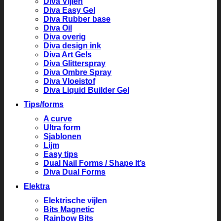
Diva Vijlen
Diva Easy Gel
Diva Rubber base
Diva Oil
Diva overig
Diva design ink
Diva Art Gels
Diva Glitterspray
Diva Ombre Spray
Diva Vloeistof
Diva Liquid Builder Gel
Tips/forms
A curve
Ultra form
Sjablonen
Lijm
Easy tips
Dual Nail Forms / Shape It’s
Diva Dual Forms
Elektra
Elektrische vijlen
Bits Magnetic
Rainbow Bits