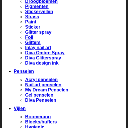
Droogbloemen
Pigmenten
Stickervellen
Strass
Paint
Sticker
Glitter spray
Foil
Glitters
Inlay nail art
Diva Ombre Spray
Diva Glitterspray
Diva design ink
Penselen
Acryl penselen
Nail art penselen
My Dream Penselen
Gel penselen
Diva Penselen
Vijlen
Boomerang
Blocks/buffers
Hygienic