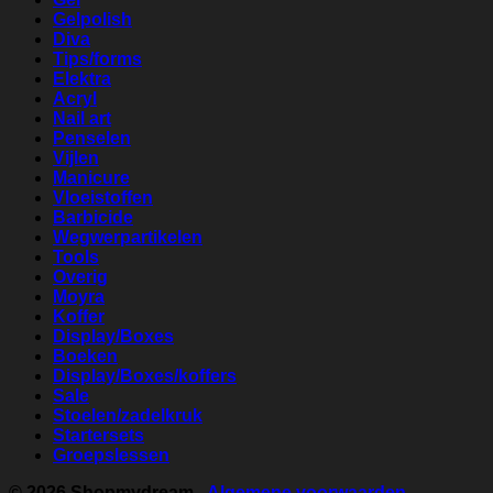
Gelpolish
Diva
Tips/forms
Elektra
Acryl
Nail art
Penselen
Vijlen
Manicure
Vloeistoffen
Barbicide
Wegwerpartikelen
Tools
Overig
Moyra
Koffer
Display/Boxes
Boeken
Display/Boxes/koffers
Sale
Stoelen/zadelkruk
Startersets
Groepslessen
© 2026
Shopmydream
-
Algemene voorwaarden
-