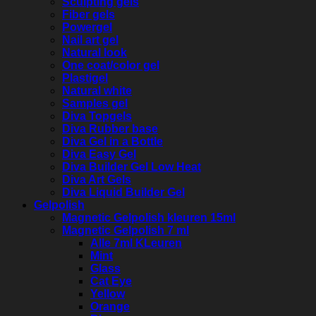
Sculpting gels
Fiber gels
Powergel
Nail art gel
Natural look
One coat/color gel
Plastigel
Natural white
Samples gel
Diva Topgels
Diva Rubber base
Diva Gel in a Bottle
Diva Easy Gel
Diva Builder Gel Low Heat
Diva Art Gels
Diva Liquid Builder Gel
Gelpolish
Magnetic Gelpolish kleuren 15ml
Magnetic Gelpolish 7 ml
Alle 7ml KLeuren
Mint
Glass
Cat Eye
Yellow
Orange