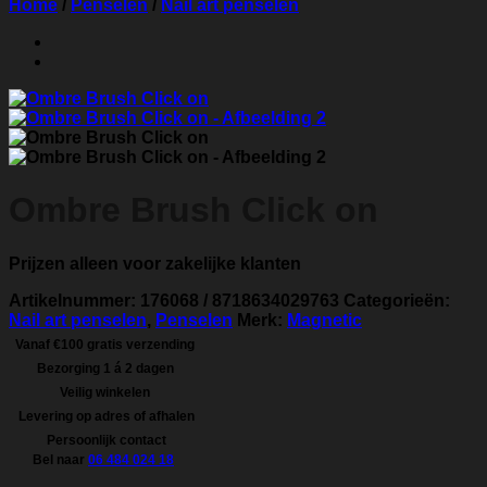
Home
/
Penselen
/
Nail art penselen
Ombre Brush Click on
Prijzen alleen voor zakelijke klanten
Artikelnummer:
176068 / 8718634029763
Categorieën:
Nail art penselen
,
Penselen
Merk:
Magnetic
Vanaf €100 gratis verzending
Bezorging 1 á 2 dagen
Veilig winkelen
Levering op adres of afhalen
Persoonlijk contact
Bel naar
06 484 024 18