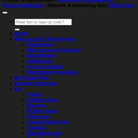
Privacyverklaring
- Website & marketing door
WeDeCom
Zoeken
naar:
Home
Mijn account / Registreren
Registreren
Mijn account / Inloggen
Bestellingen
Addresses
Account details
Wachtwoord vergeten
My Dream Tips
Nieuwe producten
Gel
Primer
building base
Blushes
Rubber Base
Fibercoat
Liquid Builder Gel
Topgels
Standaard gels