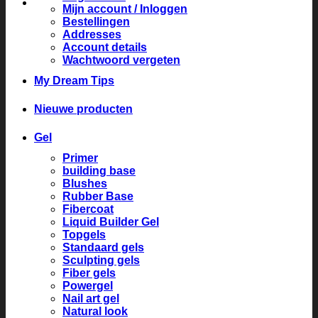
Mijn account / Inloggen
Bestellingen
Addresses
Account details
Wachtwoord vergeten
My Dream Tips
Nieuwe producten
Gel
Primer
building base
Blushes
Rubber Base
Fibercoat
Liquid Builder Gel
Topgels
Standaard gels
Sculpting gels
Fiber gels
Powergel
Nail art gel
Natural look