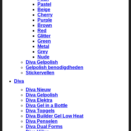
Pastel
Beige
Cherry
Purple
Brown
Red
Glitter
Green
Metal
Grey
Nude
Diva Gelpolish
Gelpolish benodigdheden
Stickervellen
Diva
Diva Nieuw
Diva Gelpolish
Diva Elektra
Diva Gel in a Bottle
Diva Topgels
Diva Builder Gel Low Heat
Diva Penselen
Diva Dual Forms