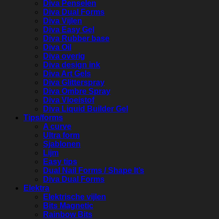
Diva Penselen
Diva Dual Forms
Diva Vijlen
Diva Easy Gel
Diva Rubber base
Diva Oil
Diva overig
Diva design ink
Diva Art Gels
Diva Glitterspray
Diva Ombre Spray
Diva Vloeistof
Diva Liquid Builder Gel
Tips/forms
A curve
Ultra form
Sjablonen
Lijm
Easy tips
Dual Nail Forms / Shape It’s
Diva Dual Forms
Elektra
Elektrische vijlen
Bits Magnetic
Rainbow Bits