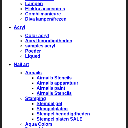
Lampen
Elektra accesoires
Combi manicure
Diva lampen/frezen
Acryl
Color acryl
Acryl benodigdheden
samples acryl
Poeder
Liqued
Nail art
Airnails
Airnails Stencils
Airnails apparatuur
Airnails paint
Airnails Stencils
Stamping
Stempel gel
Stempelplaten
Stempel benodigdheden
Stempel platen SALE
Aqua Colors