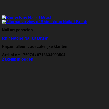
Nail art penselen
Rhinestone Nailart Brush
Prijzen alleen voor zakelijke klanten
Artikel nr: 176074 / 8718634093504
Zakelijk inloggen