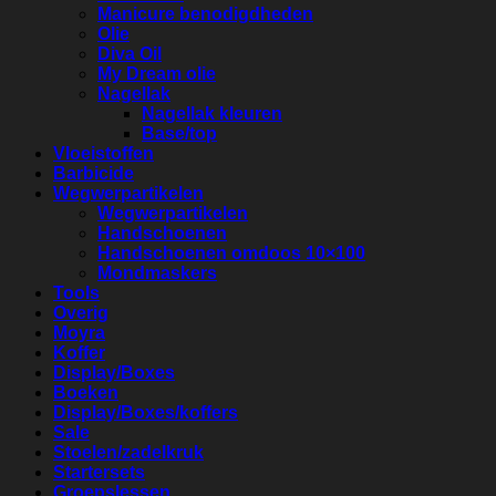
Manicure benodigdheden
Olie
Diva Oil
My Dream olie
Nagellak
Nagellak kleuren
Base/top
Vloeistoffen
Barbicide
Wegwerpartikelen
Wegwerpartikelen
Handschoenen
Handschoenen omdoos 10×100
Mondmaskers
Tools
Overig
Moyra
Koffer
Display/Boxes
Boeken
Display/Boxes/koffers
Sale
Stoelen/zadelkruk
Startersets
Groepslessen