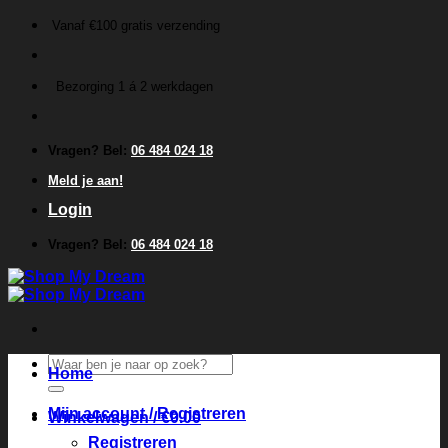
Ga
Vanaf €100 gratis verzending
naar
inhoud
Bezorging 1 á 2 werkdagen
Vragen? Bel:
06 484 024 18
Meld je aan!
Login
Vragen? Bel:
06 484 024 18
Zoeken
Home
naar:
Mijn account / Registreren
Winkelwagen /
€
0.00
Registreren