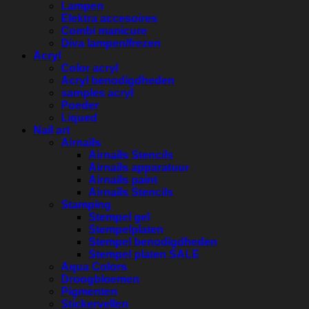
Lampen
Elektra accesoires
Combi manicure
Diva lampen/frezen
Acryl
Color acryl
Acryl benodigdheden
samples acryl
Poeder
Liqued
Nail art
Airnails
Airnails Stencils
Airnails apparatuur
Airnails paint
Airnails Stencils
Stamping
Stempel gel
Stempelplaten
Stempel benodigdheden
Stempel platen SALE
Aqua Colors
Droogbloemen
Pigmenten
Stickervellen