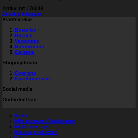
Artikel nr: 176048
Zakelijk inloggen
Klantservice
Bestellen
Betalen
Verzenden
Retourneren
Garantie
Shopmydream
Over ons
Klantenservice
Social media
Onderdeel van
Home
Mijn account / Registreren
My Dream Tips
Nieuwe producten
Gel