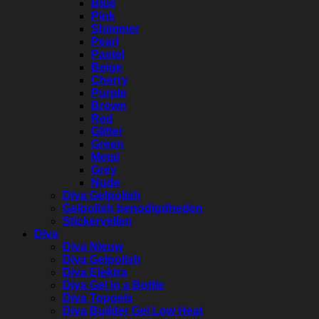
Blue
Pink
Shimmer
Pearl
Pastel
Beige
Cherry
Purple
Brown
Red
Glitter
Green
Metal
Grey
Nude
Diva Gelpolish
Gelpolish benodigdheden
Stickervellen
Diva
Diva Nieuw
Diva Gelpolish
Diva Elektra
Diva Gel in a Bottle
Diva Topgels
Diva Builder Gel Low Heat