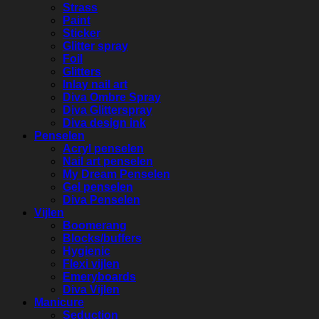
Strass
Paint
Sticker
Glitter spray
Foil
Glitters
Inlay nail art
Diva Ombre Spray
Diva Glitterspray
Diva design ink
Penselen
Acryl penselen
Nail art penselen
My Dream Penselen
Gel penselen
Diva Penselen
Vijlen
Boomerang
Blocks/buffers
Hygienic
Flexi vijlen
Emeryboards
Diva Vijlen
Manicure
Seduction