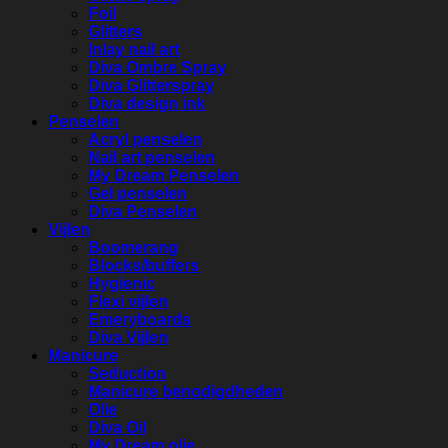
Foil
Glitters
Inlay nail art
Diva Ombre Spray
Diva Glitterspray
Diva design ink
Penselen
Acryl penselen
Nail art penselen
My Dream Penselen
Gel penselen
Diva Penselen
Vijlen
Boomerang
Blocks/buffers
Hygienic
Flexi vijlen
Emeryboards
Diva Vijlen
Manicure
Seduction
Manicure benodigdheden
Olie
Diva Oil
My Dream olie