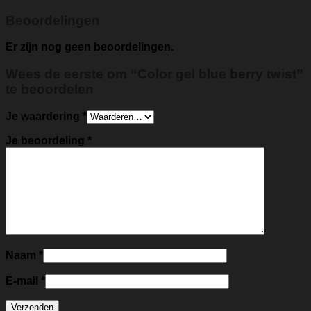
Beoordelingen
Er zijn nog geen beoordelingen.
Wees de eerste om “Color gel blue berry twist”
te beoordelen
Je waardering
*
Je beoordeling
*
Naam
*
E-mail
*