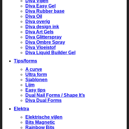
Diva Vijlen
Diva Easy Gel
Diva Rubber base
Diva Oil
Diva overig
Diva design ink
Diva Art Gels
Diva Glitterspray
Diva Ombre Spray
Diva Vloeistof
Diva Liquid Builder Gel
Tips/forms
A curve
Ultra form
Sjablonen
Lijm
Easy tips
Dual Nail Forms / Shape It’s
Diva Dual Forms
Elektra
Elektrische vijlen
Bits Magnetic
Rainbow Bits