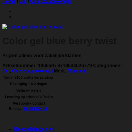
Home
/
Gel
/
One coat/color gel
Color gel blue berry twist
Prijzen alleen voor zakelijke klanten
Artikelnummer:
106659 / 8718634026779
Categorieën:
Gel
,
One coat/color gel
Merk:
Magnetic
Vanaf €100 gratis verzending
Bezorging 1 á 2 dagen
Veilig winkelen
Levering op adres of afhalen
Persoonlijk contact
Bel naar
06 484 024 18
Beoordelingen (0)