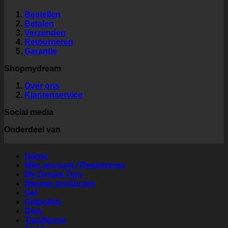
Bestellen
Betalen
Verzenden
Retourneren
Garantie
Shopmydream
Over ons
Klantenservice
Social media
Onderdeel van
Home
Mijn account / Registreren
My Dream Tips
Nieuwe producten
Gel
Gelpolish
Diva
Tips/forms