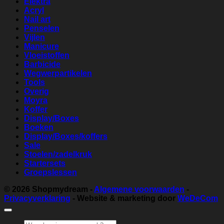
Elektra
Acryl
Nail art
Penselen
Vijlen
Manicure
Vloeistoffen
Barbicide
Wegwerpartikelen
Tools
Overig
Moyra
Koffer
Display/Boxes
Boeken
Display/Boxes/koffers
Sale
Stoelen/zadelkruk
Startersets
Groepslessen
© 2026
Shopmydream
-
Algemene voorwaarden
-
Privacyverklaring
- Website & marketing door
WeDeCom
Zoeken