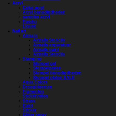
Acryl
Color acryl
Acryl benodigdheden
samples acryl
Poeder
Liqued
Nail art
Airnails
Airnails Stencils
Airnails apparatuur
Airnails paint
Airnails Stencils
Stamping
Stempel gel
Stempelplaten
Stempel benodigdheden
Stempel platen SALE
Aqua Colors
Droogbloemen
Pigmenten
Stickervellen
Strass
Paint
Sticker
Glitter spray