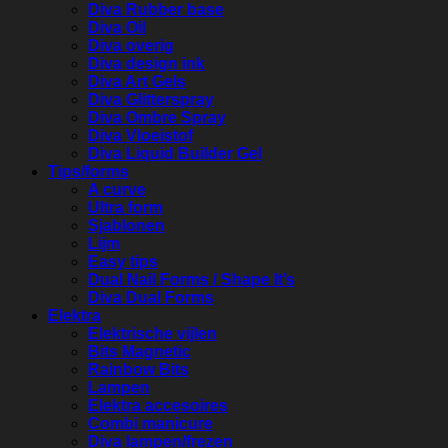
Diva Rubber base
Diva Oil
Diva overig
Diva design ink
Diva Art Gels
Diva Glitterspray
Diva Ombre Spray
Diva Vloeistof
Diva Liquid Builder Gel
Tips/forms
A curve
Ultra form
Sjablonen
Lijm
Easy tips
Dual Nail Forms / Shape It’s
Diva Dual Forms
Elektra
Elektrische vijlen
Bits Magnetic
Rainbow Bits
Lampen
Elektra accesoires
Combi manicure
Diva lampen/frezen