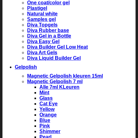
One coat/color gel
Plastigel
Natural white
Samples gel
Diva Topgels
Diva Rubber base
Diva Gel in a Bottle
Diva Easy Gel
Diva Builder Gel Low Heat
Diva Art Gels
Diva Liquid Builder Gel
Gelpolish
Magnetic Gelpolish kleuren 15ml
Magnetic Gelpolish 7 ml
Alle 7ml KLeuren
Mint
Glass
Cat Eye
Yellow
Orange
Blue
Pink
Shimmer
Pearl