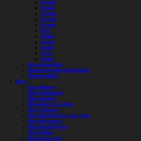
Pastel
Beige
Cherry
Purple
Brown
Red
Glitter
Green
Metal
Grey
Nude
Diva Gelpolish
Gelpolish benodigdheden
Stickervellen
Diva
Diva Nieuw
Diva Gelpolish
Diva Elektra
Diva Gel in a Bottle
Diva Topgels
Diva Builder Gel Low Heat
Diva Penselen
Diva Dual Forms
Diva Vijlen
Diva Easy Gel