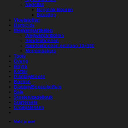
Nagellak
Nagellak kleuren
Base/top
Vloeistoffen
Barbicide
Wegwerpartikelen
Wegwerpartikelen
Handschoenen
Handschoenen omdoos 10×100
Mondmaskers
Tools
Overig
Moyra
Koffer
Display/Boxes
Boeken
Display/Boxes/koffers
Sale
Stoelen/zadelkruk
Startersets
Groepslessen
Meld je aan!