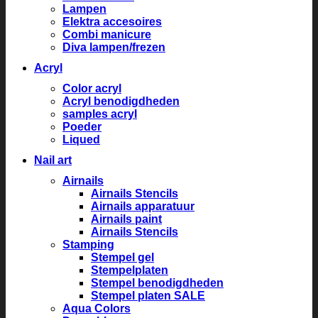
Lampen
Elektra accesoires
Combi manicure
Diva lampen/frezen
Acryl
Color acryl
Acryl benodigdheden
samples acryl
Poeder
Liqued
Nail art
Airnails
Airnails Stencils
Airnails apparatuur
Airnails paint
Airnails Stencils
Stamping
Stempel gel
Stempelplaten
Stempel benodigdheden
Stempel platen SALE
Aqua Colors