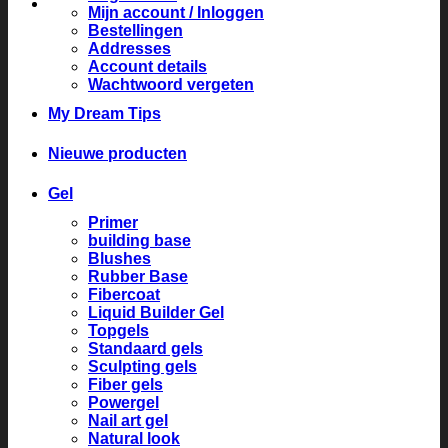
Mijn account / Inloggen
Bestellingen
Addresses
Account details
Wachtwoord vergeten
My Dream Tips
Nieuwe producten
Gel
Primer
building base
Blushes
Rubber Base
Fibercoat
Liquid Builder Gel
Topgels
Standaard gels
Sculpting gels
Fiber gels
Powergel
Nail art gel
Natural look