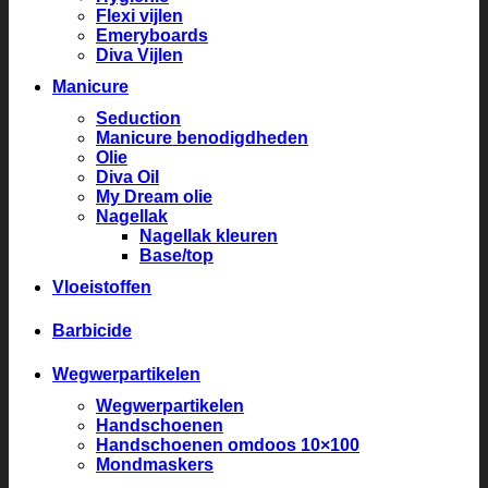
Flexi vijlen
Emeryboards
Diva Vijlen
Manicure
Seduction
Manicure benodigdheden
Olie
Diva Oil
My Dream olie
Nagellak
Nagellak kleuren
Base/top
Vloeistoffen
Barbicide
Wegwerpartikelen
Wegwerpartikelen
Handschoenen
Handschoenen omdoos 10×100
Mondmaskers