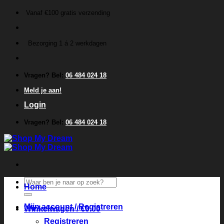
Ga
Vanaf €100 gratis verzending
naar
inhoud
Bezorging 1 á 2 werkdagen
Vragen? Bel:
06 484 024 18
Meld je aan!
Login
Vragen? Bel:
06 484 024 18
Zoeken
Home
naar:
Mijn account / Registreren
Winkelwagen /
€
0.00
Registreren