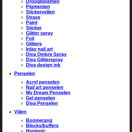
Droogbloemen
Pigmenten
Stickervellen
Strass
Paint
Sticker
Glitter spray
Foil
Glitters
Inlay nail art
Diva Ombre Spray
Diva Glitterspray
Diva design ink
Penselen
Acryl penselen
Nail art penselen
My Dream Penselen
Gel penselen
Diva Penselen
Vijlen
Boomerang
Blocks/buffers
Hygienic