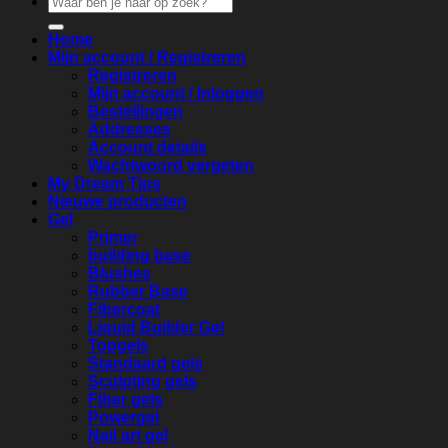
naar:
Home
Mijn account / Registreren
Registreren
Mijn account / Inloggen
Bestellingen
Addresses
Account details
Wachtwoord vergeten
My Dream Tips
Nieuwe producten
Gel
Primer
building base
Blushes
Rubber Base
Fibercoat
Liquid Builder Gel
Topgels
Standaard gels
Sculpting gels
Fiber gels
Powergel
Nail art gel