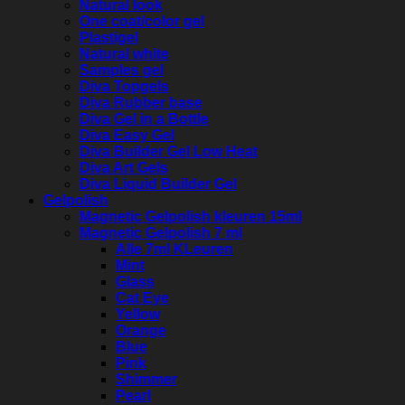
Natural look
One coat/color gel
Plastigel
Natural white
Samples gel
Diva Topgels
Diva Rubber base
Diva Gel in a Bottle
Diva Easy Gel
Diva Builder Gel Low Heat
Diva Art Gels
Diva Liquid Builder Gel
Gelpolish
Magnetic Gelpolish kleuren 15ml
Magnetic Gelpolish 7 ml
Alle 7ml KLeuren
Mint
Glass
Cat Eye
Yellow
Orange
Blue
Pink
Shimmer
Pearl