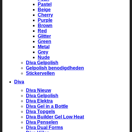
Pastel
Beige
Cherry
Purple
Brown
Red
Glitter
Green
Metal
Grey
Nude
Diva Gelpolish
Gelpolish benodigdheden
Stickervellen
Diva
Diva Nieuw
Diva Gelpolish
Diva Elektra
Diva Gel in a Bottle
Diva Topgels
Diva Builder Gel Low Heat
Diva Penselen
Diva Dual Forms