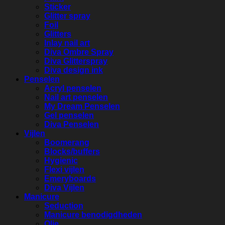
Sticker
Glitter spray
Foil
Glitters
Inlay nail art
Diva Ombre Spray
Diva Glitterspray
Diva design ink
Penselen
Acryl penselen
Nail art penselen
My Dream Penselen
Gel penselen
Diva Penselen
Vijlen
Boomerang
Blocks/buffers
Hygienic
Flexi vijlen
Emeryboards
Diva Vijlen
Manicure
Seduction
Manicure benodigdheden
Olie