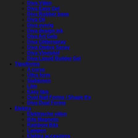
Diva Vijlen
Diva Easy Gel
Diva Rubber base
Diva Oil
Diva overig
Diva design ink
Diva Art Gels
Diva Glitterspray
Diva Ombre Spray
Diva Vloeistof
Diva Liquid Builder Gel
Tips/forms
A curve
Ultra form
Sjablonen
Lijm
Easy tips
Dual Nail Forms / Shape It’s
Diva Dual Forms
Elektra
Elektrische vijlen
Bits Magnetic
Rainbow Bits
Lampen
Elektra accesoires