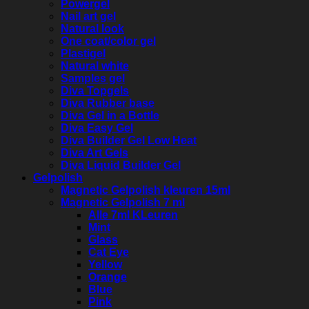
Powergel
Nail art gel
Natural look
One coat/color gel
Plastigel
Natural white
Samples gel
Diva Topgels
Diva Rubber base
Diva Gel in a Bottle
Diva Easy Gel
Diva Builder Gel Low Heat
Diva Art Gels
Diva Liquid Builder Gel
Gelpolish
Magnetic Gelpolish kleuren 15ml
Magnetic Gelpolish 7 ml
Alle 7ml KLeuren
Mint
Glass
Cat Eye
Yellow
Orange
Blue
Pink