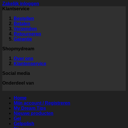
Zakelijk inloggen
Klantservice
Bestellen
Betalen
Verzenden
Retourneren
Garantie
Shopmydream
Over ons
Klantenservice
Social media
Onderdeel van
Home
Mijn account / Registreren
My Dream Tips
Nieuwe producten
Gel
Gelpolish