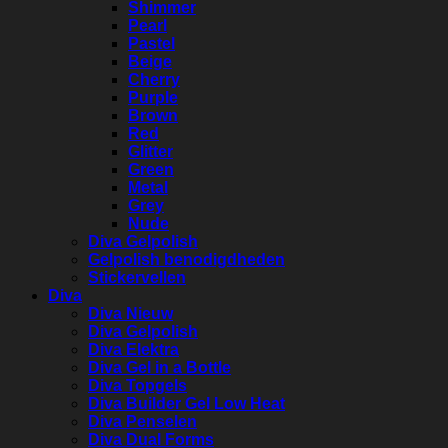
Shimmer
Pearl
Pastel
Beige
Cherry
Purple
Brown
Red
Glitter
Green
Metal
Grey
Nude
Diva Gelpolish
Gelpolish benodigdheden
Stickervellen
Diva
Diva Nieuw
Diva Gelpolish
Diva Elektra
Diva Gel in a Bottle
Diva Topgels
Diva Builder Gel Low Heat
Diva Penselen
Diva Dual Forms