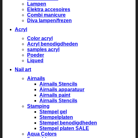
Lampen
Elektra accesoires
Combi manicure
Diva lampen/frezen
Acryl
Color acryl
Acryl benodigdheden
samples acryl
Poeder
Liqued
Nail art
Airnails
Airnails Stencils
Airnails apparatuur
Airnails paint
Airnails Stencils
Stamping
Stempel gel
Stempelplaten
Stempel benodigdheden
Stempel platen SALE
Aqua Colors