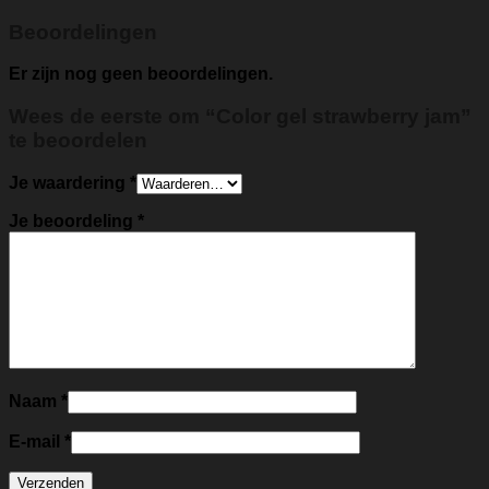
Beoordelingen
Er zijn nog geen beoordelingen.
Wees de eerste om “Color gel strawberry jam”
te beoordelen
Je waardering
*
Je beoordeling
*
Naam
*
E-mail
*