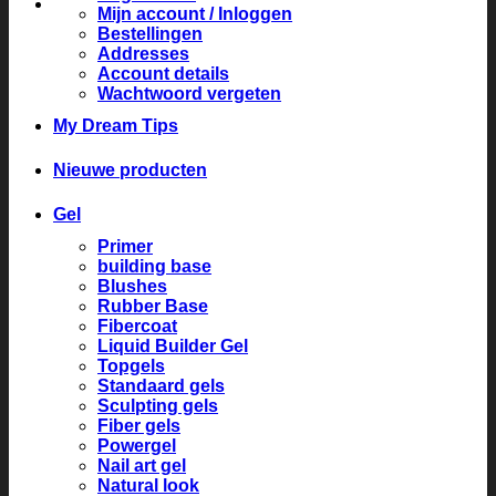
Mijn account / Inloggen
Bestellingen
Addresses
Account details
Wachtwoord vergeten
My Dream Tips
Nieuwe producten
Gel
Primer
building base
Blushes
Rubber Base
Fibercoat
Liquid Builder Gel
Topgels
Standaard gels
Sculpting gels
Fiber gels
Powergel
Nail art gel
Natural look