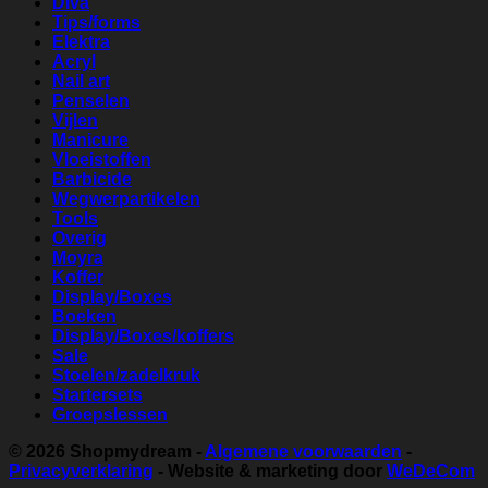
Diva
Tips/forms
Elektra
Acryl
Nail art
Penselen
Vijlen
Manicure
Vloeistoffen
Barbicide
Wegwerpartikelen
Tools
Overig
Moyra
Koffer
Display/Boxes
Boeken
Display/Boxes/koffers
Sale
Stoelen/zadelkruk
Startersets
Groepslessen
© 2026
Shopmydream
-
Algemene voorwaarden
-
Privacyverklaring
- Website & marketing door
WeDeCom