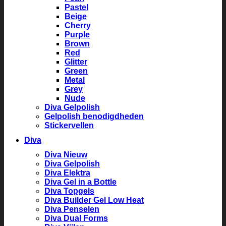
Pastel
Beige
Cherry
Purple
Brown
Red
Glitter
Green
Metal
Grey
Nude
Diva Gelpolish
Gelpolish benodigdheden
Stickervellen
Diva
Diva Nieuw
Diva Gelpolish
Diva Elektra
Diva Gel in a Bottle
Diva Topgels
Diva Builder Gel Low Heat
Diva Penselen
Diva Dual Forms