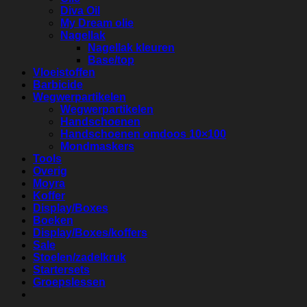
Diva Oil
My Dream olie
Nagellak
Nagellak kleuren
Base/top
Vloeistoffen
Barbicide
Wegwerpartikelen
Wegwerpartikelen
Handschoenen
Handschoenen omdoos 10×100
Mondmaskers
Tools
Overig
Moyra
Koffer
Display/Boxes
Boeken
Display/Boxes/koffers
Sale
Stoelen/zadelkruk
Startersets
Groepslessen