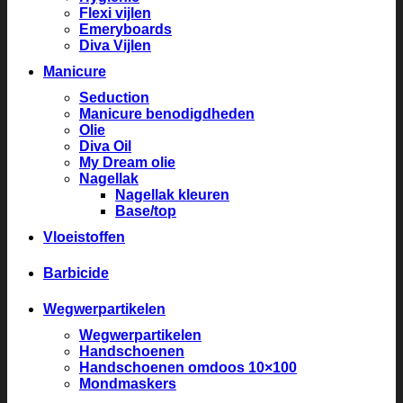
Flexi vijlen
Emeryboards
Diva Vijlen
Manicure
Seduction
Manicure benodigdheden
Olie
Diva Oil
My Dream olie
Nagellak
Nagellak kleuren
Base/top
Vloeistoffen
Barbicide
Wegwerpartikelen
Wegwerpartikelen
Handschoenen
Handschoenen omdoos 10×100
Mondmaskers