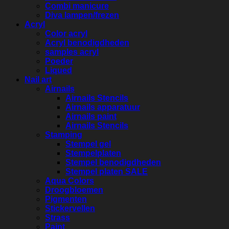
Combi manicure
Diva lampen/frezen
Acryl
Color acryl
Acryl benodigdheden
samples acryl
Poeder
Liqued
Nail art
Airnails
Airnails Stencils
Airnails apparatuur
Airnails paint
Airnails Stencils
Stamping
Stempel gel
Stempelplaten
Stempel benodigdheden
Stempel platen SALE
Aqua Colors
Droogbloemen
Pigmenten
Stickervellen
Strass
Paint