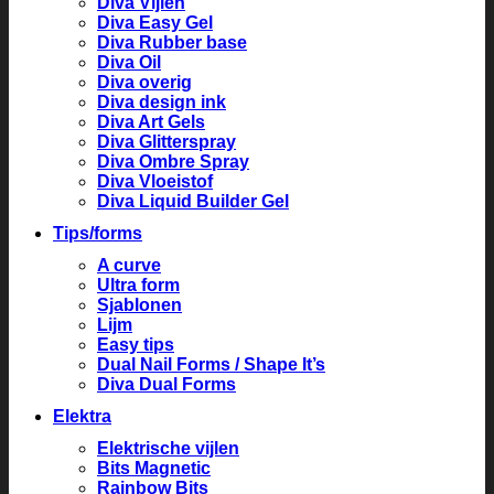
Diva Vijlen
Diva Easy Gel
Diva Rubber base
Diva Oil
Diva overig
Diva design ink
Diva Art Gels
Diva Glitterspray
Diva Ombre Spray
Diva Vloeistof
Diva Liquid Builder Gel
Tips/forms
A curve
Ultra form
Sjablonen
Lijm
Easy tips
Dual Nail Forms / Shape It’s
Diva Dual Forms
Elektra
Elektrische vijlen
Bits Magnetic
Rainbow Bits