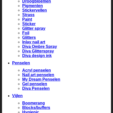
Droogbloemen
Pigmenten
Stickervellen
Strass
Paint
Sticker
Glitter spray
Foil
Glitters
Inlay nail art
Diva Ombre Spray
Diva Glitterspray
Diva design ink
Penselen
Acryl penselen
Nail art penselen
My Dream Penselen
Gel penselen
Diva Penselen
Vijlen
Boomerang
Blocks/buffers
Hygienic