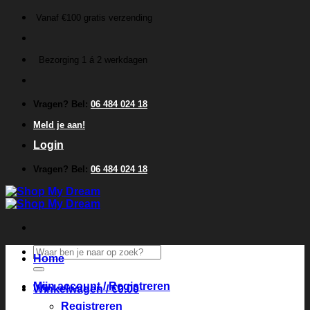
Ga
Vanaf €100 gratis verzending
naar
inhoud
Bezorging 1 á 2 werkdagen
Vragen? Bel:
06 484 024 18
Meld je aan!
Login
Vragen? Bel:
06 484 024 18
Zoeken
Home
naar:
Mijn account / Registreren
Winkelwagen /
€
0.00
Registreren