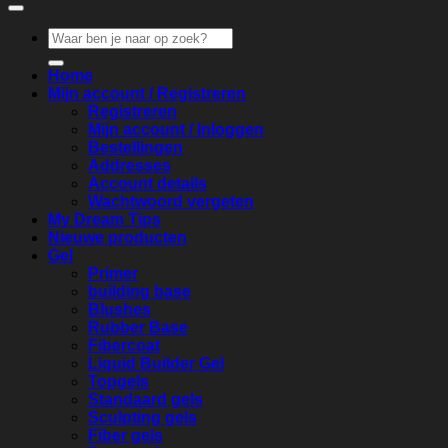
Zoeken
naar:
Home
Mijn account / Registreren
Registreren
Mijn account / Inloggen
Bestellingen
Addresses
Account details
Wachtwoord vergeten
My Dream Tips
Nieuwe producten
Gel
Primer
building base
Blushes
Rubber Base
Fibercoat
Liquid Builder Gel
Topgels
Standaard gels
Sculpting gels
Fiber gels