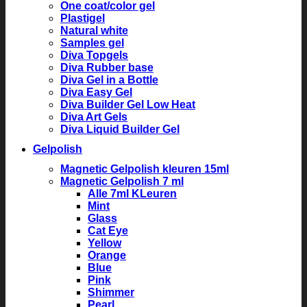
One coat/color gel
Plastigel
Natural white
Samples gel
Diva Topgels
Diva Rubber base
Diva Gel in a Bottle
Diva Easy Gel
Diva Builder Gel Low Heat
Diva Art Gels
Diva Liquid Builder Gel
Gelpolish
Magnetic Gelpolish kleuren 15ml
Magnetic Gelpolish 7 ml
Alle 7ml KLeuren
Mint
Glass
Cat Eye
Yellow
Orange
Blue
Pink
Shimmer
Pearl