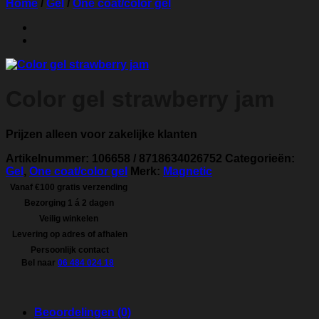
Home
/
Gel
/
One coat/color gel
Color gel strawberry jam
Prijzen alleen voor zakelijke klanten
Artikelnummer:
106658 / 8718634026752
Categorieën:
Gel
,
One coat/color gel
Merk:
Magnetic
Vanaf €100 gratis verzending
Bezorging 1 á 2 dagen
Veilig winkelen
Levering op adres of afhalen
Persoonlijk contact
Bel naar
06 484 024 18
Beoordelingen (0)