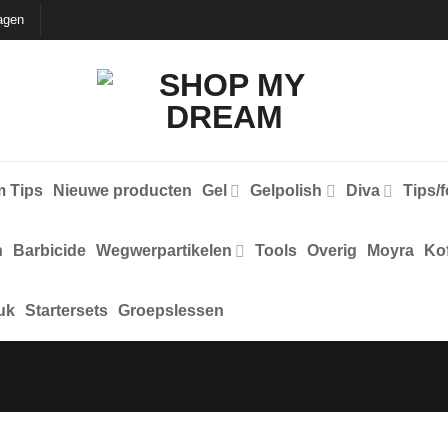
agen
 Tips
Nieuwe producten
Gel
Gelpolish
Diva
Tips/
n
Barbicide
Wegwerpartikelen
Tools
Overig
Moyra
Kof
uk
Startersets
Groepslessen