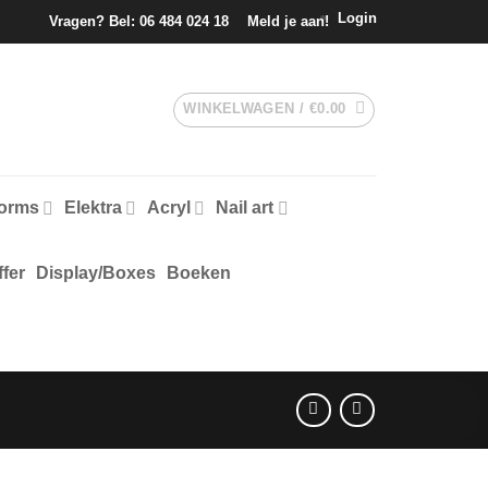
Login
Vragen? Bel:
06 484 024 18
Meld je aan!
WINKELWAGEN /
€
0.00
forms
Elektra
Acryl
Nail art
fer
Display/Boxes
Boeken