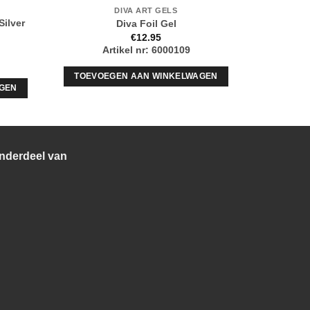
DIVA ART GELS
Silver
Diva Po
Diva Foil Gel
€
12.95
Artikel nr: 6000109
TOEVOEGEN AAN WINKELWAGEN
GEN
TOEVOE
nderdeel van