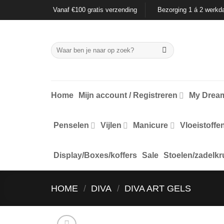
Ga
Vanaf €100 gratis verzending
Bezorging 1 á 2 werkd
naar
inhoud
Zoeken
naar:
Home
Mijn account / Registreren
My Dream
Penselen
Vijlen
Manicure
Vloeistoffe
Display/Boxes/koffers
Sale
Stoelen/zadelkr
HOME
/
DIVA
/
DIVA ART GELS