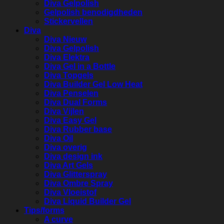
Diva Gelpolish
Gelpolish benodigdheden
Stickervellen
Diva
Diva Nieuw
Diva Gelpolish
Diva Elektra
Diva Gel in a Bottle
Diva Topgels
Diva Builder Gel Low Heat
Diva Penselen
Diva Dual Forms
Diva Vijlen
Diva Easy Gel
Diva Rubber base
Diva Oil
Diva overig
Diva design ink
Diva Art Gels
Diva Glitterspray
Diva Ombre Spray
Diva Vloeistof
Diva Liquid Builder Gel
Tips/forms
A curve