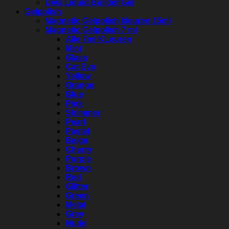
Diva Liquid Builder Gel
Gelpolish
Magnetic Gelpolish kleuren 15ml
Magnetic Gelpolish 7 ml
Alle 7ml KLeuren
Mint
Glass
Cat Eye
Yellow
Orange
Blue
Pink
Shimmer
Pearl
Pastel
Beige
Cherry
Purple
Brown
Red
Glitter
Green
Metal
Grey
Nude