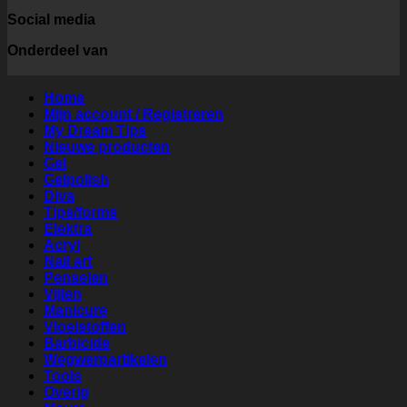
Social media
Onderdeel van
Home
Mijn account / Registreren
My Dream Tips
Nieuwe producten
Gel
Gelpolish
Diva
Tips/forms
Elektra
Acryl
Nail art
Penselen
Vijlen
Manicure
Vloeistoffen
Barbicide
Wegwerpartikelen
Tools
Overig