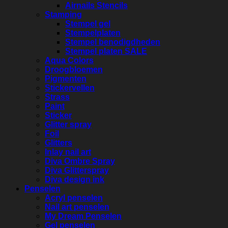
Airnails Stencils
Stamping
Stempel gel
Stempelplaten
Stempel benodigdheden
Stempel platen SALE
Aqua Colors
Droogbloemen
Pigmenten
Stickervellen
Strass
Paint
Sticker
Glitter spray
Foil
Glitters
Inlay nail art
Diva Ombre Spray
Diva Glitterspray
Diva design ink
Penselen
Acryl penselen
Nail art penselen
My Dream Penselen
Gel penselen