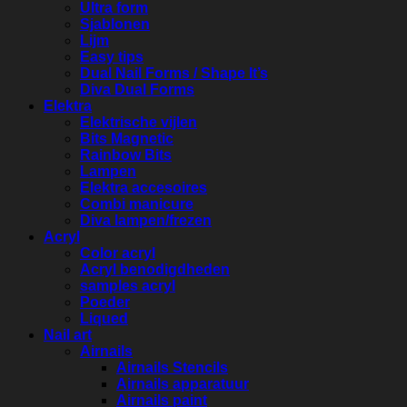
Ultra form
Sjablonen
Lijm
Easy tips
Dual Nail Forms / Shape It’s
Diva Dual Forms
Elektra
Elektrische vijlen
Bits Magnetic
Rainbow Bits
Lampen
Elektra accesoires
Combi manicure
Diva lampen/frezen
Acryl
Color acryl
Acryl benodigdheden
samples acryl
Poeder
Liqued
Nail art
Airnails
Airnails Stencils
Airnails apparatuur
Airnails paint