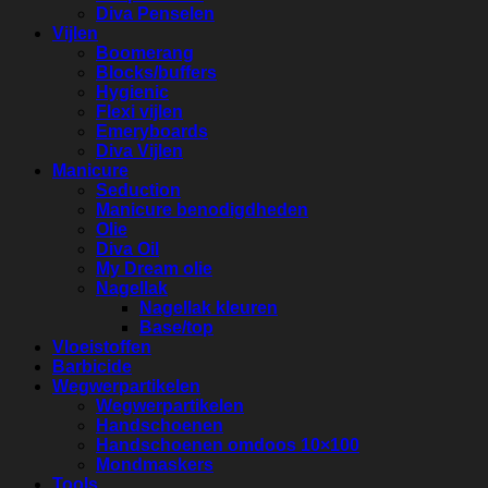
Diva Penselen
Vijlen
Boomerang
Blocks/buffers
Hygienic
Flexi vijlen
Emeryboards
Diva Vijlen
Manicure
Seduction
Manicure benodigdheden
Olie
Diva Oil
My Dream olie
Nagellak
Nagellak kleuren
Base/top
Vloeistoffen
Barbicide
Wegwerpartikelen
Wegwerpartikelen
Handschoenen
Handschoenen omdoos 10×100
Mondmaskers
Tools