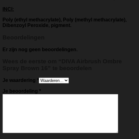
INCI:
Poly (ethyl methacrylate), Poly (methyl methacrylate),
Dibenzoyl Peroxide, pigment.
Beoordelingen
Er zijn nog geen beoordelingen.
Wees de eerste om “DIVA Airbrush Ombre
Spray Brown 16” te beoordelen
Je waardering
*
Je beoordeling
*