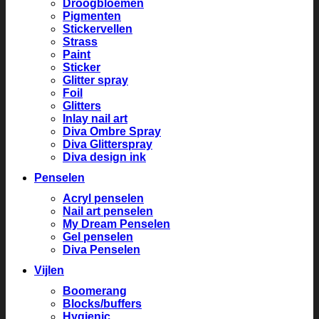
Droogbloemen
Pigmenten
Stickervellen
Strass
Paint
Sticker
Glitter spray
Foil
Glitters
Inlay nail art
Diva Ombre Spray
Diva Glitterspray
Diva design ink
Penselen
Acryl penselen
Nail art penselen
My Dream Penselen
Gel penselen
Diva Penselen
Vijlen
Boomerang
Blocks/buffers
Hygienic