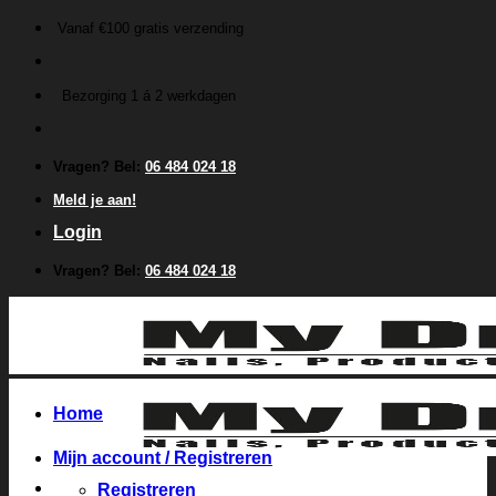
Ga
Vanaf €100 gratis verzending
naar
inhoud
Bezorging 1 á 2 werkdagen
Vragen? Bel:
06 484 024 18
Meld je aan!
Login
Vragen? Bel:
06 484 024 18
Home
Mijn account / Registreren
Registreren