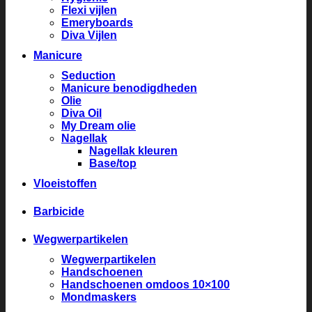
Flexi vijlen
Emeryboards
Diva Vijlen
Manicure
Seduction
Manicure benodigdheden
Olie
Diva Oil
My Dream olie
Nagellak
Nagellak kleuren
Base/top
Vloeistoffen
Barbicide
Wegwerpartikelen
Wegwerpartikelen
Handschoenen
Handschoenen omdoos 10×100
Mondmaskers