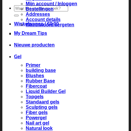
Mijn account / Inloggen
Zoeken
Bestellingen
naar:
Addresses
Account details
Winkelwagen /
€
0.00
Wachtwoord vergeten
My Dream Tips
Nieuwe producten
Gel
Primer
building base
Blushes
Rubber Base
Fibercoat
Liquid Builder Gel
Topgels
Standaard gels
Sculpting gels
Fiber gels
Powergel
Nail art gel
Natural look