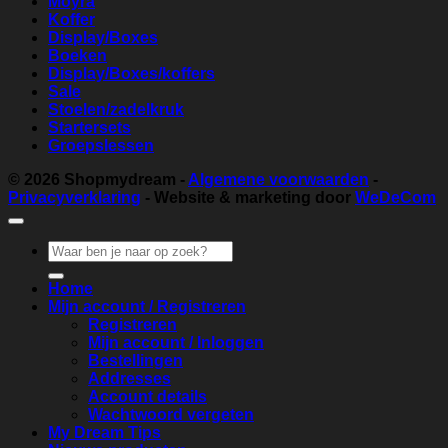
Moyra
Koffer
Display/Boxes
Boeken
Display/Boxes/koffers
Sale
Stoelen/zadelkruk
Startersets
Groepslessen
© 2026
Shopmydream
-
Algemene voorwaarden
-
Privacyverklaring
- Website & marketing door
WeDeCom
Zoeken
naar:
Home
Mijn account / Registreren
Registreren
Mijn account / Inloggen
Bestellingen
Addresses
Account details
Wachtwoord vergeten
My Dream Tips