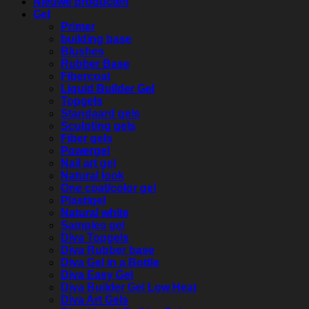
Nieuwe producten
Gel
Primer
building base
Blushes
Rubber Base
Fibercoat
Liquid Builder Gel
Topgels
Standaard gels
Sculpting gels
Fiber gels
Powergel
Nail art gel
Natural look
One coat/color gel
Plastigel
Natural white
Samples gel
Diva Topgels
Diva Rubber base
Diva Gel in a Bottle
Diva Easy Gel
Diva Builder Gel Low Heat
Diva Art Gels