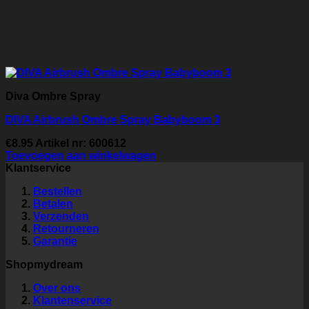
Diva Ombre Spray
DIVA Airbrush Ombre Spray Babyboom 3
€
8.95
Artikel nr: 600612
Toevoegen aan winkelwagen
Klantservice
Bestellen
Betalen
Verzenden
Retourneren
Garantie
Shopmydream
Over ons
Klantenservice