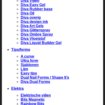
Diva Vijlen
Diva Easy Gel
Diva Rubber base
Diva Oil
Diva overig
Diva design ink
Diva Art Gels
Diva Glitterspray
Diva Ombre Spray
Diva Vloeistof
Diva Liquid Builder Gel
Tips/forms
A curve
Ultra form
Sjablonen
Lijm
Easy tips
Dual Nail Forms / Shape It’s
Diva Dual Forms
Elektra
Elektrische vijlen
Bits Magnetic
Rainbow Bits