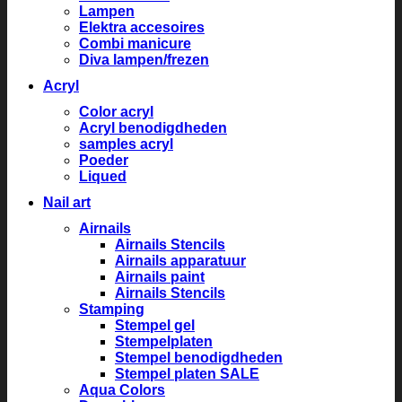
Lampen
Elektra accesoires
Combi manicure
Diva lampen/frezen
Acryl
Color acryl
Acryl benodigdheden
samples acryl
Poeder
Liqued
Nail art
Airnails
Airnails Stencils
Airnails apparatuur
Airnails paint
Airnails Stencils
Stamping
Stempel gel
Stempelplaten
Stempel benodigdheden
Stempel platen SALE
Aqua Colors