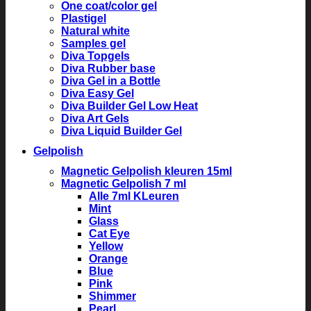
One coat/color gel
Plastigel
Natural white
Samples gel
Diva Topgels
Diva Rubber base
Diva Gel in a Bottle
Diva Easy Gel
Diva Builder Gel Low Heat
Diva Art Gels
Diva Liquid Builder Gel
Gelpolish
Magnetic Gelpolish kleuren 15ml
Magnetic Gelpolish 7 ml
Alle 7ml KLeuren
Mint
Glass
Cat Eye
Yellow
Orange
Blue
Pink
Shimmer
Pearl