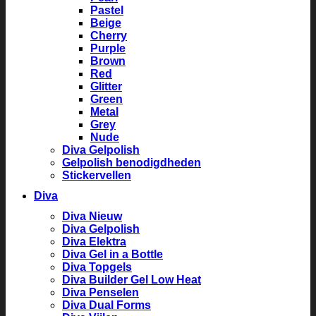
Pastel
Beige
Cherry
Purple
Brown
Red
Glitter
Green
Metal
Grey
Nude
Diva Gelpolish
Gelpolish benodigdheden
Stickervellen
Diva
Diva Nieuw
Diva Gelpolish
Diva Elektra
Diva Gel in a Bottle
Diva Topgels
Diva Builder Gel Low Heat
Diva Penselen
Diva Dual Forms