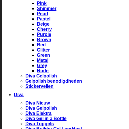
Pink
Shimmer
Pearl
Pastel
Beige
Cherry
Purple
Brown
Red
Glitter
Green
Metal
Grey
Nude
Diva Gelpolish
Gelpolish benodigdheden
Stickervellen
Diva
Diva Nieuw
Diva Gelpolish
Diva Elektra
Diva Gel in a Bottle
Diva Topgels
Diva Builder Gel Low Heat