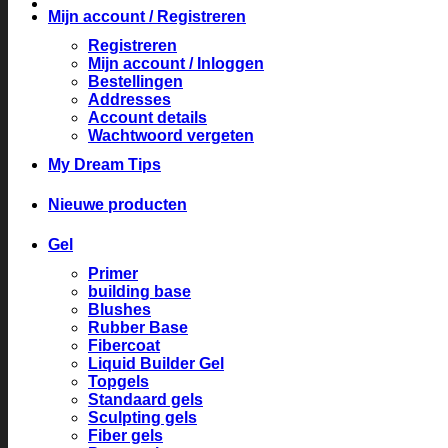
Mijn account / Registreren
Registreren
Mijn account / Inloggen
Bestellingen
Addresses
Account details
Wachtwoord vergeten
My Dream Tips
Nieuwe producten
Gel
Primer
building base
Blushes
Rubber Base
Fibercoat
Liquid Builder Gel
Topgels
Standaard gels
Sculpting gels
Fiber gels