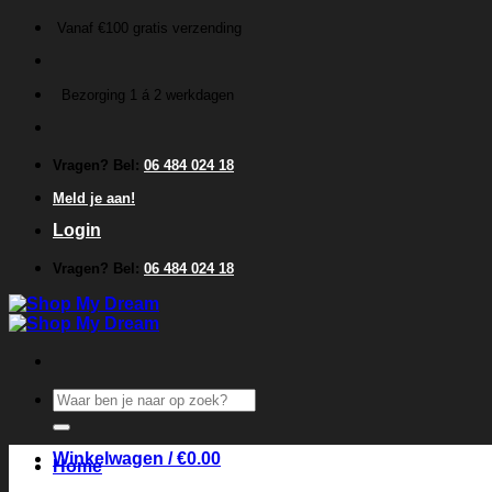
Ga
Vanaf €100 gratis verzending
naar
inhoud
Bezorging 1 á 2 werkdagen
Vragen? Bel:
06 484 024 18
Meld je aan!
Login
Vragen? Bel:
06 484 024 18
Zoeken
naar:
Winkelwagen /
€
0.00
Home