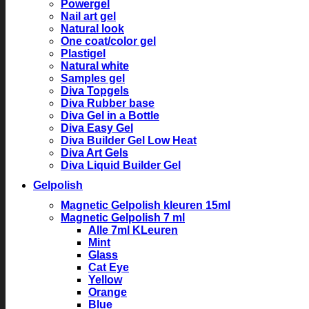
Powergel
Nail art gel
Natural look
One coat/color gel
Plastigel
Natural white
Samples gel
Diva Topgels
Diva Rubber base
Diva Gel in a Bottle
Diva Easy Gel
Diva Builder Gel Low Heat
Diva Art Gels
Diva Liquid Builder Gel
Gelpolish
Magnetic Gelpolish kleuren 15ml
Magnetic Gelpolish 7 ml
Alle 7ml KLeuren
Mint
Glass
Cat Eye
Yellow
Orange
Blue