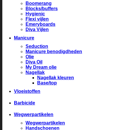
Boomerang
Blocks/buffers
Hygienic
Flexi vijlen
Emeryboards
Diva Vijlen
Manicure
Seduction
Manicure benodigdheden
Olie
Diva Oil
My Dream olie
Nagellak
Nagellak kleuren
Base/top
Vloeistoffen
Barbicide
Wegwerpartikelen
Wegwerpartikelen
Handschoenen