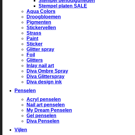
Stempel benodigdheden
Stempel platen SALE
Aqua Colors
Droogbloemen
Pigmenten
Stickervellen
Strass
Paint
Sticker
Glitter spray
Foil
Glitters
Inlay nail art
Diva Ombre Spray
Diva Glitterspray
Diva design ink
Penselen
Acryl penselen
Nail art penselen
My Dream Penselen
Gel penselen
Diva Penselen
Vijlen