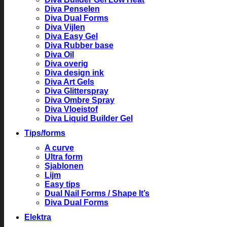
Diva Penselen
Diva Dual Forms
Diva Vijlen
Diva Easy Gel
Diva Rubber base
Diva Oil
Diva overig
Diva design ink
Diva Art Gels
Diva Glitterspray
Diva Ombre Spray
Diva Vloeistof
Diva Liquid Builder Gel
Tips/forms
A curve
Ultra form
Sjablonen
Lijm
Easy tips
Dual Nail Forms / Shape It’s
Diva Dual Forms
Elektra