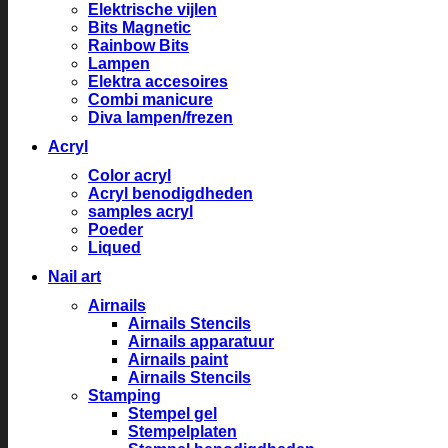
Elektrische vijlen
Bits Magnetic
Rainbow Bits
Lampen
Elektra accesoires
Combi manicure
Diva lampen/frezen
Acryl
Color acryl
Acryl benodigdheden
samples acryl
Poeder
Liqued
Nail art
Airnails
Airnails Stencils
Airnails apparatuur
Airnails paint
Airnails Stencils
Stamping
Stempel gel
Stempelplaten