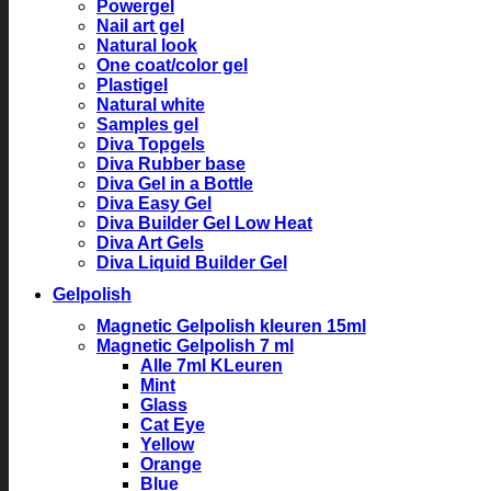
Powergel
Nail art gel
Natural look
One coat/color gel
Plastigel
Natural white
Samples gel
Diva Topgels
Diva Rubber base
Diva Gel in a Bottle
Diva Easy Gel
Diva Builder Gel Low Heat
Diva Art Gels
Diva Liquid Builder Gel
Gelpolish
Magnetic Gelpolish kleuren 15ml
Magnetic Gelpolish 7 ml
Alle 7ml KLeuren
Mint
Glass
Cat Eye
Yellow
Orange
Blue