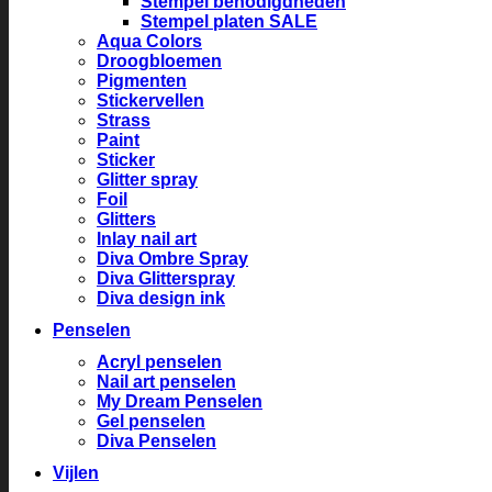
Stempel benodigdheden
Stempel platen SALE
Aqua Colors
Droogbloemen
Pigmenten
Stickervellen
Strass
Paint
Sticker
Glitter spray
Foil
Glitters
Inlay nail art
Diva Ombre Spray
Diva Glitterspray
Diva design ink
Penselen
Acryl penselen
Nail art penselen
My Dream Penselen
Gel penselen
Diva Penselen
Vijlen