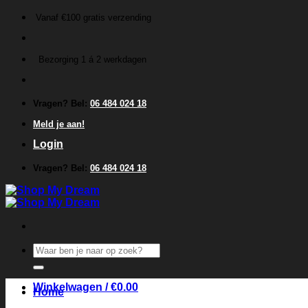
Ga
Vanaf €100 gratis verzending
naar
inhoud
Bezorging 1 á 2 werkdagen
Vragen? Bel:
06 484 024 18
Meld je aan!
Login
Vragen? Bel:
06 484 024 18
Zoeken
naar:
Winkelwagen /
€
0.00
Home