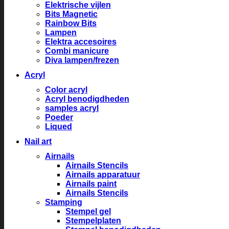
Elektrische vijlen
Bits Magnetic
Rainbow Bits
Lampen
Elektra accesoires
Combi manicure
Diva lampen/frezen
Acryl
Color acryl
Acryl benodigdheden
samples acryl
Poeder
Liqued
Nail art
Airnails
Airnails Stencils
Airnails apparatuur
Airnails paint
Airnails Stencils
Stamping
Stempel gel
Stempelplaten