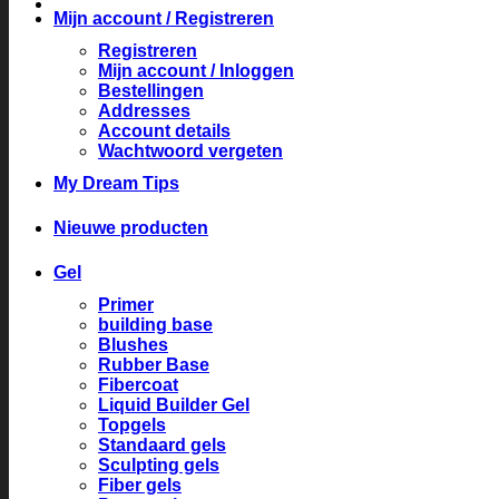
Mijn account / Registreren
Registreren
Mijn account / Inloggen
Bestellingen
Addresses
Account details
Wachtwoord vergeten
My Dream Tips
Nieuwe producten
Gel
Primer
building base
Blushes
Rubber Base
Fibercoat
Liquid Builder Gel
Topgels
Standaard gels
Sculpting gels
Fiber gels