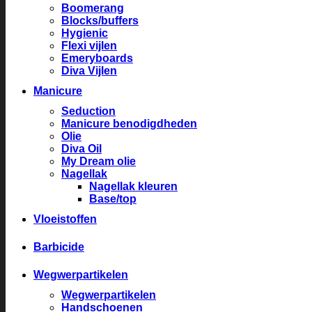
Boomerang
Blocks/buffers
Hygienic
Flexi vijlen
Emeryboards
Diva Vijlen
Manicure
Seduction
Manicure benodigdheden
Olie
Diva Oil
My Dream olie
Nagellak
Nagellak kleuren
Base/top
Vloeistoffen
Barbicide
Wegwerpartikelen
Wegwerpartikelen
Handschoenen