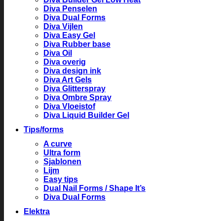
Diva Penselen
Diva Dual Forms
Diva Vijlen
Diva Easy Gel
Diva Rubber base
Diva Oil
Diva overig
Diva design ink
Diva Art Gels
Diva Glitterspray
Diva Ombre Spray
Diva Vloeistof
Diva Liquid Builder Gel
Tips/forms
A curve
Ultra form
Sjablonen
Lijm
Easy tips
Dual Nail Forms / Shape It’s
Diva Dual Forms
Elektra