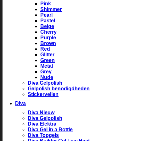
Pink
Shimmer
Pearl
Pastel
Beige
Cherry
Purple
Brown
Red
Glitter
Green
Metal
Grey
Nude
Diva Gelpolish
Gelpolish benodigdheden
Stickervellen
Diva
Diva Nieuw
Diva Gelpolish
Diva Elektra
Diva Gel in a Bottle
Diva Topgels
Diva Builder Gel Low Heat