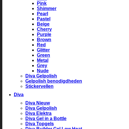
Pink
Shimmer
Pearl
Pastel
Beige
Cherry
Purple
Brown
Red
Glitter
Green
Metal
Grey
Nude
Diva Gelpolish
Gelpolish benodigdheden
Stickervellen
Diva
Diva Nieuw
Diva Gelpolish
Diva Elektra
Diva Gel in a Bottle
Diva Topgels
Diva Builder Gel Low Heat