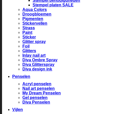
Stempel benodigdheden
Stempel platen SALE
Aqua Colors
Droogbloemen
Pigmenten
Stickervellen
Strass
Paint
Sticker
Glitter spray
Foil
Glitters
Inlay nail art
Diva Ombre Spray
Diva Glitterspray
Diva design ink
Penselen
Acryl penselen
Nail art penselen
My Dream Penselen
Gel penselen
Diva Penselen
Vijlen