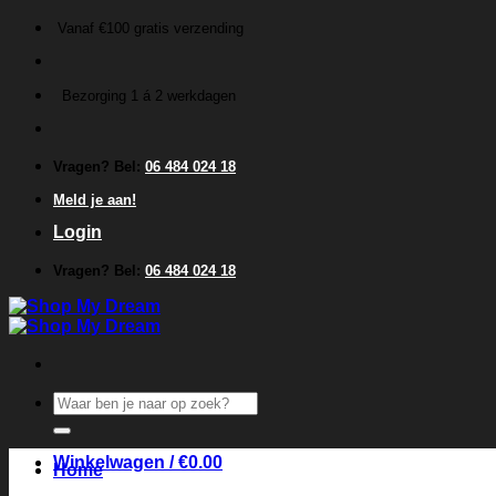
Ga
Vanaf €100 gratis verzending
naar
inhoud
Bezorging 1 á 2 werkdagen
Vragen? Bel:
06 484 024 18
Meld je aan!
Login
Vragen? Bel:
06 484 024 18
Zoeken
naar:
Winkelwagen /
€
0.00
Home