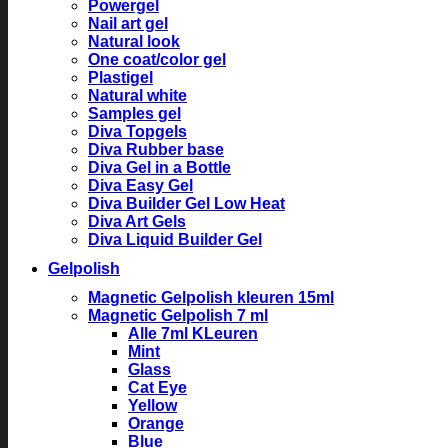
Powergel
Nail art gel
Natural look
One coat/color gel
Plastigel
Natural white
Samples gel
Diva Topgels
Diva Rubber base
Diva Gel in a Bottle
Diva Easy Gel
Diva Builder Gel Low Heat
Diva Art Gels
Diva Liquid Builder Gel
Gelpolish
Magnetic Gelpolish kleuren 15ml
Magnetic Gelpolish 7 ml
Alle 7ml KLeuren
Mint
Glass
Cat Eye
Yellow
Orange
Blue