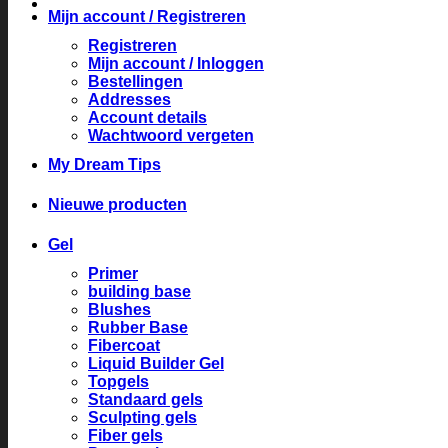
Mijn account / Registreren
Registreren
Mijn account / Inloggen
Bestellingen
Addresses
Account details
Wachtwoord vergeten
My Dream Tips
Nieuwe producten
Gel
Primer
building base
Blushes
Rubber Base
Fibercoat
Liquid Builder Gel
Topgels
Standaard gels
Sculpting gels
Fiber gels