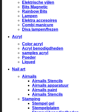
Elektrische vijlen
Bits Magnetic
Rainbow Bits
Lampen
Elektra accesoires
Combi manicure
Diva lampen/frezen
Acryl
Color acryl
Acryl benodigdheden
samples acryl
Poeder
Liqued
Nail art
Airnails
Airnails Stencils
Airnails apparatuur
Airnails paint
Airnails Stencils
Stamping
Stempel gel
Stempelplaten