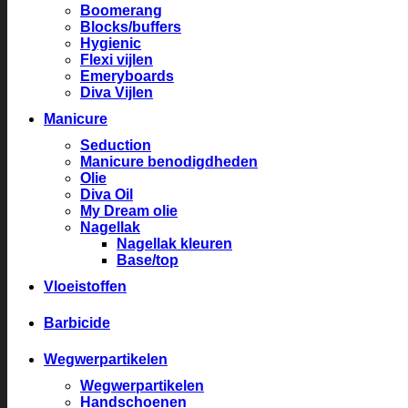
Boomerang
Blocks/buffers
Hygienic
Flexi vijlen
Emeryboards
Diva Vijlen
Manicure
Seduction
Manicure benodigdheden
Olie
Diva Oil
My Dream olie
Nagellak
Nagellak kleuren
Base/top
Vloeistoffen
Barbicide
Wegwerpartikelen
Wegwerpartikelen
Handschoenen