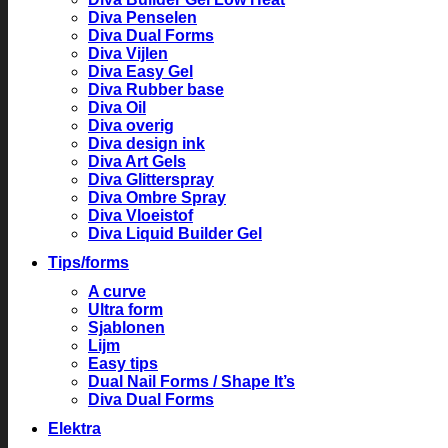
Diva Penselen
Diva Dual Forms
Diva Vijlen
Diva Easy Gel
Diva Rubber base
Diva Oil
Diva overig
Diva design ink
Diva Art Gels
Diva Glitterspray
Diva Ombre Spray
Diva Vloeistof
Diva Liquid Builder Gel
Tips/forms
A curve
Ultra form
Sjablonen
Lijm
Easy tips
Dual Nail Forms / Shape It’s
Diva Dual Forms
Elektra