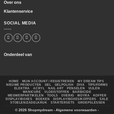
Over ons
Klantenservice
SOCIAL MEDIA
Onderdeel van
HOME
MIJN ACCOUNT / REGISTREREN
MY DREAM TIPS
NIEUWE PRODUCTEN
GEL
GELPOLISH
DIVA
TIPS/FORMS
ELEKTRA
ACRYL
NAIL ART
PENSELEN
VIJLEN
MANICURE
VLOEISTOFFEN
BARBICIDE
WEGWERPARTIKELEN
TOOLS
OVERIG
MOYRA
KOFFER
DISPLAY/BOXES
BOEKEN
DISPLAY/BOXES/KOFFERS
SALE
STOELEN/ZADELKRUK
STARTERSETS
GROEPSLESSEN
© 2026
Shopmydream
-
Algemene voorwaarden
-