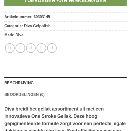
TOEVOEGEN AAN WINKELWAGEN
Artikelnummer:
60303145
Categorie:
Diva Gelpolish
Merk:
Diva
BESCHRIJVING
BEOORDELINGEN (0)
Diva breidt het gellak assortiment uit met een
innovatieve One Stroke Gellak. Deze hoog
gepigmenteerde formule zorgt voor een perfecte, egale
dekking in slechts één laag. Snel efficiënt en met een