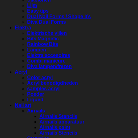
Lijm
Easy tips
Dual Nail Forms / Shape It’s
Diva Dual Forms
Elektra
Elektrische vijlen
Bits Magnetic
Rainbow Bits
Lampen
Elektra accesoires
Combi manicure
Diva lampen/frezen
Acryl
Color acryl
Acryl benodigdheden
samples acryl
Poeder
Liqued
Nail art
Airnails
Airnails Stencils
Airnails apparatuur
Airnails paint
Airnails Stencils