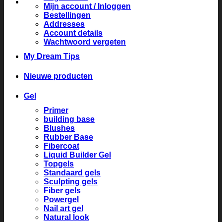
Mijn account / Inloggen
Bestellingen
Addresses
Account details
Wachtwoord vergeten
My Dream Tips
Nieuwe producten
Gel
Primer
building base
Blushes
Rubber Base
Fibercoat
Liquid Builder Gel
Topgels
Standaard gels
Sculpting gels
Fiber gels
Powergel
Nail art gel
Natural look