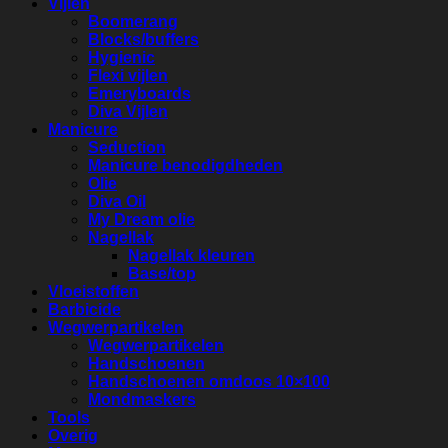
Vijlen
Boomerang
Blocks/buffers
Hygienic
Flexi vijlen
Emeryboards
Diva Vijlen
Manicure
Seduction
Manicure benodigdheden
Olie
Diva Oil
My Dream olie
Nagellak
Nagellak kleuren
Base/top
Vloeistoffen
Barbicide
Wegwerpartikelen
Wegwerpartikelen
Handschoenen
Handschoenen omdoos 10×100
Mondmaskers
Tools
Overig