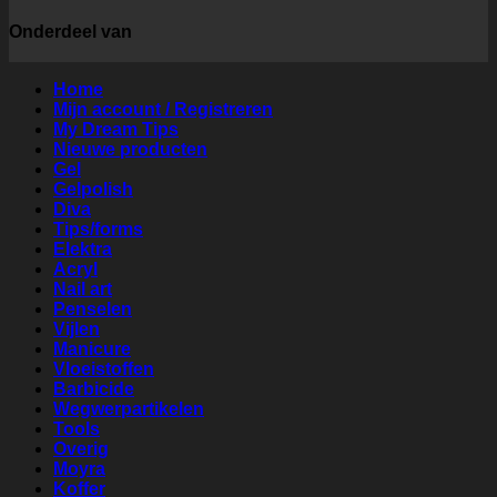
Onderdeel van
Home
Mijn account / Registreren
My Dream Tips
Nieuwe producten
Gel
Gelpolish
Diva
Tips/forms
Elektra
Acryl
Nail art
Penselen
Vijlen
Manicure
Vloeistoffen
Barbicide
Wegwerpartikelen
Tools
Overig
Moyra
Koffer