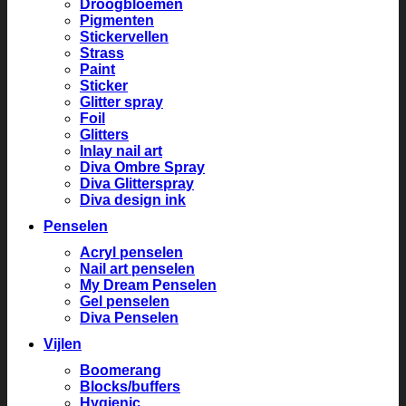
Droogbloemen
Pigmenten
Stickervellen
Strass
Paint
Sticker
Glitter spray
Foil
Glitters
Inlay nail art
Diva Ombre Spray
Diva Glitterspray
Diva design ink
Penselen
Acryl penselen
Nail art penselen
My Dream Penselen
Gel penselen
Diva Penselen
Vijlen
Boomerang
Blocks/buffers
Hygienic