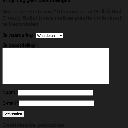
Er zijn nog geen beoordelingen.
Wees de eerste om “Diva one coat Gellak 6ml
Cloudy Ballet (miss mellow palette collection)”
te beoordelen
Je waardering
*
Je beoordeling
*
Naam
*
E-mail
*
Gerelateerde producten