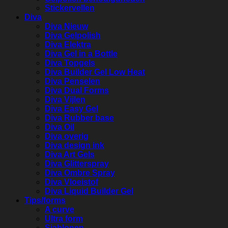
Stickervellen
Diva
Diva Nieuw
Diva Gelpolish
Diva Elektra
Diva Gel in a Bottle
Diva Topgels
Diva Builder Gel Low Heat
Diva Penselen
Diva Dual Forms
Diva Vijlen
Diva Easy Gel
Diva Rubber base
Diva Oil
Diva overig
Diva design ink
Diva Art Gels
Diva Glitterspray
Diva Ombre Spray
Diva Vloeistof
Diva Liquid Builder Gel
Tips/forms
A curve
Ultra form
Sjablonen