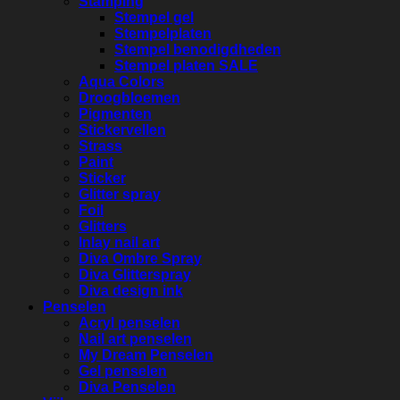
Stamping
Stempel gel
Stempelplaten
Stempel benodigdheden
Stempel platen SALE
Aqua Colors
Droogbloemen
Pigmenten
Stickervellen
Strass
Paint
Sticker
Glitter spray
Foil
Glitters
Inlay nail art
Diva Ombre Spray
Diva Glitterspray
Diva design ink
Penselen
Acryl penselen
Nail art penselen
My Dream Penselen
Gel penselen
Diva Penselen