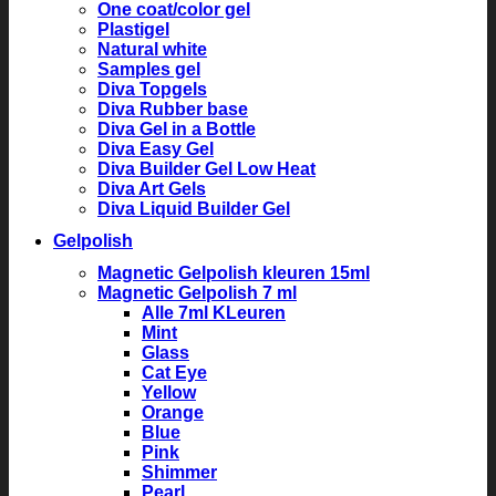
One coat/color gel
Plastigel
Natural white
Samples gel
Diva Topgels
Diva Rubber base
Diva Gel in a Bottle
Diva Easy Gel
Diva Builder Gel Low Heat
Diva Art Gels
Diva Liquid Builder Gel
Gelpolish
Magnetic Gelpolish kleuren 15ml
Magnetic Gelpolish 7 ml
Alle 7ml KLeuren
Mint
Glass
Cat Eye
Yellow
Orange
Blue
Pink
Shimmer
Pearl