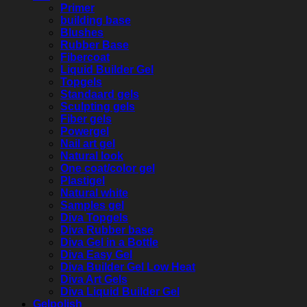
Primer
building base
Blushes
Rubber Base
Fibercoat
Liquid Builder Gel
Topgels
Standaard gels
Sculpting gels
Fiber gels
Powergel
Nail art gel
Natural look
One coat/color gel
Plastigel
Natural white
Samples gel
Diva Topgels
Diva Rubber base
Diva Gel in a Bottle
Diva Easy Gel
Diva Builder Gel Low Heat
Diva Art Gels
Diva Liquid Builder Gel
Gelpolish