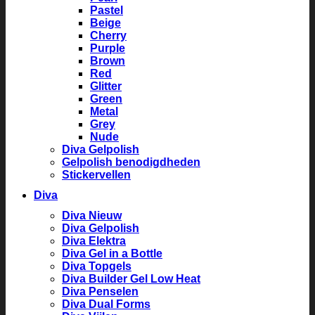
Pastel
Beige
Cherry
Purple
Brown
Red
Glitter
Green
Metal
Grey
Nude
Diva Gelpolish
Gelpolish benodigdheden
Stickervellen
Diva
Diva Nieuw
Diva Gelpolish
Diva Elektra
Diva Gel in a Bottle
Diva Topgels
Diva Builder Gel Low Heat
Diva Penselen
Diva Dual Forms