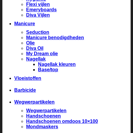
Flexi vijlen
Emeryboards
Diva Vijlen
Manicure
Seduction
Manicure benodigdheden
Olie
Diva Oil
My Dream olie
Nagellak
Nagellak kleuren
Base/top
Vloeistoffen
Barbicide
Wegwerpartikelen
Wegwerpartikelen
Handschoenen
Handschoenen omdoos 10×100
Mondmaskers