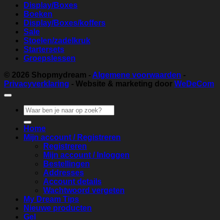
Display/Boxes
Boeken
Display/Boxes/koffers
Sale
Stoelen/zadelkruk
Startersets
Groepslessen
© 2026
Shopmydream
-
Algemene voorwaarden
-
Privacyverklaring
- Website & marketing door
WeDeCom
Zoeken
naar:
Home
Mijn account / Registreren
Registreren
Mijn account / Inloggen
Bestellingen
Addresses
Account details
Wachtwoord vergeten
My Dream Tips
Nieuwe producten
Gel