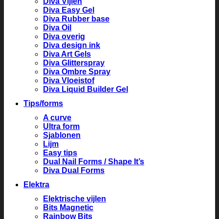
Diva Vijlen
Diva Easy Gel
Diva Rubber base
Diva Oil
Diva overig
Diva design ink
Diva Art Gels
Diva Glitterspray
Diva Ombre Spray
Diva Vloeistof
Diva Liquid Builder Gel
Tips/forms
A curve
Ultra form
Sjablonen
Lijm
Easy tips
Dual Nail Forms / Shape It’s
Diva Dual Forms
Elektra
Elektrische vijlen
Bits Magnetic
Rainbow Bits