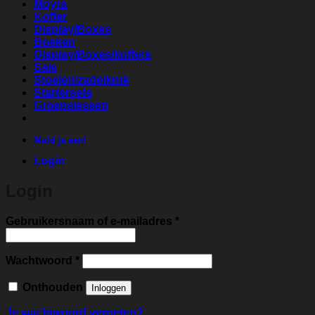
Moyra
Koffer
Display/Boxes
Boeken
Display/Boxes/koffers
Sale
Stoelen/zadelkruk
Startersets
Groepslessen
Meld je aan!
Login
Login
Vereist
Gebruikersnaam of e-mailadres
*
Vereist
Wachtwoord
*
Onthouden
Inloggen
Je wachtwoord vergeten?