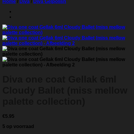
Home
/
Diva
/
Diva Gelpolish
Diva one coat Gellak 6ml
Cloudy Ballet (miss mellow
palette collection)
€
5.95
5 op voorraad