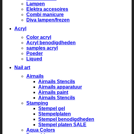
Lampen
Elektra accesoires
Combi manicure
Diva lampen/frezen
Acryl
Color acryl
Acryl benodigdheden
samples acryl
Poeder
Liqued
Nail art
Airnails
Airnails Stencils
Airnails apparatuur
Airnails paint
Airnails Stencils
Stamping
Stempel gel
Stempelplaten
Stempel benodigdheden
Stempel platen SALE
Aqua Colors