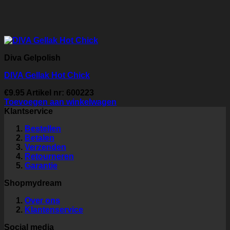
Diva Gelpolish
DIVA Gellak Hot Chick
€
9.95
Artikel nr: 600223
Toevoegen aan winkelwagen
Klantservice
Bestellen
Betalen
Verzenden
Retourneren
Garantie
Shopmydream
Over ons
Klantenservice
Social media