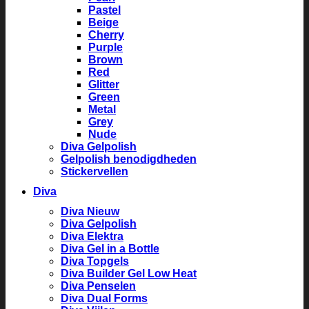
Pastel
Beige
Cherry
Purple
Brown
Red
Glitter
Green
Metal
Grey
Nude
Diva Gelpolish
Gelpolish benodigdheden
Stickervellen
Diva
Diva Nieuw
Diva Gelpolish
Diva Elektra
Diva Gel in a Bottle
Diva Topgels
Diva Builder Gel Low Heat
Diva Penselen
Diva Dual Forms