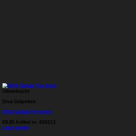
Uitverkocht
Diva Gelpolish
DIVA Gellak Fire brick
€
9.95
Artikel nr: 600213
Lees verder