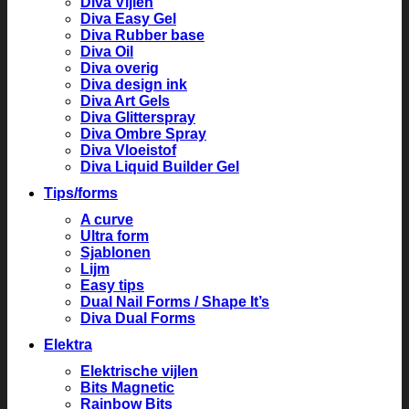
Diva Vijlen
Diva Easy Gel
Diva Rubber base
Diva Oil
Diva overig
Diva design ink
Diva Art Gels
Diva Glitterspray
Diva Ombre Spray
Diva Vloeistof
Diva Liquid Builder Gel
Tips/forms
A curve
Ultra form
Sjablonen
Lijm
Easy tips
Dual Nail Forms / Shape It’s
Diva Dual Forms
Elektra
Elektrische vijlen
Bits Magnetic
Rainbow Bits