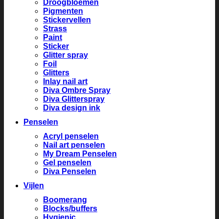
Droogbloemen
Pigmenten
Stickervellen
Strass
Paint
Sticker
Glitter spray
Foil
Glitters
Inlay nail art
Diva Ombre Spray
Diva Glitterspray
Diva design ink
Penselen
Acryl penselen
Nail art penselen
My Dream Penselen
Gel penselen
Diva Penselen
Vijlen
Boomerang
Blocks/buffers
Hygienic