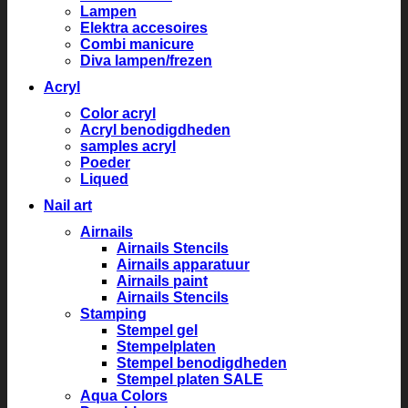
Lampen
Elektra accesoires
Combi manicure
Diva lampen/frezen
Acryl
Color acryl
Acryl benodigdheden
samples acryl
Poeder
Liqued
Nail art
Airnails
Airnails Stencils
Airnails apparatuur
Airnails paint
Airnails Stencils
Stamping
Stempel gel
Stempelplaten
Stempel benodigdheden
Stempel platen SALE
Aqua Colors