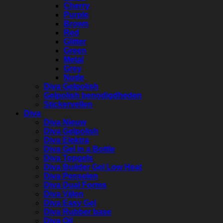
Cherry
Purple
Brown
Red
Glitter
Green
Metal
Grey
Nude
Diva Gelpolish
Gelpolish benodigdheden
Stickervellen
Diva
Diva Nieuw
Diva Gelpolish
Diva Elektra
Diva Gel in a Bottle
Diva Topgels
Diva Builder Gel Low Heat
Diva Penselen
Diva Dual Forms
Diva Vijlen
Diva Easy Gel
Diva Rubber base
Diva Oil