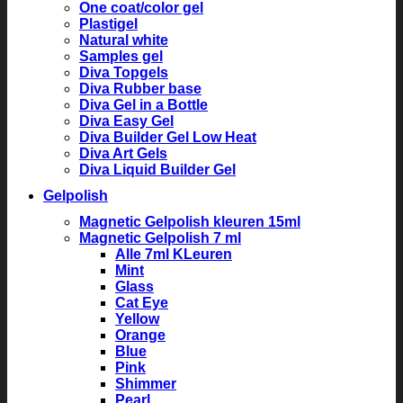
One coat/color gel
Plastigel
Natural white
Samples gel
Diva Topgels
Diva Rubber base
Diva Gel in a Bottle
Diva Easy Gel
Diva Builder Gel Low Heat
Diva Art Gels
Diva Liquid Builder Gel
Gelpolish
Magnetic Gelpolish kleuren 15ml
Magnetic Gelpolish 7 ml
Alle 7ml KLeuren
Mint
Glass
Cat Eye
Yellow
Orange
Blue
Pink
Shimmer
Pearl