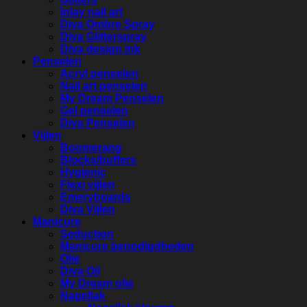
Inlay nail art
Diva Ombre Spray
Diva Glitterspray
Diva design ink
Penselen
Acryl penselen
Nail art penselen
My Dream Penselen
Gel penselen
Diva Penselen
Vijlen
Boomerang
Blocks/buffers
Hygienic
Flexi vijlen
Emeryboards
Diva Vijlen
Manicure
Seduction
Manicure benodigdheden
Olie
Diva Oil
My Dream olie
Nagellak