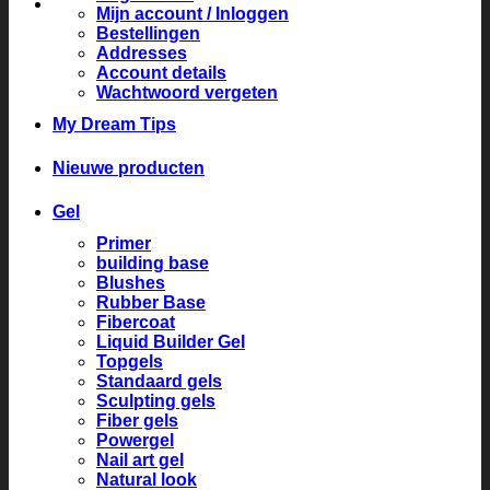
Mijn account / Inloggen
Bestellingen
Addresses
Account details
Wachtwoord vergeten
My Dream Tips
Nieuwe producten
Gel
Primer
building base
Blushes
Rubber Base
Fibercoat
Liquid Builder Gel
Topgels
Standaard gels
Sculpting gels
Fiber gels
Powergel
Nail art gel
Natural look