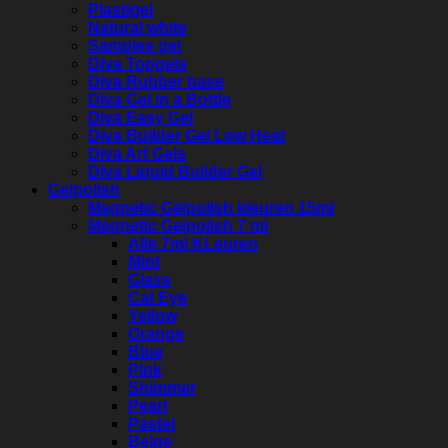
Plastigel
Natural white
Samples gel
Diva Topgels
Diva Rubber base
Diva Gel in a Bottle
Diva Easy Gel
Diva Builder Gel Low Heat
Diva Art Gels
Diva Liquid Builder Gel
Gelpolish
Magnetic Gelpolish kleuren 15ml
Magnetic Gelpolish 7 ml
Alle 7ml KLeuren
Mint
Glass
Cat Eye
Yellow
Orange
Blue
Pink
Shimmer
Pearl
Pastel
Beige