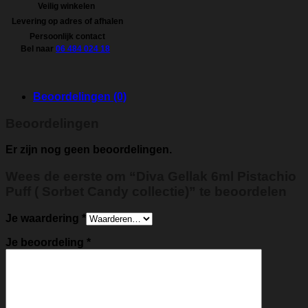
Candy
Veilig winkelen
collectie)
Levering op adres of afhalen
aantal
Persoonlijk contact
Bel naar
06 484 024 18
Beoordelingen (0)
Beoordelingen
Er zijn nog geen beoordelingen.
Wees de eerste om “Diva Gellak 6ml Pistachio
Puff ( Sorbet Candy collectie)” te beoordelen
Je waardering
*
Je beoordeling
*