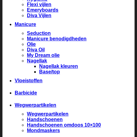
Flexi vijlen
Emeryboards
Diva Vijlen
Manicure
Seduction
Manicure benodigdheden
Olie
Diva Oil
My Dream olie
Nagellak
Nagellak kleuren
Base/top
Vloeistoffen
Barbicide
Wegwerpartikelen
Wegwerpartikelen
Handschoenen
Handschoenen omdoos 10×100
Mondmaskers