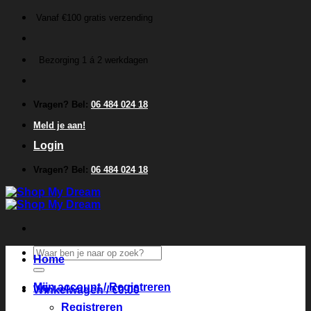
Ga
Vanaf €100 gratis verzending
naar
inhoud
Bezorging 1 á 2 werkdagen
Vragen? Bel:
06 484 024 18
Meld je aan!
Login
Vragen? Bel:
06 484 024 18
Zoeken
Home
naar:
Mijn account / Registreren
Winkelwagen /
€
0.00
Registreren