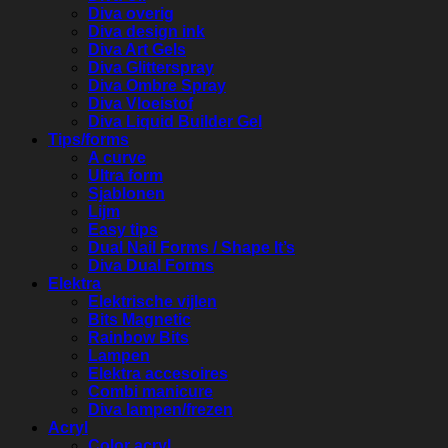
Diva overig
Diva design ink
Diva Art Gels
Diva Glitterspray
Diva Ombre Spray
Diva Vloeistof
Diva Liquid Builder Gel
Tips/forms
A curve
Ultra form
Sjablonen
Lijm
Easy tips
Dual Nail Forms / Shape It’s
Diva Dual Forms
Elektra
Elektrische vijlen
Bits Magnetic
Rainbow Bits
Lampen
Elektra accesoires
Combi manicure
Diva lampen/frezen
Acryl
Color acryl