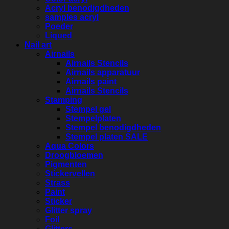
Acryl benodigdheden
samples acryl
Poeder
Liqued
Nail art
Airnails
Airnails Stencils
Airnails apparatuur
Airnails paint
Airnails Stencils
Stamping
Stempel gel
Stempelplaten
Stempel benodigdheden
Stempel platen SALE
Aqua Colors
Droogbloemen
Pigmenten
Stickervellen
Strass
Paint
Sticker
Glitter spray
Foil
Glitters