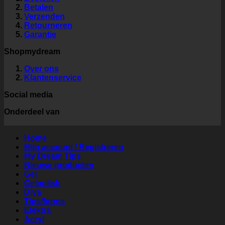
Betalen
Verzenden
Retourneren
Garantie
Shopmydream
Over ons
Klantenservice
Social media
Onderdeel van
Home
Mijn account / Registreren
My Dream Tips
Nieuwe producten
Gel
Gelpolish
Diva
Tips/forms
Elektra
Acryl