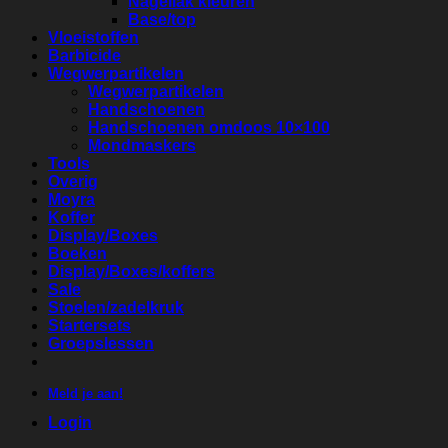
Nagellak kleuren
Base/top
Vloeistoffen
Barbicide
Wegwerpartikelen
Wegwerpartikelen
Handschoenen
Handschoenen omdoos 10×100
Mondmaskers
Tools
Overig
Moyra
Koffer
Display/Boxes
Boeken
Display/Boxes/koffers
Sale
Stoelen/zadelkruk
Startersets
Groepslessen
Meld je aan!
Login