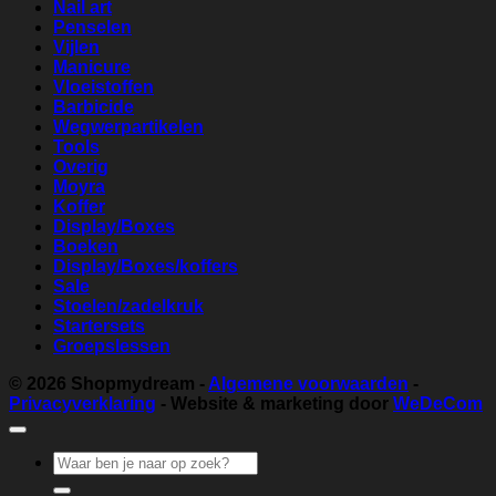
Nail art
Penselen
Vijlen
Manicure
Vloeistoffen
Barbicide
Wegwerpartikelen
Tools
Overig
Moyra
Koffer
Display/Boxes
Boeken
Display/Boxes/koffers
Sale
Stoelen/zadelkruk
Startersets
Groepslessen
© 2026
Shopmydream
-
Algemene voorwaarden
-
Privacyverklaring
- Website & marketing door
WeDeCom
Zoeken
naar: