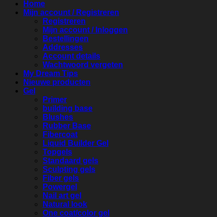
Home
Mijn account / Registreren
Registreren
Mijn account / Inloggen
Bestellingen
Addresses
Account details
Wachtwoord vergeten
My Dream Tips
Nieuwe producten
Gel
Primer
building base
Blushes
Rubber Base
Fibercoat
Liquid Builder Gel
Topgels
Standaard gels
Sculpting gels
Fiber gels
Powergel
Nail art gel
Natural look
One coat/color gel