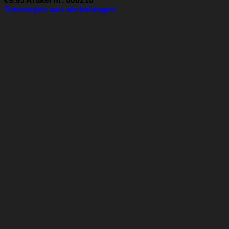
€
9.95
Artikel nr: 600210
Toevoegen aan winkelwagen