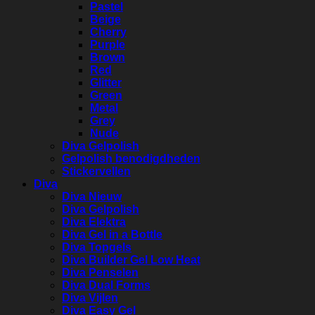
Pastel
Beige
Cherry
Purple
Brown
Red
Glitter
Green
Metal
Grey
Nude
Diva Gelpolish
Gelpolish benodigdheden
Stickervellen
Diva
Diva Nieuw
Diva Gelpolish
Diva Elektra
Diva Gel in a Bottle
Diva Topgels
Diva Builder Gel Low Heat
Diva Penselen
Diva Dual Forms
Diva Vijlen
Diva Easy Gel