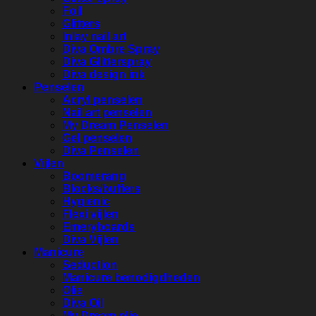
Foil
Glitters
Inlay nail art
Diva Ombre Spray
Diva Glitterspray
Diva design ink
Penselen
Acryl penselen
Nail art penselen
My Dream Penselen
Gel penselen
Diva Penselen
Vijlen
Boomerang
Blocks/buffers
Hygienic
Flexi vijlen
Emeryboards
Diva Vijlen
Manicure
Seduction
Manicure benodigdheden
Olie
Diva Oil
My Dream olie