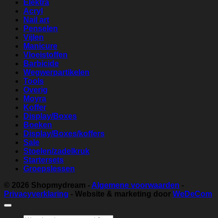
Elektra
Acryl
Nail art
Penselen
Vijlen
Manicure
Vloeistoffen
Barbicide
Wegwerpartikelen
Tools
Overig
Moyra
Koffer
Display/Boxes
Boeken
Display/Boxes/koffers
Sale
Stoelen/zadelkruk
Startersets
Groepslessen
© 2026
Shopmydream
-
Algemene voorwaarden
-
Privacyverklaring
- Website & marketing door
WeDeCom