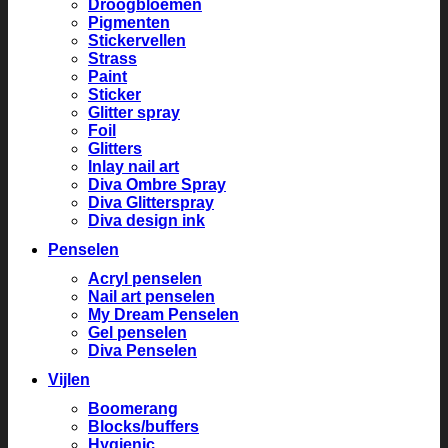
Droogbloemen
Pigmenten
Stickervellen
Strass
Paint
Sticker
Glitter spray
Foil
Glitters
Inlay nail art
Diva Ombre Spray
Diva Glitterspray
Diva design ink
Penselen
Acryl penselen
Nail art penselen
My Dream Penselen
Gel penselen
Diva Penselen
Vijlen
Boomerang
Blocks/buffers
Hygienic