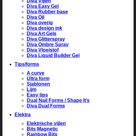
Diva Vijlen
Diva Easy Gel
Diva Rubber base
Diva Oil
Diva overig
Diva design ink
Diva Art Gels
Diva Glitterspray
Diva Ombre Spray
Diva Vloeistof
Diva Liquid Builder Gel
Tips/forms
A curve
Ultra form
Sjablonen
Lijm
Easy tips
Dual Nail Forms / Shape It’s
Diva Dual Forms
Elektra
Elektrische vijlen
Bits Magnetic
Rainbow Bits