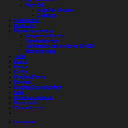
Nagellak
Nagellak kleuren
Base/top
Vloeistoffen
Barbicide
Wegwerpartikelen
Wegwerpartikelen
Handschoenen
Handschoenen omdoos 10×100
Mondmaskers
Tools
Overig
Moyra
Koffer
Display/Boxes
Boeken
Display/Boxes/koffers
Sale
Stoelen/zadelkruk
Startersets
Groepslessen
Meld je aan!