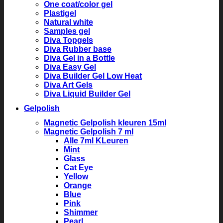
One coat/color gel
Plastigel
Natural white
Samples gel
Diva Topgels
Diva Rubber base
Diva Gel in a Bottle
Diva Easy Gel
Diva Builder Gel Low Heat
Diva Art Gels
Diva Liquid Builder Gel
Gelpolish
Magnetic Gelpolish kleuren 15ml
Magnetic Gelpolish 7 ml
Alle 7ml KLeuren
Mint
Glass
Cat Eye
Yellow
Orange
Blue
Pink
Shimmer
Pearl