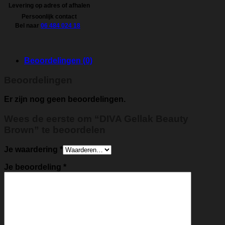
Levering op adres of afhalen
Persoonlijk contact
Bel naar
06 484 024 18
Beoordelingen (0)
Beoordelingen
Er zijn nog geen beoordelingen.
Wees de eerste om “DIVA Gellak Beauty
Brown” te beoordelen
Je waardering
*
Je beoordeling
*