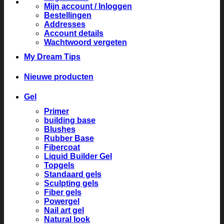
Mijn account / Inloggen
Bestellingen
Addresses
Account details
Wachtwoord vergeten
My Dream Tips
Nieuwe producten
Gel
Primer
building base
Blushes
Rubber Base
Fibercoat
Liquid Builder Gel
Topgels
Standaard gels
Sculpting gels
Fiber gels
Powergel
Nail art gel
Natural look