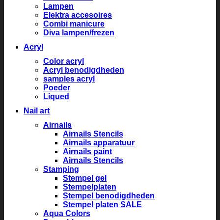
Lampen
Elektra accesoires
Combi manicure
Diva lampen/frezen
Acryl
Color acryl
Acryl benodigdheden
samples acryl
Poeder
Liqued
Nail art
Airnails
Airnails Stencils
Airnails apparatuur
Airnails paint
Airnails Stencils
Stamping
Stempel gel
Stempelplaten
Stempel benodigdheden
Stempel platen SALE
Aqua Colors