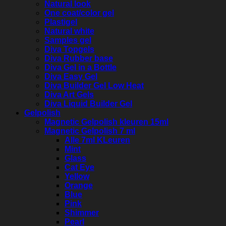
Natural look
One coat/color gel
Plastigel
Natural white
Samples gel
Diva Topgels
Diva Rubber base
Diva Gel in a Bottle
Diva Easy Gel
Diva Builder Gel Low Heat
Diva Art Gels
Diva Liquid Builder Gel
Gelpolish
Magnetic Gelpolish kleuren 15ml
Magnetic Gelpolish 7 ml
Alle 7ml KLeuren
Mint
Glass
Cat Eye
Yellow
Orange
Blue
Pink
Shimmer
Pearl