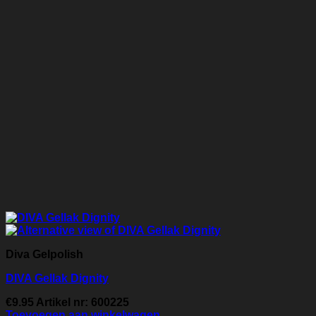
Diva Gelpolish
DIVA Gellak Dignity
€
9.95
Artikel nr: 600225
Toevoegen aan winkelwagen