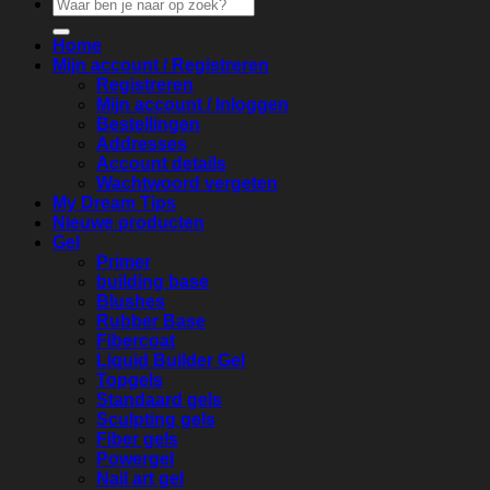
Zoeken
naar:
Home
Mijn account / Registreren
Registreren
Mijn account / Inloggen
Bestellingen
Addresses
Account details
Wachtwoord vergeten
My Dream Tips
Nieuwe producten
Gel
Primer
building base
Blushes
Rubber Base
Fibercoat
Liquid Builder Gel
Topgels
Standaard gels
Sculpting gels
Fiber gels
Powergel
Nail art gel