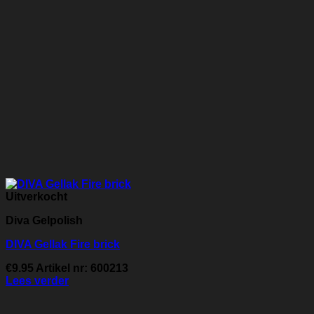
Uitverkocht
Diva Gelpolish
DIVA Gellak Fire brick
€
9.95
Artikel nr: 600213
Lees verder