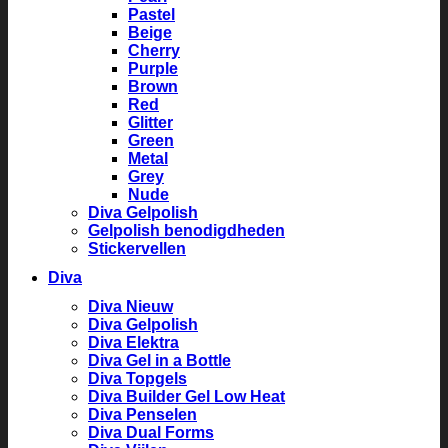
Pastel
Beige
Cherry
Purple
Brown
Red
Glitter
Green
Metal
Grey
Nude
Diva Gelpolish
Gelpolish benodigdheden
Stickervellen
Diva
Diva Nieuw
Diva Gelpolish
Diva Elektra
Diva Gel in a Bottle
Diva Topgels
Diva Builder Gel Low Heat
Diva Penselen
Diva Dual Forms