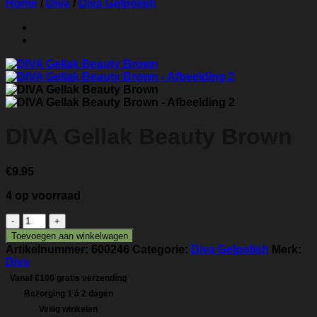
Home
/
Diva
/
Diva Gelpolish
DIVA Gellak Beauty Brown
€
9.95
4 op voorraad
DIVA
Gellak
Toevoegen aan winkelwagen
Beauty
Artikelnummer:
600246
Categorie:
Diva Gelpolish
Merk:
Brown
Diva
aantal
Vanaf €100 gratis verzending
Bezorging 1 á 2 dagen
Veilig winkelen