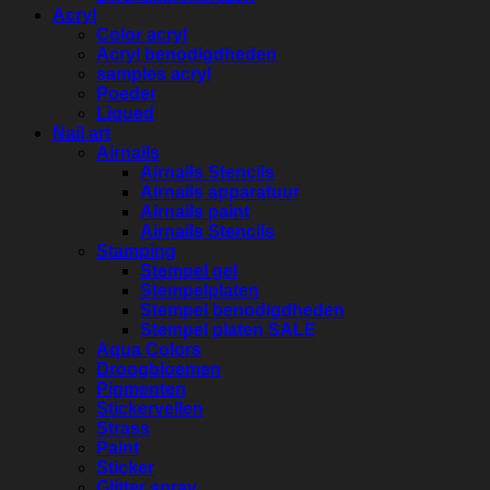
Acryl
Color acryl
Acryl benodigdheden
samples acryl
Poeder
Liqued
Nail art
Airnails
Airnails Stencils
Airnails apparatuur
Airnails paint
Airnails Stencils
Stamping
Stempel gel
Stempelplaten
Stempel benodigdheden
Stempel platen SALE
Aqua Colors
Droogbloemen
Pigmenten
Stickervellen
Strass
Paint
Sticker
Glitter spray