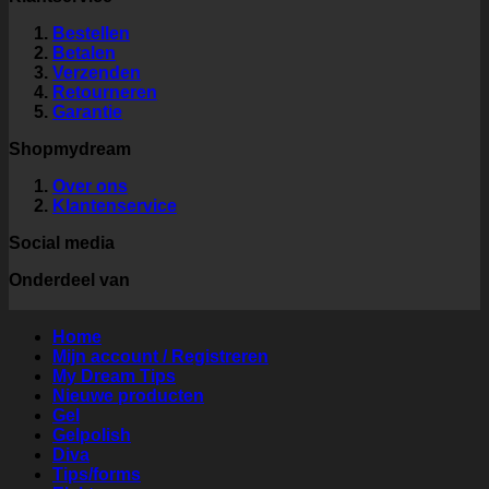
Bestellen
Betalen
Verzenden
Retourneren
Garantie
Shopmydream
Over ons
Klantenservice
Social media
Onderdeel van
Home
Mijn account / Registreren
My Dream Tips
Nieuwe producten
Gel
Gelpolish
Diva
Tips/forms