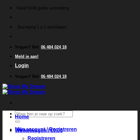
Ga
Vanaf €100 gratis verzending
naar
inhoud
Bezorging 1 á 2 werkdagen
Vragen? Bel:
06 484 024 18
Meld je aan!
Login
Vragen? Bel:
06 484 024 18
Zoeken
Home
naar:
Mijn account / Registreren
Winkelwagen /
€
0.00
Registreren