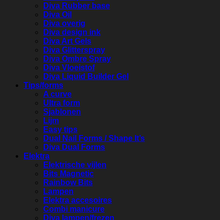
Diva Rubber base
Diva Oil
Diva overig
Diva design ink
Diva Art Gels
Diva Glitterspray
Diva Ombre Spray
Diva Vloeistof
Diva Liquid Builder Gel
Tips/forms
A curve
Ultra form
Sjablonen
Lijm
Easy tips
Dual Nail Forms / Shape It’s
Diva Dual Forms
Elektra
Elektrische vijlen
Bits Magnetic
Rainbow Bits
Lampen
Elektra accesoires
Combi manicure
Diva lampen/frezen