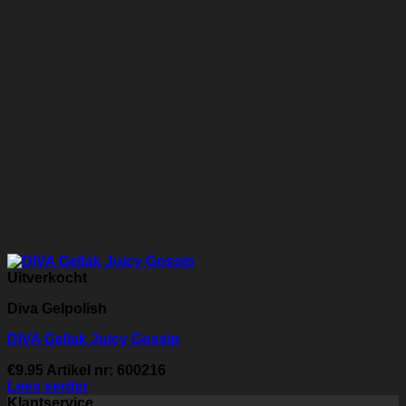
Uitverkocht
Diva Gelpolish
DIVA Gellak Juicy Gossip
€
9.95
Artikel nr: 600216
Lees verder
Klantservice