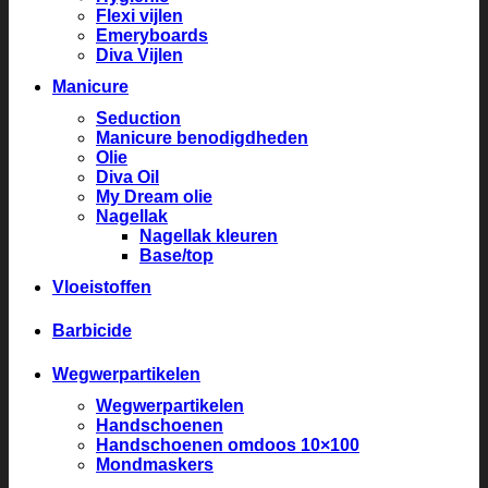
Flexi vijlen
Emeryboards
Diva Vijlen
Manicure
Seduction
Manicure benodigdheden
Olie
Diva Oil
My Dream olie
Nagellak
Nagellak kleuren
Base/top
Vloeistoffen
Barbicide
Wegwerpartikelen
Wegwerpartikelen
Handschoenen
Handschoenen omdoos 10×100
Mondmaskers