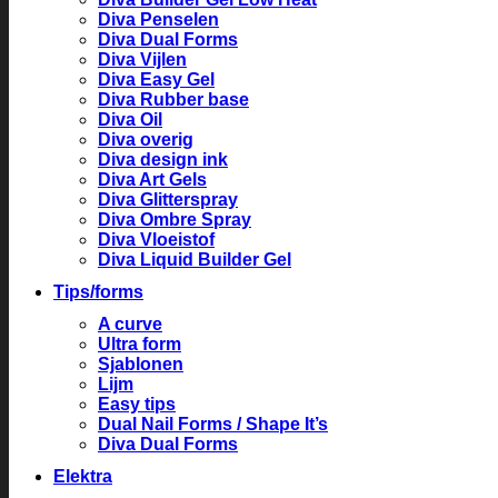
Diva Penselen
Diva Dual Forms
Diva Vijlen
Diva Easy Gel
Diva Rubber base
Diva Oil
Diva overig
Diva design ink
Diva Art Gels
Diva Glitterspray
Diva Ombre Spray
Diva Vloeistof
Diva Liquid Builder Gel
Tips/forms
A curve
Ultra form
Sjablonen
Lijm
Easy tips
Dual Nail Forms / Shape It’s
Diva Dual Forms
Elektra