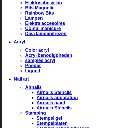
Elektrische vijlen
Bits Magnetic
Rainbow Bits
Lampen
Elektra accesoires
Combi manicure
Diva lampen/frezen
Acryl
Color acryl
Acryl benodigdheden
samples acryl
Poeder
Liqued
Nail art
Airnails
Airnails Stencils
Airnails apparatuur
Airnails paint
Airnails Stencils
Stamping
Stempel gel
Stempelplaten