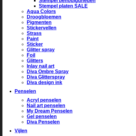
Stempel benodigdheden
Stempel platen SALE
Aqua Colors
Droogbloemen
Pigmenten
Stickervellen
Strass
Paint
Sticker
Glitter spray
Foil
Glitters
Inlay nail art
Diva Ombre Spray
Diva Glitterspray
Diva design ink
Penselen
Acryl penselen
Nail art penselen
My Dream Penselen
Gel penselen
Diva Penselen
Vijlen