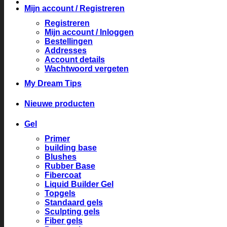
Mijn account / Registreren
Registreren
Mijn account / Inloggen
Bestellingen
Addresses
Account details
Wachtwoord vergeten
My Dream Tips
Nieuwe producten
Gel
Primer
building base
Blushes
Rubber Base
Fibercoat
Liquid Builder Gel
Topgels
Standaard gels
Sculpting gels
Fiber gels