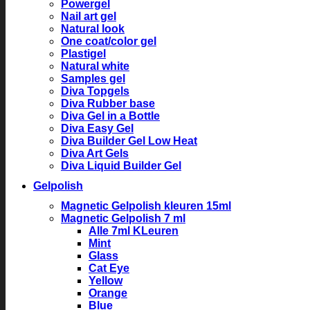
Powergel
Nail art gel
Natural look
One coat/color gel
Plastigel
Natural white
Samples gel
Diva Topgels
Diva Rubber base
Diva Gel in a Bottle
Diva Easy Gel
Diva Builder Gel Low Heat
Diva Art Gels
Diva Liquid Builder Gel
Gelpolish
Magnetic Gelpolish kleuren 15ml
Magnetic Gelpolish 7 ml
Alle 7ml KLeuren
Mint
Glass
Cat Eye
Yellow
Orange
Blue