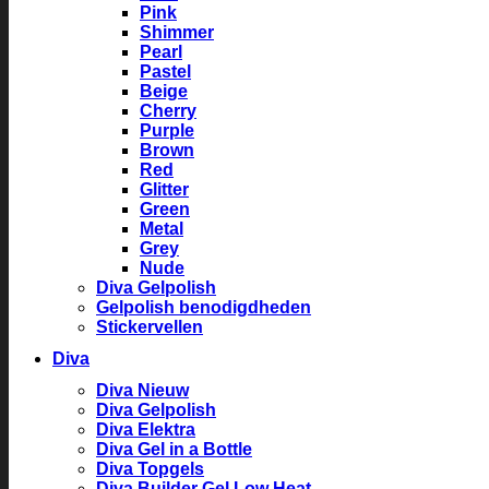
Pink
Shimmer
Pearl
Pastel
Beige
Cherry
Purple
Brown
Red
Glitter
Green
Metal
Grey
Nude
Diva Gelpolish
Gelpolish benodigdheden
Stickervellen
Diva
Diva Nieuw
Diva Gelpolish
Diva Elektra
Diva Gel in a Bottle
Diva Topgels
Diva Builder Gel Low Heat