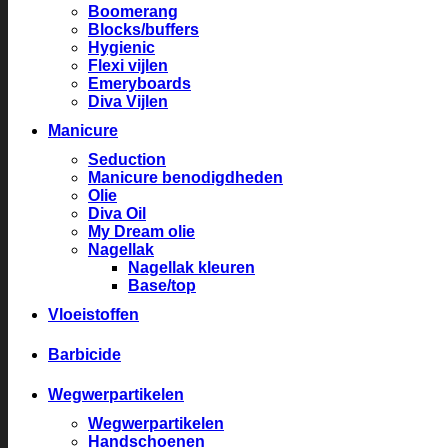
Boomerang
Blocks/buffers
Hygienic
Flexi vijlen
Emeryboards
Diva Vijlen
Manicure
Seduction
Manicure benodigdheden
Olie
Diva Oil
My Dream olie
Nagellak
Nagellak kleuren
Base/top
Vloeistoffen
Barbicide
Wegwerpartikelen
Wegwerpartikelen
Handschoenen