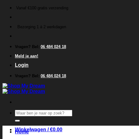
Ga
Vanaf €100 gratis verzending
naar
inhoud
Bezorging 1 á 2 werkdagen
Vragen? Bel:
06 484 024 18
Meld je aan!
Login
Vragen? Bel:
06 484 024 18
Zoeken
naar:
Winkelwagen /
€
0.00
Home