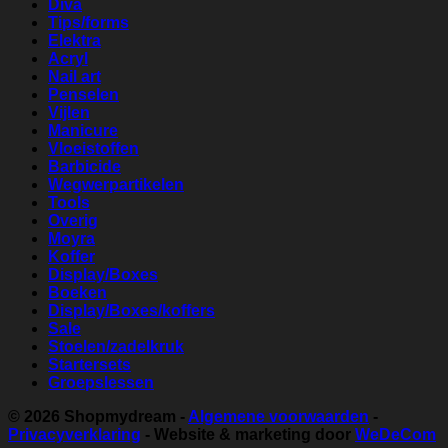
Diva
Tips/forms
Elektra
Acryl
Nail art
Penselen
Vijlen
Manicure
Vloeistoffen
Barbicide
Wegwerpartikelen
Tools
Overig
Moyra
Koffer
Display/Boxes
Boeken
Display/Boxes/koffers
Sale
Stoelen/zadelkruk
Startersets
Groepslessen
© 2026
Shopmydream
-
Algemene voorwaarden
-
Privacyverklaring
- Website & marketing door
WeDeCom