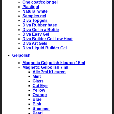
One coat/color gel
Plastigel
Natural white
Samples gel
Diva Topgels
Diva Rubber base
Diva Gel in a Bottle
Diva Easy Gel
Diva Builder Gel Low Heat
Diva Art Gels
Diva Liquid Builder Gel
Gelpolish
Magnetic Gelpolish kleuren 15ml
Magnetic Gelpolish 7 ml
Alle 7ml KLeuren
Mint
Glass
Cat Eye
Yellow
Orange
Blue
Pink
Shimmer
Pearl