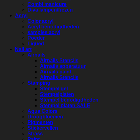
Combi manicure
Diva lampen/frezen
Acryl
Color acryl
Acryl benodigdheden
samples acryl
Poeder
Liqued
Nail art
Airnails
Airnails Stencils
Airnails apparatuur
Airnails paint
Airnails Stencils
Stamping
Stempel gel
Stempelplaten
Stempel benodigdheden
Stempel platen SALE
Aqua Colors
Droogbloemen
Pigmenten
Stickervellen
Strass
Paint