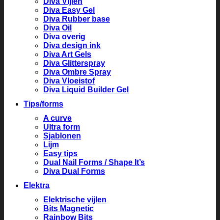
Diva Vijlen
Diva Easy Gel
Diva Rubber base
Diva Oil
Diva overig
Diva design ink
Diva Art Gels
Diva Glitterspray
Diva Ombre Spray
Diva Vloeistof
Diva Liquid Builder Gel
Tips/forms
A curve
Ultra form
Sjablonen
Lijm
Easy tips
Dual Nail Forms / Shape It’s
Diva Dual Forms
Elektra
Elektrische vijlen
Bits Magnetic
Rainbow Bits