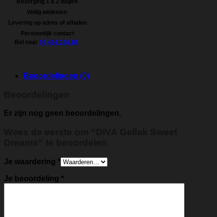
Bezorging 1 á 2 dagen
Veilig winkelen
Levering op adres of afhalen
Persoonlijk contact
Bel naar
06 484 024 18
Beoordelingen (0)
Beoordelingen
Er zijn nog geen beoordelingen.
Wees de eerste om “DIVA Gellak Sweet
Dreams” te beoordelen
Je waardering
*
Je beoordeling
*