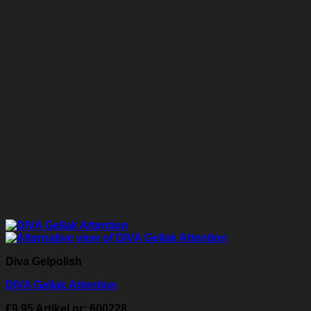
Diva Gelpolish
DIVA Gellak Attention
€
9.95
Artikel nr: 600228