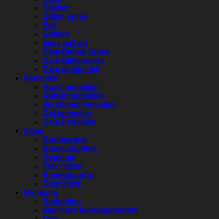
Sticker
Glitter spray
Foil
Glitters
Inlay nail art
Diva Ombre Spray
Diva Glitterspray
Diva design ink
Penselen
Acryl penselen
Nail art penselen
My Dream Penselen
Gel penselen
Diva Penselen
Vijlen
Boomerang
Blocks/buffers
Hygienic
Flexi vijlen
Emeryboards
Diva Vijlen
Manicure
Seduction
Manicure benodigdheden
Olie