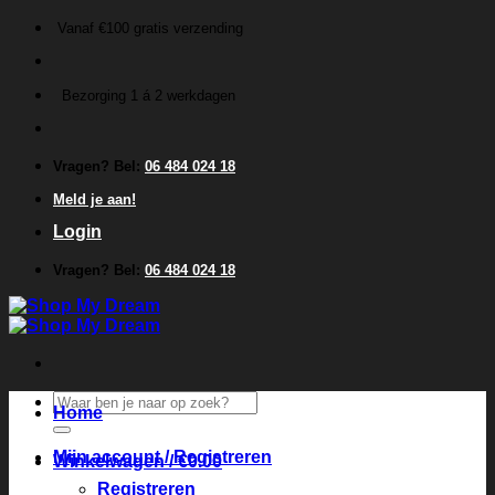
Ga
Vanaf €100 gratis verzending
naar
inhoud
Bezorging 1 á 2 werkdagen
Vragen? Bel:
06 484 024 18
Meld je aan!
Login
Vragen? Bel:
06 484 024 18
Zoeken
Home
naar:
Mijn account / Registreren
Winkelwagen /
€
0.00
Registreren