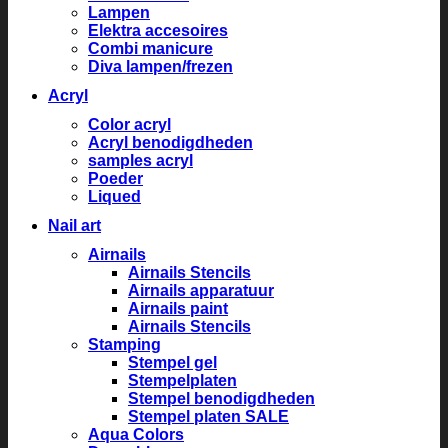
Lampen
Elektra accesoires
Combi manicure
Diva lampen/frezen
Acryl
Color acryl
Acryl benodigdheden
samples acryl
Poeder
Liqued
Nail art
Airnails
Airnails Stencils
Airnails apparatuur
Airnails paint
Airnails Stencils
Stamping
Stempel gel
Stempelplaten
Stempel benodigdheden
Stempel platen SALE
Aqua Colors