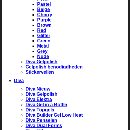
Pastel
Beige
Cherry
Purple
Brown
Red
Glitter
Green
Metal
Grey
Nude
Diva Gelpolish
Gelpolish benodigdheden
Stickervellen
Diva
Diva Nieuw
Diva Gelpolish
Diva Elektra
Diva Gel in a Bottle
Diva Topgels
Diva Builder Gel Low Heat
Diva Penselen
Diva Dual Forms