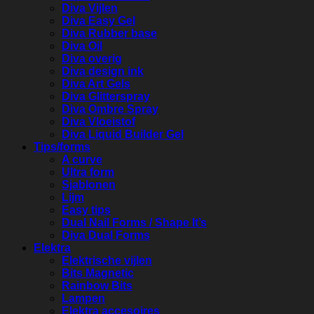
Diva Vijlen
Diva Easy Gel
Diva Rubber base
Diva Oil
Diva overig
Diva design ink
Diva Art Gels
Diva Glitterspray
Diva Ombre Spray
Diva Vloeistof
Diva Liquid Builder Gel
Tips/forms
A curve
Ultra form
Sjablonen
Lijm
Easy tips
Dual Nail Forms / Shape It’s
Diva Dual Forms
Elektra
Elektrische vijlen
Bits Magnetic
Rainbow Bits
Lampen
Elektra accesoires