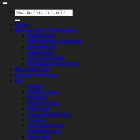
Zoeken
naar:
Home
Mijn account / Registreren
Registreren
Mijn account / Inloggen
Bestellingen
Addresses
Account details
Wachtwoord vergeten
My Dream Tips
Nieuwe producten
Gel
Primer
building base
Blushes
Rubber Base
Fibercoat
Liquid Builder Gel
Topgels
Standaard gels
Sculpting gels
Fiber gels