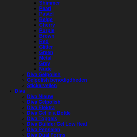
Shimmer
Pearl
Pastel
Beige
Cherry
Purple
Brown
Red
Glitter
Green
Metal
Grey
Nude
Diva Gelpolish
Gelpolish benodigdheden
Stickervellen
Diva
Diva Nieuw
Diva Gelpolish
Diva Elektra
Diva Gel in a Bottle
Diva Topgels
Diva Builder Gel Low Heat
Diva Penselen
Diva Dual Forms