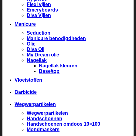
Flexi vijlen
Emeryboards
Diva Vijlen
Manicure
Seduction
Manicure benodigdheden
Olie
Diva Oil
My Dream olie
Nagellak
Nagellak kleuren
Base/top
Vloeistoffen
Barbicide
Wegwerpartikelen
Wegwerpartikelen
Handschoenen
Handschoenen omdoos 10×100
Mondmaskers