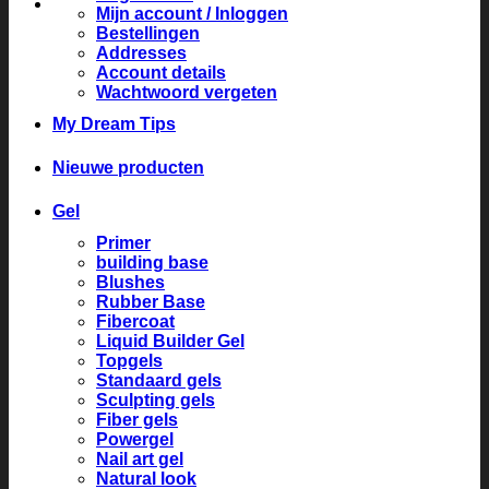
Mijn account / Inloggen
Bestellingen
Addresses
Account details
Wachtwoord vergeten
My Dream Tips
Nieuwe producten
Gel
Primer
building base
Blushes
Rubber Base
Fibercoat
Liquid Builder Gel
Topgels
Standaard gels
Sculpting gels
Fiber gels
Powergel
Nail art gel
Natural look