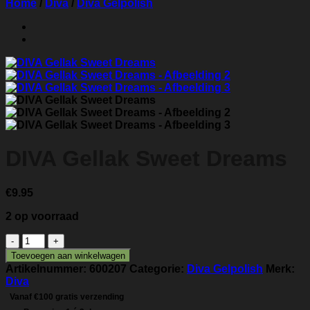
Home
/
Diva
/
Diva Gelpolish
DIVA Gellak Sweet Dreams
€
9.95
2 op voorraad
DIVA
Gellak
Toevoegen aan winkelwagen
Sweet
Artikelnummer:
600207
Categorie:
Diva Gelpolish
Merk:
Dreams
Diva
aantal
Vanaf €100 gratis verzending