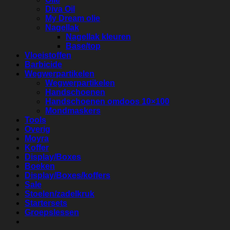
Diva Oil
My Dream olie
Nagellak
Nagellak kleuren
Base/top
Vloeistoffen
Barbicide
Wegwerpartikelen
Wegwerpartikelen
Handschoenen
Handschoenen omdoos 10×100
Mondmaskers
Tools
Overig
Moyra
Koffer
Display/Boxes
Boeken
Display/Boxes/koffers
Sale
Stoelen/zadelkruk
Startersets
Groepslessen