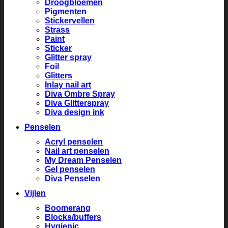
Droogbloemen
Pigmenten
Stickervellen
Strass
Paint
Sticker
Glitter spray
Foil
Glitters
Inlay nail art
Diva Ombre Spray
Diva Glitterspray
Diva design ink
Penselen
Acryl penselen
Nail art penselen
My Dream Penselen
Gel penselen
Diva Penselen
Vijlen
Boomerang
Blocks/buffers
Hygienic