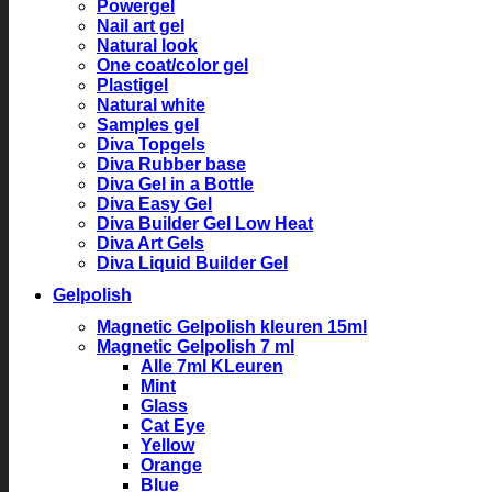
Powergel
Nail art gel
Natural look
One coat/color gel
Plastigel
Natural white
Samples gel
Diva Topgels
Diva Rubber base
Diva Gel in a Bottle
Diva Easy Gel
Diva Builder Gel Low Heat
Diva Art Gels
Diva Liquid Builder Gel
Gelpolish
Magnetic Gelpolish kleuren 15ml
Magnetic Gelpolish 7 ml
Alle 7ml KLeuren
Mint
Glass
Cat Eye
Yellow
Orange
Blue