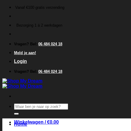
Ga
Vanaf €100 gratis verzending
naar
inhoud
Bezorging 1 á 2 werkdagen
Vragen? Bel:
06 484 024 18
Meld je aan!
Login
Vragen? Bel:
06 484 024 18
Zoeken
naar:
Winkelwagen /
€
0.00
Home