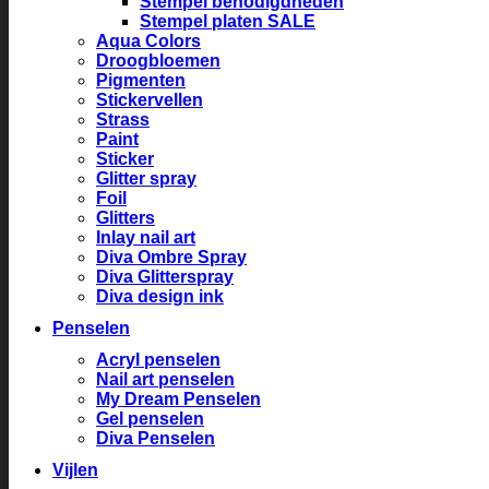
Stempel benodigdheden
Stempel platen SALE
Aqua Colors
Droogbloemen
Pigmenten
Stickervellen
Strass
Paint
Sticker
Glitter spray
Foil
Glitters
Inlay nail art
Diva Ombre Spray
Diva Glitterspray
Diva design ink
Penselen
Acryl penselen
Nail art penselen
My Dream Penselen
Gel penselen
Diva Penselen
Vijlen