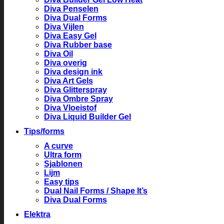
Diva Penselen
Diva Dual Forms
Diva Vijlen
Diva Easy Gel
Diva Rubber base
Diva Oil
Diva overig
Diva design ink
Diva Art Gels
Diva Glitterspray
Diva Ombre Spray
Diva Vloeistof
Diva Liquid Builder Gel
Tips/forms
A curve
Ultra form
Sjablonen
Lijm
Easy tips
Dual Nail Forms / Shape It’s
Diva Dual Forms
Elektra