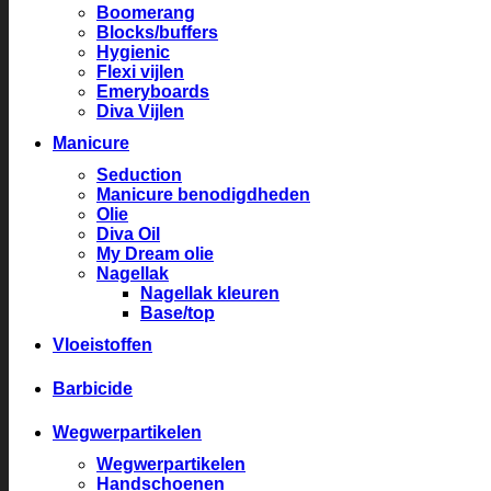
Boomerang
Blocks/buffers
Hygienic
Flexi vijlen
Emeryboards
Diva Vijlen
Manicure
Seduction
Manicure benodigdheden
Olie
Diva Oil
My Dream olie
Nagellak
Nagellak kleuren
Base/top
Vloeistoffen
Barbicide
Wegwerpartikelen
Wegwerpartikelen
Handschoenen