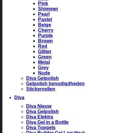
Pink
Shimmer
Pearl
Pastel
Beige
Cherry
Purple
Brown
Red
Glitter
Green
Metal
Grey
Nude
Diva Gelpolish
Gelpolish benodigdheden
Stickervellen
Diva
Diva Nieuw
Diva Gelpolish
Diva Elektra
Diva Gel in a Bottle
Diva Topgels
Diva Builder Gel Low Heat