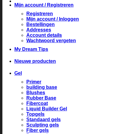
Mijn account / Registreren
Registreren
Mijn account / Inloggen
Bestellingen
Addresses
Account details
Wachtwoord vergeten
My Dream Tips
Nieuwe producten
Gel
Primer
building base
Blushes
Rubber Base
Fibercoat
Liquid Builder Gel
Topgels
Standaard gels
Sculpting gels
Fiber gels