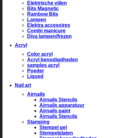
Elektrische vijlen
Bits Magnetic
Rainbow Bits
Lampen
Elektra accesoires
Combi manicure
Diva lampen/frezen
Acryl
Color acryl
Acryl benodigdheden
samples acryl
Poeder
Liqued
Nail art
Airnails
Airnails Stencils
Airnails apparatuur
Airnails paint
Airnails Stencils
Stamping
Stempel gel
Stempelplaten