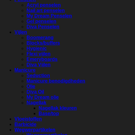
Acryl penselen
Nail art penselen
My Dream Penselen
Gel penselen
Diva Penselen
Vijlen
Boomerang
Blocks/buffers
Hygienic
Flexi vijlen
Emeryboards
Diva Vijlen
Manicure
Seduction
Manicure benodigdheden
Olie
Diva Oil
My Dream olie
Nagellak
Nagellak kleuren
Base/top
Vloeistoffen
Barbicide
Wegwerpartikelen