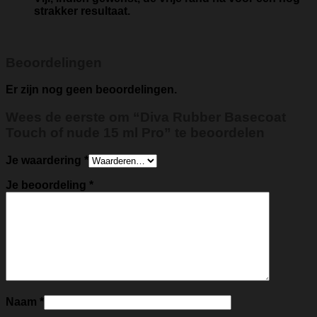
strakker resultaat.
Beoordelingen
Er zijn nog geen beoordelingen.
Wees de eerste om “Diva Rubber Basecoat
Touch of nude 15 ml Pro” te beoordelen
Je waardering
*
Je beoordeling
*
Naam
*