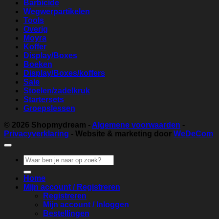
Barbicide
Wegwerpartikelen
Tools
Overig
Moyra
Koffer
Display/Boxes
Boeken
Display/Boxes/koffers
Sale
Stoelen/zadelkruk
Startersets
Groepslessen
© 2026
Shopmydream
-
Algemene voorwaarden
-
Privacyverklaring
- Website & marketing door
WeDeCom
Zoeken
naar:
Home
Mijn account / Registreren
Registreren
Mijn account / Inloggen
Bestellingen