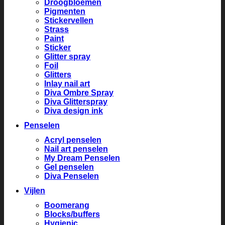
Droogbloemen
Pigmenten
Stickervellen
Strass
Paint
Sticker
Glitter spray
Foil
Glitters
Inlay nail art
Diva Ombre Spray
Diva Glitterspray
Diva design ink
Penselen
Acryl penselen
Nail art penselen
My Dream Penselen
Gel penselen
Diva Penselen
Vijlen
Boomerang
Blocks/buffers
Hygienic