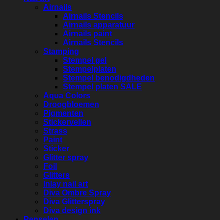
Airnails
Airnails Stencils
Airnails apparatuur
Airnails paint
Airnails Stencils
Stamping
Stempel gel
Stempelplaten
Stempel benodigdheden
Stempel platen SALE
Aqua Colors
Droogbloemen
Pigmenten
Stickervellen
Strass
Paint
Sticker
Glitter spray
Foil
Glitters
Inlay nail art
Diva Ombre Spray
Diva Glitterspray
Diva design ink
Penselen