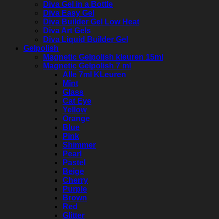
Diva Gel in a Bottle
Diva Easy Gel
Diva Builder Gel Low Heat
Diva Art Gels
Diva Liquid Builder Gel
Gelpolish
Magnetic Gelpolish kleuren 15ml
Magnetic Gelpolish 7 ml
Alle 7ml KLeuren
Mint
Glass
Cat Eye
Yellow
Orange
Blue
Pink
Shimmer
Pearl
Pastel
Beige
Cherry
Purple
Brown
Red
Glitter