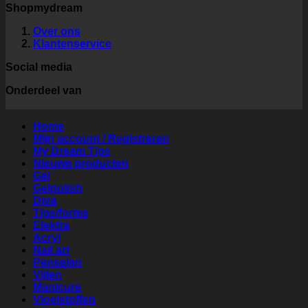
Shopmydream
Over ons
Klantenservice
Social media
Onderdeel van
Home
Mijn account / Registreren
My Dream Tips
Nieuwe producten
Gel
Gelpolish
Diva
Tips/forms
Elektra
Acryl
Nail art
Penselen
Vijlen
Manicure
Vloeistoffen