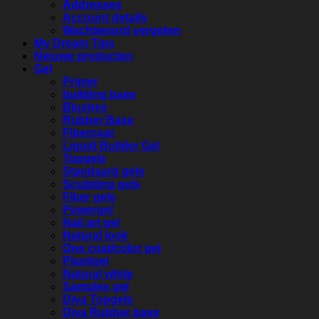
Addresses
Account details
Wachtwoord vergeten
My Dream Tips
Nieuwe producten
Gel
Primer
building base
Blushes
Rubber Base
Fibercoat
Liquid Builder Gel
Topgels
Standaard gels
Sculpting gels
Fiber gels
Powergel
Nail art gel
Natural look
One coat/color gel
Plastigel
Natural white
Samples gel
Diva Topgels
Diva Rubber base