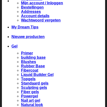
Mijn account / Inloggen
Bestellingen
Addresses
Account details
Wachtwoord vergeten
My Dream Tips
Nieuwe producten
Gel
Primer
building base
Blushes
Rubber Base
Fibercoat
Liquid Builder Gel
Topgels
Standaard gels
Sculpting gels
Fiber gels
Powergel
Nail art gel
Natural look