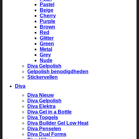
Pastel
Beige
Cherry
Purple
Brown
Red
Glitter
Green
Metal
Grey
Nude
Diva Gelpolish
Gelpolish benodigdheden
Stickervellen
Diva
Diva Nieuw
Diva Gelpolish
Diva Elektra
Diva Gel in a Bottle
Diva Topgels
Diva Builder Gel Low Heat
Diva Penselen
Diva Dual Forms