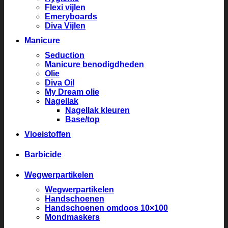
Flexi vijlen
Emeryboards
Diva Vijlen
Manicure
Seduction
Manicure benodigdheden
Olie
Diva Oil
My Dream olie
Nagellak
Nagellak kleuren
Base/top
Vloeistoffen
Barbicide
Wegwerpartikelen
Wegwerpartikelen
Handschoenen
Handschoenen omdoos 10×100
Mondmaskers