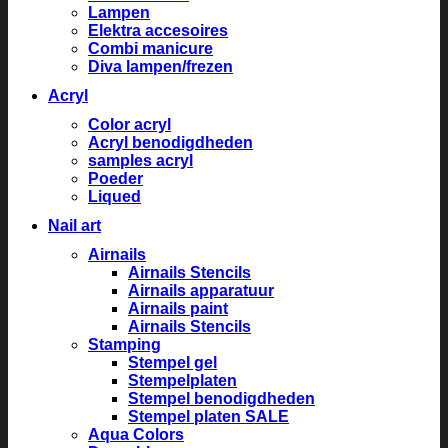
Lampen
Elektra accesoires
Combi manicure
Diva lampen/frezen
Acryl
Color acryl
Acryl benodigdheden
samples acryl
Poeder
Liqued
Nail art
Airnails
Airnails Stencils
Airnails apparatuur
Airnails paint
Airnails Stencils
Stamping
Stempel gel
Stempelplaten
Stempel benodigdheden
Stempel platen SALE
Aqua Colors