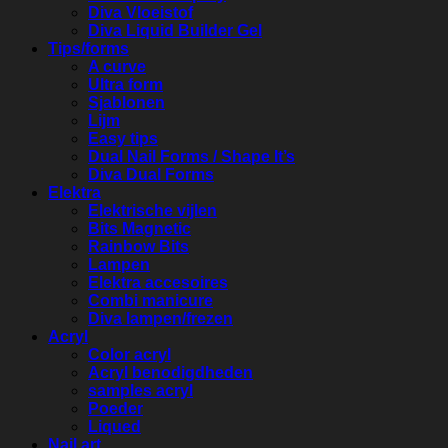
Diva Vloeistof
Diva Liquid Builder Gel
Tips/forms
A curve
Ultra form
Sjablonen
Lijm
Easy tips
Dual Nail Forms / Shape It’s
Diva Dual Forms
Elektra
Elektrische vijlen
Bits Magnetic
Rainbow Bits
Lampen
Elektra accesoires
Combi manicure
Diva lampen/frezen
Acryl
Color acryl
Acryl benodigdheden
samples acryl
Poeder
Liqued
Nail art