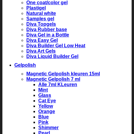
One coat/color gel
Plastigel
Natural white
Samples gel
Diva Topgels
Diva Rubber base
Diva Gel in a Bottle
Diva Easy Gel
Diva Builder Gel Low Heat
Diva Art Gels
Diva Liquid Builder Gel
Gelpolish
Magnetic Gelpolish kleuren 15ml
Magnetic Gelpolish 7 ml
Alle 7ml KLeuren
Mint
Glass
Cat Eye
Yellow
Orange
Blue
Pink
Shimmer
Pearl