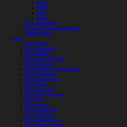
Green
Metal
Grey
Nude
Diva Gelpolish
Gelpolish benodigdheden
Stickervellen
Diva
Diva Nieuw
Diva Gelpolish
Diva Elektra
Diva Gel in a Bottle
Diva Topgels
Diva Builder Gel Low Heat
Diva Penselen
Diva Dual Forms
Diva Vijlen
Diva Easy Gel
Diva Rubber base
Diva Oil
Diva overig
Diva design ink
Diva Art Gels
Diva Glitterspray
Diva Ombre Spray