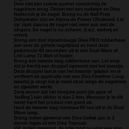
Duw met een cuticle pusher voorzichtig de
nagelriem terug. Ontvet met een nailwipe en Diva
Nailscrub je de nagel. Breng nu de Nail Prep
Dehydrator aan en hierna de Primer Ultrabond. Let
op: raak daarna de nagel niet meer aan met de
vingers. De nagel is nu schoon, d.w.z. stofvrij en
vetvrij.
Breng een dun inpoetslaagje Diva PRO rubberbase
aan over de gehele nagelplaat en hard deze
gedurende 60 seconden uit in een Dual Wave of
Led Lamp 72 Watt of hoger.
Breng een tweede laag rubberbase aan. Let erop
dat je hierbij een druppel opneemt met het kwastje.
Deze druppel laat je van het kwastje ‘glijden’ en je
verifieert de applicatie met een Diva Fineliner Long
waarbij je zorgt dat je mooi strak langs de nagelriem
en zijwallen werkt.
Zorg ervoor dat het hoogste punt (de apex of
‘bolling’) niet dikker is dan 2 mm. Wanneer je te dik
werkt hard het product niet goed uit.
Hard de tweede laag minimaal 60 sec uit in de Dual
Wave lamp.
Breng indien gewenst een Diva Gellak aan in 2
dunne lagen of een Diva Topcoat.
Vijl, indien gewenst, de vrije rand na voor een nog