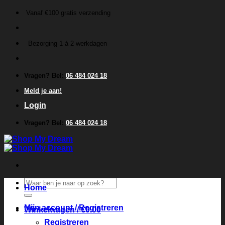
Ga
Vanaf €100 gratis verzending
naar
inhoud
Bezorging 1 á 2 werkdagen
Vragen? Bel:
06 484 024 18
Meld je aan!
Login
Vragen? Bel:
06 484 024 18
Zoeken
Home
naar:
Mijn account / Registreren
Winkelwagen /
€
0.00
Registreren