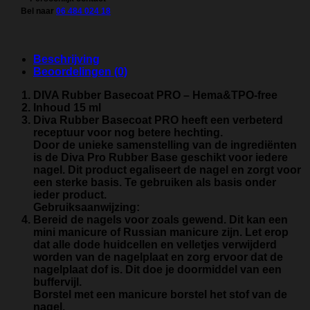
aantal
Bel naar
06 484 024 18
Beschrijving
Beoordelingen (0)
DIVA Rubber Basecoat PRO – Hema&TPO-free​
Inhoud 15 ml
Diva Rubber Basecoat PRO heeft een verbeterd
receptuur voor nog betere hechting.
Door de unieke samenstelling van de ingrediënten
is de Diva Pro Rubber Base geschikt voor iedere
nagel. Dit product egaliseert de nagel en zorgt voor
een sterke basis. Te gebruiken als basis onder
ieder product.
Gebruiksaanwijzing:
Bereid de nagels voor zoals gewend. Dit kan een
mini manicure of Russian manicure zijn. Let erop
dat alle dode huidcellen en velletjes verwijderd
worden van de nagelplaat en zorg ervoor dat de
nagelplaat dof is. Dit doe je doormiddel van een
buffervijl.
Borstel met een manicure borstel het stof van de
nagel.