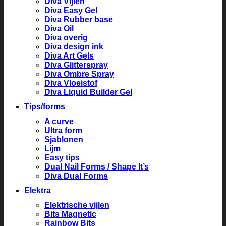
Diva Vijlen
Diva Easy Gel
Diva Rubber base
Diva Oil
Diva overig
Diva design ink
Diva Art Gels
Diva Glitterspray
Diva Ombre Spray
Diva Vloeistof
Diva Liquid Builder Gel
Tips/forms
A curve
Ultra form
Sjablonen
Lijm
Easy tips
Dual Nail Forms / Shape It’s
Diva Dual Forms
Elektra
Elektrische vijlen
Bits Magnetic
Rainbow Bits