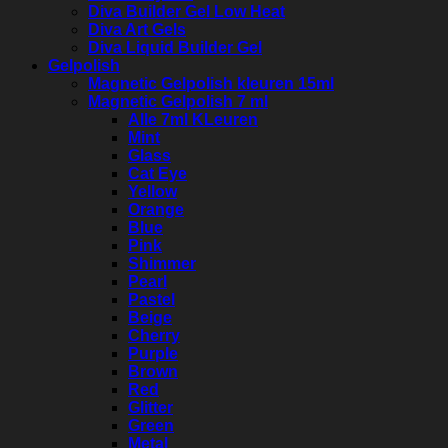
Diva Builder Gel Low Heat
Diva Art Gels
Diva Liquid Builder Gel
Gelpolish
Magnetic Gelpolish kleuren 15ml
Magnetic Gelpolish 7 ml
Alle 7ml KLeuren
Mint
Glass
Cat Eye
Yellow
Orange
Blue
Pink
Shimmer
Pearl
Pastel
Beige
Cherry
Purple
Brown
Red
Glitter
Green
Metal