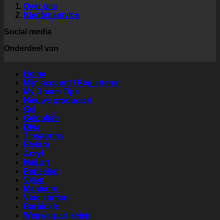
Over ons
Klantenservice
Social media
Onderdeel van
Home
Mijn account / Registreren
My Dream Tips
Nieuwe producten
Gel
Gelpolish
Diva
Tips/forms
Elektra
Acryl
Nail art
Penselen
Vijlen
Manicure
Vloeistoffen
Barbicide
Wegwerpartikelen