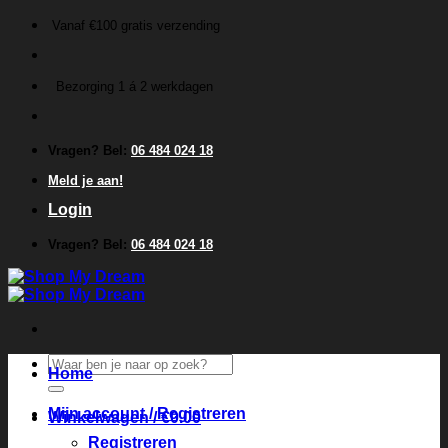
Ga
Vanaf €100 gratis verzending
naar
inhoud
Bezorging 1 á 2 werkdagen
Vragen? Bel:
06 484 024 18
Meld je aan!
Login
Vragen? Bel:
06 484 024 18
Zoeken
Home
naar:
Mijn account / Registreren
Winkelwagen /
€
0.00
Registreren