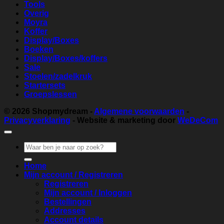
Tools
Overig
Moyra
Koffer
Display/Boxes
Boeken
Display/Boxes/koffers
Sale
Stoelen/zadelkruk
Startersets
Groepslessen
© 2026
Shopmydream
-
Algemene voorwaarden
-
Privacyverklaring
- Website & marketing door
WeDeCom
Zoeken
naar:
Home
Mijn account / Registreren
Registreren
Mijn account / Inloggen
Bestellingen
Addresses
Account details