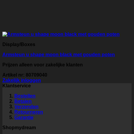
Display/Boxes
Armsteun u shape moon black met gouden poten
Prijzen alleen voor zakelijke klanten
Artikel nr: 80709040
Zakelijk inloggen
Klantservice
Bestellen
Betalen
Verzenden
Retourneren
Garantie
Shopmydream