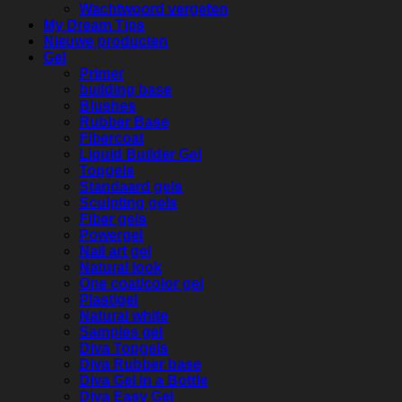
Wachtwoord vergeten
My Dream Tips
Nieuwe producten
Gel
Primer
building base
Blushes
Rubber Base
Fibercoat
Liquid Builder Gel
Topgels
Standaard gels
Sculpting gels
Fiber gels
Powergel
Nail art gel
Natural look
One coat/color gel
Plastigel
Natural white
Samples gel
Diva Topgels
Diva Rubber base
Diva Gel in a Bottle
Diva Easy Gel