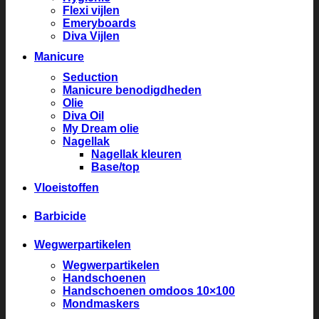
Flexi vijlen
Emeryboards
Diva Vijlen
Manicure
Seduction
Manicure benodigdheden
Olie
Diva Oil
My Dream olie
Nagellak
Nagellak kleuren
Base/top
Vloeistoffen
Barbicide
Wegwerpartikelen
Wegwerpartikelen
Handschoenen
Handschoenen omdoos 10×100
Mondmaskers