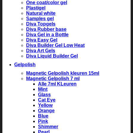
One coat/color gel
Plastigel
Natural white
Samples gel
Diva Topgels
Diva Rubber base
Diva Gel in a Bottle
Diva Easy Gel
Diva Builder Gel Low Heat
Diva Art Gels
Diva Liquid Builder Gel
Gelpolish
Magnetic Gelpolish kleuren 15ml
Magnetic Gelpolish 7 ml
Alle 7ml KLeuren
Mint
Glass
Cat Eye
Yellow
Orange
Blue
Pink
Shimmer
Pearl