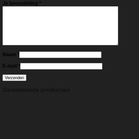
Je beoordeling
*
Naam
*
E-mail
*
Gerelateerde producten