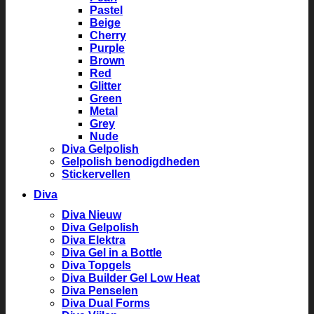
Pastel
Beige
Cherry
Purple
Brown
Red
Glitter
Green
Metal
Grey
Nude
Diva Gelpolish
Gelpolish benodigdheden
Stickervellen
Diva
Diva Nieuw
Diva Gelpolish
Diva Elektra
Diva Gel in a Bottle
Diva Topgels
Diva Builder Gel Low Heat
Diva Penselen
Diva Dual Forms