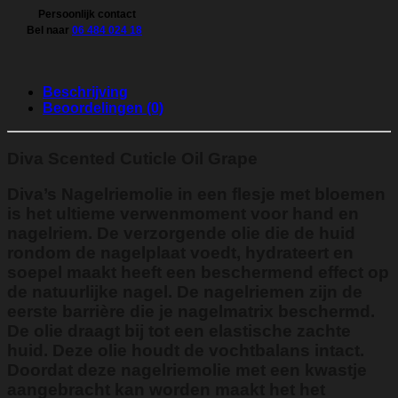
Persoonlijk contact
Bel naar
06 484 024 18
Beschrijving
Beoordelingen (0)
Diva Scented Cuticle Oil Grape
Diva’s Nagelriemolie in een flesje met bloemen
is het ultieme verwenmoment voor hand en
nagelriem. De verzorgende olie die de huid
rondom de nagelplaat voedt, hydrateert en
soepel maakt heeft een beschermend effect op
de natuurlijke nagel. De nagelriemen zijn de
eerste barrière die je nagelmatrix beschermd.
De olie draagt bij tot een elastische zachte
huid. Deze olie houdt de vochtbalans intact.
Doordat deze nagelriemolie met een kwastje
aangebracht kan worden maakt het het