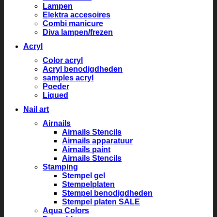
Lampen
Elektra accesoires
Combi manicure
Diva lampen/frezen
Acryl
Color acryl
Acryl benodigdheden
samples acryl
Poeder
Liqued
Nail art
Airnails
Airnails Stencils
Airnails apparatuur
Airnails paint
Airnails Stencils
Stamping
Stempel gel
Stempelplaten
Stempel benodigdheden
Stempel platen SALE
Aqua Colors