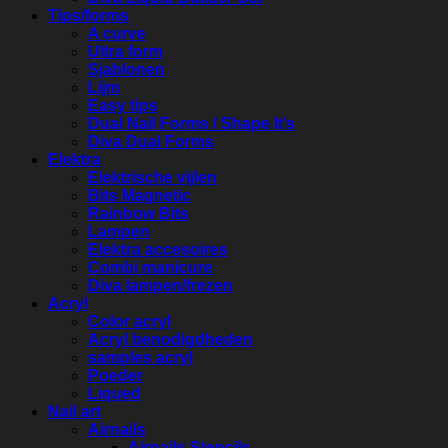
Tips/forms
A curve
Ultra form
Sjablonen
Lijm
Easy tips
Dual Nail Forms / Shape It’s
Diva Dual Forms
Elektra
Elektrische vijlen
Bits Magnetic
Rainbow Bits
Lampen
Elektra accesoires
Combi manicure
Diva lampen/frezen
Acryl
Color acryl
Acryl benodigdheden
samples acryl
Poeder
Liqued
Nail art
Airnails
Airnails Stencils