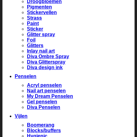
Droogbloemen
Pigmenten
Stickervellen
Strass
Paint
Sticker
Glitter spray
Foil
Glitters
Inlay nail art
Diva Ombre Spray
Diva Glitterspray
Diva design ink
Penselen
Acryl penselen
Nail art penselen
My Dream Penselen
Gel penselen
Diva Penselen
Vijlen
Boomerang
Blocks/buffers
Hygienic