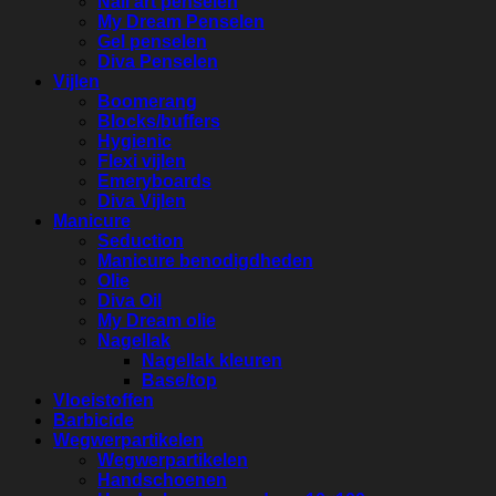
Nail art penselen
My Dream Penselen
Gel penselen
Diva Penselen
Vijlen
Boomerang
Blocks/buffers
Hygienic
Flexi vijlen
Emeryboards
Diva Vijlen
Manicure
Seduction
Manicure benodigdheden
Olie
Diva Oil
My Dream olie
Nagellak
Nagellak kleuren
Base/top
Vloeistoffen
Barbicide
Wegwerpartikelen
Wegwerpartikelen
Handschoenen