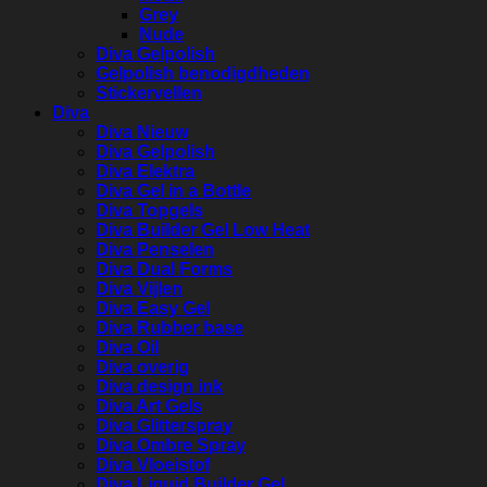
Grey
Nude
Diva Gelpolish
Gelpolish benodigdheden
Stickervellen
Diva
Diva Nieuw
Diva Gelpolish
Diva Elektra
Diva Gel in a Bottle
Diva Topgels
Diva Builder Gel Low Heat
Diva Penselen
Diva Dual Forms
Diva Vijlen
Diva Easy Gel
Diva Rubber base
Diva Oil
Diva overig
Diva design ink
Diva Art Gels
Diva Glitterspray
Diva Ombre Spray
Diva Vloeistof
Diva Liquid Builder Gel