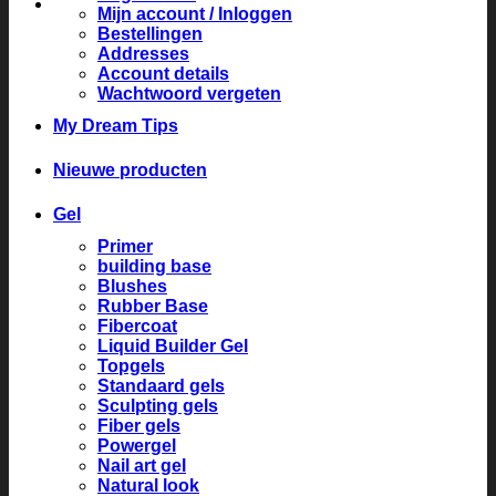
Mijn account / Inloggen
Bestellingen
Addresses
Account details
Wachtwoord vergeten
My Dream Tips
Nieuwe producten
Gel
Primer
building base
Blushes
Rubber Base
Fibercoat
Liquid Builder Gel
Topgels
Standaard gels
Sculpting gels
Fiber gels
Powergel
Nail art gel
Natural look