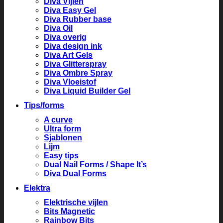
Diva Vijlen
Diva Easy Gel
Diva Rubber base
Diva Oil
Diva overig
Diva design ink
Diva Art Gels
Diva Glitterspray
Diva Ombre Spray
Diva Vloeistof
Diva Liquid Builder Gel
Tips/forms
A curve
Ultra form
Sjablonen
Lijm
Easy tips
Dual Nail Forms / Shape It’s
Diva Dual Forms
Elektra
Elektrische vijlen
Bits Magnetic
Rainbow Bits