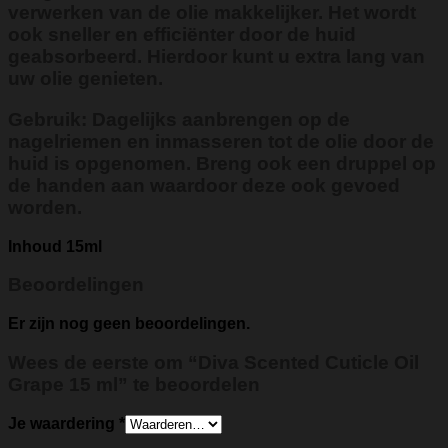
verwerken van de olie makkelijker. Het wordt
ook sneller en efficiënter door de huid
geabsorbeerd. Hierdoor kunt u extra lang van
uw olie genieten.
Gebruik: Dagelijks aanbrengen op de
nagelriemen en inmasseren tot de olie door de
huid is opgenomen. Breng ook een druppel op
de handen aan waardoor deze ook gevoed
worden.
Inhoud 15ml
Beoordelingen
Er zijn nog geen beoordelingen.
Wees de eerste om “Diva Scented Cuticle Oil
Grape 15 ml” te beoordelen
Je waardering
*