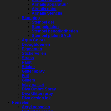
Airnails apparatuur
Airnails paint
Airnails Stencils
Stamping
Stempel gel
Stempelplaten
Stempel benodigdheden
Stempel platen SALE
Aqua Colors
Droogbloemen
Pigmenten
Stickervellen
Strass
Paint
Sticker
Glitter spray
Foil
Glitters
Inlay nail art
Diva Ombre Spray
Diva Glitterspray
Diva design ink
Penselen
Acryl penselen