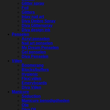
Glitter spray
Foil
Glitters
Inlay nail art
Diva Ombre Spray
Diva Glitterspray
Diva design ink
Penselen
Acryl penselen
Nail art penselen
My Dream Penselen
Gel penselen
Diva Penselen
Vijlen
Boomerang
Blocks/buffers
Hygienic
Flexi vijlen
Emeryboards
Diva Vijlen
Manicure
Seduction
Manicure benodigdheden
Olie
Diva Oil