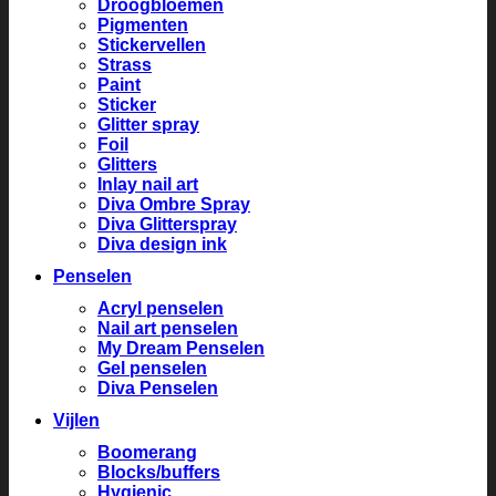
Droogbloemen
Pigmenten
Stickervellen
Strass
Paint
Sticker
Glitter spray
Foil
Glitters
Inlay nail art
Diva Ombre Spray
Diva Glitterspray
Diva design ink
Penselen
Acryl penselen
Nail art penselen
My Dream Penselen
Gel penselen
Diva Penselen
Vijlen
Boomerang
Blocks/buffers
Hygienic