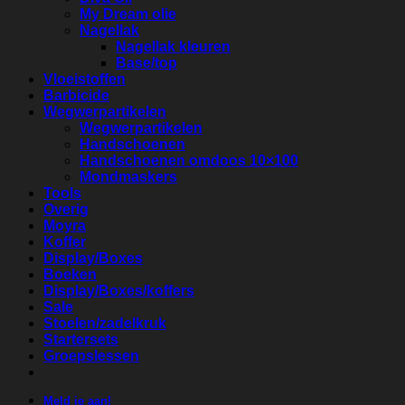
My Dream olie
Nagellak
Nagellak kleuren
Base/top
Vloeistoffen
Barbicide
Wegwerpartikelen
Wegwerpartikelen
Handschoenen
Handschoenen omdoos 10×100
Mondmaskers
Tools
Overig
Moyra
Koffer
Display/Boxes
Boeken
Display/Boxes/koffers
Sale
Stoelen/zadelkruk
Startersets
Groepslessen
Meld je aan!