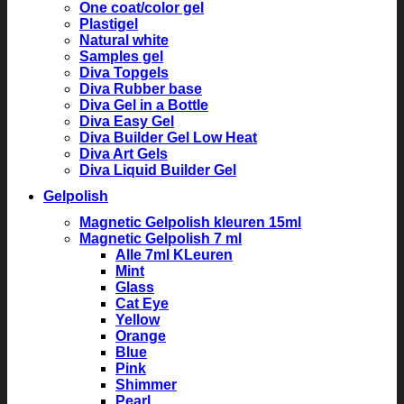
One coat/color gel
Plastigel
Natural white
Samples gel
Diva Topgels
Diva Rubber base
Diva Gel in a Bottle
Diva Easy Gel
Diva Builder Gel Low Heat
Diva Art Gels
Diva Liquid Builder Gel
Gelpolish
Magnetic Gelpolish kleuren 15ml
Magnetic Gelpolish 7 ml
Alle 7ml KLeuren
Mint
Glass
Cat Eye
Yellow
Orange
Blue
Pink
Shimmer
Pearl