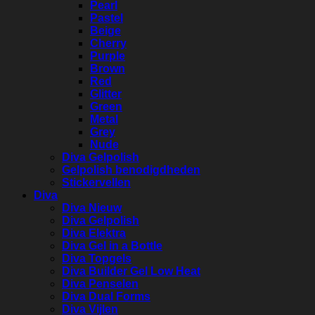
Pearl
Pastel
Beige
Cherry
Purple
Brown
Red
Glitter
Green
Metal
Grey
Nude
Diva Gelpolish
Gelpolish benodigdheden
Stickervellen
Diva
Diva Nieuw
Diva Gelpolish
Diva Elektra
Diva Gel in a Bottle
Diva Topgels
Diva Builder Gel Low Heat
Diva Penselen
Diva Dual Forms
Diva Vijlen