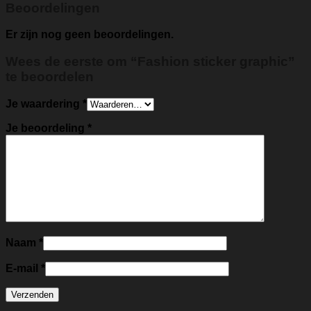
Beoordelingen
Er zijn nog geen beoordelingen.
Wees de eerste om “Fashion sticker graphic”
te beoordelen
Je waardering
*
Je beoordeling
*
Naam
*
E-mail
*