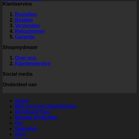
Klantservice
Bestellen
Betalen
Verzenden
Retourneren
Garantie
Shopmydream
Over ons
Klantenservice
Social media
Onderdeel van
Home
Mijn account / Registreren
My Dream Tips
Nieuwe producten
Gel
Gelpolish
Diva