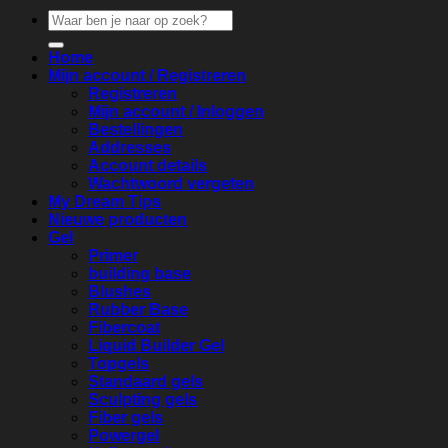
Zoeken
naar:
Home
Mijn account / Registreren
Registreren
Mijn account / Inloggen
Bestellingen
Addresses
Account details
Wachtwoord vergeten
My Dream Tips
Nieuwe producten
Gel
Primer
building base
Blushes
Rubber Base
Fibercoat
Liquid Builder Gel
Topgels
Standaard gels
Sculpting gels
Fiber gels
Powergel