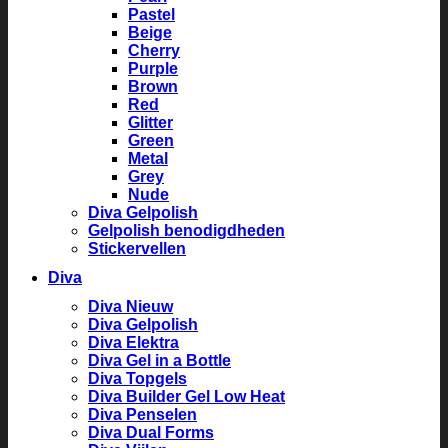
Pastel
Beige
Cherry
Purple
Brown
Red
Glitter
Green
Metal
Grey
Nude
Diva Gelpolish
Gelpolish benodigdheden
Stickervellen
Diva
Diva Nieuw
Diva Gelpolish
Diva Elektra
Diva Gel in a Bottle
Diva Topgels
Diva Builder Gel Low Heat
Diva Penselen
Diva Dual Forms