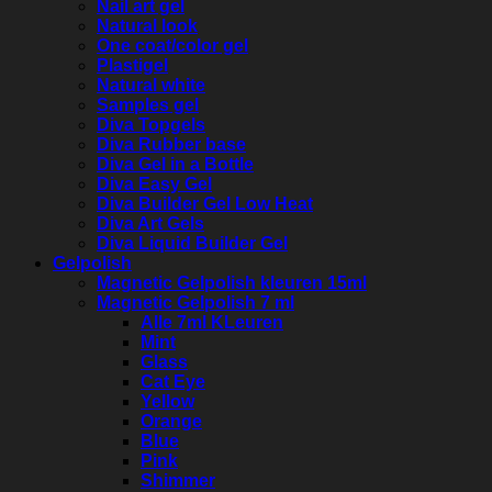
Nail art gel
Natural look
One coat/color gel
Plastigel
Natural white
Samples gel
Diva Topgels
Diva Rubber base
Diva Gel in a Bottle
Diva Easy Gel
Diva Builder Gel Low Heat
Diva Art Gels
Diva Liquid Builder Gel
Gelpolish
Magnetic Gelpolish kleuren 15ml
Magnetic Gelpolish 7 ml
Alle 7ml KLeuren
Mint
Glass
Cat Eye
Yellow
Orange
Blue
Pink
Shimmer