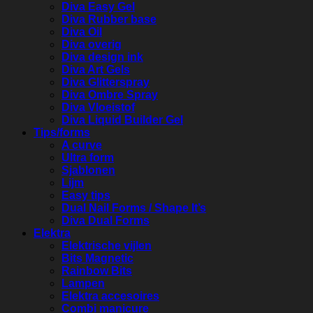
Diva Easy Gel
Diva Rubber base
Diva Oil
Diva overig
Diva design ink
Diva Art Gels
Diva Glitterspray
Diva Ombre Spray
Diva Vloeistof
Diva Liquid Builder Gel
Tips/forms
A curve
Ultra form
Sjablonen
Lijm
Easy tips
Dual Nail Forms / Shape It’s
Diva Dual Forms
Elektra
Elektrische vijlen
Bits Magnetic
Rainbow Bits
Lampen
Elektra accesoires
Combi manicure