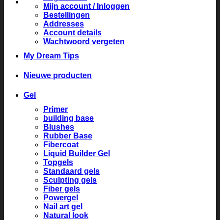
Mijn account / Inloggen
Bestellingen
Addresses
Account details
Wachtwoord vergeten
My Dream Tips
Nieuwe producten
Gel
Primer
building base
Blushes
Rubber Base
Fibercoat
Liquid Builder Gel
Topgels
Standaard gels
Sculpting gels
Fiber gels
Powergel
Nail art gel
Natural look