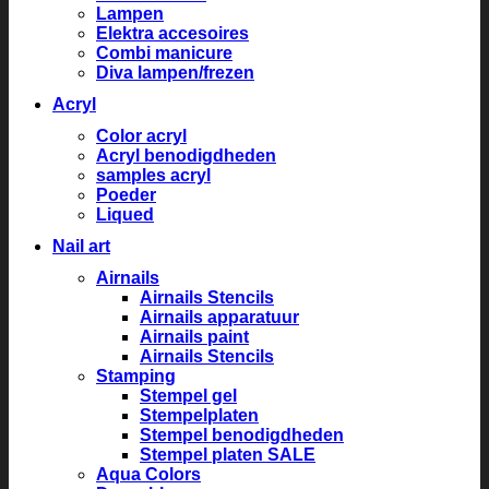
Lampen
Elektra accesoires
Combi manicure
Diva lampen/frezen
Acryl
Color acryl
Acryl benodigdheden
samples acryl
Poeder
Liqued
Nail art
Airnails
Airnails Stencils
Airnails apparatuur
Airnails paint
Airnails Stencils
Stamping
Stempel gel
Stempelplaten
Stempel benodigdheden
Stempel platen SALE
Aqua Colors