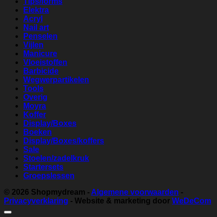
Tips/forms
Elektra
Acryl
Nail art
Penselen
Vijlen
Manicure
Vloeistoffen
Barbicide
Wegwerpartikelen
Tools
Overig
Moyra
Koffer
Display/Boxes
Boeken
Display/Boxes/koffers
Sale
Stoelen/zadelkruk
Startersets
Groepslessen
© 2026
Shopmydream
-
Algemene voorwaarden
-
Privacyverklaring
- Website & marketing door
WeDeCom