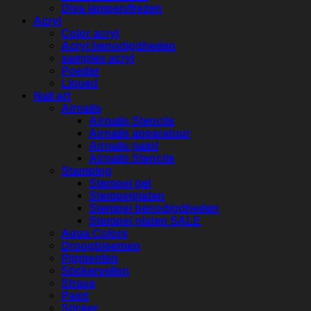
Diva lampen/frezen
Acryl
Color acryl
Acryl benodigdheden
samples acryl
Poeder
Liqued
Nail art
Airnails
Airnails Stencils
Airnails apparatuur
Airnails paint
Airnails Stencils
Stamping
Stempel gel
Stempelplaten
Stempel benodigdheden
Stempel platen SALE
Aqua Colors
Droogbloemen
Pigmenten
Stickervellen
Strass
Paint
Sticker