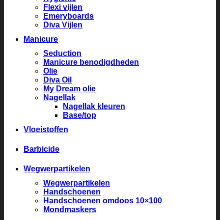
Flexi vijlen
Emeryboards
Diva Vijlen
Manicure
Seduction
Manicure benodigdheden
Olie
Diva Oil
My Dream olie
Nagellak
Nagellak kleuren
Base/top
Vloeistoffen
Barbicide
Wegwerpartikelen
Wegwerpartikelen
Handschoenen
Handschoenen omdoos 10×100
Mondmaskers