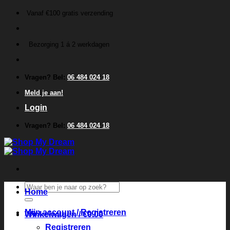
Ga
Vanaf €100 gratis verzending
naar
inhoud
Bezorging 1 á 2 werkdagen
Vragen? Bel:
06 484 024 18
Meld je aan!
Login
Vragen? Bel:
06 484 024 18
Zoeken
Home
naar:
Mijn account / Registreren
Winkelwagen /
€
0.00
Registreren