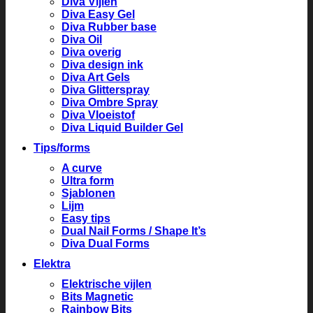
Diva Vijlen
Diva Easy Gel
Diva Rubber base
Diva Oil
Diva overig
Diva design ink
Diva Art Gels
Diva Glitterspray
Diva Ombre Spray
Diva Vloeistof
Diva Liquid Builder Gel
Tips/forms
A curve
Ultra form
Sjablonen
Lijm
Easy tips
Dual Nail Forms / Shape It’s
Diva Dual Forms
Elektra
Elektrische vijlen
Bits Magnetic
Rainbow Bits