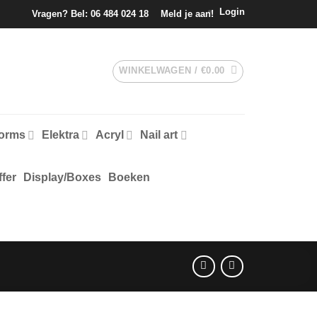
Login
Vragen? Bel:
06 484 024 18
Meld je aan!
WINKELWAGEN /
€
0.00
forms
Elektra
Acryl
Nail art
fer
Display/Boxes
Boeken