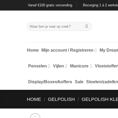
Ga
Vanaf €100 gratis verzending
Bezorging 1 á 2 werkd
naar
inhoud
Zoeken
naar:
Home
Mijn account / Registreren
My Dream
Penselen
Vijlen
Manicure
Vloeistoffe
Display/Boxes/koffers
Sale
Stoelen/zadelkr
HOME
/
GELPOLISH
/
GELPOLISH KL