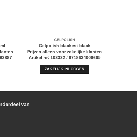
GELPOLISH
Gelpolis
 ml
Gelpolish blackest black
klanten
Prijzen alleen voor zakelijke klanten
Prijzen al
093887
Artikel nr: 103332 / 8718634006665
Artikel n
ZAKELIJK INLOGGEN
Z
nderdeel van