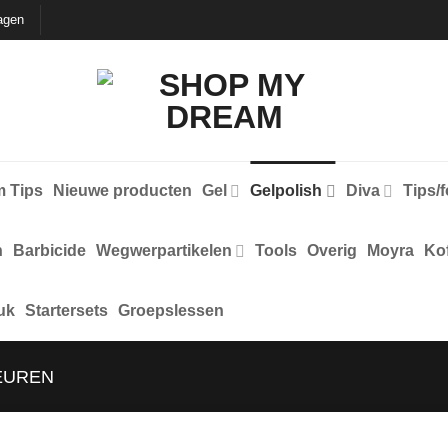
agen
 Tips
Nieuwe producten
Gel
Gelpolish
Diva
Tips/
n
Barbicide
Wegwerpartikelen
Tools
Overig
Moyra
Kof
uk
Startersets
Groepslessen
EUREN