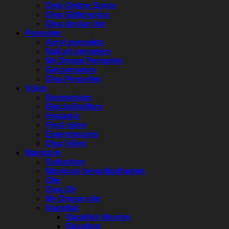
Diva Ombre Spray
Diva Glitterspray
Diva design ink
Penselen
Acryl penselen
Nail art penselen
My Dream Penselen
Gel penselen
Diva Penselen
Vijlen
Boomerang
Blocks/buffers
Hygienic
Flexi vijlen
Emeryboards
Diva Vijlen
Manicure
Seduction
Manicure benodigdheden
Olie
Diva Oil
My Dream olie
Nagellak
Nagellak kleuren
Base/top