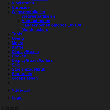
Vloeistoffen
Barbicide
Wegwerpartikelen
Wegwerpartikelen
Handschoenen
Handschoenen omdoos 10×100
Mondmaskers
Tools
Overig
Moyra
Koffer
Display/Boxes
Boeken
Display/Boxes/koffers
Sale
Stoelen/zadelkruk
Startersets
Groepslessen
Meld je aan!
Login
Login