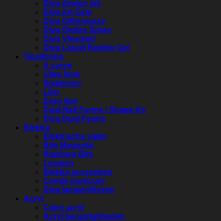
Diva design ink
Diva Art Gels
Diva Glitterspray
Diva Ombre Spray
Diva Vloeistof
Diva Liquid Builder Gel
Tips/forms
A curve
Ultra form
Sjablonen
Lijm
Easy tips
Dual Nail Forms / Shape It’s
Diva Dual Forms
Elektra
Elektrische vijlen
Bits Magnetic
Rainbow Bits
Lampen
Elektra accesoires
Combi manicure
Diva lampen/frezen
Acryl
Color acryl
Acryl benodigdheden