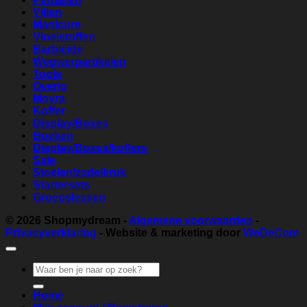
Vijlen
Manicure
Vloeistoffen
Barbicide
Wegwerpartikelen
Tools
Overig
Moyra
Koffer
Display/Boxes
Boeken
Display/Boxes/koffers
Sale
Stoelen/zadelkruk
Startersets
Groepslessen
© 2026
Shopmydream
-
Algemene voorwaarden
-
Privacyverklaring
- Website & marketing door
WeDeCom
Zoeken
naar:
Home