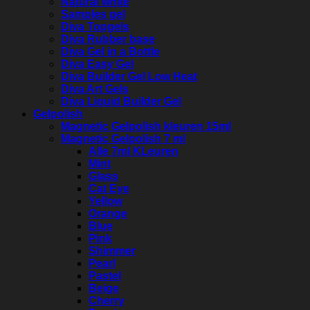
Natural white
Samples gel
Diva Topgels
Diva Rubber base
Diva Gel in a Bottle
Diva Easy Gel
Diva Builder Gel Low Heat
Diva Art Gels
Diva Liquid Builder Gel
Gelpolish
Magnetic Gelpolish kleuren 15ml
Magnetic Gelpolish 7 ml
Alle 7ml KLeuren
Mint
Glass
Cat Eye
Yellow
Orange
Blue
Pink
Shimmer
Pearl
Pastel
Beige
Cherry