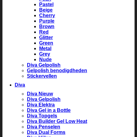
Pastel
Beige
Cherry
Purple
Brown
Red
Glitter
Green
Metal
Grey
Nude
Diva Gelpolish
Gelpolish benodigdheden
Stickervellen
Diva
Diva Nieuw
Diva Gelpolish
Diva Elektra
Diva Gel in a Bottle
Diva Topgels
Diva Builder Gel Low Heat
Diva Penselen
Diva Dual Forms