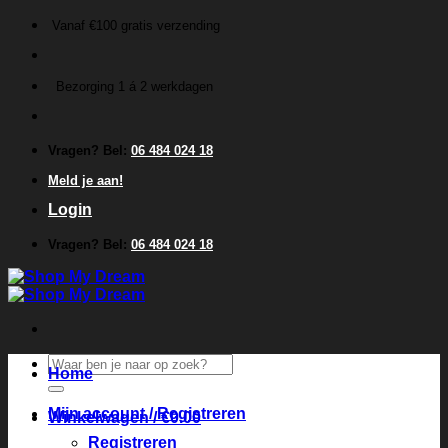
Ga
Vanaf €100 gratis verzending
naar
inhoud
Bezorging 1 á 2 werkdagen
Vragen? Bel:
06 484 024 18
Meld je aan!
Login
Vragen? Bel:
06 484 024 18
Zoeken
Home
naar:
Mijn account / Registreren
Winkelwagen /
€
0.00
Registreren