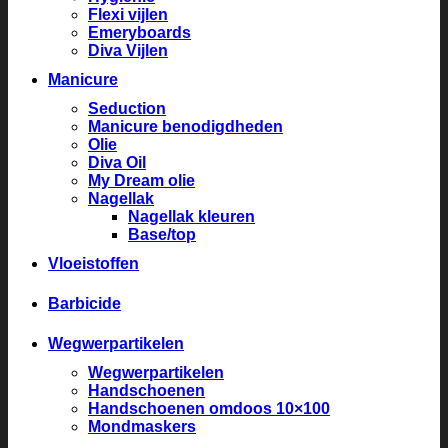
Flexi vijlen
Emeryboards
Diva Vijlen
Manicure
Seduction
Manicure benodigdheden
Olie
Diva Oil
My Dream olie
Nagellak
Nagellak kleuren
Base/top
Vloeistoffen
Barbicide
Wegwerpartikelen
Wegwerpartikelen
Handschoenen
Handschoenen omdoos 10×100
Mondmaskers