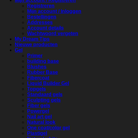
Mijn account / Registreren
Registreren
Mijn account / Inloggen
Bestellingen
Addresses
Account details
Wachtwoord vergeten
My Dream Tips
Nieuwe producten
Gel
Primer
building base
Blushes
Rubber Base
Fibercoat
Liquid Builder Gel
Topgels
Standaard gels
Sculpting gels
Fiber gels
Powergel
Nail art gel
Natural look
One coat/color gel
Plastigel