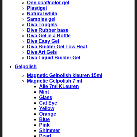
One coat/color gel
Plastigel
Natural white
Samples gel
Diva Topgels
Diva Rubber base
Diva Gel in a Bottle
Diva Easy Gel
Diva Builder Gel Low Heat
Diva Art Gels
Diva Liquid Builder Gel
Gelpolish
Magnetic Gelpolish kleuren 15ml
Magnetic Gelpolish 7 ml
Alle 7ml KLeuren
Mint
Glass
Cat Eye
Yellow
Orange
Blue
Pink
Shimmer
Pearl