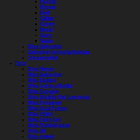
Purple
Brown
Red
Glitter
Green
Metal
Grey
Nude
Diva Gelpolish
Gelpolish benodigdheden
Stickervellen
Diva
Diva Nieuw
Diva Gelpolish
Diva Elektra
Diva Gel in a Bottle
Diva Topgels
Diva Builder Gel Low Heat
Diva Penselen
Diva Dual Forms
Diva Vijlen
Diva Easy Gel
Diva Rubber base
Diva Oil
Diva overig