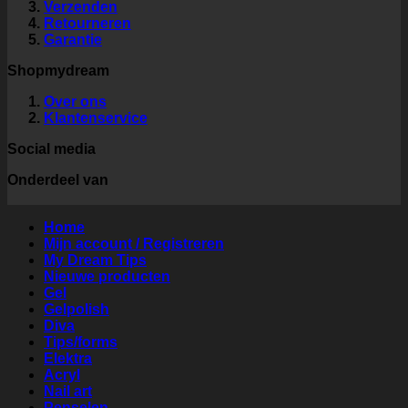
Verzenden
Retourneren
Garantie
Shopmydream
Over ons
Klantenservice
Social media
Onderdeel van
Home
Mijn account / Registreren
My Dream Tips
Nieuwe producten
Gel
Gelpolish
Diva
Tips/forms
Elektra
Acryl
Nail art
Penselen