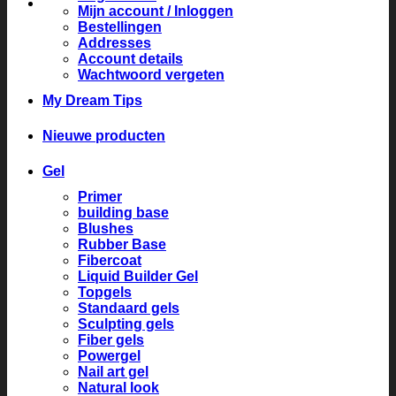
Mijn account / Inloggen
Bestellingen
Addresses
Account details
Wachtwoord vergeten
My Dream Tips
Nieuwe producten
Gel
Primer
building base
Blushes
Rubber Base
Fibercoat
Liquid Builder Gel
Topgels
Standaard gels
Sculpting gels
Fiber gels
Powergel
Nail art gel
Natural look