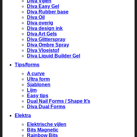
Diva Vijlen
Diva Easy Gel
Diva Rubber base
Diva Oil
Diva overig
Diva design ink
Diva Art Gels
Diva Glitterspray
Diva Ombre Spray
Diva Vloeistof
Diva Liquid Builder Gel
Tips/forms
A curve
Ultra form
Sjablonen
Lijm
Easy tips
Dual Nail Forms / Shape It’s
Diva Dual Forms
Elektra
Elektrische vijlen
Bits Magnetic
Rainbow Bits