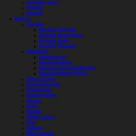
samples acryl
Poeder
Liqued
Nail art
Airnails
Airnails Stencils
Airnails apparatuur
Airnails paint
Airnails Stencils
Stamping
Stempel gel
Stempelplaten
Stempel benodigdheden
Stempel platen SALE
Aqua Colors
Droogbloemen
Pigmenten
Stickervellen
Strass
Paint
Sticker
Glitter spray
Foil
Glitters
Inlay nail art