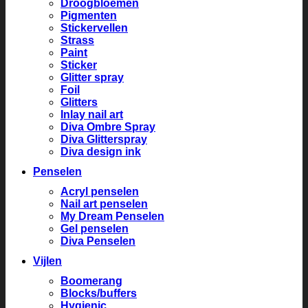
Droogbloemen
Pigmenten
Stickervellen
Strass
Paint
Sticker
Glitter spray
Foil
Glitters
Inlay nail art
Diva Ombre Spray
Diva Glitterspray
Diva design ink
Penselen
Acryl penselen
Nail art penselen
My Dream Penselen
Gel penselen
Diva Penselen
Vijlen
Boomerang
Blocks/buffers
Hygienic