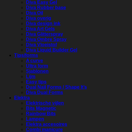
Diva Easy Gel
Diva Rubber base
Diva Oil
Diva overig
Diva design ink
Diva Art Gels
Diva Glitterspray
Diva Ombre Spray
Diva Vloeistof
Diva Liquid Builder Gel
Tips/forms
A curve
Ultra form
Sjablonen
Lijm
Easy tips
Dual Nail Forms / Shape It’s
Diva Dual Forms
Elektra
Elektrische vijlen
Bits Magnetic
Rainbow Bits
Lampen
Elektra accesoires
Combi manicure