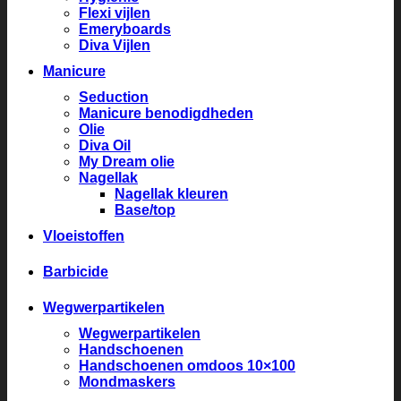
Flexi vijlen
Emeryboards
Diva Vijlen
Manicure
Seduction
Manicure benodigdheden
Olie
Diva Oil
My Dream olie
Nagellak
Nagellak kleuren
Base/top
Vloeistoffen
Barbicide
Wegwerpartikelen
Wegwerpartikelen
Handschoenen
Handschoenen omdoos 10×100
Mondmaskers