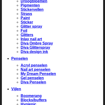
Droogbloemen
Pigmenten
Stickervellen
Strass
Paint
Sticker
Glitter spray
Foil
Glitters
Inlay nail art
Diva Ombre Spray
Diva Glitterspray
Diva design ink
Penselen
Acryl penselen
Nail art penselen
My Dream Penselen
Gel penselen
Diva Penselen
Vijlen
Boomerang
Blocks/buffers
Hygienic