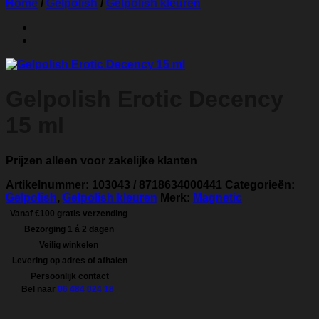
Home
/
Gelpolish
/
Gelpolish kleuren
Gelpolish Erotic Decency
15 ml
Prijzen alleen voor zakelijke klanten
Artikelnummer:
103043 / 8718634000441
Categorieën:
Gelpolish
,
Gelpolish kleuren
Merk:
Magnetic
Vanaf €100 gratis verzending
Bezorging 1 á 2 dagen
Veilig winkelen
Levering op adres of afhalen
Persoonlijk contact
Bel naar
06 484 024 18