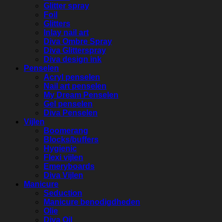
Glitter spray
Foil
Glitters
Inlay nail art
Diva Ombre Spray
Diva Glitterspray
Diva design ink
Penselen
Acryl penselen
Nail art penselen
My Dream Penselen
Gel penselen
Diva Penselen
Vijlen
Boomerang
Blocks/buffers
Hygienic
Flexi vijlen
Emeryboards
Diva Vijlen
Manicure
Seduction
Manicure benodigdheden
Olie
Diva Oil