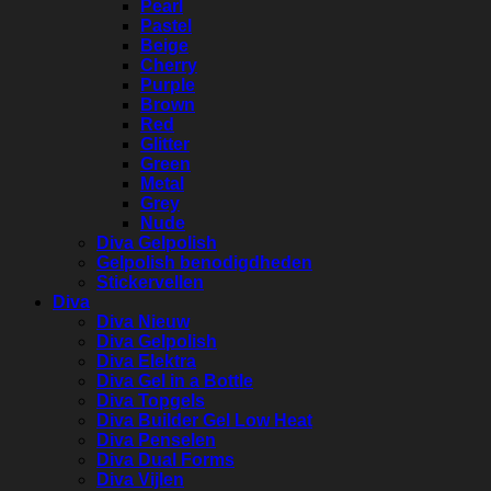
Pearl
Pastel
Beige
Cherry
Purple
Brown
Red
Glitter
Green
Metal
Grey
Nude
Diva Gelpolish
Gelpolish benodigdheden
Stickervellen
Diva
Diva Nieuw
Diva Gelpolish
Diva Elektra
Diva Gel in a Bottle
Diva Topgels
Diva Builder Gel Low Heat
Diva Penselen
Diva Dual Forms
Diva Vijlen