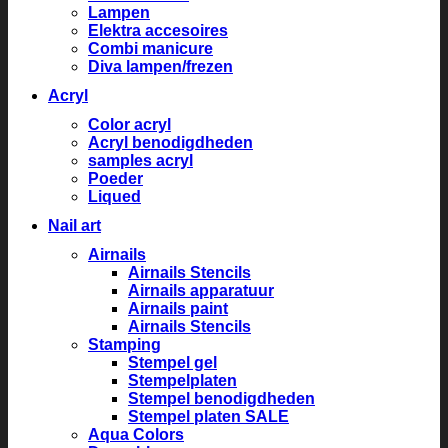
Lampen
Elektra accesoires
Combi manicure
Diva lampen/frezen
Acryl
Color acryl
Acryl benodigdheden
samples acryl
Poeder
Liqued
Nail art
Airnails
Airnails Stencils
Airnails apparatuur
Airnails paint
Airnails Stencils
Stamping
Stempel gel
Stempelplaten
Stempel benodigdheden
Stempel platen SALE
Aqua Colors