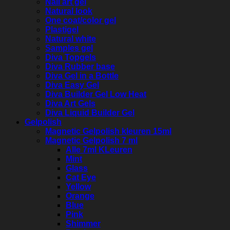
Nail art gel
Natural look
One coat/color gel
Plastigel
Natural white
Samples gel
Diva Topgels
Diva Rubber base
Diva Gel in a Bottle
Diva Easy Gel
Diva Builder Gel Low Heat
Diva Art Gels
Diva Liquid Builder Gel
Gelpolish
Magnetic Gelpolish kleuren 15ml
Magnetic Gelpolish 7 ml
Alle 7ml KLeuren
Mint
Glass
Cat Eye
Yellow
Orange
Blue
Pink
Shimmer