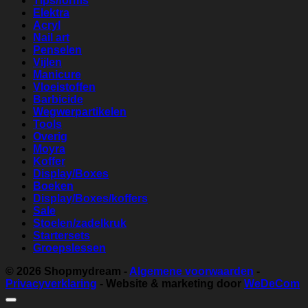
Tips/forms
Elektra
Acryl
Nail art
Penselen
Vijlen
Manicure
Vloeistoffen
Barbicide
Wegwerpartikelen
Tools
Overig
Moyra
Koffer
Display/Boxes
Boeken
Display/Boxes/koffers
Sale
Stoelen/zadelkruk
Startersets
Groepslessen
© 2026
Shopmydream
-
Algemene voorwaarden
-
Privacyverklaring
- Website & marketing door
WeDeCom