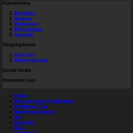
Klantservice
Bestellen
Betalen
Verzenden
Retourneren
Garantie
Shopmydream
Over ons
Klantenservice
Social media
Onderdeel van
Home
Mijn account / Registreren
My Dream Tips
Nieuwe producten
Gel
Gelpolish
Diva