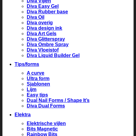
Diva Vijlen
Diva Easy Gel
Diva Rubber base
Diva Oil
Diva overig
Diva design ink
Diva Art Gels
Diva Glitterspray
Diva Ombre Spray
Diva Vloeistof
Diva Liquid Builder Gel
Tips/forms
A curve
Ultra form
Sjablonen
Lijm
Easy tips
Dual Nail Forms / Shape It’s
Diva Dual Forms
Elektra
Elektrische vijlen
Bits Magnetic
Rainbow Bits