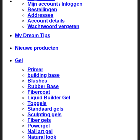
Mijn account / Inloggen
Bestellingen
Addresses
Account details
Wachtwoord vergeten
My Dream Tips
Nieuwe producten
Gel
Primer
building base
Blushes
Rubber Base
Fibercoat
Liquid Builder Gel
Topgels
Standaard gels
Sculpting gels
Fiber gels
Powergel
Nail art gel
Natural look