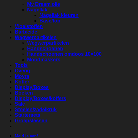
My Dream olie
Nagellak
Nagellak kleuren
Base/top
Vloeistoffen
Barbicide
Wegwerpartikelen
Wegwerpartikelen
Handschoenen
Handschoenen omdoos 10×100
Mondmaskers
Tools
Overig
Moyra
Koffer
Display/Boxes
Boeken
Display/Boxes/koffers
Sale
Stoelen/zadelkruk
Startersets
Groepslessen
Meld je aan!