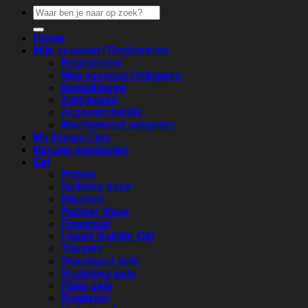
Zoeken
naar:
Home
Mijn account / Registreren
Registreren
Mijn account / Inloggen
Bestellingen
Addresses
Account details
Wachtwoord vergeten
My Dream Tips
Nieuwe producten
Gel
Primer
building base
Blushes
Rubber Base
Fibercoat
Liquid Builder Gel
Topgels
Standaard gels
Sculpting gels
Fiber gels
Powergel