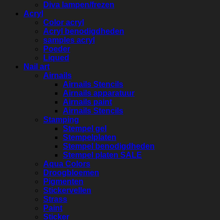
Diva lampen/frezen
Acryl
Color acryl
Acryl benodigdheden
samples acryl
Poeder
Liqued
Nail art
Airnails
Airnails Stencils
Airnails apparatuur
Airnails paint
Airnails Stencils
Stamping
Stempel gel
Stempelplaten
Stempel benodigdheden
Stempel platen SALE
Aqua Colors
Droogbloemen
Pigmenten
Stickervellen
Strass
Paint
Sticker