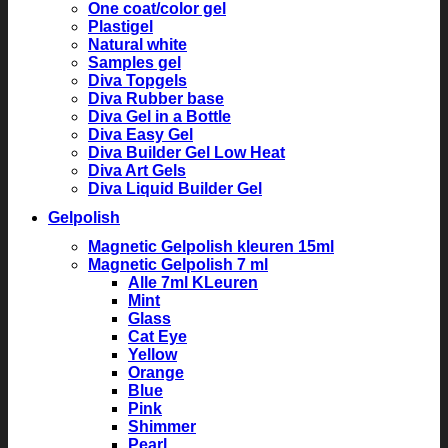
One coat/color gel
Plastigel
Natural white
Samples gel
Diva Topgels
Diva Rubber base
Diva Gel in a Bottle
Diva Easy Gel
Diva Builder Gel Low Heat
Diva Art Gels
Diva Liquid Builder Gel
Gelpolish
Magnetic Gelpolish kleuren 15ml
Magnetic Gelpolish 7 ml
Alle 7ml KLeuren
Mint
Glass
Cat Eye
Yellow
Orange
Blue
Pink
Shimmer
Pearl