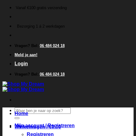
Ga
Vanaf €100 gratis verzending
naar
inhoud
Bezorging 1 á 2 werkdagen
Vragen? Bel:
06 484 024 18
Meld je aan!
Login
Vragen? Bel:
06 484 024 18
Zoeken
Home
naar:
Mijn account / Registreren
Winkelwagen /
€
0.00
Registreren