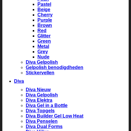
Pastel
Beige
Cherry
Purple
Brown
Red
Glitter
Green
Metal
Grey
Nude
Diva Gelpolish
Gelpolish benodigdheden
Stickervellen
Diva
Diva Nieuw
Diva Gelpolish
Diva Elektra
Diva Gel in a Bottle
Diva Topgels
Diva Builder Gel Low Heat
Diva Penselen
Diva Dual Forms