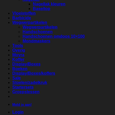
Nagellak kleuren
Base/top
Vloeistoffen
Barbicide
Wegwerpartikelen
Wegwerpartikelen
Handschoenen
Handschoenen omdoos 10×100
Mondmaskers
Tools
Overig
Moyra
Koffer
Display/Boxes
Boeken
Display/Boxes/koffers
Sale
Stoelen/zadelkruk
Startersets
Groepslessen
Meld je aan!
Login