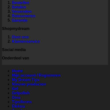
Bestellen
Betalen
Verzenden
Retourneren
Garantie
Shopmydream
Over ons
Klantenservice
Social media
Onderdeel van
Home
Mijn account / Registreren
My Dream Tips
Nieuwe producten
Gel
Gelpolish
Diva
Tips/forms
Elektra