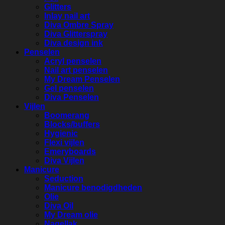
Glitters
Inlay nail art
Diva Ombre Spray
Diva Glitterspray
Diva design ink
Penselen
Acryl penselen
Nail art penselen
My Dream Penselen
Gel penselen
Diva Penselen
Vijlen
Boomerang
Blocks/buffers
Hygienic
Flexi vijlen
Emeryboards
Diva Vijlen
Manicure
Seduction
Manicure benodigdheden
Olie
Diva Oil
My Dream olie
Nagellak