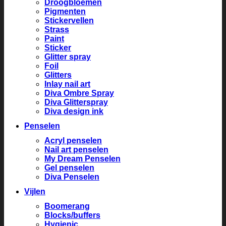
Droogbloemen
Pigmenten
Stickervellen
Strass
Paint
Sticker
Glitter spray
Foil
Glitters
Inlay nail art
Diva Ombre Spray
Diva Glitterspray
Diva design ink
Penselen
Acryl penselen
Nail art penselen
My Dream Penselen
Gel penselen
Diva Penselen
Vijlen
Boomerang
Blocks/buffers
Hygienic