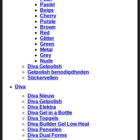
Pastel
Beige
Cherry
Purple
Brown
Red
Glitter
Green
Metal
Grey
Nude
Diva Gelpolish
Gelpolish benodigdheden
Stickervellen
Diva
Diva Nieuw
Diva Gelpolish
Diva Elektra
Diva Gel in a Bottle
Diva Topgels
Diva Builder Gel Low Heat
Diva Penselen
Diva Dual Forms