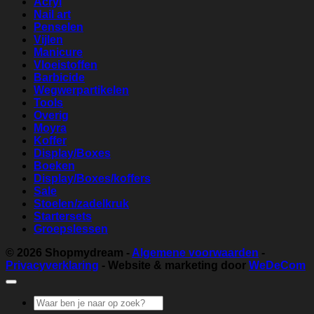
Acryl
Nail art
Penselen
Vijlen
Manicure
Vloeistoffen
Barbicide
Wegwerpartikelen
Tools
Overig
Moyra
Koffer
Display/Boxes
Boeken
Display/Boxes/koffers
Sale
Stoelen/zadelkruk
Startersets
Groepslessen
© 2026
Shopmydream
-
Algemene voorwaarden
-
Privacyverklaring
- Website & marketing door
WeDeCom
Zoeken
naar: