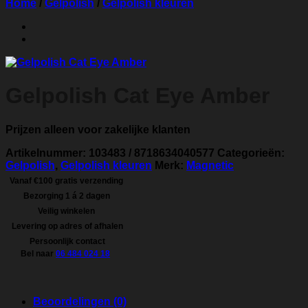
Home
/
Gelpolish
/
Gelpolish kleuren
Gelpolish Cat Eye Amber
Prijzen alleen voor zakelijke klanten
Artikelnummer:
103483 / 8718634040577
Categorieën:
Gelpolish
,
Gelpolish kleuren
Merk:
Magnetic
Vanaf €100 gratis verzending
Bezorging 1 á 2 dagen
Veilig winkelen
Levering op adres of afhalen
Persoonlijk contact
Bel naar
06 484 024 18
Beoordelingen (0)