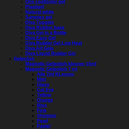
One coat/color gel
Plastigel
Natural white
Samples gel
Diva Topgels
Diva Rubber base
Diva Gel in a Bottle
Diva Easy Gel
Diva Builder Gel Low Heat
Diva Art Gels
Diva Liquid Builder Gel
Gelpolish
Magnetic Gelpolish kleuren 15ml
Magnetic Gelpolish 7 ml
Alle 7ml KLeuren
Mint
Glass
Cat Eye
Yellow
Orange
Blue
Pink
Shimmer
Pearl
Pastel