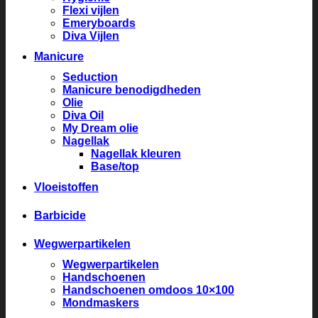
Flexi vijlen
Emeryboards
Diva Vijlen
Manicure
Seduction
Manicure benodigdheden
Olie
Diva Oil
My Dream olie
Nagellak
Nagellak kleuren
Base/top
Vloeistoffen
Barbicide
Wegwerpartikelen
Wegwerpartikelen
Handschoenen
Handschoenen omdoos 10×100
Mondmaskers