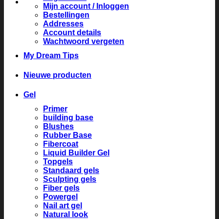
Mijn account / Inloggen
Bestellingen
Addresses
Account details
Wachtwoord vergeten
My Dream Tips
Nieuwe producten
Gel
Primer
building base
Blushes
Rubber Base
Fibercoat
Liquid Builder Gel
Topgels
Standaard gels
Sculpting gels
Fiber gels
Powergel
Nail art gel
Natural look