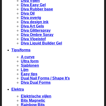
Diva Vijlen
Diva Easy Gel
Diva Rubber base
Diva Oil
Diva overig
Diva design ink
Diva Art Gels
Diva Glitterspray
Diva Ombre Spray
Diva Vloeistof
Diva Liquid Builder Gel
Tips/forms
A curve
Ultra form
Sjablonen
Lijm
Easy tips
Dual Nail Forms / Shape It’s
Diva Dual Forms
Elektra
Elektrische vijlen
Bits Magnetic
Rainbow Bits