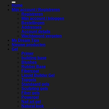
Home
Mijn account / Registreren
Registreren
Mijn account / Inloggen
Bestellingen
Addresses
Account details
Wachtwoord vergeten
My Dream Tips
Nieuwe producten
Gel
Primer
building base
Blushes
Rubber Base
Fibercoat
Liquid Builder Gel
Topgels
Standaard gels
Sculpting gels
Fiber gels
Powergel
Nail art gel
Natural look