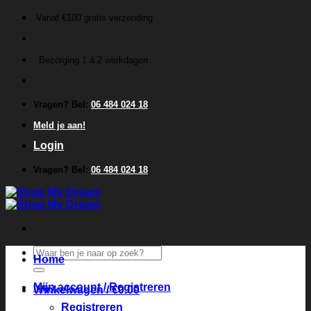
Ga
Vanaf €100 gratis verzending
naar
inhoud
Bezorging 1 á 2 werkdagen
Vragen? Bel:
06 484 024 18
Meld je aan!
Login
Vragen? Bel:
06 484 024 18
Zoeken
Home
naar:
Mijn account / Registreren
Winkelwagen /
€
0.00
Registreren