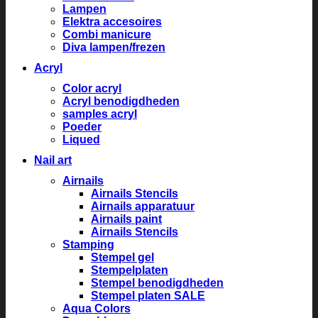
Lampen
Elektra accesoires
Combi manicure
Diva lampen/frezen
Acryl
Color acryl
Acryl benodigdheden
samples acryl
Poeder
Liqued
Nail art
Airnails
Airnails Stencils
Airnails apparatuur
Airnails paint
Airnails Stencils
Stamping
Stempel gel
Stempelplaten
Stempel benodigdheden
Stempel platen SALE
Aqua Colors