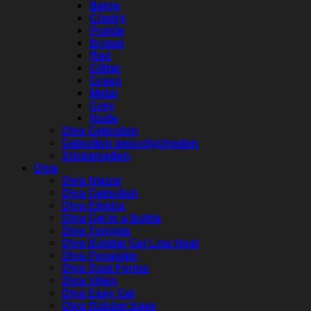
Beige
Cherry
Purple
Brown
Red
Glitter
Green
Metal
Grey
Nude
Diva Gelpolish
Gelpolish benodigdheden
Stickervellen
Diva
Diva Nieuw
Diva Gelpolish
Diva Elektra
Diva Gel in a Bottle
Diva Topgels
Diva Builder Gel Low Heat
Diva Penselen
Diva Dual Forms
Diva Vijlen
Diva Easy Gel
Diva Rubber base