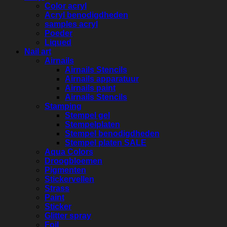
Color acryl
Acryl benodigdheden
samples acryl
Poeder
Liqued
Nail art
Airnails
Airnails Stencils
Airnails apparatuur
Airnails paint
Airnails Stencils
Stamping
Stempel gel
Stempelplaten
Stempel benodigdheden
Stempel platen SALE
Aqua Colors
Droogbloemen
Pigmenten
Stickervellen
Strass
Paint
Sticker
Glitter spray
Foil