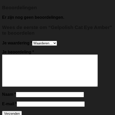
Beoordelingen
Er zijn nog geen beoordelingen.
Wees de eerste om “Gelpolish Cat Eye Amber”
te beoordelen
Je waardering
*
Je beoordeling
*
Naam
*
E-mail
*