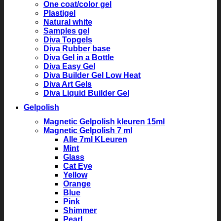
One coat/color gel
Plastigel
Natural white
Samples gel
Diva Topgels
Diva Rubber base
Diva Gel in a Bottle
Diva Easy Gel
Diva Builder Gel Low Heat
Diva Art Gels
Diva Liquid Builder Gel
Gelpolish
Magnetic Gelpolish kleuren 15ml
Magnetic Gelpolish 7 ml
Alle 7ml KLeuren
Mint
Glass
Cat Eye
Yellow
Orange
Blue
Pink
Shimmer
Pearl