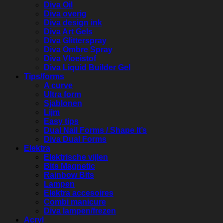
Diva Oil
Diva overig
Diva design ink
Diva Art Gels
Diva Glitterspray
Diva Ombre Spray
Diva Vloeistof
Diva Liquid Builder Gel
Tips/forms
A curve
Ultra form
Sjablonen
Lijm
Easy tips
Dual Nail Forms / Shape It’s
Diva Dual Forms
Elektra
Elektrische vijlen
Bits Magnetic
Rainbow Bits
Lampen
Elektra accesoires
Combi manicure
Diva lampen/frezen
Acryl