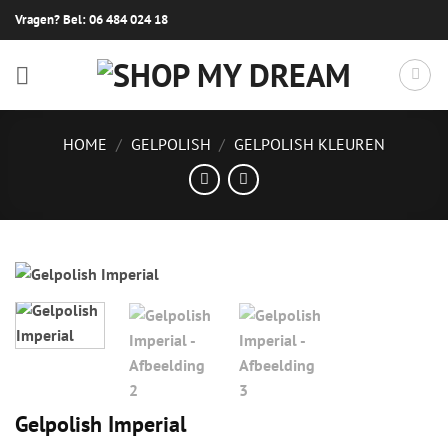
Ga
Vragen? Bel:
06 484 024 18
naar
inhoud
HOME
/
GELPOLISH
/
GELPOLISH KLEUREN
Gelpolish Imperial