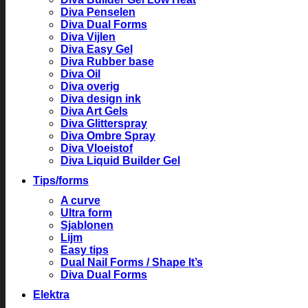
Diva Penselen
Diva Dual Forms
Diva Vijlen
Diva Easy Gel
Diva Rubber base
Diva Oil
Diva overig
Diva design ink
Diva Art Gels
Diva Glitterspray
Diva Ombre Spray
Diva Vloeistof
Diva Liquid Builder Gel
Tips/forms
A curve
Ultra form
Sjablonen
Lijm
Easy tips
Dual Nail Forms / Shape It’s
Diva Dual Forms
Elektra