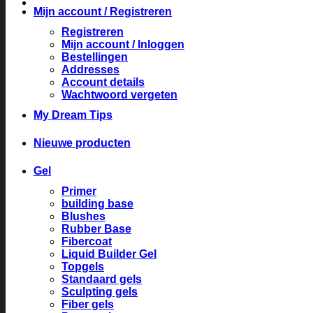
Mijn account / Registreren
Registreren
Mijn account / Inloggen
Bestellingen
Addresses
Account details
Wachtwoord vergeten
My Dream Tips
Nieuwe producten
Gel
Primer
building base
Blushes
Rubber Base
Fibercoat
Liquid Builder Gel
Topgels
Standaard gels
Sculpting gels
Fiber gels