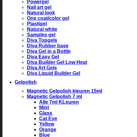
Powergel
Nail art gel
Natural look
One coat/color gel
Plastigel
Natural white
Samples gel
Diva Topgels
Diva Rubber base
Diva Gel in a Bottle
Diva Easy Gel
Diva Builder Gel Low Heat
Diva Art Gels
Diva Liquid Builder Gel
Gelpolish
Magnetic Gelpolish kleuren 15ml
Magnetic Gelpolish 7 ml
Alle 7ml KLeuren
Mint
Glass
Cat Eye
Yellow
Orange
Blue