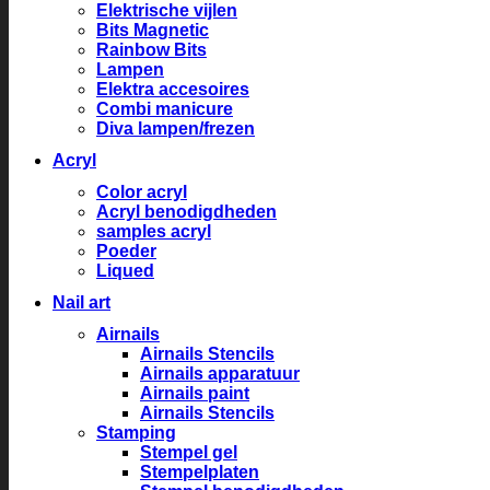
Elektrische vijlen
Bits Magnetic
Rainbow Bits
Lampen
Elektra accesoires
Combi manicure
Diva lampen/frezen
Acryl
Color acryl
Acryl benodigdheden
samples acryl
Poeder
Liqued
Nail art
Airnails
Airnails Stencils
Airnails apparatuur
Airnails paint
Airnails Stencils
Stamping
Stempel gel
Stempelplaten