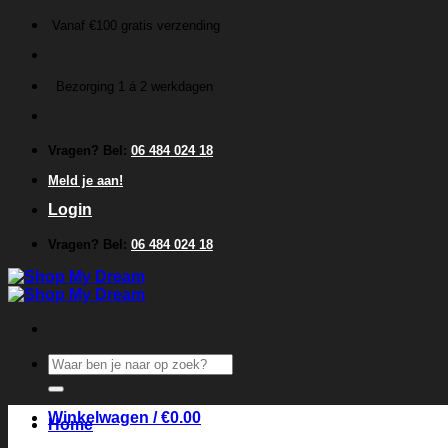
Ga
Vanaf €100 gratis verzending
naar
inhoud
Bezorging 1 á 2 werkdagen
Vragen? Bel:
06 484 024 18
Meld je aan!
Login
Vragen? Bel:
06 484 024 18
Zoeken
naar:
Winkelwagen /
€
0.00
Home