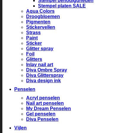
Stempel benodigdheden
Stempel platen SALE
Aqua Colors
Droogbloemen
Pigmenten
Stickervellen
Strass
Paint
Sticker
Glitter spray
Foil
Glitters
Inlay nail art
Diva Ombre Spray
Diva Glitterspray
Diva design ink
Penselen
Acryl penselen
Nail art penselen
My Dream Penselen
Gel penselen
Diva Penselen
Vijlen