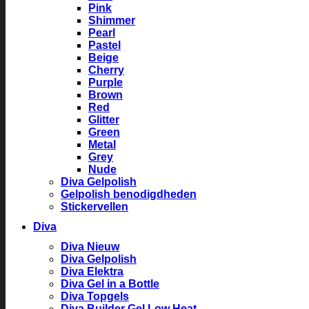
Pink
Shimmer
Pearl
Pastel
Beige
Cherry
Purple
Brown
Red
Glitter
Green
Metal
Grey
Nude
Diva Gelpolish
Gelpolish benodigdheden
Stickervellen
Diva
Diva Nieuw
Diva Gelpolish
Diva Elektra
Diva Gel in a Bottle
Diva Topgels
Diva Builder Gel Low Heat