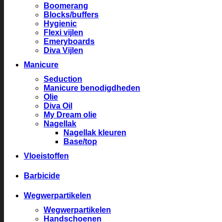
Boomerang
Blocks/buffers
Hygienic
Flexi vijlen
Emeryboards
Diva Vijlen
Manicure
Seduction
Manicure benodigdheden
Olie
Diva Oil
My Dream olie
Nagellak
Nagellak kleuren
Base/top
Vloeistoffen
Barbicide
Wegwerpartikelen
Wegwerpartikelen
Handschoenen