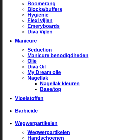
Boomerang
Blocks/buffers
Hygienic
Flexi vijlen
Emeryboards
Diva Vijlen
Manicure
Seduction
Manicure benodigdheden
Olie
Diva Oil
My Dream olie
Nagellak
Nagellak kleuren
Base/top
Vloeistoffen
Barbicide
Wegwerpartikelen
Wegwerpartikelen
Handschoenen