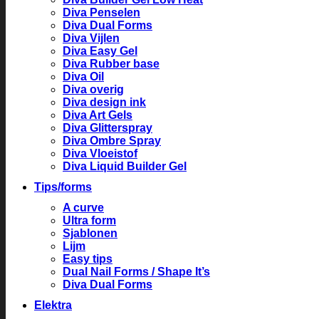
Diva Penselen
Diva Dual Forms
Diva Vijlen
Diva Easy Gel
Diva Rubber base
Diva Oil
Diva overig
Diva design ink
Diva Art Gels
Diva Glitterspray
Diva Ombre Spray
Diva Vloeistof
Diva Liquid Builder Gel
Tips/forms
A curve
Ultra form
Sjablonen
Lijm
Easy tips
Dual Nail Forms / Shape It’s
Diva Dual Forms
Elektra