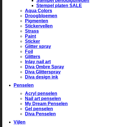
Stempel benodigdheden
Stempel platen SALE
Aqua Colors
Droogbloemen
Pigmenten
Stickervellen
Strass
Paint
Sticker
Glitter spray
Foil
Glitters
Inlay nail art
Diva Ombre Spray
Diva Glitterspray
Diva design ink
Penselen
Acryl penselen
Nail art penselen
My Dream Penselen
Gel penselen
Diva Penselen
Vijlen