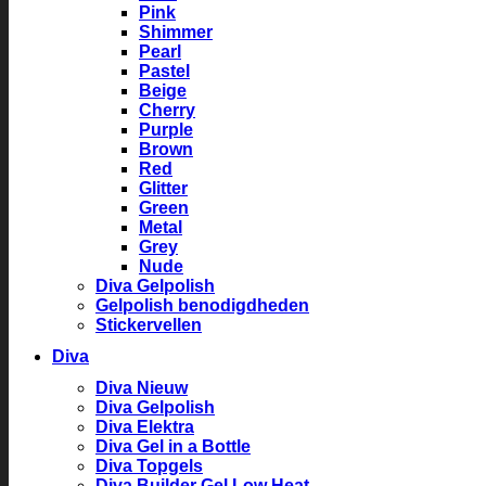
Pink
Shimmer
Pearl
Pastel
Beige
Cherry
Purple
Brown
Red
Glitter
Green
Metal
Grey
Nude
Diva Gelpolish
Gelpolish benodigdheden
Stickervellen
Diva
Diva Nieuw
Diva Gelpolish
Diva Elektra
Diva Gel in a Bottle
Diva Topgels
Diva Builder Gel Low Heat