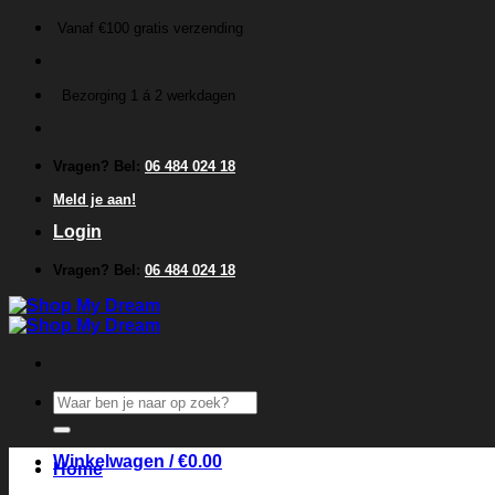
Ga
Vanaf €100 gratis verzending
naar
inhoud
Bezorging 1 á 2 werkdagen
Vragen? Bel:
06 484 024 18
Meld je aan!
Login
Vragen? Bel:
06 484 024 18
Zoeken
naar:
Winkelwagen /
€
0.00
Home