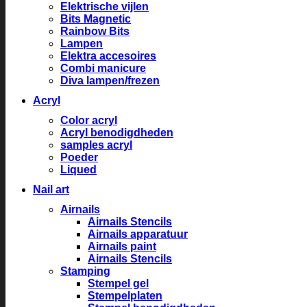
Elektrische vijlen
Bits Magnetic
Rainbow Bits
Lampen
Elektra accesoires
Combi manicure
Diva lampen/frezen
Acryl
Color acryl
Acryl benodigdheden
samples acryl
Poeder
Liqued
Nail art
Airnails
Airnails Stencils
Airnails apparatuur
Airnails paint
Airnails Stencils
Stamping
Stempel gel
Stempelplaten