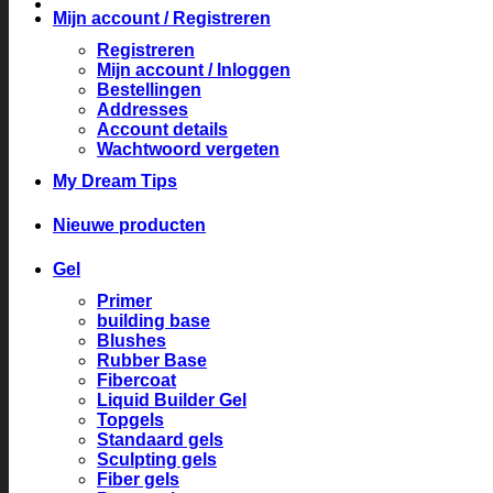
Mijn account / Registreren
Registreren
Mijn account / Inloggen
Bestellingen
Addresses
Account details
Wachtwoord vergeten
My Dream Tips
Nieuwe producten
Gel
Primer
building base
Blushes
Rubber Base
Fibercoat
Liquid Builder Gel
Topgels
Standaard gels
Sculpting gels
Fiber gels