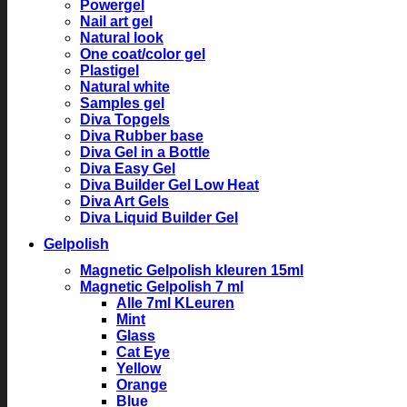
Powergel
Nail art gel
Natural look
One coat/color gel
Plastigel
Natural white
Samples gel
Diva Topgels
Diva Rubber base
Diva Gel in a Bottle
Diva Easy Gel
Diva Builder Gel Low Heat
Diva Art Gels
Diva Liquid Builder Gel
Gelpolish
Magnetic Gelpolish kleuren 15ml
Magnetic Gelpolish 7 ml
Alle 7ml KLeuren
Mint
Glass
Cat Eye
Yellow
Orange
Blue