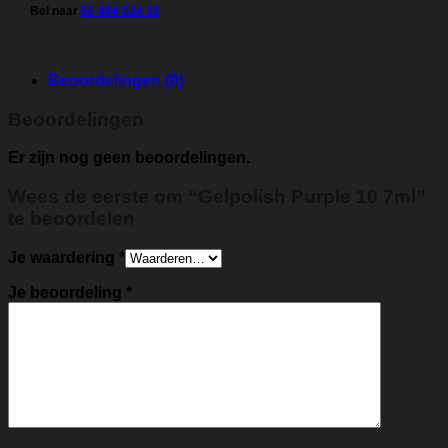
Bel naar
06 484 024 18
Beoordelingen (0)
Beoordelingen
Er zijn nog geen beoordelingen.
Wees de eerste om “Gelpolish Purple 10 7ml”
te beoordelen
Je waardering
*
Je beoordeling
*