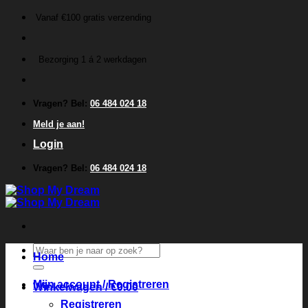
Ga
Vanaf €100 gratis verzending
naar
inhoud
Bezorging 1 á 2 werkdagen
Vragen? Bel:
06 484 024 18
Meld je aan!
Login
Vragen? Bel:
06 484 024 18
Zoeken
Home
naar:
Mijn account / Registreren
Winkelwagen /
€
0.00
Registreren