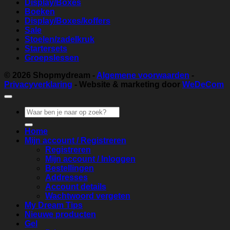
Display/Boxes
Boeken
Display/Boxes/koffers
Sale
Stoelen/zadelkruk
Startersets
Groepslessen
© 2026
Shopmydream
-
Algemene voorwaarden
-
Privacyverklaring
- Website & marketing door
WeDeCom
Zoeken
naar:
Home
Mijn account / Registreren
Registreren
Mijn account / Inloggen
Bestellingen
Addresses
Account details
Wachtwoord vergeten
My Dream Tips
Nieuwe producten
Gel