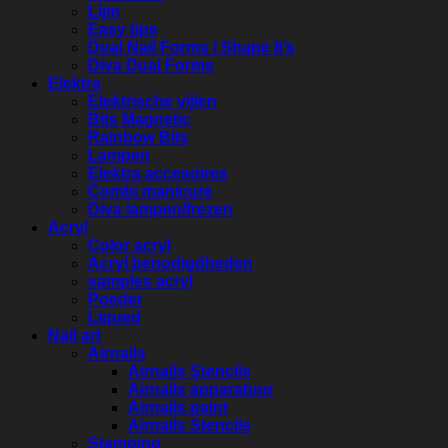
Lijm
Easy tips
Dual Nail Forms / Shape It’s
Diva Dual Forms
Elektra
Elektrische vijlen
Bits Magnetic
Rainbow Bits
Lampen
Elektra accesoires
Combi manicure
Diva lampen/frezen
Acryl
Color acryl
Acryl benodigdheden
samples acryl
Poeder
Liqued
Nail art
Airnails
Airnails Stencils
Airnails apparatuur
Airnails paint
Airnails Stencils
Stamping