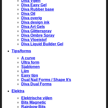
Diva Vijlen
Diva Easy Gel
Diva Rubber base
Diva Oil
Diva overig
Diva design ink
Diva Art Gels
Diva Glitterspray
Diva Ombre Spray
Diva Vloeistof
Diva Liquid Builder Gel
Tips/forms
A curve
Ultra form
Sjablonen
Lijm
Easy tips
Dual Nail Forms / Shape It’s
Diva Dual Forms
Elektra
Elektrische vijlen
Bits Magnetic
Rainbow Bits