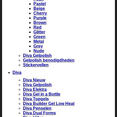
Pastel
Beige
Cherry
Purple
Brown
Red
Glitter
Green
Metal
Grey
Nude
Diva Gelpolish
Gelpolish benodigdheden
Stickervellen
Diva
Diva Nieuw
Diva Gelpolish
Diva Elektra
Diva Gel in a Bottle
Diva Topgels
Diva Builder Gel Low Heat
Diva Penselen
Diva Dual Forms