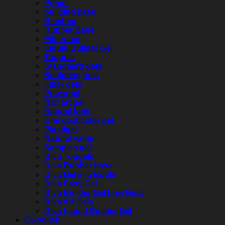
Primer
building base
Blushes
Rubber Base
Fibercoat
Liquid Builder Gel
Topgels
Standaard gels
Sculpting gels
Fiber gels
Powergel
Nail art gel
Natural look
One coat/color gel
Plastigel
Natural white
Samples gel
Diva Topgels
Diva Rubber base
Diva Gel in a Bottle
Diva Easy Gel
Diva Builder Gel Low Heat
Diva Art Gels
Diva Liquid Builder Gel
Gelpolish