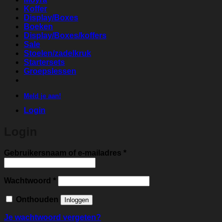
Koffer
Display/Boxes
Boeken
Display/Boxes/koffers
Sale
Stoelen/zadelkruk
Startersets
Groepslessen
Meld je aan!
Login
Login
Vereist
Gebruikersnaam of e-mailadres
*
Vereist
Wachtwoord
*
Onthouden
Inloggen
Je wachtwoord vergeten?