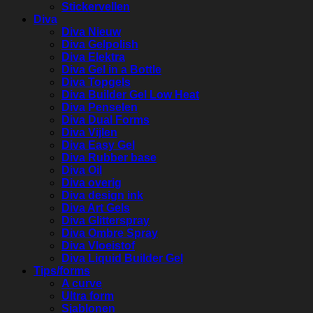
Stickervellen
Diva
Diva Nieuw
Diva Gelpolish
Diva Elektra
Diva Gel in a Bottle
Diva Topgels
Diva Builder Gel Low Heat
Diva Penselen
Diva Dual Forms
Diva Vijlen
Diva Easy Gel
Diva Rubber base
Diva Oil
Diva overig
Diva design ink
Diva Art Gels
Diva Glitterspray
Diva Ombre Spray
Diva Vloeistof
Diva Liquid Builder Gel
Tips/forms
A curve
Ultra form
Sjablonen