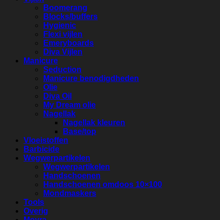
Boomerang
Blocks/buffers
Hygienic
Flexi vijlen
Emeryboards
Diva Vijlen
Manicure
Seduction
Manicure benodigdheden
Olie
Diva Oil
My Dream olie
Nagellak
Nagellak kleuren
Base/top
Vloeistoffen
Barbicide
Wegwerpartikelen
Wegwerpartikelen
Handschoenen
Handschoenen omdoos 10×100
Mondmaskers
Tools
Overig
Moyra