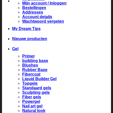
Mijn account / Inloggen
Bestellingen
Addresses
Account details
Wachtwoord vergeten
My Dream Tips
Nieuwe producten
Gel
Primer
building base
Blushes
Rubber Base
Fibercoat
Liquid Builder Gel
Topgels
Standaard gels
Sculpting gels
Fiber gels
Powergel
Nail art gel
Natural look