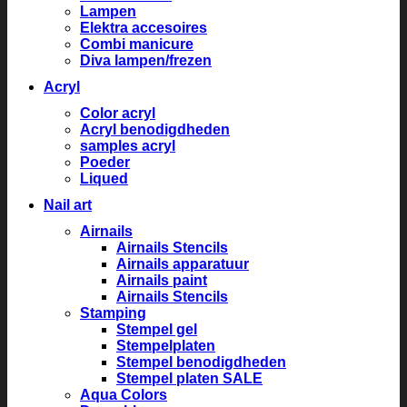
Lampen
Elektra accesoires
Combi manicure
Diva lampen/frezen
Acryl
Color acryl
Acryl benodigdheden
samples acryl
Poeder
Liqued
Nail art
Airnails
Airnails Stencils
Airnails apparatuur
Airnails paint
Airnails Stencils
Stamping
Stempel gel
Stempelplaten
Stempel benodigdheden
Stempel platen SALE
Aqua Colors