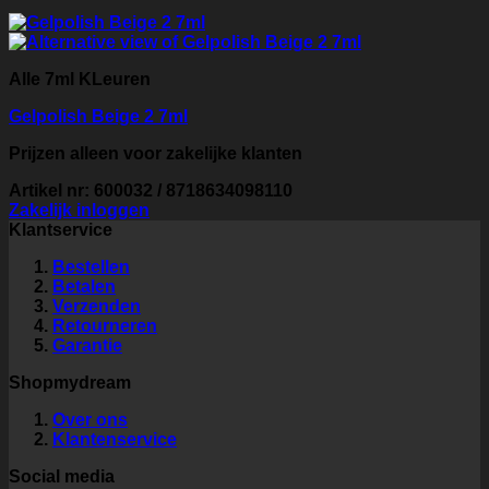
Alle 7ml KLeuren
Gelpolish Beige 2 7ml
Prijzen alleen voor zakelijke klanten
Artikel nr: 600032 / 8718634098110
Zakelijk inloggen
Klantservice
Bestellen
Betalen
Verzenden
Retourneren
Garantie
Shopmydream
Over ons
Klantenservice
Social media