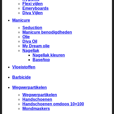
Flexi vijlen
Emeryboards
Diva Vijlen
Manicure
Seduction
Manicure benodigdheden
Olie
Diva Oil
My Dream olie
Nagellak
Nagellak kleuren
Base/top
Vloeistoffen
Barbicide
Wegwerpartikelen
Wegwerpartikelen
Handschoenen
Handschoenen omdoos 10×100
Mondmaskers