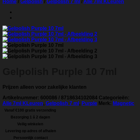
Home
/
Gelpolish
/
Gelpolish 7 ml
/
Alle 7ml KLeuren
Gelpolish Purple 10 7ml
Prijzen alleen voor zakelijke klanten
Artikelnummer:
600086 / 8718634102084
Categorieën:
Alle 7ml KLeuren
,
Gelpolish 7 ml
,
Purple
Merk:
Magnetic
Vanaf €100 gratis verzending
Bezorging 1 á 2 dagen
Veilig winkelen
Levering op adres of afhalen
Persoonlijk contact