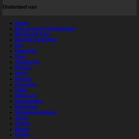
Onderdeel van
Home
Mijn account / Registreren
My Dream Tips
Nieuwe producten
Gel
Gelpolish
Diva
Tips/forms
Elektra
Acryl
Nail art
Penselen
Vijlen
Manicure
Vloeistoffen
Barbicide
Wegwerpartikelen
Tools
Overig
Moyra
Koffer