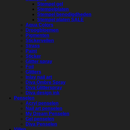
Stempel gel
Stempelplaten
Stempel benodigdheden
Stempel platen SALE
Aqua Colors
Droogbloemen
Pigmenten
Stickervellen
Strass
Paint
Sticker
Glitter spray
Foil
Glitters
Inlay nail art
Diva Ombre Spray
Diva Glitterspray
Diva design ink
Penselen
Acryl penselen
Nail art penselen
My Dream Penselen
Gel penselen
Diva Penselen
Vijlen