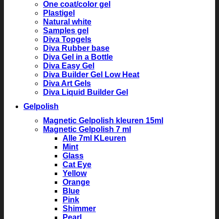
One coat/color gel
Plastigel
Natural white
Samples gel
Diva Topgels
Diva Rubber base
Diva Gel in a Bottle
Diva Easy Gel
Diva Builder Gel Low Heat
Diva Art Gels
Diva Liquid Builder Gel
Gelpolish
Magnetic Gelpolish kleuren 15ml
Magnetic Gelpolish 7 ml
Alle 7ml KLeuren
Mint
Glass
Cat Eye
Yellow
Orange
Blue
Pink
Shimmer
Pearl