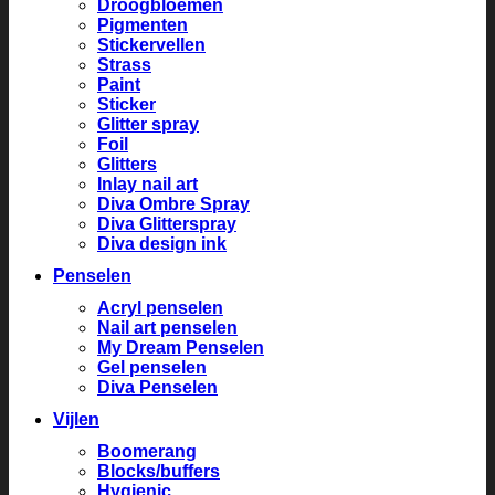
Droogbloemen
Pigmenten
Stickervellen
Strass
Paint
Sticker
Glitter spray
Foil
Glitters
Inlay nail art
Diva Ombre Spray
Diva Glitterspray
Diva design ink
Penselen
Acryl penselen
Nail art penselen
My Dream Penselen
Gel penselen
Diva Penselen
Vijlen
Boomerang
Blocks/buffers
Hygienic