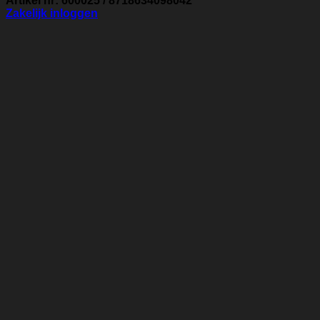
Artikel nr: 600025 / 8718634098042
Zakelijk inloggen