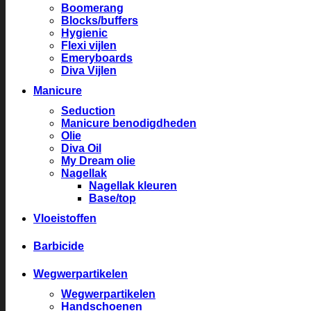
Boomerang
Blocks/buffers
Hygienic
Flexi vijlen
Emeryboards
Diva Vijlen
Manicure
Seduction
Manicure benodigdheden
Olie
Diva Oil
My Dream olie
Nagellak
Nagellak kleuren
Base/top
Vloeistoffen
Barbicide
Wegwerpartikelen
Wegwerpartikelen
Handschoenen