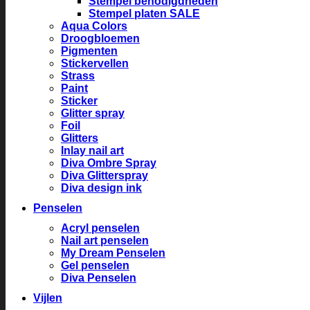
Stempel benodigdheden
Stempel platen SALE
Aqua Colors
Droogbloemen
Pigmenten
Stickervellen
Strass
Paint
Sticker
Glitter spray
Foil
Glitters
Inlay nail art
Diva Ombre Spray
Diva Glitterspray
Diva design ink
Penselen
Acryl penselen
Nail art penselen
My Dream Penselen
Gel penselen
Diva Penselen
Vijlen