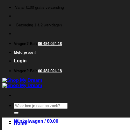
Ga
Vanaf €100 gratis verzending
naar
inhoud
Bezorging 1 á 2 werkdagen
Vragen? Bel:
06 484 024 18
Meld je aan!
Login
Vragen? Bel:
06 484 024 18
Zoeken
naar:
Winkelwagen /
€
0.00
Home