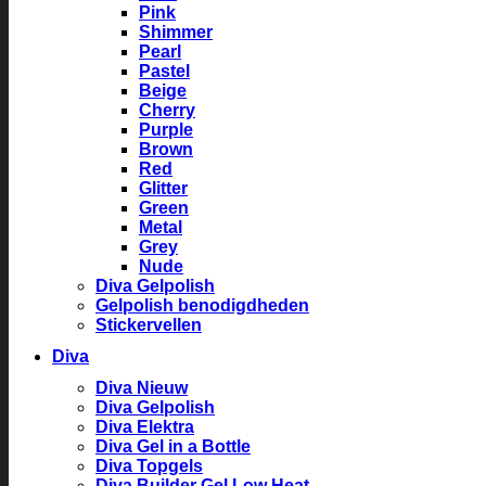
Pink
Shimmer
Pearl
Pastel
Beige
Cherry
Purple
Brown
Red
Glitter
Green
Metal
Grey
Nude
Diva Gelpolish
Gelpolish benodigdheden
Stickervellen
Diva
Diva Nieuw
Diva Gelpolish
Diva Elektra
Diva Gel in a Bottle
Diva Topgels
Diva Builder Gel Low Heat