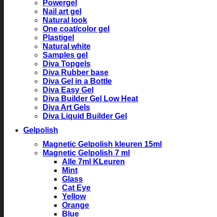
Powergel
Nail art gel
Natural look
One coat/color gel
Plastigel
Natural white
Samples gel
Diva Topgels
Diva Rubber base
Diva Gel in a Bottle
Diva Easy Gel
Diva Builder Gel Low Heat
Diva Art Gels
Diva Liquid Builder Gel
Gelpolish
Magnetic Gelpolish kleuren 15ml
Magnetic Gelpolish 7 ml
Alle 7ml KLeuren
Mint
Glass
Cat Eye
Yellow
Orange
Blue