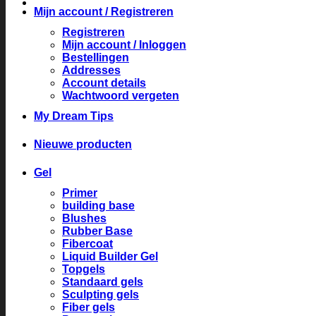
Mijn account / Registreren
Registreren
Mijn account / Inloggen
Bestellingen
Addresses
Account details
Wachtwoord vergeten
My Dream Tips
Nieuwe producten
Gel
Primer
building base
Blushes
Rubber Base
Fibercoat
Liquid Builder Gel
Topgels
Standaard gels
Sculpting gels
Fiber gels