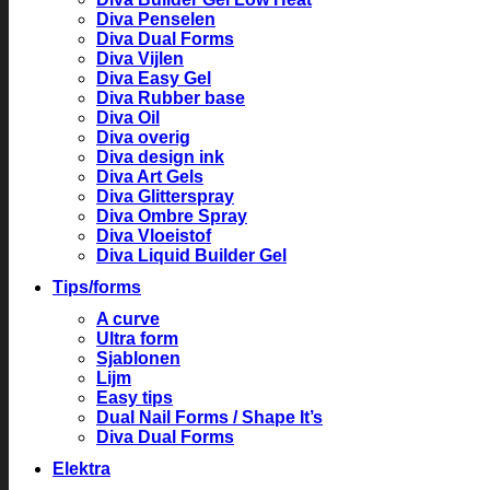
Diva Penselen
Diva Dual Forms
Diva Vijlen
Diva Easy Gel
Diva Rubber base
Diva Oil
Diva overig
Diva design ink
Diva Art Gels
Diva Glitterspray
Diva Ombre Spray
Diva Vloeistof
Diva Liquid Builder Gel
Tips/forms
A curve
Ultra form
Sjablonen
Lijm
Easy tips
Dual Nail Forms / Shape It’s
Diva Dual Forms
Elektra