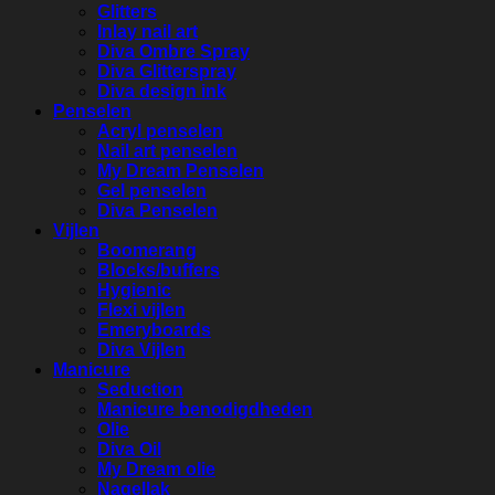
Glitters
Inlay nail art
Diva Ombre Spray
Diva Glitterspray
Diva design ink
Penselen
Acryl penselen
Nail art penselen
My Dream Penselen
Gel penselen
Diva Penselen
Vijlen
Boomerang
Blocks/buffers
Hygienic
Flexi vijlen
Emeryboards
Diva Vijlen
Manicure
Seduction
Manicure benodigdheden
Olie
Diva Oil
My Dream olie
Nagellak