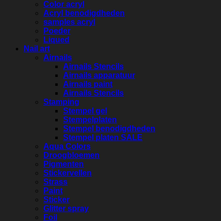
Color acryl
Acryl benodigdheden
samples acryl
Poeder
Liqued
Nail art
Airnails
Airnails Stencils
Airnails apparatuur
Airnails paint
Airnails Stencils
Stamping
Stempel gel
Stempelplaten
Stempel benodigdheden
Stempel platen SALE
Aqua Colors
Droogbloemen
Pigmenten
Stickervellen
Strass
Paint
Sticker
Glitter spray
Foil