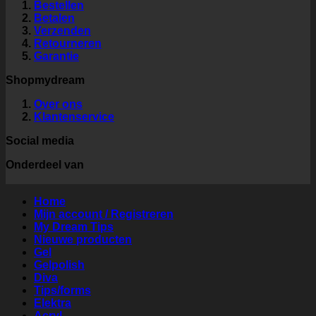
Bestellen
Betalen
Verzenden
Retourneren
Garantie
Shopmydream
Over ons
Klantenservice
Social media
Onderdeel van
Home
Mijn account / Registreren
My Dream Tips
Nieuwe producten
Gel
Gelpolish
Diva
Tips/forms
Elektra
Acryl