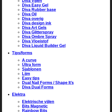
Diva Vijlen
Diva Easy Gel
Diva Rubber base
Diva Oil
Diva overig
Diva design ink
Diva Art Gels
Diva Glitterspray
Diva Ombre Spray
Diva Vloeistof
Diva Liquid Builder Gel
Tips/forms
A curve
Ultra form
Sjablonen
Lijm
Easy tips
Dual Nail Forms / Shape It’s
Diva Dual Forms
Elektra
Elektrische vijlen
Bits Magnetic
Rainbow Bits