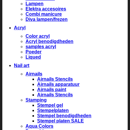
Lampen
Elektra accesoires
Combi manicure
Diva lampen/frezen
Acryl
Color acryl
Acryl benodigdheden
samples acryl
Poeder
Liqued
Nail art
Airnails
Airnails Stencils
Airnails apparatuur
Airnails paint
Airnails Stencils
Stamping
Stempel gel
Stempelplaten
Stempel benodigdheden
Stempel platen SALE
Aqua Colors