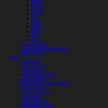
Beige
Cherry
Purple
Brown
Red
Glitter
Green
Metal
Grey
Nude
Diva Gelpolish
Gelpolish benodigdheden
Stickervellen
Diva
Diva Nieuw
Diva Gelpolish
Diva Elektra
Diva Gel in a Bottle
Diva Topgels
Diva Builder Gel Low Heat
Diva Penselen
Diva Dual Forms
Diva Vijlen
Diva Easy Gel
Diva Rubber base