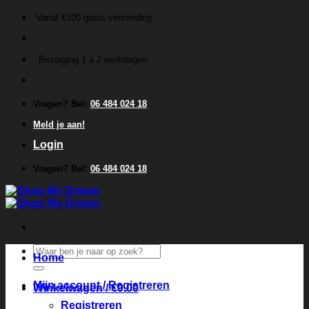
Ga
Vanaf €100 gratis verzending
naar
inhoud
Bezorging 1 á 2 werkdagen
Vragen? Bel:
06 484 024 18
Meld je aan!
Login
Vragen? Bel:
06 484 024 18
Zoeken
Home
naar:
Mijn account / Registreren
Winkelwagen /
€
0.00
Registreren