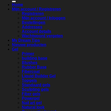
Home
Mijn account / Registreren
Registreren
Mijn account / Inloggen
Bestellingen
Addresses
Account details
Wachtwoord vergeten
My Dream Tips
Nieuwe producten
Gel
Primer
building base
Blushes
Rubber Base
Fibercoat
Liquid Builder Gel
Topgels
Standaard gels
Sculpting gels
Fiber gels
Powergel
Nail art gel
Natural look