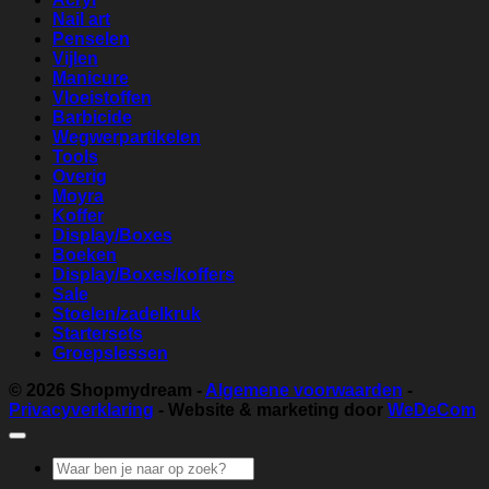
Nail art
Penselen
Vijlen
Manicure
Vloeistoffen
Barbicide
Wegwerpartikelen
Tools
Overig
Moyra
Koffer
Display/Boxes
Boeken
Display/Boxes/koffers
Sale
Stoelen/zadelkruk
Startersets
Groepslessen
© 2026
Shopmydream
-
Algemene voorwaarden
-
Privacyverklaring
- Website & marketing door
WeDeCom
Zoeken
naar: