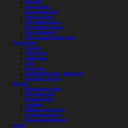
Diva Oil
Diva overig
Diva design ink
Diva Art Gels
Diva Glitterspray
Diva Ombre Spray
Diva Vloeistof
Diva Liquid Builder Gel
Tips/forms
A curve
Ultra form
Sjablonen
Lijm
Easy tips
Dual Nail Forms / Shape It’s
Diva Dual Forms
Elektra
Elektrische vijlen
Bits Magnetic
Rainbow Bits
Lampen
Elektra accesoires
Combi manicure
Diva lampen/frezen
Acryl