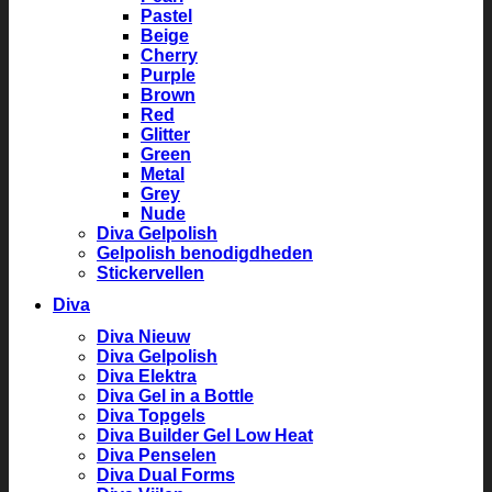
Pastel
Beige
Cherry
Purple
Brown
Red
Glitter
Green
Metal
Grey
Nude
Diva Gelpolish
Gelpolish benodigdheden
Stickervellen
Diva
Diva Nieuw
Diva Gelpolish
Diva Elektra
Diva Gel in a Bottle
Diva Topgels
Diva Builder Gel Low Heat
Diva Penselen
Diva Dual Forms