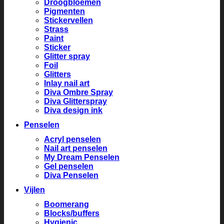
Droogbloemen
Pigmenten
Stickervellen
Strass
Paint
Sticker
Glitter spray
Foil
Glitters
Inlay nail art
Diva Ombre Spray
Diva Glitterspray
Diva design ink
Penselen
Acryl penselen
Nail art penselen
My Dream Penselen
Gel penselen
Diva Penselen
Vijlen
Boomerang
Blocks/buffers
Hygienic