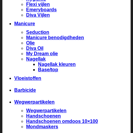
Flexi vijlen
Emeryboards
Diva Vijlen
Manicure
Seduction
Manicure benodigdheden
Olie
Diva Oil
My Dream olie
Nagellak
Nagellak kleuren
Base/top
Vloeistoffen
Barbicide
Wegwerpartikelen
Wegwerpartikelen
Handschoenen
Handschoenen omdoos 10×100
Mondmaskers