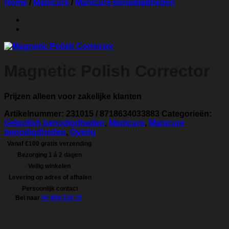
Home
/
Manicure
/
Manicure benodigdheden
Magnetic Polish Corrector
Prijzen alleen voor zakelijke klanten
Artikelnummer:
231015 / 8718634033883
Categorieën:
Gelpolish benodigdheden
,
Manicure
,
Manicure
benodigdheden
,
Overig
Vanaf €100 gratis verzending
Bezorging 1 á 2 dagen
Veilig winkelen
Levering op adres of afhalen
Persoonlijk contact
Bel naar
06 484 024 18