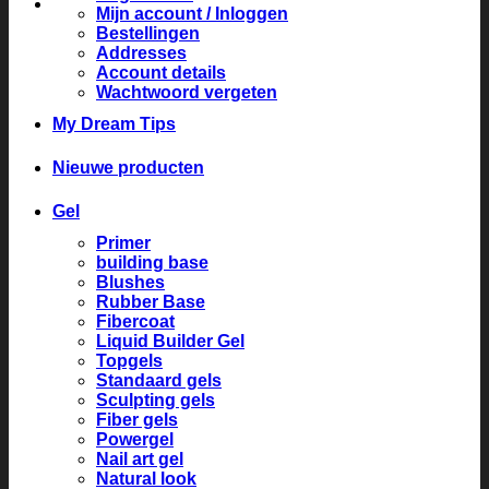
Mijn account / Inloggen
Bestellingen
Addresses
Account details
Wachtwoord vergeten
My Dream Tips
Nieuwe producten
Gel
Primer
building base
Blushes
Rubber Base
Fibercoat
Liquid Builder Gel
Topgels
Standaard gels
Sculpting gels
Fiber gels
Powergel
Nail art gel
Natural look