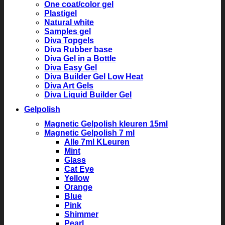
One coat/color gel
Plastigel
Natural white
Samples gel
Diva Topgels
Diva Rubber base
Diva Gel in a Bottle
Diva Easy Gel
Diva Builder Gel Low Heat
Diva Art Gels
Diva Liquid Builder Gel
Gelpolish
Magnetic Gelpolish kleuren 15ml
Magnetic Gelpolish 7 ml
Alle 7ml KLeuren
Mint
Glass
Cat Eye
Yellow
Orange
Blue
Pink
Shimmer
Pearl