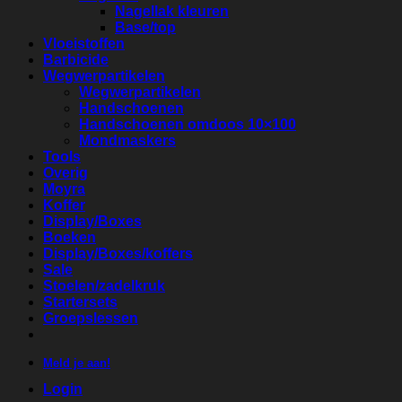
Nagellak kleuren
Base/top
Vloeistoffen
Barbicide
Wegwerpartikelen
Wegwerpartikelen
Handschoenen
Handschoenen omdoos 10×100
Mondmaskers
Tools
Overig
Moyra
Koffer
Display/Boxes
Boeken
Display/Boxes/koffers
Sale
Stoelen/zadelkruk
Startersets
Groepslessen
Meld je aan!
Login