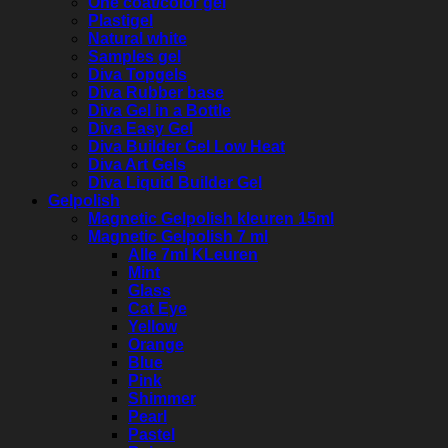
One coat/color gel
Plastigel
Natural white
Samples gel
Diva Topgels
Diva Rubber base
Diva Gel in a Bottle
Diva Easy Gel
Diva Builder Gel Low Heat
Diva Art Gels
Diva Liquid Builder Gel
Gelpolish
Magnetic Gelpolish kleuren 15ml
Magnetic Gelpolish 7 ml
Alle 7ml KLeuren
Mint
Glass
Cat Eye
Yellow
Orange
Blue
Pink
Shimmer
Pearl
Pastel