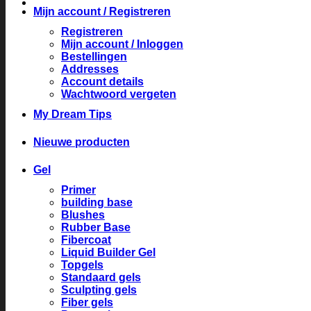
Mijn account / Registreren
Registreren
Mijn account / Inloggen
Bestellingen
Addresses
Account details
Wachtwoord vergeten
My Dream Tips
Nieuwe producten
Gel
Primer
building base
Blushes
Rubber Base
Fibercoat
Liquid Builder Gel
Topgels
Standaard gels
Sculpting gels
Fiber gels