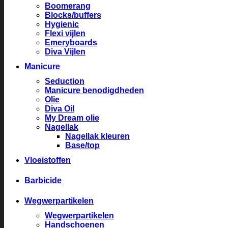
Boomerang
Blocks/buffers
Hygienic
Flexi vijlen
Emeryboards
Diva Vijlen
Manicure
Seduction
Manicure benodigdheden
Olie
Diva Oil
My Dream olie
Nagellak
Nagellak kleuren
Base/top
Vloeistoffen
Barbicide
Wegwerpartikelen
Wegwerpartikelen
Handschoenen