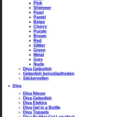
Pink
Shimmer
Pearl
Pastel
Beige
Cherry
Purple
Brown
Red
Glitter
Green
Metal
Grey
Nude
Diva Gelpolish
Gelpolish benodigdheden
Stickervellen
Diva
Diva Nieuw
Diva Gelpolish
Diva Elektra
Diva Gel in a Bottle
Diva Topgels
Diva Builder Gel Low Heat