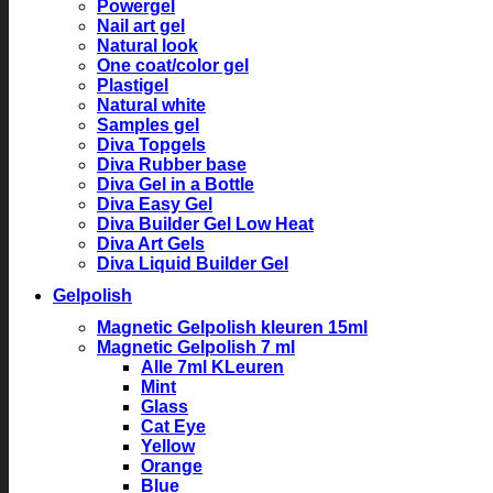
Powergel
Nail art gel
Natural look
One coat/color gel
Plastigel
Natural white
Samples gel
Diva Topgels
Diva Rubber base
Diva Gel in a Bottle
Diva Easy Gel
Diva Builder Gel Low Heat
Diva Art Gels
Diva Liquid Builder Gel
Gelpolish
Magnetic Gelpolish kleuren 15ml
Magnetic Gelpolish 7 ml
Alle 7ml KLeuren
Mint
Glass
Cat Eye
Yellow
Orange
Blue