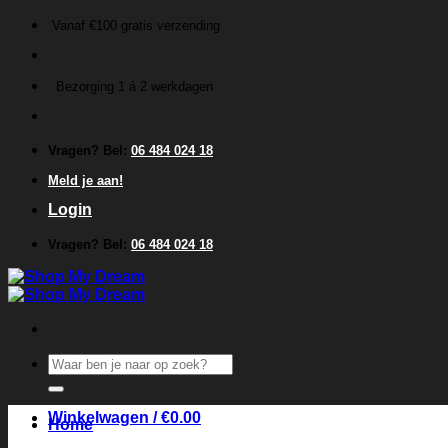
Ga
Vanaf €100 gratis verzending
naar
inhoud
Bezorging 1 á 2 werkdagen
Vragen? Bel:
06 484 024 18
Meld je aan!
Login
Vragen? Bel:
06 484 024 18
Zoeken
naar:
Winkelwagen /
€
0.00
Home