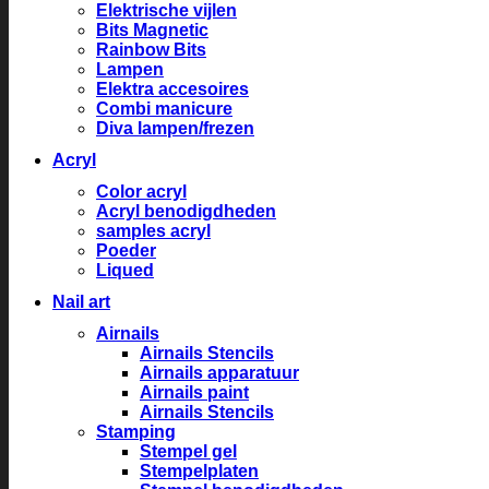
Elektrische vijlen
Bits Magnetic
Rainbow Bits
Lampen
Elektra accesoires
Combi manicure
Diva lampen/frezen
Acryl
Color acryl
Acryl benodigdheden
samples acryl
Poeder
Liqued
Nail art
Airnails
Airnails Stencils
Airnails apparatuur
Airnails paint
Airnails Stencils
Stamping
Stempel gel
Stempelplaten