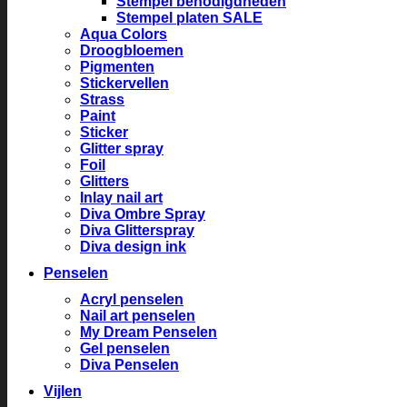
Stempel benodigdheden
Stempel platen SALE
Aqua Colors
Droogbloemen
Pigmenten
Stickervellen
Strass
Paint
Sticker
Glitter spray
Foil
Glitters
Inlay nail art
Diva Ombre Spray
Diva Glitterspray
Diva design ink
Penselen
Acryl penselen
Nail art penselen
My Dream Penselen
Gel penselen
Diva Penselen
Vijlen