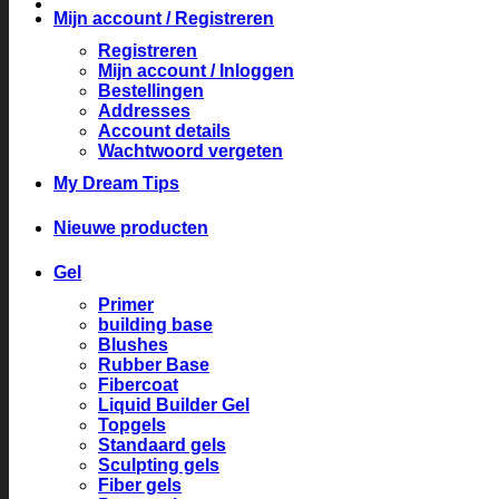
Mijn account / Registreren
Registreren
Mijn account / Inloggen
Bestellingen
Addresses
Account details
Wachtwoord vergeten
My Dream Tips
Nieuwe producten
Gel
Primer
building base
Blushes
Rubber Base
Fibercoat
Liquid Builder Gel
Topgels
Standaard gels
Sculpting gels
Fiber gels