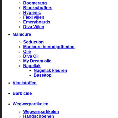
Boomerang
Blocks/buffers
Hygienic
Flexi vijlen
Emeryboards
Diva Vijlen
Manicure
Seduction
Manicure benodigdheden
Olie
Diva Oil
My Dream olie
Nagellak
Nagellak kleuren
Base/top
Vloeistoffen
Barbicide
Wegwerpartikelen
Wegwerpartikelen
Handschoenen