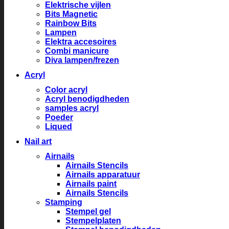
Elektrische vijlen
Bits Magnetic
Rainbow Bits
Lampen
Elektra accesoires
Combi manicure
Diva lampen/frezen
Acryl
Color acryl
Acryl benodigdheden
samples acryl
Poeder
Liqued
Nail art
Airnails
Airnails Stencils
Airnails apparatuur
Airnails paint
Airnails Stencils
Stamping
Stempel gel
Stempelplaten