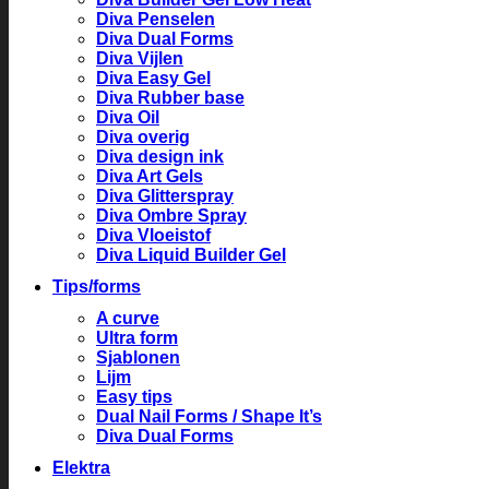
Diva Penselen
Diva Dual Forms
Diva Vijlen
Diva Easy Gel
Diva Rubber base
Diva Oil
Diva overig
Diva design ink
Diva Art Gels
Diva Glitterspray
Diva Ombre Spray
Diva Vloeistof
Diva Liquid Builder Gel
Tips/forms
A curve
Ultra form
Sjablonen
Lijm
Easy tips
Dual Nail Forms / Shape It’s
Diva Dual Forms
Elektra