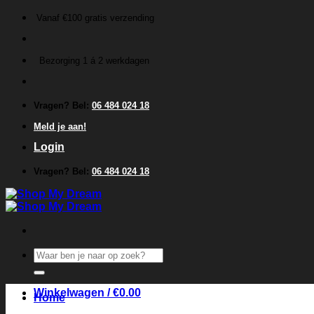
Ga
Vanaf €100 gratis verzending
naar
inhoud
Bezorging 1 á 2 werkdagen
Vragen? Bel:
06 484 024 18
Meld je aan!
Login
Vragen? Bel:
06 484 024 18
Zoeken
naar:
Winkelwagen /
€
0.00
Home