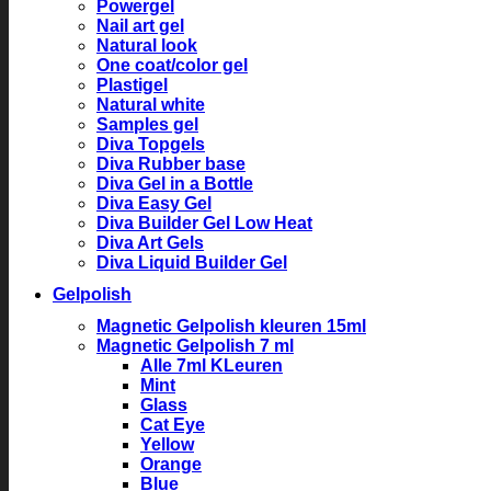
Powergel
Nail art gel
Natural look
One coat/color gel
Plastigel
Natural white
Samples gel
Diva Topgels
Diva Rubber base
Diva Gel in a Bottle
Diva Easy Gel
Diva Builder Gel Low Heat
Diva Art Gels
Diva Liquid Builder Gel
Gelpolish
Magnetic Gelpolish kleuren 15ml
Magnetic Gelpolish 7 ml
Alle 7ml KLeuren
Mint
Glass
Cat Eye
Yellow
Orange
Blue