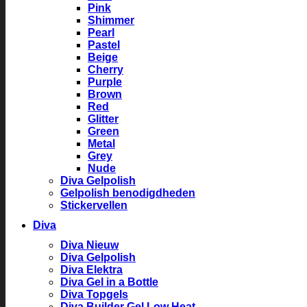
Pink
Shimmer
Pearl
Pastel
Beige
Cherry
Purple
Brown
Red
Glitter
Green
Metal
Grey
Nude
Diva Gelpolish
Gelpolish benodigdheden
Stickervellen
Diva
Diva Nieuw
Diva Gelpolish
Diva Elektra
Diva Gel in a Bottle
Diva Topgels
Diva Builder Gel Low Heat