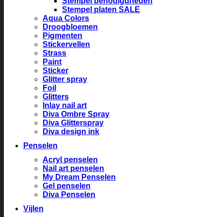
Stempel benodigdheden
Stempel platen SALE
Aqua Colors
Droogbloemen
Pigmenten
Stickervellen
Strass
Paint
Sticker
Glitter spray
Foil
Glitters
Inlay nail art
Diva Ombre Spray
Diva Glitterspray
Diva design ink
Penselen
Acryl penselen
Nail art penselen
My Dream Penselen
Gel penselen
Diva Penselen
Vijlen