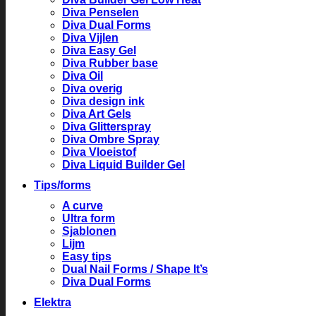
Diva Penselen
Diva Dual Forms
Diva Vijlen
Diva Easy Gel
Diva Rubber base
Diva Oil
Diva overig
Diva design ink
Diva Art Gels
Diva Glitterspray
Diva Ombre Spray
Diva Vloeistof
Diva Liquid Builder Gel
Tips/forms
A curve
Ultra form
Sjablonen
Lijm
Easy tips
Dual Nail Forms / Shape It’s
Diva Dual Forms
Elektra