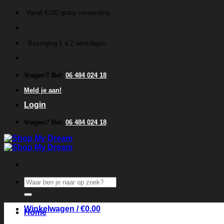
Ga
Vanaf €100 gratis verzending
naar
inhoud
Bezorging 1 á 2 werkdagen
Vragen? Bel:
06 484 024 18
Meld je aan!
Login
Vragen? Bel:
06 484 024 18
Zoeken
naar:
Winkelwagen /
€
0.00
Home