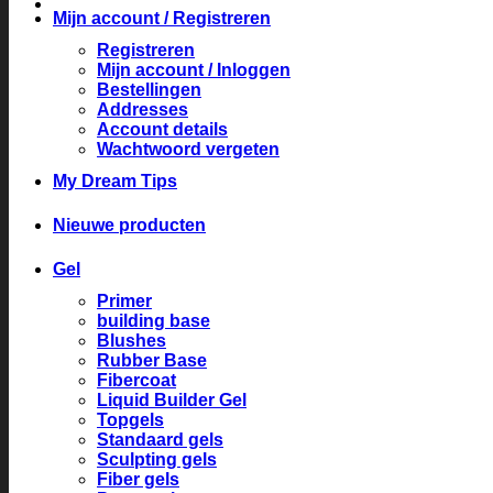
Mijn account / Registreren
Registreren
Mijn account / Inloggen
Bestellingen
Addresses
Account details
Wachtwoord vergeten
My Dream Tips
Nieuwe producten
Gel
Primer
building base
Blushes
Rubber Base
Fibercoat
Liquid Builder Gel
Topgels
Standaard gels
Sculpting gels
Fiber gels