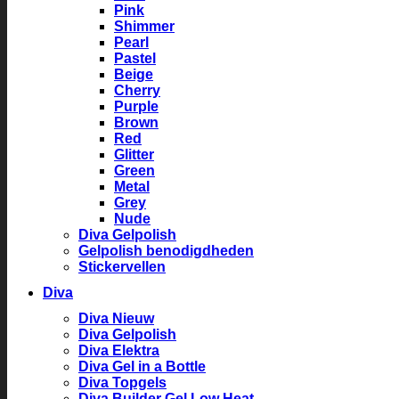
Pink
Shimmer
Pearl
Pastel
Beige
Cherry
Purple
Brown
Red
Glitter
Green
Metal
Grey
Nude
Diva Gelpolish
Gelpolish benodigdheden
Stickervellen
Diva
Diva Nieuw
Diva Gelpolish
Diva Elektra
Diva Gel in a Bottle
Diva Topgels
Diva Builder Gel Low Heat