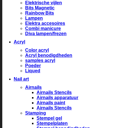
Elektrische vijlen
Bits Magnetic
Rainbow Bits
Lampen
Elektra accesoires
Combi manicure
Diva lampen/frezen
Acryl
Color acryl
Acryl benodigdheden
samples acryl
Poeder
Liqued
Nail art
Airnails
Airnails Stencils
Airnails apparatuur
Airnails paint
Airnails Stencils
Stamping
Stempel gel
Stempelplaten