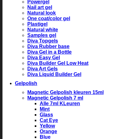
Powergel
Nail art gel
Natural look
One coat/color gel
Plastigel
Natural white
Samples gel
Diva Topgels
Diva Rubber base
Diva Gel in a Bottle
Diva Easy Gel
Diva Builder Gel Low Heat
Diva Art Gels
Diva Liquid Builder Gel
Gelpolish
Magnetic Gelpolish kleuren 15ml
Magnetic Gelpolish 7 ml
Alle 7ml KLeuren
Mint
Glass
Cat Eye
Yellow
Orange
Blue