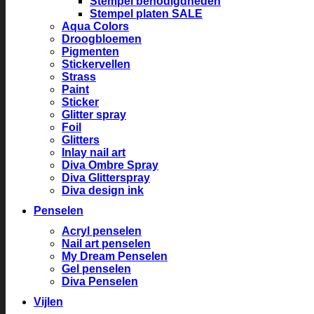
Stempel benodigdheden
Stempel platen SALE
Aqua Colors
Droogbloemen
Pigmenten
Stickervellen
Strass
Paint
Sticker
Glitter spray
Foil
Glitters
Inlay nail art
Diva Ombre Spray
Diva Glitterspray
Diva design ink
Penselen
Acryl penselen
Nail art penselen
My Dream Penselen
Gel penselen
Diva Penselen
Vijlen