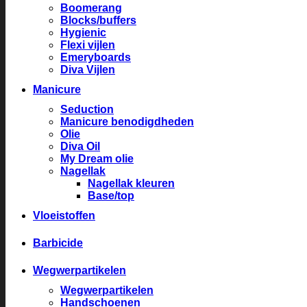
Boomerang
Blocks/buffers
Hygienic
Flexi vijlen
Emeryboards
Diva Vijlen
Manicure
Seduction
Manicure benodigdheden
Olie
Diva Oil
My Dream olie
Nagellak
Nagellak kleuren
Base/top
Vloeistoffen
Barbicide
Wegwerpartikelen
Wegwerpartikelen
Handschoenen