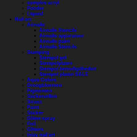
samples acryl
Poeder
Liqued
Nail art
Airnails
Airnails Stencils
Airnails apparatuur
Airnails paint
Airnails Stencils
Stamping
Stempel gel
Stempelplaten
Stempel benodigdheden
Stempel platen SALE
Aqua Colors
Droogbloemen
Pigmenten
Stickervellen
Strass
Paint
Sticker
Glitter spray
Foil
Glitters
Inlay nail art