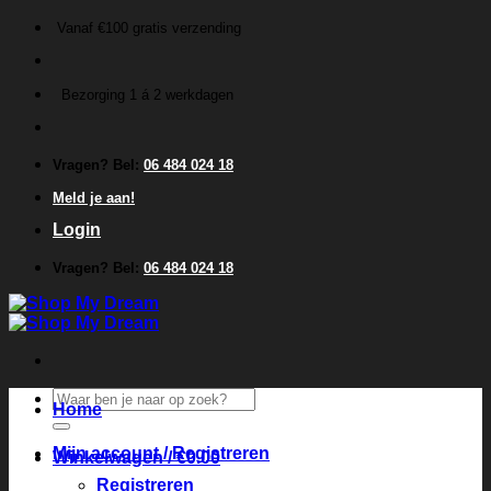
Ga
Vanaf €100 gratis verzending
naar
inhoud
Bezorging 1 á 2 werkdagen
Vragen? Bel:
06 484 024 18
Meld je aan!
Login
Vragen? Bel:
06 484 024 18
Zoeken
Home
naar:
Mijn account / Registreren
Winkelwagen /
€
0.00
Registreren