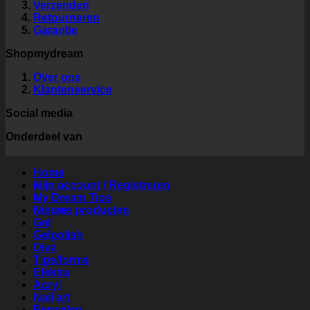
Verzenden
Retourneren
Garantie
Shopmydream
Over ons
Klantenservice
Social media
Onderdeel van
Home
Mijn account / Registreren
My Dream Tips
Nieuwe producten
Gel
Gelpolish
Diva
Tips/forms
Elektra
Acryl
Nail art
Penselen