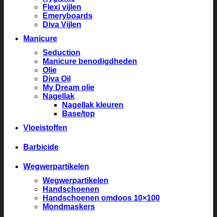
Flexi vijlen
Emeryboards
Diva Vijlen
Manicure
Seduction
Manicure benodigdheden
Olie
Diva Oil
My Dream olie
Nagellak
Nagellak kleuren
Base/top
Vloeistoffen
Barbicide
Wegwerpartikelen
Wegwerpartikelen
Handschoenen
Handschoenen omdoos 10×100
Mondmaskers