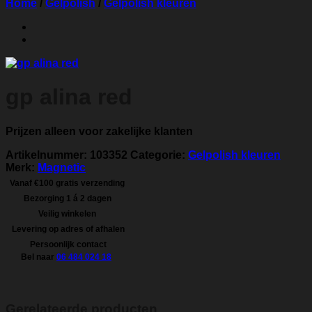
Home
/
Gelpolish
/
Gelpolish kleuren
gp alina red
Prijzen alleen voor zakelijke klanten
Artikelnummer:
103352
Categorie:
Gelpolish kleuren
Merk:
Magnetic
Vanaf €100 gratis verzending
Bezorging 1 á 2 dagen
Veilig winkelen
Levering op adres of afhalen
Persoonlijk contact
Bel naar
06 484 024 18
Gerelateerde producten