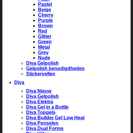
Pastel
Beige
Cherry
Purple
Brown
Red
Glitter
Green
Metal
Grey
Nude
Diva Gelpolish
Gelpolish benodigdheden
Stickervellen
Diva
Diva Nieuw
Diva Gelpolish
Diva Elektra
Diva Gel in a Bottle
Diva Topgels
Diva Builder Gel Low Heat
Diva Penselen
Diva Dual Forms