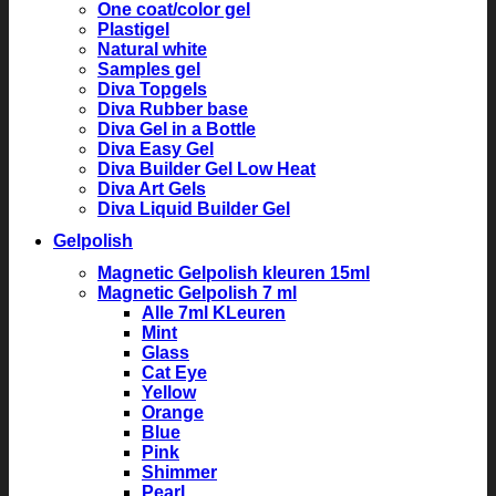
One coat/color gel
Plastigel
Natural white
Samples gel
Diva Topgels
Diva Rubber base
Diva Gel in a Bottle
Diva Easy Gel
Diva Builder Gel Low Heat
Diva Art Gels
Diva Liquid Builder Gel
Gelpolish
Magnetic Gelpolish kleuren 15ml
Magnetic Gelpolish 7 ml
Alle 7ml KLeuren
Mint
Glass
Cat Eye
Yellow
Orange
Blue
Pink
Shimmer
Pearl