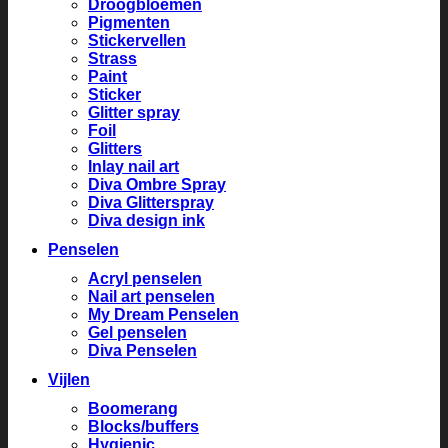
Droogbloemen
Pigmenten
Stickervellen
Strass
Paint
Sticker
Glitter spray
Foil
Glitters
Inlay nail art
Diva Ombre Spray
Diva Glitterspray
Diva design ink
Penselen
Acryl penselen
Nail art penselen
My Dream Penselen
Gel penselen
Diva Penselen
Vijlen
Boomerang
Blocks/buffers
Hygienic