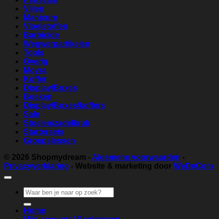
Vijlen
Manicure
Vloeistoffen
Barbicide
Wegwerpartikelen
Tools
Overig
Moyra
Koffer
Display/Boxes
Boeken
Display/Boxes/koffers
Sale
Stoelen/zadelkruk
Startersets
Groepslessen
© 2026
Shopmydream
-
Algemene voorwaarden
-
Privacyverklaring
- Website & marketing door
WeDeCom
Zoeken
naar:
Home