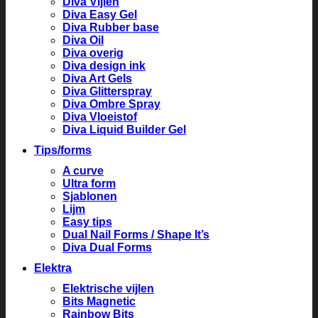
Diva Vijlen
Diva Easy Gel
Diva Rubber base
Diva Oil
Diva overig
Diva design ink
Diva Art Gels
Diva Glitterspray
Diva Ombre Spray
Diva Vloeistof
Diva Liquid Builder Gel
Tips/forms
A curve
Ultra form
Sjablonen
Lijm
Easy tips
Dual Nail Forms / Shape It’s
Diva Dual Forms
Elektra
Elektrische vijlen
Bits Magnetic
Rainbow Bits