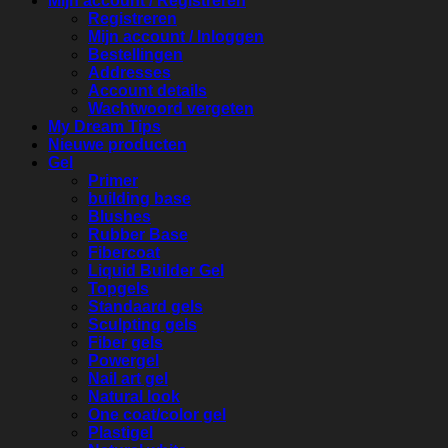
Mijn account / Registreren
Registreren
Mijn account / Inloggen
Bestellingen
Addresses
Account details
Wachtwoord vergeten
My Dream Tips
Nieuwe producten
Gel
Primer
building base
Blushes
Rubber Base
Fibercoat
Liquid Builder Gel
Topgels
Standaard gels
Sculpting gels
Fiber gels
Powergel
Nail art gel
Natural look
One coat/color gel
Plastigel