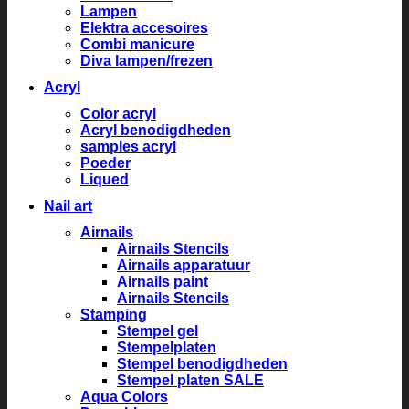
Lampen
Elektra accesoires
Combi manicure
Diva lampen/frezen
Acryl
Color acryl
Acryl benodigdheden
samples acryl
Poeder
Liqued
Nail art
Airnails
Airnails Stencils
Airnails apparatuur
Airnails paint
Airnails Stencils
Stamping
Stempel gel
Stempelplaten
Stempel benodigdheden
Stempel platen SALE
Aqua Colors