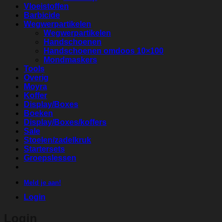
Vloeistoffen
Barbicide
Wegwerpartikelen
Wegwerpartikelen
Handschoenen
Handschoenen omdoos 10×100
Mondmaskers
Tools
Overig
Moyra
Koffer
Display/Boxes
Boeken
Display/Boxes/koffers
Sale
Stoelen/zadelkruk
Startersets
Groepslessen
Meld je aan!
Login
Login