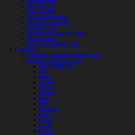
Natural white
Samples gel
Diva Topgels
Diva Rubber base
Diva Gel in a Bottle
Diva Easy Gel
Diva Builder Gel Low Heat
Diva Art Gels
Diva Liquid Builder Gel
Gelpolish
Magnetic Gelpolish kleuren 15ml
Magnetic Gelpolish 7 ml
Alle 7ml KLeuren
Mint
Glass
Cat Eye
Yellow
Orange
Blue
Pink
Shimmer
Pearl
Pastel
Beige
Cherry