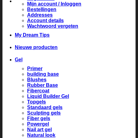
Mijn account / Inloggen
Bestellingen
Addresses
Account details
Wachtwoord vergeten
My Dream Tips
Nieuwe producten
Gel
Primer
building base
Blushes
Rubber Base
Fibercoat
Liquid Builder Gel
Topgels
Standaard gels
Sculpting gels
Fiber gels
Powergel
Nail art gel
Natural look