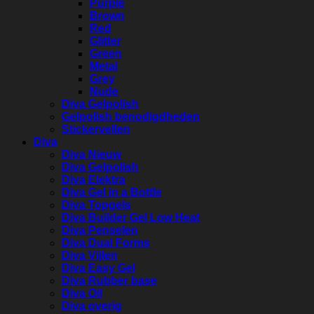
Purple
Brown
Red
Glitter
Green
Metal
Grey
Nude
Diva Gelpolish
Gelpolish benodigdheden
Stickervellen
Diva
Diva Nieuw
Diva Gelpolish
Diva Elektra
Diva Gel in a Bottle
Diva Topgels
Diva Builder Gel Low Heat
Diva Penselen
Diva Dual Forms
Diva Vijlen
Diva Easy Gel
Diva Rubber base
Diva Oil
Diva overig