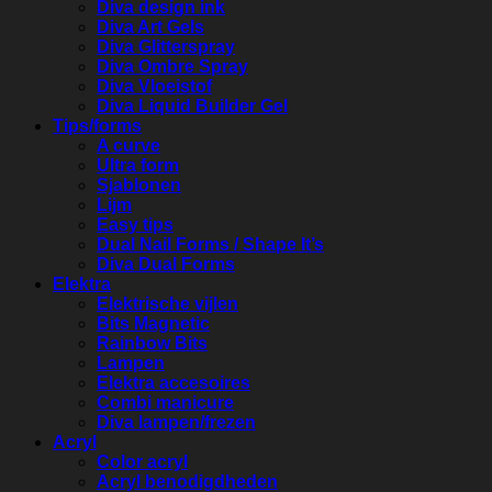
Diva design ink
Diva Art Gels
Diva Glitterspray
Diva Ombre Spray
Diva Vloeistof
Diva Liquid Builder Gel
Tips/forms
A curve
Ultra form
Sjablonen
Lijm
Easy tips
Dual Nail Forms / Shape It’s
Diva Dual Forms
Elektra
Elektrische vijlen
Bits Magnetic
Rainbow Bits
Lampen
Elektra accesoires
Combi manicure
Diva lampen/frezen
Acryl
Color acryl
Acryl benodigdheden