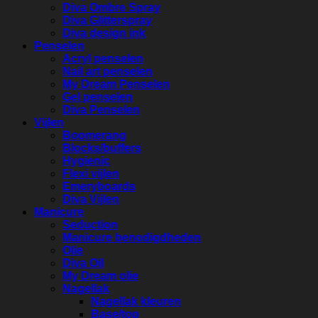
Diva Ombre Spray
Diva Glitterspray
Diva design ink
Penselen
Acryl penselen
Nail art penselen
My Dream Penselen
Gel penselen
Diva Penselen
Vijlen
Boomerang
Blocks/buffers
Hygienic
Flexi vijlen
Emeryboards
Diva Vijlen
Manicure
Seduction
Manicure benodigdheden
Olie
Diva Oil
My Dream olie
Nagellak
Nagellak kleuren
Base/top