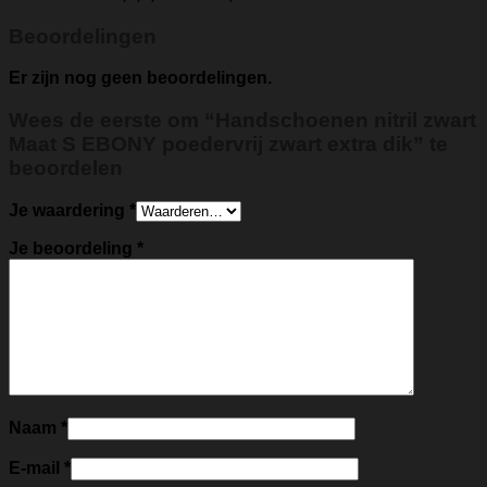
Beoordelingen
Er zijn nog geen beoordelingen.
Wees de eerste om “Handschoenen nitril zwart
Maat S EBONY poedervrij zwart extra dik” te
beoordelen
Je waardering
*
Je beoordeling
*
Naam
*
E-mail
*