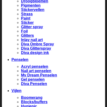
Droogbloemen
Pigmenten
Stickervellen
Strass
Paint
Sticker
Glitter spray
Foil
Glitters
Inlay nail art
Diva Ombre Spray
Diva Glitterspray
Diva design ink
Penselen
Acryl penselen
Nail art penselen
My Dream Penselen
Gel penselen
Diva Penselen
Vijlen
Boomerang
Blocks/buffers
Hygienic