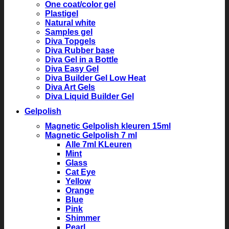
One coat/color gel
Plastigel
Natural white
Samples gel
Diva Topgels
Diva Rubber base
Diva Gel in a Bottle
Diva Easy Gel
Diva Builder Gel Low Heat
Diva Art Gels
Diva Liquid Builder Gel
Gelpolish
Magnetic Gelpolish kleuren 15ml
Magnetic Gelpolish 7 ml
Alle 7ml KLeuren
Mint
Glass
Cat Eye
Yellow
Orange
Blue
Pink
Shimmer
Pearl