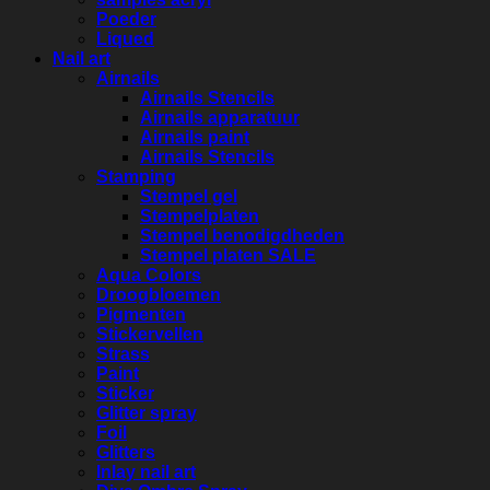
Poeder
Liqued
Nail art
Airnails
Airnails Stencils
Airnails apparatuur
Airnails paint
Airnails Stencils
Stamping
Stempel gel
Stempelplaten
Stempel benodigdheden
Stempel platen SALE
Aqua Colors
Droogbloemen
Pigmenten
Stickervellen
Strass
Paint
Sticker
Glitter spray
Foil
Glitters
Inlay nail art