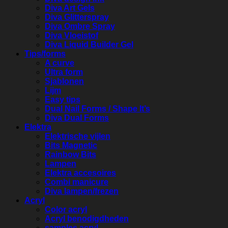
Diva Art Gels
Diva Glitterspray
Diva Ombre Spray
Diva Vloeistof
Diva Liquid Builder Gel
Tips/forms
A curve
Ultra form
Sjablonen
Lijm
Easy tips
Dual Nail Forms / Shape It’s
Diva Dual Forms
Elektra
Elektrische vijlen
Bits Magnetic
Rainbow Bits
Lampen
Elektra accesoires
Combi manicure
Diva lampen/frezen
Acryl
Color acryl
Acryl benodigdheden
samples acryl