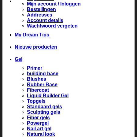
Mijn account / Inloggen
Bestellingen
Addresses
Account details
Wachtwoord vergeten
My Dream Tips
Nieuwe producten
Gel
Primer
building base
Blushes
Rubber Base
Fibercoat
Liquid Builder Gel
Topgels
Standaard gels
Sculpting gels
Fiber gels
Powergel
Nail art gel
Natural look