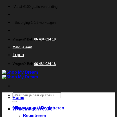
Ga
Vanaf €100 gratis verzending
naar
inhoud
Bezorging 1 á 2 werkdagen
Vragen? Bel:
06 484 024 18
Meld je aan!
Login
Vragen? Bel:
06 484 024 18
Zoeken
Home
naar:
Mijn account / Registreren
Winkelwagen /
€
0.00
Registreren