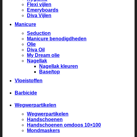
Flexi vijlen
Emeryboards
Diva Vijlen
Manicure
Seduction
Manicure benodigdheden
Olie
Diva Oil
My Dream olie
Nagellak
Nagellak kleuren
Base/top
Vloeistoffen
Barbicide
Wegwerpartikelen
Wegwerpartikelen
Handschoenen
Handschoenen omdoos 10×100
Mondmaskers