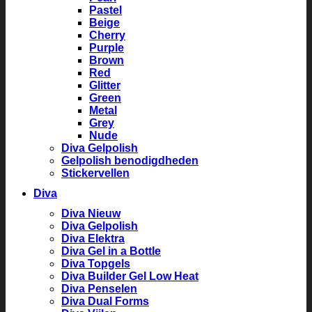
Pastel
Beige
Cherry
Purple
Brown
Red
Glitter
Green
Metal
Grey
Nude
Diva Gelpolish
Gelpolish benodigdheden
Stickervellen
Diva
Diva Nieuw
Diva Gelpolish
Diva Elektra
Diva Gel in a Bottle
Diva Topgels
Diva Builder Gel Low Heat
Diva Penselen
Diva Dual Forms