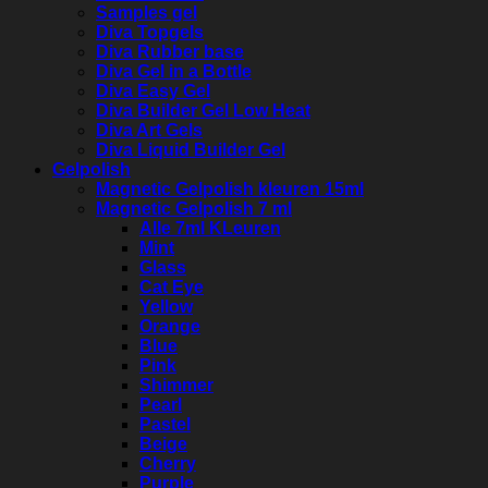
Samples gel
Diva Topgels
Diva Rubber base
Diva Gel in a Bottle
Diva Easy Gel
Diva Builder Gel Low Heat
Diva Art Gels
Diva Liquid Builder Gel
Gelpolish
Magnetic Gelpolish kleuren 15ml
Magnetic Gelpolish 7 ml
Alle 7ml KLeuren
Mint
Glass
Cat Eye
Yellow
Orange
Blue
Pink
Shimmer
Pearl
Pastel
Beige
Cherry
Purple