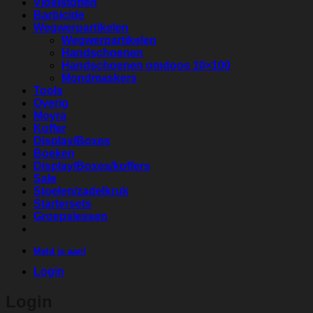
Vloeistoffen
Barbicide
Wegwerpartikelen
Wegwerpartikelen
Handschoenen
Handschoenen omdoos 10×100
Mondmaskers
Tools
Overig
Moyra
Koffer
Display/Boxes
Boeken
Display/Boxes/koffers
Sale
Stoelen/zadelkruk
Startersets
Groepslessen
Meld je aan!
Login
Login