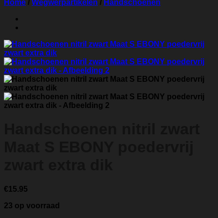
Home
/
Wegwerpartikelen
/
Handschoenen
Handschoenen nitril zwart
Maat S EBONY poedervrij
zwart extra dik
€
15.95
23 op voorraad