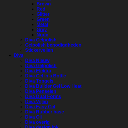
Brown
Red
Glitter
Green
Metal
Grey
Nude
Diva Gelpolish
Gelpolish benodigdheden
Stickervellen
Diva
Diva Nieuw
Diva Gelpolish
Diva Elektra
Diva Gel in a Bottle
Diva Topgels
Diva Builder Gel Low Heat
Diva Penselen
Diva Dual Forms
Diva Vijlen
Diva Easy Gel
Diva Rubber base
Diva Oil
Diva overig
Diva design ink