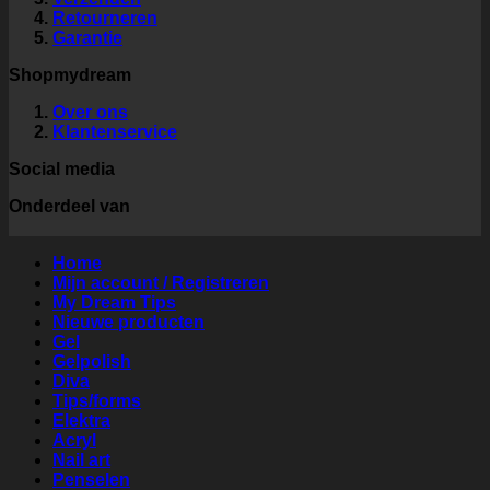
Retourneren
Garantie
Shopmydream
Over ons
Klantenservice
Social media
Onderdeel van
Home
Mijn account / Registreren
My Dream Tips
Nieuwe producten
Gel
Gelpolish
Diva
Tips/forms
Elektra
Acryl
Nail art
Penselen