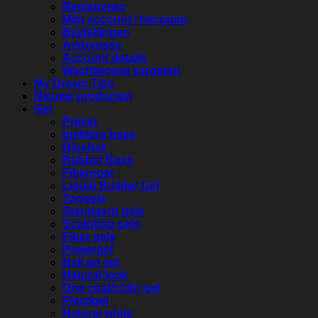
Registreren
Mijn account / Inloggen
Bestellingen
Addresses
Account details
Wachtwoord vergeten
My Dream Tips
Nieuwe producten
Gel
Primer
building base
Blushes
Rubber Base
Fibercoat
Liquid Builder Gel
Topgels
Standaard gels
Sculpting gels
Fiber gels
Powergel
Nail art gel
Natural look
One coat/color gel
Plastigel
Natural white