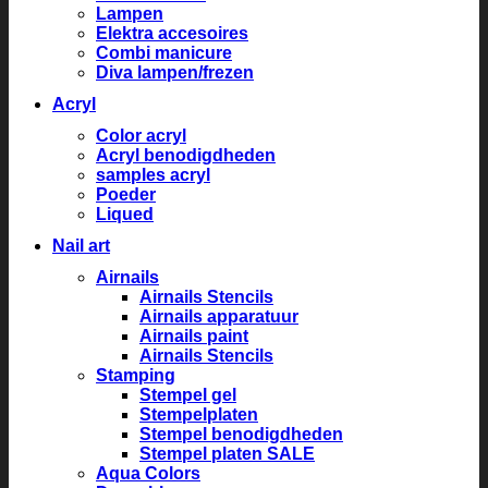
Lampen
Elektra accesoires
Combi manicure
Diva lampen/frezen
Acryl
Color acryl
Acryl benodigdheden
samples acryl
Poeder
Liqued
Nail art
Airnails
Airnails Stencils
Airnails apparatuur
Airnails paint
Airnails Stencils
Stamping
Stempel gel
Stempelplaten
Stempel benodigdheden
Stempel platen SALE
Aqua Colors