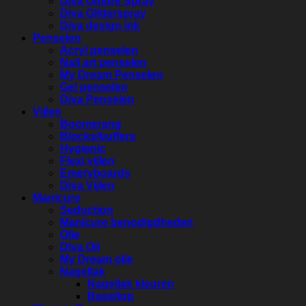
Diva Ombre Spray
Diva Glitterspray
Diva design ink
Penselen
Acryl penselen
Nail art penselen
My Dream Penselen
Gel penselen
Diva Penselen
Vijlen
Boomerang
Blocks/buffers
Hygienic
Flexi vijlen
Emeryboards
Diva Vijlen
Manicure
Seduction
Manicure benodigdheden
Olie
Diva Oil
My Dream olie
Nagellak
Nagellak kleuren
Base/top