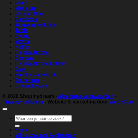
Vijlen
Manicure
Vloeistoffen
Barbicide
Wegwerpartikelen
Tools
Overig
Moyra
Koffer
Display/Boxes
Boeken
Display/Boxes/koffers
Sale
Stoelen/zadelkruk
Startersets
Groepslessen
© 2026
Shopmydream
-
Algemene voorwaarden
-
Privacyverklaring
- Website & marketing door
WeDeCom
Zoeken
naar:
Home
Mijn account / Registreren