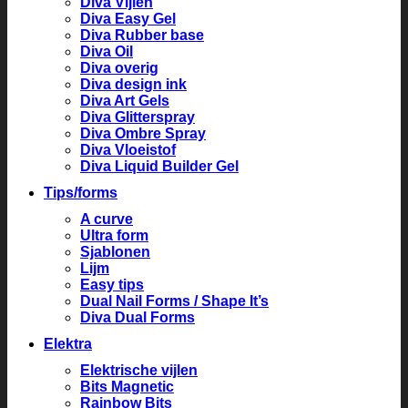
Diva Vijlen
Diva Easy Gel
Diva Rubber base
Diva Oil
Diva overig
Diva design ink
Diva Art Gels
Diva Glitterspray
Diva Ombre Spray
Diva Vloeistof
Diva Liquid Builder Gel
Tips/forms
A curve
Ultra form
Sjablonen
Lijm
Easy tips
Dual Nail Forms / Shape It’s
Diva Dual Forms
Elektra
Elektrische vijlen
Bits Magnetic
Rainbow Bits