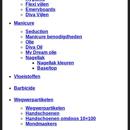
Flexi vijlen
Emeryboards
Diva Vijlen
Manicure
Seduction
Manicure benodigdheden
Olie
Diva Oil
My Dream olie
Nagellak
Nagellak kleuren
Base/top
Vloeistoffen
Barbicide
Wegwerpartikelen
Wegwerpartikelen
Handschoenen
Handschoenen omdoos 10×100
Mondmaskers