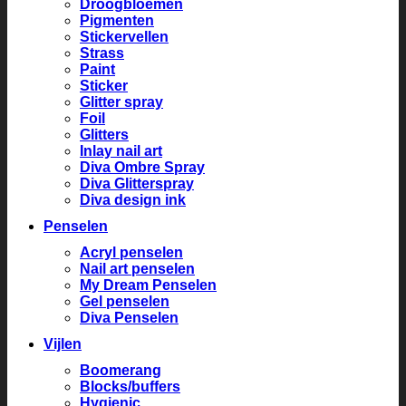
Droogbloemen
Pigmenten
Stickervellen
Strass
Paint
Sticker
Glitter spray
Foil
Glitters
Inlay nail art
Diva Ombre Spray
Diva Glitterspray
Diva design ink
Penselen
Acryl penselen
Nail art penselen
My Dream Penselen
Gel penselen
Diva Penselen
Vijlen
Boomerang
Blocks/buffers
Hygienic