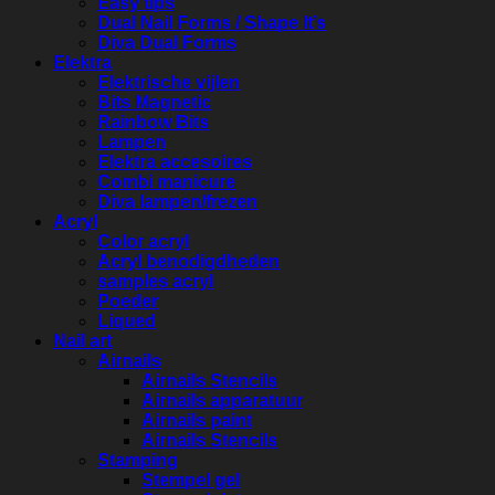
Easy tips
Dual Nail Forms / Shape It’s
Diva Dual Forms
Elektra
Elektrische vijlen
Bits Magnetic
Rainbow Bits
Lampen
Elektra accesoires
Combi manicure
Diva lampen/frezen
Acryl
Color acryl
Acryl benodigdheden
samples acryl
Poeder
Liqued
Nail art
Airnails
Airnails Stencils
Airnails apparatuur
Airnails paint
Airnails Stencils
Stamping
Stempel gel