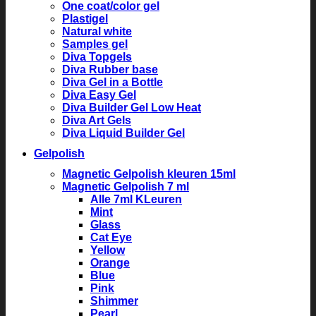
One coat/color gel
Plastigel
Natural white
Samples gel
Diva Topgels
Diva Rubber base
Diva Gel in a Bottle
Diva Easy Gel
Diva Builder Gel Low Heat
Diva Art Gels
Diva Liquid Builder Gel
Gelpolish
Magnetic Gelpolish kleuren 15ml
Magnetic Gelpolish 7 ml
Alle 7ml KLeuren
Mint
Glass
Cat Eye
Yellow
Orange
Blue
Pink
Shimmer
Pearl