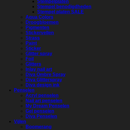
Stempelplaten
Stempel benodigdheden
Stempel platen SALE
Aqua Colors
Droogbloemen
Pigmenten
Stickervellen
Strass
Paint
Sticker
Glitter spray
Foil
Glitters
Inlay nail art
Diva Ombre Spray
Diva Glitterspray
Diva design ink
Penselen
Acryl penselen
Nail art penselen
My Dream Penselen
Gel penselen
Diva Penselen
Vijlen
Boomerang