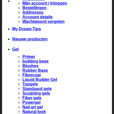
Mijn account / Inloggen
Bestellingen
Addresses
Account details
Wachtwoord vergeten
My Dream Tips
Nieuwe producten
Gel
Primer
building base
Blushes
Rubber Base
Fibercoat
Liquid Builder Gel
Topgels
Standaard gels
Sculpting gels
Fiber gels
Powergel
Nail art gel
Natural look