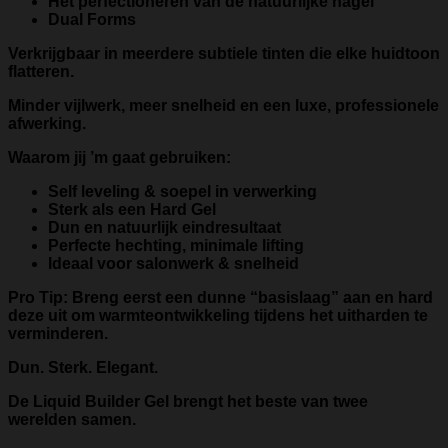
Het perfectioneren van de natuurlijke nagel
Dual Forms
Verkrijgbaar in meerdere subtiele tinten die elke huidtoon
flatteren.
Minder vijlwerk, meer snelheid en een luxe, professionele
afwerking.
Waarom jij ’m gaat gebruiken:
Self leveling & soepel in verwerking
Sterk als een Hard Gel
Dun en natuurlijk eindresultaat
Perfecte hechting, minimale lifting
Ideaal voor salonwerk & snelheid
Pro Tip: Breng eerst een dunne “basislaag” aan en hard
deze uit om warmteontwikkeling tijdens het uitharden te
verminderen.
Dun. Sterk. Elegant.
De Liquid Builder Gel brengt het beste van twee
werelden samen.