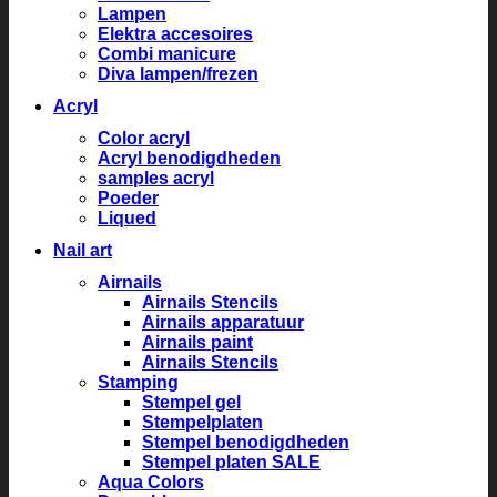
Lampen
Elektra accesoires
Combi manicure
Diva lampen/frezen
Acryl
Color acryl
Acryl benodigdheden
samples acryl
Poeder
Liqued
Nail art
Airnails
Airnails Stencils
Airnails apparatuur
Airnails paint
Airnails Stencils
Stamping
Stempel gel
Stempelplaten
Stempel benodigdheden
Stempel platen SALE
Aqua Colors