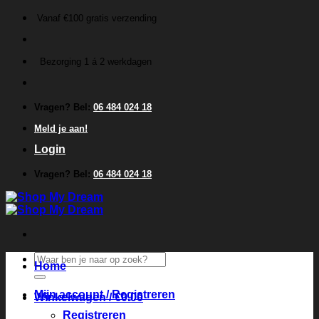
Ga
Vanaf €100 gratis verzending
naar
inhoud
Bezorging 1 á 2 werkdagen
Vragen? Bel:
06 484 024 18
Meld je aan!
Login
Vragen? Bel:
06 484 024 18
Zoeken
Home
naar:
Mijn account / Registreren
Winkelwagen /
€
0.00
Registreren