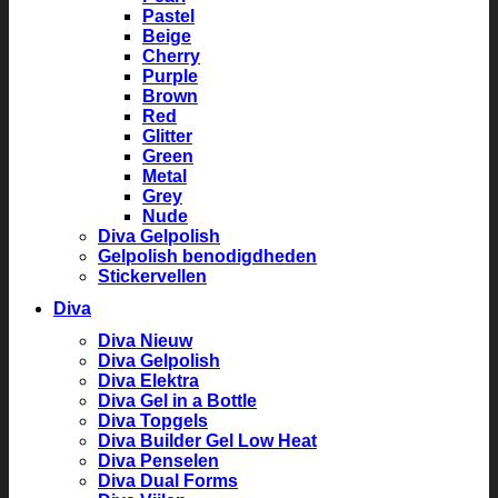
Pastel
Beige
Cherry
Purple
Brown
Red
Glitter
Green
Metal
Grey
Nude
Diva Gelpolish
Gelpolish benodigdheden
Stickervellen
Diva
Diva Nieuw
Diva Gelpolish
Diva Elektra
Diva Gel in a Bottle
Diva Topgels
Diva Builder Gel Low Heat
Diva Penselen
Diva Dual Forms