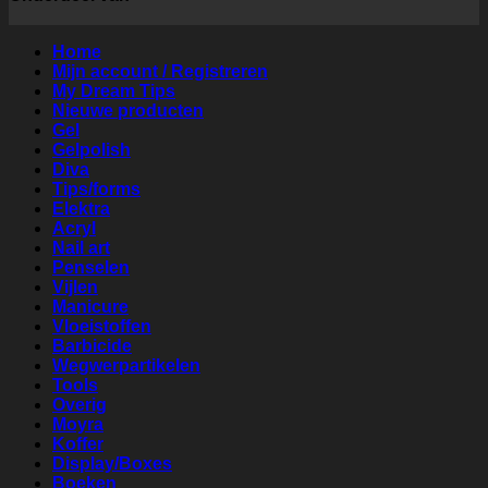
Home
Mijn account / Registreren
My Dream Tips
Nieuwe producten
Gel
Gelpolish
Diva
Tips/forms
Elektra
Acryl
Nail art
Penselen
Vijlen
Manicure
Vloeistoffen
Barbicide
Wegwerpartikelen
Tools
Overig
Moyra
Koffer
Display/Boxes
Boeken