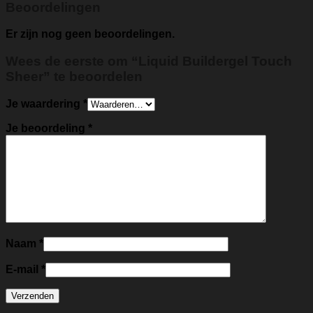
Beoordelingen
Er zijn nog geen beoordelingen.
Wees de eerste om “Liquid Buildergel Touch
Sheer” te beoordelen
Je waardering
*
Je beoordeling
*
Naam
*
E-mail
*