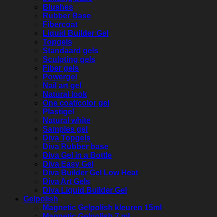
Blushes
Rubber Base
Fibercoat
Liquid Builder Gel
Topgels
Standaard gels
Sculpting gels
Fiber gels
Powergel
Nail art gel
Natural look
One coat/color gel
Plastigel
Natural white
Samples gel
Diva Topgels
Diva Rubber base
Diva Gel in a Bottle
Diva Easy Gel
Diva Builder Gel Low Heat
Diva Art Gels
Diva Liquid Builder Gel
Gelpolish
Magnetic Gelpolish kleuren 15ml
Magnetic Gelpolish 7 ml