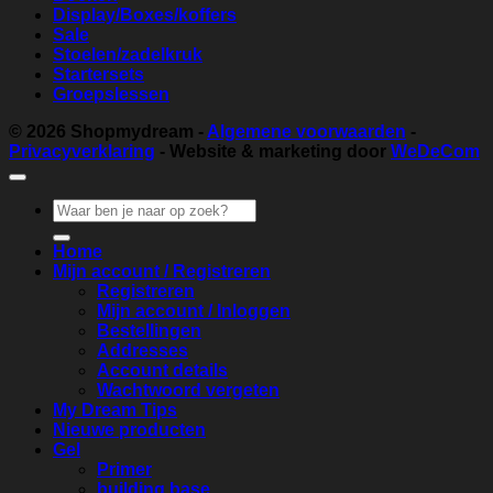
Display/Boxes/koffers
Sale
Stoelen/zadelkruk
Startersets
Groepslessen
© 2026
Shopmydream
-
Algemene voorwaarden
-
Privacyverklaring
- Website & marketing door
WeDeCom
Zoeken
naar:
Home
Mijn account / Registreren
Registreren
Mijn account / Inloggen
Bestellingen
Addresses
Account details
Wachtwoord vergeten
My Dream Tips
Nieuwe producten
Gel
Primer
building base