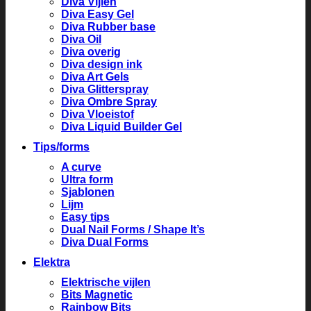
Diva Vijlen
Diva Easy Gel
Diva Rubber base
Diva Oil
Diva overig
Diva design ink
Diva Art Gels
Diva Glitterspray
Diva Ombre Spray
Diva Vloeistof
Diva Liquid Builder Gel
Tips/forms
A curve
Ultra form
Sjablonen
Lijm
Easy tips
Dual Nail Forms / Shape It’s
Diva Dual Forms
Elektra
Elektrische vijlen
Bits Magnetic
Rainbow Bits