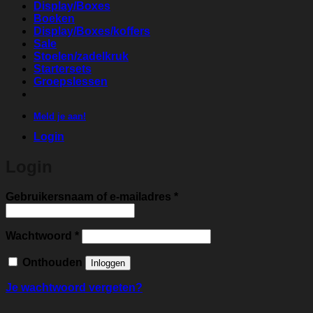
Display/Boxes
Boeken
Display/Boxes/koffers
Sale
Stoelen/zadelkruk
Startersets
Groepslessen
Meld je aan!
Login
Login
Vereist
Gebruikersnaam of e-mailadres
*
Vereist
Wachtwoord
*
Onthouden
Inloggen
Je wachtwoord vergeten?