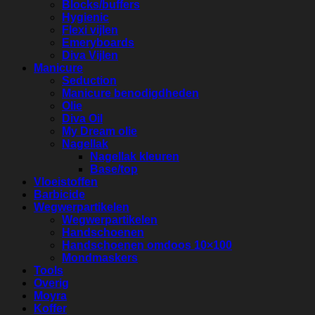
Blocks/buffers
Hygienic
Flexi vijlen
Emeryboards
Diva Vijlen
Manicure
Seduction
Manicure benodigdheden
Olie
Diva Oil
My Dream olie
Nagellak
Nagellak kleuren
Base/top
Vloeistoffen
Barbicide
Wegwerpartikelen
Wegwerpartikelen
Handschoenen
Handschoenen omdoos 10×100
Mondmaskers
Tools
Overig
Moyra
Koffer