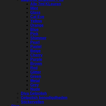
Alle 7ml KLeuren
Mint
Glass
Cat Eye
Yellow
Orange
Blue
Pink
Shimmer
Pearl
Pastel
Beige
Cherry
Purple
Brown
Red
Glitter
Green
Metal
Grey
Nude
Diva Gelpolish
Gelpolish benodigdheden
Stickervellen