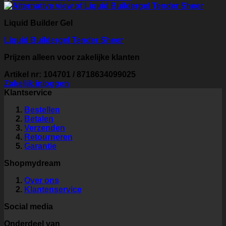
Liquid Builder Gel
Liquid Buildergel Tender Sheer
Prijzen alleen voor zakelijke klanten
Artikel nr: 104701 / 8718634099025
Zakelijk inloggen
Klantservice
Bestellen
Betalen
Verzenden
Retourneren
Garantie
Shopmydream
Over ons
Klantenservice
Social media
Onderdeel van