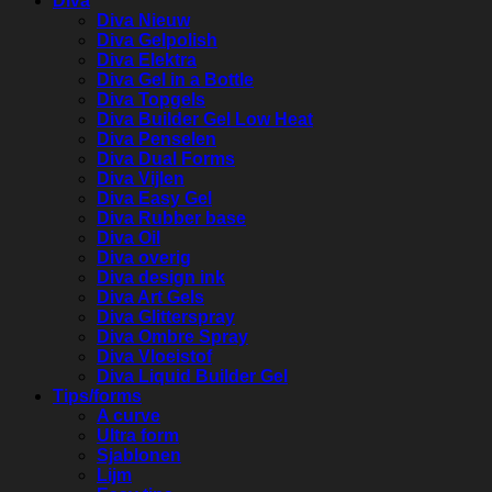
Diva
Diva Nieuw
Diva Gelpolish
Diva Elektra
Diva Gel in a Bottle
Diva Topgels
Diva Builder Gel Low Heat
Diva Penselen
Diva Dual Forms
Diva Vijlen
Diva Easy Gel
Diva Rubber base
Diva Oil
Diva overig
Diva design ink
Diva Art Gels
Diva Glitterspray
Diva Ombre Spray
Diva Vloeistof
Diva Liquid Builder Gel
Tips/forms
A curve
Ultra form
Sjablonen
Lijm