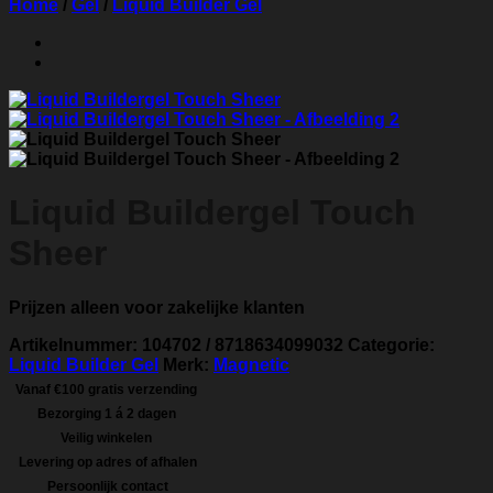
Home
/
Gel
/
Liquid Builder Gel
Liquid Buildergel Touch
Sheer
Prijzen alleen voor zakelijke klanten
Artikelnummer:
104702 / 8718634099032
Categorie:
Liquid Builder Gel
Merk:
Magnetic
Vanaf €100 gratis verzending
Bezorging 1 á 2 dagen
Veilig winkelen
Levering op adres of afhalen
Persoonlijk contact