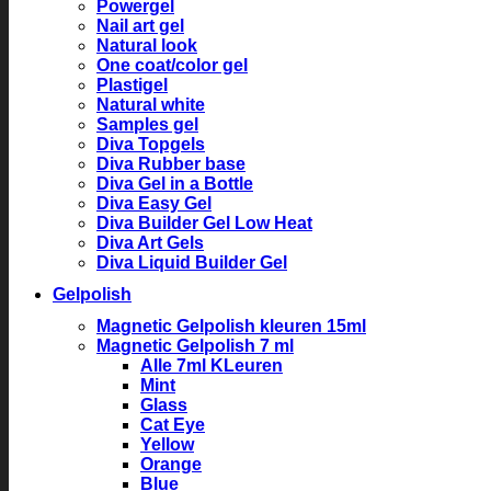
Powergel
Nail art gel
Natural look
One coat/color gel
Plastigel
Natural white
Samples gel
Diva Topgels
Diva Rubber base
Diva Gel in a Bottle
Diva Easy Gel
Diva Builder Gel Low Heat
Diva Art Gels
Diva Liquid Builder Gel
Gelpolish
Magnetic Gelpolish kleuren 15ml
Magnetic Gelpolish 7 ml
Alle 7ml KLeuren
Mint
Glass
Cat Eye
Yellow
Orange
Blue