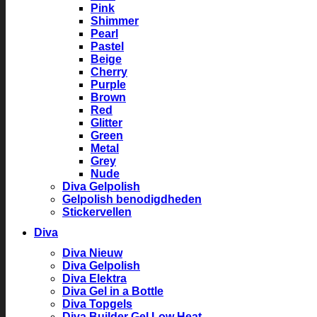
Pink
Shimmer
Pearl
Pastel
Beige
Cherry
Purple
Brown
Red
Glitter
Green
Metal
Grey
Nude
Diva Gelpolish
Gelpolish benodigdheden
Stickervellen
Diva
Diva Nieuw
Diva Gelpolish
Diva Elektra
Diva Gel in a Bottle
Diva Topgels
Diva Builder Gel Low Heat