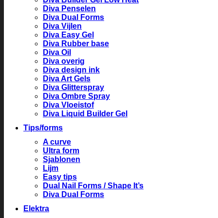
Diva Penselen
Diva Dual Forms
Diva Vijlen
Diva Easy Gel
Diva Rubber base
Diva Oil
Diva overig
Diva design ink
Diva Art Gels
Diva Glitterspray
Diva Ombre Spray
Diva Vloeistof
Diva Liquid Builder Gel
Tips/forms
A curve
Ultra form
Sjablonen
Lijm
Easy tips
Dual Nail Forms / Shape It’s
Diva Dual Forms
Elektra