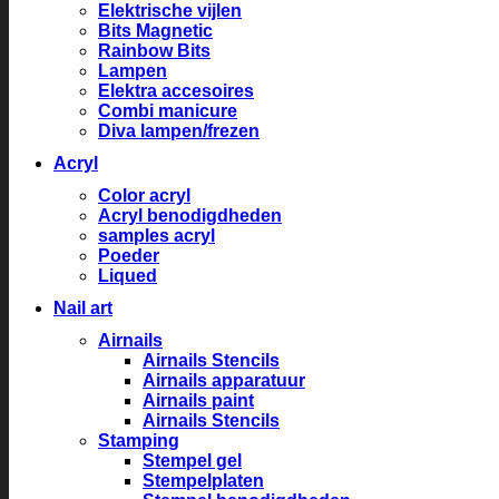
Elektrische vijlen
Bits Magnetic
Rainbow Bits
Lampen
Elektra accesoires
Combi manicure
Diva lampen/frezen
Acryl
Color acryl
Acryl benodigdheden
samples acryl
Poeder
Liqued
Nail art
Airnails
Airnails Stencils
Airnails apparatuur
Airnails paint
Airnails Stencils
Stamping
Stempel gel
Stempelplaten