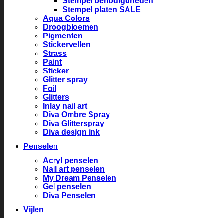
Stempel benodigdheden
Stempel platen SALE
Aqua Colors
Droogbloemen
Pigmenten
Stickervellen
Strass
Paint
Sticker
Glitter spray
Foil
Glitters
Inlay nail art
Diva Ombre Spray
Diva Glitterspray
Diva design ink
Penselen
Acryl penselen
Nail art penselen
My Dream Penselen
Gel penselen
Diva Penselen
Vijlen