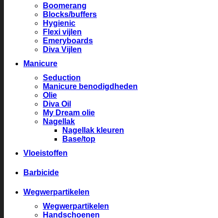
Boomerang
Blocks/buffers
Hygienic
Flexi vijlen
Emeryboards
Diva Vijlen
Manicure
Seduction
Manicure benodigdheden
Olie
Diva Oil
My Dream olie
Nagellak
Nagellak kleuren
Base/top
Vloeistoffen
Barbicide
Wegwerpartikelen
Wegwerpartikelen
Handschoenen