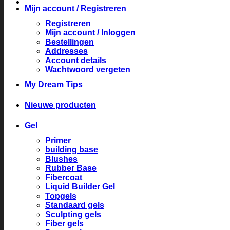
Mijn account / Registreren
Registreren
Mijn account / Inloggen
Bestellingen
Addresses
Account details
Wachtwoord vergeten
My Dream Tips
Nieuwe producten
Gel
Primer
building base
Blushes
Rubber Base
Fibercoat
Liquid Builder Gel
Topgels
Standaard gels
Sculpting gels
Fiber gels