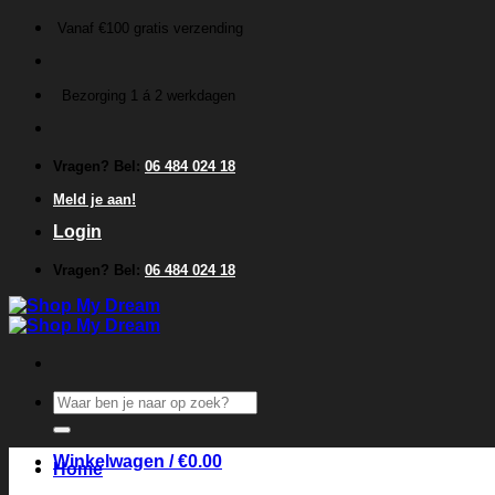
Ga
Vanaf €100 gratis verzending
naar
inhoud
Bezorging 1 á 2 werkdagen
Vragen? Bel:
06 484 024 18
Meld je aan!
Login
Vragen? Bel:
06 484 024 18
Zoeken
naar:
Winkelwagen /
€
0.00
Home