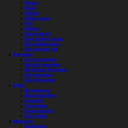
Strass
Paint
Sticker
Glitter spray
Foil
Glitters
Inlay nail art
Diva Ombre Spray
Diva Glitterspray
Diva design ink
Penselen
Acryl penselen
Nail art penselen
My Dream Penselen
Gel penselen
Diva Penselen
Vijlen
Boomerang
Blocks/buffers
Hygienic
Flexi vijlen
Emeryboards
Diva Vijlen
Manicure
Seduction