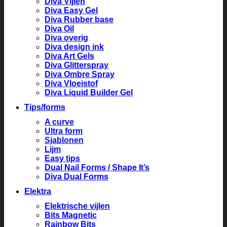
Diva Vijlen
Diva Easy Gel
Diva Rubber base
Diva Oil
Diva overig
Diva design ink
Diva Art Gels
Diva Glitterspray
Diva Ombre Spray
Diva Vloeistof
Diva Liquid Builder Gel
Tips/forms
A curve
Ultra form
Sjablonen
Lijm
Easy tips
Dual Nail Forms / Shape It’s
Diva Dual Forms
Elektra
Elektrische vijlen
Bits Magnetic
Rainbow Bits