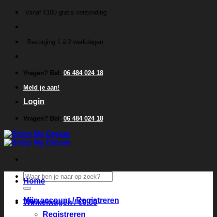
Ga
Vanaf €100 gratis verzending
naar
inhoud
Bezorging 1 á 2 werkdagen
Vragen? Bel:
06 484 024 18
Meld je aan!
Login
Vragen? Bel:
06 484 024 18
Zoeken
Home
naar:
Mijn account / Registreren
Winkelwagen /
€
0.00
Registreren