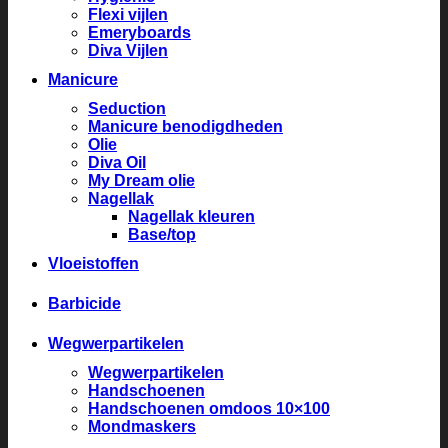
Flexi vijlen
Emeryboards
Diva Vijlen
Manicure
Seduction
Manicure benodigdheden
Olie
Diva Oil
My Dream olie
Nagellak
Nagellak kleuren
Base/top
Vloeistoffen
Barbicide
Wegwerpartikelen
Wegwerpartikelen
Handschoenen
Handschoenen omdoos 10×100
Mondmaskers