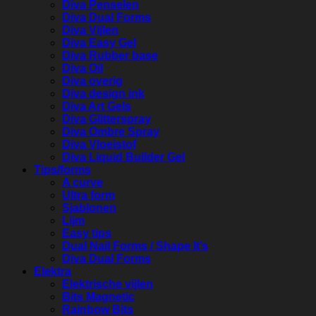
Diva Penselen
Diva Dual Forms
Diva Vijlen
Diva Easy Gel
Diva Rubber base
Diva Oil
Diva overig
Diva design ink
Diva Art Gels
Diva Glitterspray
Diva Ombre Spray
Diva Vloeistof
Diva Liquid Builder Gel
Tips/forms
A curve
Ultra form
Sjablonen
Lijm
Easy tips
Dual Nail Forms / Shape It’s
Diva Dual Forms
Elektra
Elektrische vijlen
Bits Magnetic
Rainbow Bits