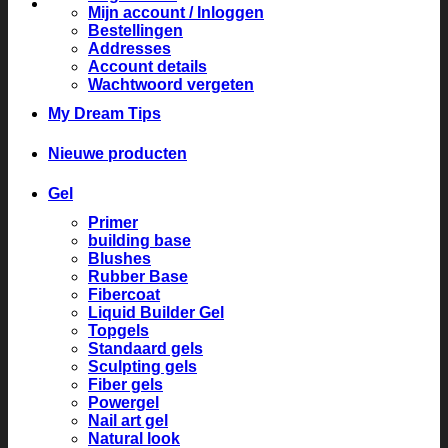
Mijn account / Inloggen
Bestellingen
Addresses
Account details
Wachtwoord vergeten
My Dream Tips
Nieuwe producten
Gel
Primer
building base
Blushes
Rubber Base
Fibercoat
Liquid Builder Gel
Topgels
Standaard gels
Sculpting gels
Fiber gels
Powergel
Nail art gel
Natural look