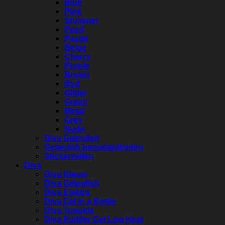
Blue
Pink
Shimmer
Pearl
Pastel
Beige
Cherry
Purple
Brown
Red
Glitter
Green
Metal
Grey
Nude
Diva Gelpolish
Gelpolish benodigdheden
Stickervellen
Diva
Diva Nieuw
Diva Gelpolish
Diva Elektra
Diva Gel in a Bottle
Diva Topgels
Diva Builder Gel Low Heat