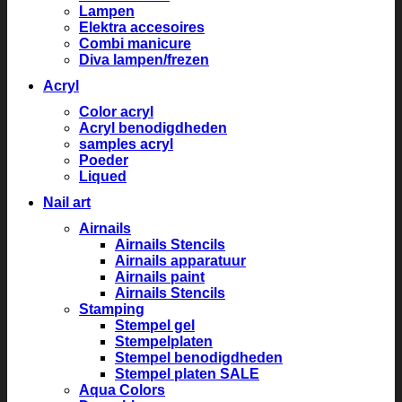
Lampen
Elektra accesoires
Combi manicure
Diva lampen/frezen
Acryl
Color acryl
Acryl benodigdheden
samples acryl
Poeder
Liqued
Nail art
Airnails
Airnails Stencils
Airnails apparatuur
Airnails paint
Airnails Stencils
Stamping
Stempel gel
Stempelplaten
Stempel benodigdheden
Stempel platen SALE
Aqua Colors