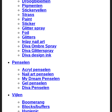
Droogbloemen
Pigmenten
Stickervellen
Strass
Paint
Sticker
Glitter spray
Foil
Glitters
Inlay nail art
Diva Ombre Spray
Diva Glitterspray
Diva design ink
Penselen
Acryl penselen
Nail art penselen
My Dream Penselen
Gel penselen
Diva Penselen
Vijlen
Boomerang
Blocks/buffers
Hygienic