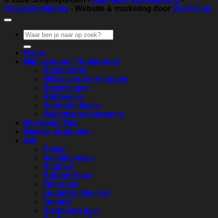
Privacyverklaring
- Website & marketing door
WeDeCom
Zoeken
naar:
Home
Mijn account / Registreren
Registreren
Mijn account / Inloggen
Bestellingen
Addresses
Account details
Wachtwoord vergeten
My Dream Tips
Nieuwe producten
Gel
Primer
building base
Blushes
Rubber Base
Fibercoat
Liquid Builder Gel
Topgels
Standaard gels