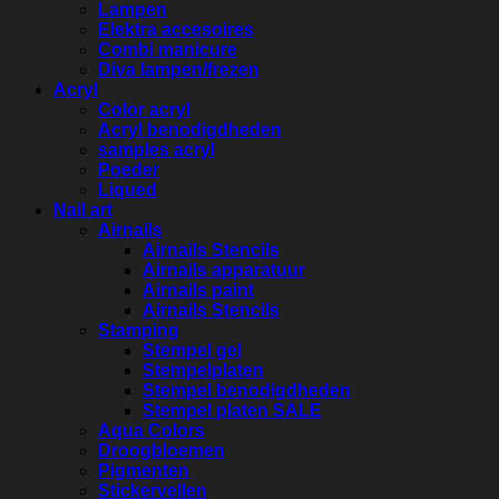
Lampen
Elektra accesoires
Combi manicure
Diva lampen/frezen
Acryl
Color acryl
Acryl benodigdheden
samples acryl
Poeder
Liqued
Nail art
Airnails
Airnails Stencils
Airnails apparatuur
Airnails paint
Airnails Stencils
Stamping
Stempel gel
Stempelplaten
Stempel benodigdheden
Stempel platen SALE
Aqua Colors
Droogbloemen
Pigmenten
Stickervellen