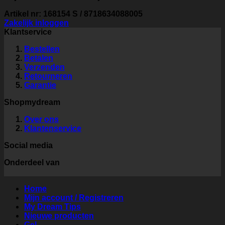
Artikel nr: 168154 S / 8718634088005
Zakelijk inloggen
Klantservice
Bestellen
Betalen
Verzenden
Retourneren
Garantie
Shopmydream
Over ons
Klantenservice
Social media
Onderdeel van
Home
Mijn account / Registreren
My Dream Tips
Nieuwe producten
Gel