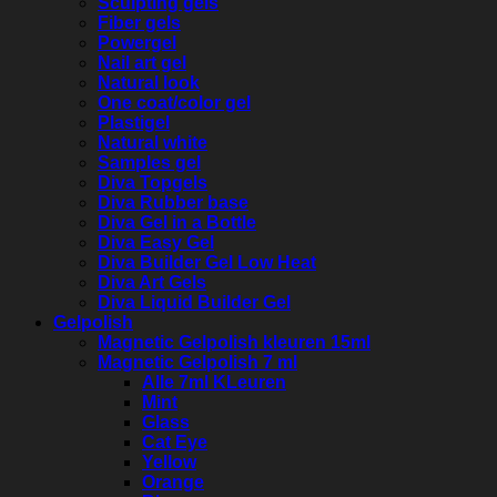
Sculpting gels
Fiber gels
Powergel
Nail art gel
Natural look
One coat/color gel
Plastigel
Natural white
Samples gel
Diva Topgels
Diva Rubber base
Diva Gel in a Bottle
Diva Easy Gel
Diva Builder Gel Low Heat
Diva Art Gels
Diva Liquid Builder Gel
Gelpolish
Magnetic Gelpolish kleuren 15ml
Magnetic Gelpolish 7 ml
Alle 7ml KLeuren
Mint
Glass
Cat Eye
Yellow
Orange