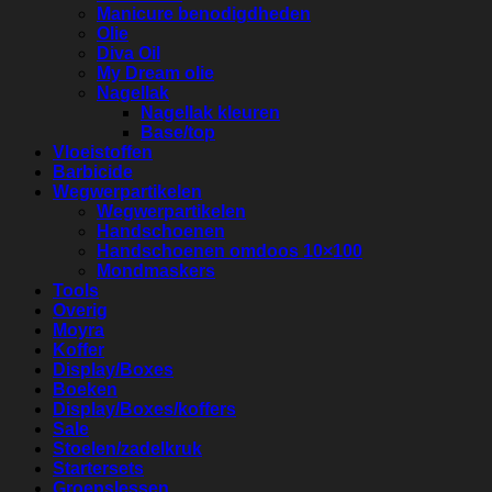
Manicure benodigdheden
Olie
Diva Oil
My Dream olie
Nagellak
Nagellak kleuren
Base/top
Vloeistoffen
Barbicide
Wegwerpartikelen
Wegwerpartikelen
Handschoenen
Handschoenen omdoos 10×100
Mondmaskers
Tools
Overig
Moyra
Koffer
Display/Boxes
Boeken
Display/Boxes/koffers
Sale
Stoelen/zadelkruk
Startersets
Groepslessen