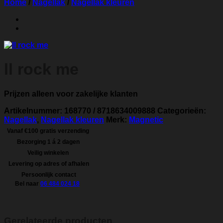
Home
/
Nagellak
/
Nagellak kleuren
ll rock me
Prijzen alleen voor zakelijke klanten
Artikelnummer:
168770 / 8718634009888
Categorieën:
Nagellak
,
Nagellak kleuren
Merk:
Magnetic
Vanaf €100 gratis verzending
Bezorging 1 á 2 dagen
Veilig winkelen
Levering op adres of afhalen
Persoonlijk contact
Bel naar
06 484 024 18
Gerelateerde producten