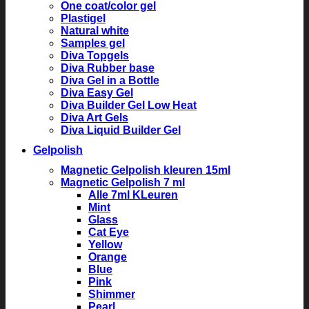
One coat/color gel
Plastigel
Natural white
Samples gel
Diva Topgels
Diva Rubber base
Diva Gel in a Bottle
Diva Easy Gel
Diva Builder Gel Low Heat
Diva Art Gels
Diva Liquid Builder Gel
Gelpolish
Magnetic Gelpolish kleuren 15ml
Magnetic Gelpolish 7 ml
Alle 7ml KLeuren
Mint
Glass
Cat Eye
Yellow
Orange
Blue
Pink
Shimmer
Pearl