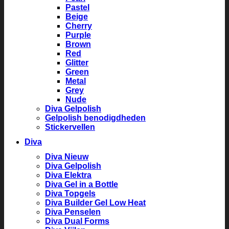
Pastel
Beige
Cherry
Purple
Brown
Red
Glitter
Green
Metal
Grey
Nude
Diva Gelpolish
Gelpolish benodigdheden
Stickervellen
Diva
Diva Nieuw
Diva Gelpolish
Diva Elektra
Diva Gel in a Bottle
Diva Topgels
Diva Builder Gel Low Heat
Diva Penselen
Diva Dual Forms