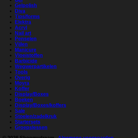
Gelpolish
Diva
Tips/forms
Elektra
Acryl
Nail art
Penselen
Vijlen
Manicure
Vloeistoffen
Barbicide
Wegwerpartikelen
Tools
Overig
Moyra
Koffer
Display/Boxes
Boeken
Display/Boxes/koffers
Sale
Stoelen/zadelkruk
Startersets
Groepslessen
© 2026
Shopmydream
-
Algemene voorwaarden
-